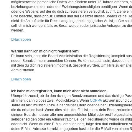
möglicherweise persönliche Daten von Kindern unter 13 Jahren erheben, h
beziehungsweise des oder der Erziehungsberechtigten benötigen. Wenn du di
oder die Website, auf der du dich zu registrieren versuchst, zutrifft, ziehe e
Bitte beachte, dass phpBB Limited und der Besitzer dieses Boards keine 
nicht die Anlaufstelle für Rechtsangelegenheiten jeglicher Art ist; außer so
soll ich mich wenden, falls es Beschwerden oder juristische Anfragen zu d
werden.
Nach oben
Warum kann ich mich nicht registrieren?
Es kann sein, dass die Board-Administration die Registrierung komplett ausg
neuen Benutzer mehr anmelden können. Es könnte auch sein, dass deine 
mit dem du dich registrieren möchtest, gesperrt wurden. Um Hilfe zu erhalt
Administration.
Nach oben
Ich habe mich registriert, kann mich aber nicht anmelden!
Überprüfe zuerst, ob du den richtigen Benutzernamen und das richtige Pa
stimmen, dann gibt es zwei Möglichkeiten. Wenn
COPPA
aktiviert ist und 
Jahre alt bist, musst du bzw. einer deiner Eltern oder deiner Erziehungsbe
die du erhalten hast. Wenn dies nicht der Fall ist, muss dein Benutzerkonto v
einigen Boards müssen alle neu angemeldeten Mitglieder erst freigeschalt
selbst erledigen oder ein Administrator. Bei der Registrierung wurde dir mitget
oder nicht. Wenn du eine E-Mail erhalten hast, folge den dort enthaltenen
deine E-Mail-Adresse korrekt eingegeben hast oder die E-Mail von einem S