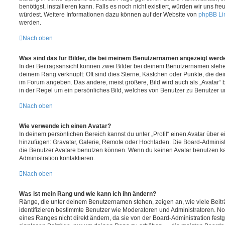
benötigst, installieren kann. Falls es noch nicht existiert, würden wir uns f
würdest. Weitere Informationen dazu können auf der Website von
phpBB Li
werden.
Nach oben
Was sind das für Bilder, die bei meinem Benutzernamen angezeigt werd
In der Beitragsansicht können zwei Bilder bei deinem Benutzernamen stehen.
deinem Rang verknüpft: Oft sind dies Sterne, Kästchen oder Punkte, die de
im Forum angeben. Das andere, meist größere, Bild wird auch als „Avatar“ b
in der Regel um ein persönliches Bild, welches von Benutzer zu Benutzer unt
Nach oben
Wie verwende ich einen Avatar?
In deinem persönlichen Bereich kannst du unter „Profil“ einen Avatar über 
hinzufügen: Gravatar, Galerie, Remote oder Hochladen. Die Board-Adminis
die Benutzer Avatare benutzen können. Wenn du keinen Avatar benutzen kan
Administration kontaktieren.
Nach oben
Was ist mein Rang und wie kann ich ihn ändern?
Ränge, die unter deinem Benutzernamen stehen, zeigen an, wie viele Beiträg
identifizieren bestimmte Benutzer wie Moderatoren und Administratoren. N
eines Ranges nicht direkt ändern, da sie von der Board-Administration festg