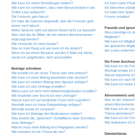
Wie kann ich meine Einstellungen ändern?
Ich kann keine Priva
Wie kann ich verhindern, dass mein Benutzername in der
Ich bekomme ständig
Online-Liste auftaucht?
Ich habe eine Spam-E
Die Forenuhr geht falsch!
Forums erhalten!
Ich habe die Zeitzone eingestellt, aber die Forenuhr geht
immer noch falsch!
Freunde und ignori
Meine Sprache steht auf diesem Board nicht zur Auswahl!
Wozu benötige ich di
Was sind das für Bilder, die bei meinem Benutzernamen
Mitglieder?
angezeigt werden?
Wie kann ich Mitglied
Wie verwende ich einen Avatar?
der ignorierten Mitg
Was ist mein Rang und wie kann ich ihn ändern?
den Listen entfernen
Wenn ich bei einem Benutzer auf den E-Mail-Link klicke,
werde ich aufgefordert, mich anzumelden.
Die Foren durchsu
Wie kann ich ein Fo
Beiträge schreiben
Weshalb erhalte ich 
Wie erstelle ich ein neues Thema oder eine Antwort?
Warum bekomme ich b
Wie kann ich einen Beitrag bearbeiten oder löschen?
Wie kann ich nach M
Wie kann ich meinem Beitrag eine Signatur anfügen?
Wie kann ich meine 
Wie kann ich eine Umfrage erstellen?
Wieso kann ich nicht mehr Antwortmöglichkeiten erstellen?
Abonnements und 
Wie bearbeite oder lösche ich eine Umfrage?
Was ist der Untersc
Warum kann ich auf bestimmte Foren nicht zugreifen?
einem Abonnements 
Weshalb kann ich keine Dateianhänge anfügen?
Wie kann ich ein Les
Weshalb wurde ich verwarnt?
Thema abonnieren?
Wie kann ich Beiträge den Moderatoren melden?
Wie kann ich ein Fo
Was bewirkt die „Speichern“-Schaltfläche beim Schreiben
Wie deaktiviere ich
eines Beitrags?
Warum muss mein Beitrag erst freigegeben werden?
Wie markiere ich ein Thema als neu?
Dateianhänge