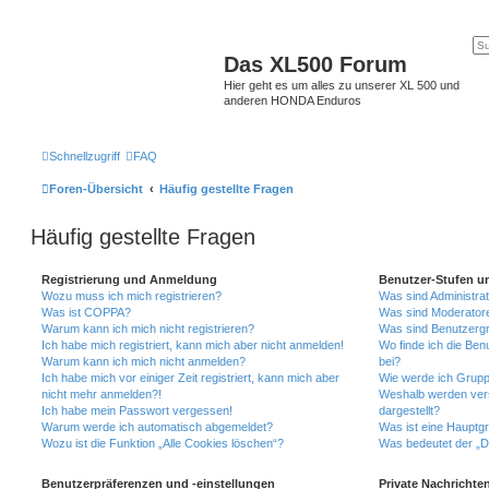
Das XL500 Forum
Hier geht es um alles zu unserer XL 500 und
anderen HONDA Enduros
Schnellzugriff
FAQ
Foren-Übersicht
Häufig gestellte Fragen
Häufig gestellte Fragen
Registrierung und Anmeldung
Benutzer-Stufen u
Wozu muss ich mich registrieren?
Was sind Administra
Was ist COPPA?
Was sind Moderator
Warum kann ich mich nicht registrieren?
Was sind Benutzerg
Ich habe mich registriert, kann mich aber nicht anmelden!
Wo finde ich die Ben
Warum kann ich mich nicht anmelden?
bei?
Ich habe mich vor einiger Zeit registriert, kann mich aber
Wie werde ich Grupp
nicht mehr anmelden?!
Weshalb werden ver
Ich habe mein Passwort vergessen!
dargestellt?
Warum werde ich automatisch abgemeldet?
Was ist eine Hauptg
Wozu ist die Funktion „Alle Cookies löschen“?
Was bedeutet der „Da
Benutzerpräferenzen und -einstellungen
Private Nachrichte