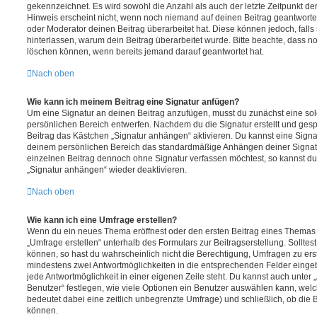
gekennzeichnet. Es wird sowohl die Anzahl als auch der letzte Zeitpunkt d
Hinweis erscheint nicht, wenn noch niemand auf deinen Beitrag geantwortet
oder Moderator deinen Beitrag überarbeitet hat. Diese können jedoch, falls s
hinterlassen, warum dein Beitrag überarbeitet wurde. Bitte beachte, dass n
löschen können, wenn bereits jemand darauf geantwortet hat.
Nach oben
Wie kann ich meinem Beitrag eine Signatur anfügen?
Um eine Signatur an deinen Beitrag anzufügen, musst du zunächst eine sol
persönlichen Bereich entwerfen. Nachdem du die Signatur erstellt und gesp
Beitrag das Kästchen „Signatur anhängen“ aktivieren. Du kannst eine Signa
deinem persönlichen Bereich das standardmäßige Anhängen deiner Signatu
einzelnen Beitrag dennoch ohne Signatur verfassen möchtest, so kannst du 
„Signatur anhängen“ wieder deaktivieren.
Nach oben
Wie kann ich eine Umfrage erstellen?
Wenn du ein neues Thema eröffnest oder den ersten Beitrag eines Themas be
„Umfrage erstellen“ unterhalb des Formulars zur Beitragserstellung. Solltes
können, so hast du wahrscheinlich nicht die Berechtigung, Umfragen zu erste
mindestens zwei Antwortmöglichkeiten in die entsprechenden Felder eingeb
jede Antwortmöglichkeit in einer eigenen Zeile steht. Du kannst auch unter
Benutzer“ festlegen, wie viele Optionen ein Benutzer auswählen kann, welche
bedeutet dabei eine zeitlich unbegrenzte Umfrage) und schließlich, ob die
können.