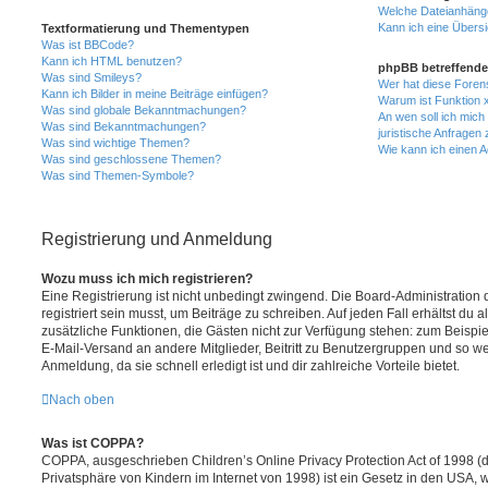
Welche Dateianhänge
Kann ich eine Übersi
Textformatierung und Thementypen
Was ist BBCode?
Kann ich HTML benutzen?
phpBB betreffende
Was sind Smileys?
Wer hat diese Foren
Kann ich Bilder in meine Beiträge einfügen?
Warum ist Funktion x
Was sind globale Bekanntmachungen?
An wen soll ich mic
Was sind Bekanntmachungen?
juristische Anfragen
Was sind wichtige Themen?
Wie kann ich einen A
Was sind geschlossene Themen?
Was sind Themen-Symbole?
Registrierung und Anmeldung
Wozu muss ich mich registrieren?
Eine Registrierung ist nicht unbedingt zwingend. Die Board-Administration
registriert sein musst, um Beiträge zu schreiben. Auf jeden Fall erhältst du als
zusätzliche Funktionen, die Gästen nicht zur Verfügung stehen: zum Beispiel
E-Mail-Versand an andere Mitglieder, Beitritt zu Benutzergruppen und so wei
Anmeldung, da sie schnell erledigt ist und dir zahlreiche Vorteile bietet.
Nach oben
Was ist COPPA?
COPPA, ausgeschrieben Children’s Online Privacy Protection Act of 1998 (
Privatsphäre von Kindern im Internet von 1998) ist ein Gesetz in den USA, w