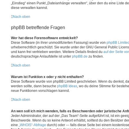
„Einstieg“ einen Punkt „Dateianhänge verwalten“, über den du eine Liste d
diese verwalten kannst.
Nach oben
phpBB betreffende Fragen
Wer hat diese Forensoftware entwickelt?
Diese Software (in ihrer unmodifizierten Fassung) wurde von
phpBB Limite
urheberrechtlich geschützt. Sie wurde unter der GNU General Public License
und kann frei vertrieben werden. Weitere Details findest du
auf der Seite v
deutschsprachige Anlaufstelle ist unter
phpBB.de
zu finden.
Nach oben
Warum ist Funktion x oder y nicht enthalten?
Diese Software wurde von phpBB Limited geschrieben. Wenn du denkst, das
werden sollte, dann besuche
phpBB Ideas
, wo du deine Stimme für beste
neue Funktionen vorschlagen kannst.
Nach oben
An wen soll ich mich wenden, falls es Beschwerden oder juristische An
Jeder Administrator, der auf der „Das Team“-Seite aufgeführt ist, ist ein geei
Beschwerde. Wenn du so keine Antwort erhältst, solltest du den Besitzer de
eine
„WHOIS“-Abfrage
durch) oder — falls diese Seite bei einem kostenlos