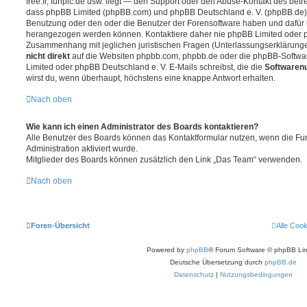
free.fr, funpic.de usw. liegt — den Support oder den Abuse-Kontakt des betr
dass phpBB Limited (phpBB.com) und phpBB Deutschland e. V. (phpBB.de
Benutzung oder den oder die Benutzer der Forensoftware haben und dafür 
herangezogen werden können. Kontaktiere daher nie phpBB Limited oder p
Zusammenhang mit jeglichen juristischen Fragen (Unterlassungserklärunge
nicht direkt
auf die Websiten phpbb.com, phpbb.de oder die phpBB-Softwar
Limited oder phpBB Deutschland e. V. E-Mails schreibst, die die
Softwarenu
wirst du, wenn überhaupt, höchstens eine knappe Antwort erhalten.
Nach oben
Wie kann ich einen Administrator des Boards kontaktieren?
Alle Benutzer des Boards können das Kontaktformular nutzen, wenn die Fun
Administration aktiviert wurde.
Mitglieder des Boards können zusätzlich den Link „Das Team“ verwenden.
Nach oben
Foren-Übersicht
Alle Coo
Powered by
phpBB
® Forum Software © phpBB Lim
Deutsche Übersetzung durch
phpBB.de
Datenschutz
|
Nutzungsbedingungen