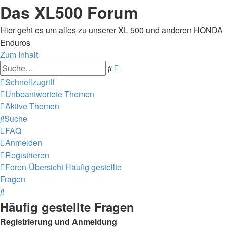
Das XL500 Forum
Hier geht es um alles zu unserer XL 500 und anderen HONDA
Enduros
Zum Inhalt
Erweiterte
Suche
Suche
Schnellzugriff
Unbeantwortete Themen
Aktive Themen
Suche
FAQ
Anmelden
Registrieren
Foren-Übersicht
Häufig gestellte
Fragen
Suche
Häufig gestellte Fragen
Registrierung und Anmeldung