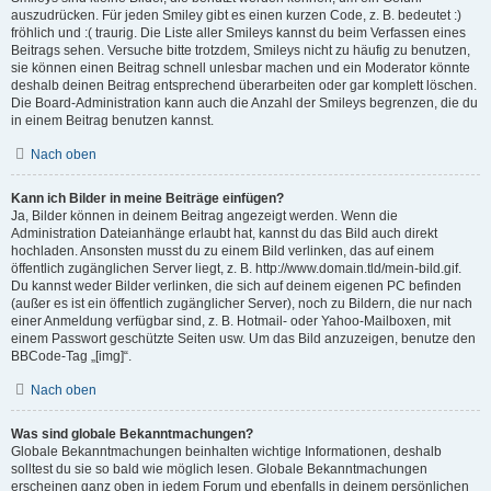
auszudrücken. Für jeden Smiley gibt es einen kurzen Code, z. B. bedeutet :)
fröhlich und :( traurig. Die Liste aller Smileys kannst du beim Verfassen eines
Beitrags sehen. Versuche bitte trotzdem, Smileys nicht zu häufig zu benutzen,
sie können einen Beitrag schnell unlesbar machen und ein Moderator könnte
deshalb deinen Beitrag entsprechend überarbeiten oder gar komplett löschen.
Die Board-Administration kann auch die Anzahl der Smileys begrenzen, die du
in einem Beitrag benutzen kannst.
Nach oben
Kann ich Bilder in meine Beiträge einfügen?
Ja, Bilder können in deinem Beitrag angezeigt werden. Wenn die
Administration Dateianhänge erlaubt hat, kannst du das Bild auch direkt
hochladen. Ansonsten musst du zu einem Bild verlinken, das auf einem
öffentlich zugänglichen Server liegt, z. B. http://www.domain.tld/mein-bild.gif.
Du kannst weder Bilder verlinken, die sich auf deinem eigenen PC befinden
(außer es ist ein öffentlich zugänglicher Server), noch zu Bildern, die nur nach
einer Anmeldung verfügbar sind, z. B. Hotmail- oder Yahoo-Mailboxen, mit
einem Passwort geschützte Seiten usw. Um das Bild anzuzeigen, benutze den
BBCode-Tag „[img]“.
Nach oben
Was sind globale Bekanntmachungen?
Globale Bekanntmachungen beinhalten wichtige Informationen, deshalb
solltest du sie so bald wie möglich lesen. Globale Bekanntmachungen
erscheinen ganz oben in jedem Forum und ebenfalls in deinem persönlichen