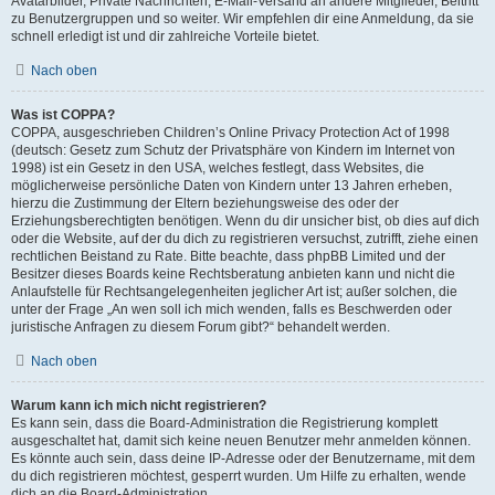
Avatarbilder, Private Nachrichten, E-Mail-Versand an andere Mitglieder, Beitritt
zu Benutzergruppen und so weiter. Wir empfehlen dir eine Anmeldung, da sie
schnell erledigt ist und dir zahlreiche Vorteile bietet.
Nach oben
Was ist COPPA?
COPPA, ausgeschrieben Children’s Online Privacy Protection Act of 1998
(deutsch: Gesetz zum Schutz der Privatsphäre von Kindern im Internet von
1998) ist ein Gesetz in den USA, welches festlegt, dass Websites, die
möglicherweise persönliche Daten von Kindern unter 13 Jahren erheben,
hierzu die Zustimmung der Eltern beziehungsweise des oder der
Erziehungsberechtigten benötigen. Wenn du dir unsicher bist, ob dies auf dich
oder die Website, auf der du dich zu registrieren versuchst, zutrifft, ziehe einen
rechtlichen Beistand zu Rate. Bitte beachte, dass phpBB Limited und der
Besitzer dieses Boards keine Rechtsberatung anbieten kann und nicht die
Anlaufstelle für Rechtsangelegenheiten jeglicher Art ist; außer solchen, die
unter der Frage „An wen soll ich mich wenden, falls es Beschwerden oder
juristische Anfragen zu diesem Forum gibt?“ behandelt werden.
Nach oben
Warum kann ich mich nicht registrieren?
Es kann sein, dass die Board-Administration die Registrierung komplett
ausgeschaltet hat, damit sich keine neuen Benutzer mehr anmelden können.
Es könnte auch sein, dass deine IP-Adresse oder der Benutzername, mit dem
du dich registrieren möchtest, gesperrt wurden. Um Hilfe zu erhalten, wende
dich an die Board-Administration.