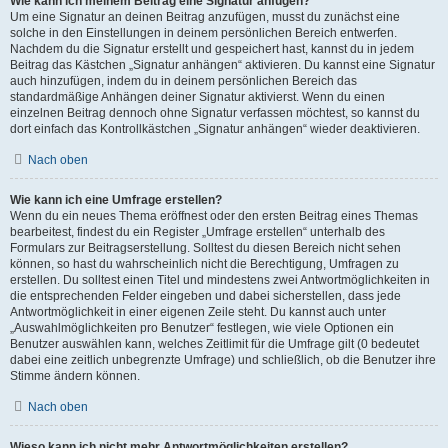
Wie kann ich meinem Beitrag eine Signatur anfügen?
Um eine Signatur an deinen Beitrag anzufügen, musst du zunächst eine
solche in den Einstellungen in deinem persönlichen Bereich entwerfen.
Nachdem du die Signatur erstellt und gespeichert hast, kannst du in jedem
Beitrag das Kästchen „Signatur anhängen“ aktivieren. Du kannst eine Signatur
auch hinzufügen, indem du in deinem persönlichen Bereich das
standardmäßige Anhängen deiner Signatur aktivierst. Wenn du einen
einzelnen Beitrag dennoch ohne Signatur verfassen möchtest, so kannst du
dort einfach das Kontrollkästchen „Signatur anhängen“ wieder deaktivieren.
Nach oben
Wie kann ich eine Umfrage erstellen?
Wenn du ein neues Thema eröffnest oder den ersten Beitrag eines Themas
bearbeitest, findest du ein Register „Umfrage erstellen“ unterhalb des
Formulars zur Beitragserstellung. Solltest du diesen Bereich nicht sehen
können, so hast du wahrscheinlich nicht die Berechtigung, Umfragen zu
erstellen. Du solltest einen Titel und mindestens zwei Antwortmöglichkeiten in
die entsprechenden Felder eingeben und dabei sicherstellen, dass jede
Antwortmöglichkeit in einer eigenen Zeile steht. Du kannst auch unter
„Auswahlmöglichkeiten pro Benutzer“ festlegen, wie viele Optionen ein
Benutzer auswählen kann, welches Zeitlimit für die Umfrage gilt (0 bedeutet
dabei eine zeitlich unbegrenzte Umfrage) und schließlich, ob die Benutzer ihre
Stimme ändern können.
Nach oben
Wieso kann ich nicht mehr Antwortmöglichkeiten erstellen?