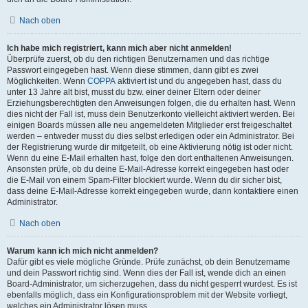
Nach oben
Ich habe mich registriert, kann mich aber nicht anmelden!
Überprüfe zuerst, ob du den richtigen Benutzernamen und das richtige
Passwort eingegeben hast. Wenn diese stimmen, dann gibt es zwei
Möglichkeiten. Wenn
COPPA
aktiviert ist und du angegeben hast, dass du
unter 13 Jahre alt bist, musst du bzw. einer deiner Eltern oder deiner
Erziehungsberechtigten den Anweisungen folgen, die du erhalten hast. Wenn
dies nicht der Fall ist, muss dein Benutzerkonto vielleicht aktiviert werden. Bei
einigen Boards müssen alle neu angemeldeten Mitglieder erst freigeschaltet
werden – entweder musst du dies selbst erledigen oder ein Administrator. Bei
der Registrierung wurde dir mitgeteilt, ob eine Aktivierung nötig ist oder nicht.
Wenn du eine E-Mail erhalten hast, folge den dort enthaltenen Anweisungen.
Ansonsten prüfe, ob du deine E-Mail-Adresse korrekt eingegeben hast oder
die E-Mail von einem Spam-Filter blockiert wurde. Wenn du dir sicher bist,
dass deine E-Mail-Adresse korrekt eingegeben wurde, dann kontaktiere einen
Administrator.
Nach oben
Warum kann ich mich nicht anmelden?
Dafür gibt es viele mögliche Gründe. Prüfe zunächst, ob dein Benutzername
und dein Passwort richtig sind. Wenn dies der Fall ist, wende dich an einen
Board-Administrator, um sicherzugehen, dass du nicht gesperrt wurdest. Es ist
ebenfalls möglich, dass ein Konfigurationsproblem mit der Website vorliegt,
welches ein Administrator lösen muss.