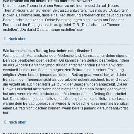
Wie erstelle ich ein neues Thema oder eine Antwort?
Um ein neues Thema in einem Forum zu eröffnen, musst du auf „Neues
Thema“ klicken. Um auf einen Beitrag zu antworten, musst du auf „Antworten“
klicken. Es könnte sein, dass eine Registrierung erforderlich ist, bevor du einen
Beitrag schreiben kannst. Deine Berechtigungen sind jeweils am Ende der
Foren- und der Beitragsansicht aufgelistet. Z. B. „Du darfst neue Themen
erstellen“, „Du darfst Dateianhänge erstellen“ usw.
Nach oben
Wie kann ich einen Beitrag bearbeiten oder löschen?
Wenn du nicht Administrator oder Moderator bist, kannst du nur deine eigenen
Beiträge bearbeiten oder löschen. Du kannst einen Beitrag bearbeiten, indem
du das „Ändere Beitrag“-Symbol für den entsprechenden Beitrag anklickst;
eventuell ist dies nur für einen begrenzten Zeitraum nach seiner Erstellung
möglich. Wenn bereits jemand auf deinen Beitrag geantwortet hat, wird dein
Beitrag in der Themenansicht als überarbeitet gekennzeichnet. Es wird sowohl
die Anzahl als auch der letzte Zeitpunkt der Bearbeitungen angezeigt. Dieser
Hinweis erscheint nicht, wenn noch niemand auf deinen Beitrag geantwortet
hat oder wenn ein Administrator oder Moderator deinen Beitrag überarbeitet
hat. Diese können jedoch, falls sie es für nötig halten, eine Notiz hinterlassen,
warum dein Beitrag überarbeitet wurde. Bitte beachte, dass normale Benutzer
einen Beitrag nicht löschen können, wenn bereits jemand darauf geantwortet
hat.
Nach oben