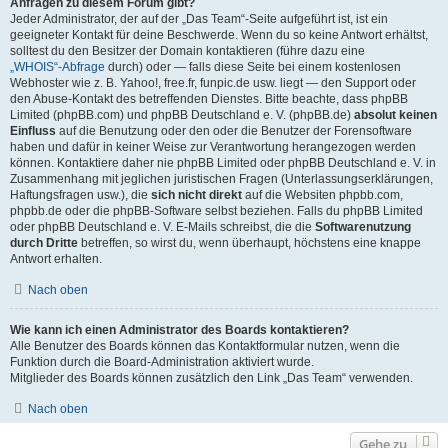
Anfragen zu diesem Forum gibt?
Jeder Administrator, der auf der „Das Team“-Seite aufgeführt ist, ist ein
geeigneter Kontakt für deine Beschwerde. Wenn du so keine Antwort erhältst,
solltest du den Besitzer der Domain kontaktieren (führe dazu eine
„WHOIS“-Abfrage
durch) oder — falls diese Seite bei einem kostenlosen
Webhoster wie z. B. Yahoo!, free.fr, funpic.de usw. liegt — den Support oder
den Abuse-Kontakt des betreffenden Dienstes. Bitte beachte, dass phpBB
Limited (phpBB.com) und phpBB Deutschland e. V. (phpBB.de)
absolut keinen
Einfluss
auf die Benutzung oder den oder die Benutzer der Forensoftware
haben und dafür in keiner Weise zur Verantwortung herangezogen werden
können. Kontaktiere daher nie phpBB Limited oder phpBB Deutschland e. V. in
Zusammenhang mit jeglichen juristischen Fragen (Unterlassungserklärungen,
Haftungsfragen usw.), die
sich nicht direkt
auf die Websiten phpbb.com,
phpbb.de oder die phpBB-Software selbst beziehen. Falls du phpBB Limited
oder phpBB Deutschland e. V. E-Mails schreibst, die die
Softwarenutzung
durch Dritte
betreffen, so wirst du, wenn überhaupt, höchstens eine knappe
Antwort erhalten.
Nach oben
Wie kann ich einen Administrator des Boards kontaktieren?
Alle Benutzer des Boards können das Kontaktformular nutzen, wenn die
Funktion durch die Board-Administration aktiviert wurde.
Mitglieder des Boards können zusätzlich den Link „Das Team“ verwenden.
Nach oben
Gehe zu