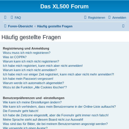
Das XL500 Forum
FAQ
Registrieren
Anmelden
S
Foren-Übersicht
Häufig gestellte Fragen
u
Häufig gestellte Fragen
c
h
Registrierung und Anmeldung
Wozu muss ich mich registrieren?
e
Was ist COPPA?
Warum kann ich mich nicht registrieren?
Ich habe mich registriert, kann mich aber nicht anmelden!
Warum kann ich mich nicht anmelden?
Ich habe mich vor einiger Zeit registriert, kann mich aber nicht mehr anmelden?!
Ich habe mein Passwort vergessen!
Warum werde ich automatisch abgemeldet?
Wozu ist die Funktion „Alle Cookies löschen“?
Benutzerpräferenzen und -einstellungen
Wie kann ich meine Einstellungen ändern?
Wie kann ich verhindern, dass mein Benutzername in der Online-Liste auftaucht?
Die Forenuhr geht falsch!
Ich habe die Zeitzone eingestellt, aber die Forenuhr geht immer noch falsch!
Meine Sprache steht auf diesem Board nicht zur Auswahl!
Was sind das für Bilder, die bei meinem Benutzernamen angezeigt werden?
Wie verwende ich einen Avatar?