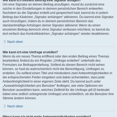
Wie kann ich meinem Beitrag eine Signatur anfügen?
Um eine Signatur an deinen Beitrag anzufügen, musst du zunächst eine
solche in den Einstellungen in deinem persönlichen Bereich entwerfen.
Nachdem du die Signatur erstellt und gespeichert hast, kannst du in jedem
Beitrag das Kästchen „Signatur anhängen“ aktivieren. Du kannst eine Signatur
auch hinzufügen, indem du in deinem persönlichen Bereich das
standardmäßige Anhängen deiner Signatur aktivierst. Wenn du einen
einzelnen Beitrag dennoch ohne Signatur verfassen möchtest, so kannst du
dort einfach das Kontrollkästchen „Signatur anhängen“ wieder deaktivieren.
Nach oben
Wie kann ich eine Umfrage erstellen?
Wenn du ein neues Thema eröffnest oder den ersten Beitrag eines Themas
bearbeitest, findest du ein Register „Umfrage erstellen“ unterhalb des
Formulars zur Beitragserstellung. Solltest du diesen Bereich nicht sehen
können, so hast du wahrscheinlich nicht die Berechtigung, Umfragen zu
erstellen. Du solltest einen Titel und mindestens zwei Antwortmöglichkeiten in
die entsprechenden Felder eingeben und dabei sicherstellen, dass jede
Antwortmöglichkeit in einer eigenen Zeile steht. Du kannst auch unter
„Auswahlmöglichkeiten pro Benutzer“ festlegen, wie viele Optionen ein
Benutzer auswählen kann, welches Zeitlimit für die Umfrage gilt (0 bedeutet
dabei eine zeitlich unbegrenzte Umfrage) und schließlich, ob die Benutzer ihre
Stimme ändern können.
Nach oben
Wieso kann ich nicht mehr Antwortmöglichkeiten erstellen?