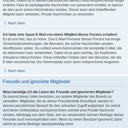
löschen, indem du in deinem persönlichen Bereich eine entsprechende Regel
erstellst. Falls du belästigende Nachrichten von jemandem erhältst, so kannst
du dies auch einem Administrator melden. Dieser kann dem betreffenden
Mitglied dann verbieten, Private Nachrichten zu versenden.
Nach oben
Ich habe eine Spam-E-Mail von einem Mitglied dieses Forums erhalten!
Es tut uns leid, das zu hören. Das E-Mail-Formular dieses Forums hat einige
Sicherheitsvorkehrungen, die Benutzer, die solche Nachrichten senden,
identifizieren sollen. Du solltest einem Administrator die komplette E-Mail, die
du bekommen hast, weiterleiten. Dabei ist es ganz wichtig, die Kopfzeilen
(Headers) mitzuschicken. Diese enthalten Details über den Benutzer, der die
E-Mail verschickt hat. Der Administrator kann dann entsprechend reagieren.
Nach oben
Freunde und ignorierte Mitglieder
Wozu benötige ich die Listen der Freunde und ignorierten Mitglieder?
Du kannst diese Listen benutzen, um andere Mitglieder des Boards zu
verwalten. Mitglieder, die du deiner Freundesliste hinzufügst, werden in
deinem persönlichen Bereich für den schnellen Zugriff aufgelistet. Du siehst
dort deren Onlinestatus und kannst ihnen schnell eine Private Nachricht
senden. Abhängig von dem Style, den du verwendest, können Beiträge deiner
Freunde auch hervorgehoben sein. Wenn du einen Benutzer ignorierst, dann
siehst du seine Beiträge standardmäßig nicht.