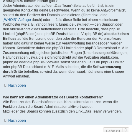
Anfragen zu diesem Forum gibt?
Jeder Administrator, der auf der „Das Team“-Seite aufgeführt ist, ist ein
geeigneter Kontakt für deine Beschwerde. Wenn du so keine Antwort erhältst,
solltest du den Besitzer der Domain kontaktieren (führe dazu eine
„WHOIS“-Abfrage
durch) oder — falls diese Seite bei einem kostenlosen
Webhoster wie z. B. Yahoo!, free.fr, funpic.de usw. liegt — den Support oder
den Abuse-Kontakt des betreffenden Dienstes. Bitte beachte, dass phpBB
Limited (phpBB.com) und phpBB Deutschland e. V. (phpBB.de)
absolut keinen
Einfluss
auf die Benutzung oder den oder die Benutzer der Forensoftware
haben und dafür in keiner Weise zur Verantwortung herangezogen werden
können. Kontaktiere daher nie phpBB Limited oder phpBB Deutschland e. V. in
Zusammenhang mit jeglichen juristischen Fragen (Unterlassungserklärungen,
Haftungsfragen usw.), die
sich nicht direkt
auf die Websiten phpbb.com,
phpbb.de oder die phpBB-Software selbst beziehen. Falls du phpBB Limited
oder phpBB Deutschland e. V. E-Mails schreibst, die die
Softwarenutzung
durch Dritte
betreffen, so wirst du, wenn überhaupt, höchstens eine knappe
Antwort erhalten.
Nach oben
Wie kann ich einen Administrator des Boards kontaktieren?
Alle Benutzer des Boards können das Kontaktformular nutzen, wenn die
Funktion durch die Board-Administration aktiviert wurde.
Mitglieder des Boards können zusätzlich den Link „Das Team“ verwenden.
Nach oben
Gehe zu