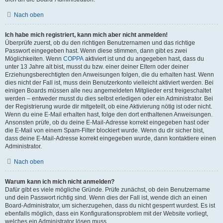
Nach oben
Ich habe mich registriert, kann mich aber nicht anmelden!
Überprüfe zuerst, ob du den richtigen Benutzernamen und das richtige
Passwort eingegeben hast. Wenn diese stimmen, dann gibt es zwei
Möglichkeiten. Wenn
COPPA
aktiviert ist und du angegeben hast, dass du
unter 13 Jahre alt bist, musst du bzw. einer deiner Eltern oder deiner
Erziehungsberechtigten den Anweisungen folgen, die du erhalten hast. Wenn
dies nicht der Fall ist, muss dein Benutzerkonto vielleicht aktiviert werden. Bei
einigen Boards müssen alle neu angemeldeten Mitglieder erst freigeschaltet
werden – entweder musst du dies selbst erledigen oder ein Administrator. Bei
der Registrierung wurde dir mitgeteilt, ob eine Aktivierung nötig ist oder nicht.
Wenn du eine E-Mail erhalten hast, folge den dort enthaltenen Anweisungen.
Ansonsten prüfe, ob du deine E-Mail-Adresse korrekt eingegeben hast oder
die E-Mail von einem Spam-Filter blockiert wurde. Wenn du dir sicher bist,
dass deine E-Mail-Adresse korrekt eingegeben wurde, dann kontaktiere einen
Administrator.
Nach oben
Warum kann ich mich nicht anmelden?
Dafür gibt es viele mögliche Gründe. Prüfe zunächst, ob dein Benutzername
und dein Passwort richtig sind. Wenn dies der Fall ist, wende dich an einen
Board-Administrator, um sicherzugehen, dass du nicht gesperrt wurdest. Es ist
ebenfalls möglich, dass ein Konfigurationsproblem mit der Website vorliegt,
welches ein Administrator lösen muss.