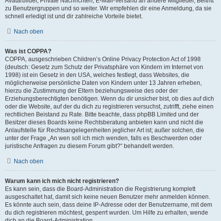
Avatarbilder, Private Nachrichten, E-Mail-Versand an andere Mitglieder, Beitritt
zu Benutzergruppen und so weiter. Wir empfehlen dir eine Anmeldung, da sie
schnell erledigt ist und dir zahlreiche Vorteile bietet.
Nach oben
Was ist COPPA?
COPPA, ausgeschrieben Children’s Online Privacy Protection Act of 1998
(deutsch: Gesetz zum Schutz der Privatsphäre von Kindern im Internet von
1998) ist ein Gesetz in den USA, welches festlegt, dass Websites, die
möglicherweise persönliche Daten von Kindern unter 13 Jahren erheben,
hierzu die Zustimmung der Eltern beziehungsweise des oder der
Erziehungsberechtigten benötigen. Wenn du dir unsicher bist, ob dies auf dich
oder die Website, auf der du dich zu registrieren versuchst, zutrifft, ziehe einen
rechtlichen Beistand zu Rate. Bitte beachte, dass phpBB Limited und der
Besitzer dieses Boards keine Rechtsberatung anbieten kann und nicht die
Anlaufstelle für Rechtsangelegenheiten jeglicher Art ist; außer solchen, die
unter der Frage „An wen soll ich mich wenden, falls es Beschwerden oder
juristische Anfragen zu diesem Forum gibt?“ behandelt werden.
Nach oben
Warum kann ich mich nicht registrieren?
Es kann sein, dass die Board-Administration die Registrierung komplett
ausgeschaltet hat, damit sich keine neuen Benutzer mehr anmelden können.
Es könnte auch sein, dass deine IP-Adresse oder der Benutzername, mit dem
du dich registrieren möchtest, gesperrt wurden. Um Hilfe zu erhalten, wende
dich an die Board-Administration.