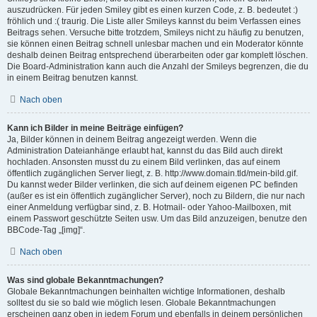
auszudrücken. Für jeden Smiley gibt es einen kurzen Code, z. B. bedeutet :)
fröhlich und :( traurig. Die Liste aller Smileys kannst du beim Verfassen eines
Beitrags sehen. Versuche bitte trotzdem, Smileys nicht zu häufig zu benutzen,
sie können einen Beitrag schnell unlesbar machen und ein Moderator könnte
deshalb deinen Beitrag entsprechend überarbeiten oder gar komplett löschen.
Die Board-Administration kann auch die Anzahl der Smileys begrenzen, die du
in einem Beitrag benutzen kannst.
Nach oben
Kann ich Bilder in meine Beiträge einfügen?
Ja, Bilder können in deinem Beitrag angezeigt werden. Wenn die
Administration Dateianhänge erlaubt hat, kannst du das Bild auch direkt
hochladen. Ansonsten musst du zu einem Bild verlinken, das auf einem
öffentlich zugänglichen Server liegt, z. B. http://www.domain.tld/mein-bild.gif.
Du kannst weder Bilder verlinken, die sich auf deinem eigenen PC befinden
(außer es ist ein öffentlich zugänglicher Server), noch zu Bildern, die nur nach
einer Anmeldung verfügbar sind, z. B. Hotmail- oder Yahoo-Mailboxen, mit
einem Passwort geschützte Seiten usw. Um das Bild anzuzeigen, benutze den
BBCode-Tag „[img]“.
Nach oben
Was sind globale Bekanntmachungen?
Globale Bekanntmachungen beinhalten wichtige Informationen, deshalb
solltest du sie so bald wie möglich lesen. Globale Bekanntmachungen
erscheinen ganz oben in jedem Forum und ebenfalls in deinem persönlichen