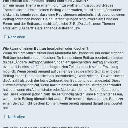
Wie erstelle ich ein neues Thema oder eine Antwort?
Um ein neues Thema in einem Forum zu eröffnen, musst du auf „Neues
Thema“ klicken. Um auf einen Beitrag zu antworten, musst du auf „Antworten“
klicken. Es könnte sein, dass eine Registrierung erforderlich ist, bevor du einen
Beitrag schreiben kannst. Deine Berechtigungen sind jeweils am Ende der
Foren- und der Beitragsansicht aufgelistet. Z. B. „Du darfst neue Themen
erstellen“, „Du darfst Dateianhänge erstellen“ usw.
Nach oben
Wie kann ich einen Beitrag bearbeiten oder löschen?
Wenn du nicht Administrator oder Moderator bist, kannst du nur deine eigenen
Beiträge bearbeiten oder löschen. Du kannst einen Beitrag bearbeiten, indem
du das „Ändere Beitrag“-Symbol für den entsprechenden Beitrag anklickst;
eventuell ist dies nur für einen begrenzten Zeitraum nach seiner Erstellung
möglich. Wenn bereits jemand auf deinen Beitrag geantwortet hat, wird dein
Beitrag in der Themenansicht als überarbeitet gekennzeichnet. Es wird sowohl
die Anzahl als auch der letzte Zeitpunkt der Bearbeitungen angezeigt. Dieser
Hinweis erscheint nicht, wenn noch niemand auf deinen Beitrag geantwortet
hat oder wenn ein Administrator oder Moderator deinen Beitrag überarbeitet
hat. Diese können jedoch, falls sie es für nötig halten, eine Notiz hinterlassen,
warum dein Beitrag überarbeitet wurde. Bitte beachte, dass normale Benutzer
einen Beitrag nicht löschen können, wenn bereits jemand darauf geantwortet
hat.
Nach oben