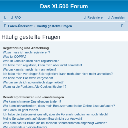
Das XL500 Forum
FAQ
Registrieren
Anmelden
S
Foren-Übersicht
Häufig gestellte Fragen
u
Häufig gestellte Fragen
c
h
Registrierung und Anmeldung
Wozu muss ich mich registrieren?
e
Was ist COPPA?
Warum kann ich mich nicht registrieren?
Ich habe mich registriert, kann mich aber nicht anmelden!
Warum kann ich mich nicht anmelden?
Ich habe mich vor einiger Zeit registriert, kann mich aber nicht mehr anmelden?!
Ich habe mein Passwort vergessen!
Warum werde ich automatisch abgemeldet?
Wozu ist die Funktion „Alle Cookies löschen“?
Benutzerpräferenzen und -einstellungen
Wie kann ich meine Einstellungen ändern?
Wie kann ich verhindern, dass mein Benutzername in der Online-Liste auftaucht?
Die Forenuhr geht falsch!
Ich habe die Zeitzone eingestellt, aber die Forenuhr geht immer noch falsch!
Meine Sprache steht auf diesem Board nicht zur Auswahl!
Was sind das für Bilder, die bei meinem Benutzernamen angezeigt werden?
Wie verwende ich einen Avatar?