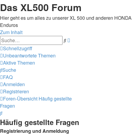
Das XL500 Forum
Hier geht es um alles zu unserer XL 500 und anderen HONDA
Enduros
Zum Inhalt
Erweiterte
Suche
Suche
Schnellzugriff
Unbeantwortete Themen
Aktive Themen
Suche
FAQ
Anmelden
Registrieren
Foren-Übersicht
Häufig gestellte
Fragen
Suche
Häufig gestellte Fragen
Registrierung und Anmeldung