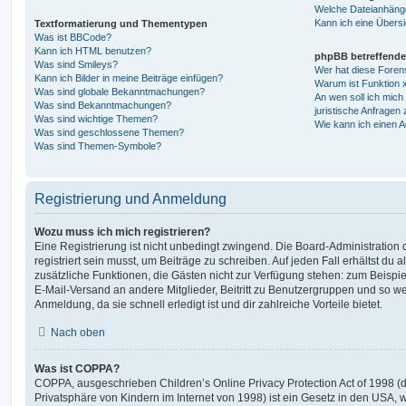
Welche Dateianhänge
Kann ich eine Übersi
Textformatierung und Thementypen
Was ist BBCode?
Kann ich HTML benutzen?
phpBB betreffende
Was sind Smileys?
Wer hat diese Foren
Kann ich Bilder in meine Beiträge einfügen?
Warum ist Funktion x
Was sind globale Bekanntmachungen?
An wen soll ich mic
Was sind Bekanntmachungen?
juristische Anfragen
Was sind wichtige Themen?
Wie kann ich einen A
Was sind geschlossene Themen?
Was sind Themen-Symbole?
Registrierung und Anmeldung
Wozu muss ich mich registrieren?
Eine Registrierung ist nicht unbedingt zwingend. Die Board-Administration
registriert sein musst, um Beiträge zu schreiben. Auf jeden Fall erhältst du als
zusätzliche Funktionen, die Gästen nicht zur Verfügung stehen: zum Beispiel
E-Mail-Versand an andere Mitglieder, Beitritt zu Benutzergruppen und so wei
Anmeldung, da sie schnell erledigt ist und dir zahlreiche Vorteile bietet.
Nach oben
Was ist COPPA?
COPPA, ausgeschrieben Children’s Online Privacy Protection Act of 1998 (
Privatsphäre von Kindern im Internet von 1998) ist ein Gesetz in den USA, w