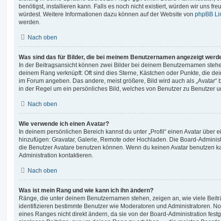
benötigst, installieren kann. Falls es noch nicht existiert, würden wir uns f
würdest. Weitere Informationen dazu können auf der Website von
phpBB Li
werden.
Nach oben
Was sind das für Bilder, die bei meinem Benutzernamen angezeigt werd
In der Beitragsansicht können zwei Bilder bei deinem Benutzernamen stehen.
deinem Rang verknüpft: Oft sind dies Sterne, Kästchen oder Punkte, die de
im Forum angeben. Das andere, meist größere, Bild wird auch als „Avatar“ b
in der Regel um ein persönliches Bild, welches von Benutzer zu Benutzer unt
Nach oben
Wie verwende ich einen Avatar?
In deinem persönlichen Bereich kannst du unter „Profil“ einen Avatar über 
hinzufügen: Gravatar, Galerie, Remote oder Hochladen. Die Board-Adminis
die Benutzer Avatare benutzen können. Wenn du keinen Avatar benutzen kan
Administration kontaktieren.
Nach oben
Was ist mein Rang und wie kann ich ihn ändern?
Ränge, die unter deinem Benutzernamen stehen, zeigen an, wie viele Beiträg
identifizieren bestimmte Benutzer wie Moderatoren und Administratoren. N
eines Ranges nicht direkt ändern, da sie von der Board-Administration festg