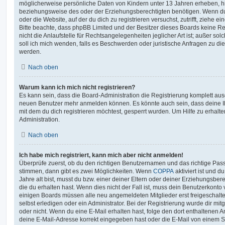
möglicherweise persönliche Daten von Kindern unter 13 Jahren erheben, h
beziehungsweise des oder der Erziehungsberechtigten benötigen. Wenn du di
oder die Website, auf der du dich zu registrieren versuchst, zutrifft, ziehe e
Bitte beachte, dass phpBB Limited und der Besitzer dieses Boards keine 
nicht die Anlaufstelle für Rechtsangelegenheiten jeglicher Art ist; außer so
soll ich mich wenden, falls es Beschwerden oder juristische Anfragen zu d
werden.
Nach oben
Warum kann ich mich nicht registrieren?
Es kann sein, dass die Board-Administration die Registrierung komplett ausg
neuen Benutzer mehr anmelden können. Es könnte auch sein, dass deine 
mit dem du dich registrieren möchtest, gesperrt wurden. Um Hilfe zu erhalt
Administration.
Nach oben
Ich habe mich registriert, kann mich aber nicht anmelden!
Überprüfe zuerst, ob du den richtigen Benutzernamen und das richtige Pa
stimmen, dann gibt es zwei Möglichkeiten. Wenn
COPPA
aktiviert ist und 
Jahre alt bist, musst du bzw. einer deiner Eltern oder deiner Erziehungsbe
die du erhalten hast. Wenn dies nicht der Fall ist, muss dein Benutzerkonto v
einigen Boards müssen alle neu angemeldeten Mitglieder erst freigeschalt
selbst erledigen oder ein Administrator. Bei der Registrierung wurde dir mitget
oder nicht. Wenn du eine E-Mail erhalten hast, folge den dort enthaltenen
deine E-Mail-Adresse korrekt eingegeben hast oder die E-Mail von einem S