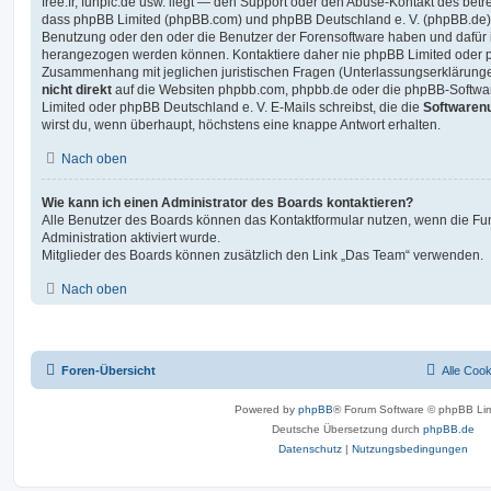
free.fr, funpic.de usw. liegt — den Support oder den Abuse-Kontakt des betr
dass phpBB Limited (phpBB.com) und phpBB Deutschland e. V. (phpBB.de
Benutzung oder den oder die Benutzer der Forensoftware haben und dafür 
herangezogen werden können. Kontaktiere daher nie phpBB Limited oder p
Zusammenhang mit jeglichen juristischen Fragen (Unterlassungserklärunge
nicht direkt
auf die Websiten phpbb.com, phpbb.de oder die phpBB-Softwar
Limited oder phpBB Deutschland e. V. E-Mails schreibst, die die
Softwarenu
wirst du, wenn überhaupt, höchstens eine knappe Antwort erhalten.
Nach oben
Wie kann ich einen Administrator des Boards kontaktieren?
Alle Benutzer des Boards können das Kontaktformular nutzen, wenn die Fun
Administration aktiviert wurde.
Mitglieder des Boards können zusätzlich den Link „Das Team“ verwenden.
Nach oben
Foren-Übersicht
Alle Coo
Powered by
phpBB
® Forum Software © phpBB Lim
Deutsche Übersetzung durch
phpBB.de
Datenschutz
|
Nutzungsbedingungen