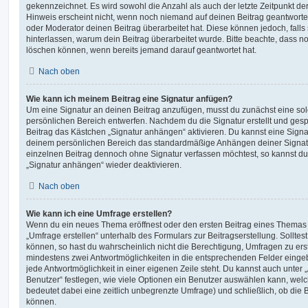
gekennzeichnet. Es wird sowohl die Anzahl als auch der letzte Zeitpunkt d
Hinweis erscheint nicht, wenn noch niemand auf deinen Beitrag geantwortet
oder Moderator deinen Beitrag überarbeitet hat. Diese können jedoch, falls s
hinterlassen, warum dein Beitrag überarbeitet wurde. Bitte beachte, dass n
löschen können, wenn bereits jemand darauf geantwortet hat.
Nach oben
Wie kann ich meinem Beitrag eine Signatur anfügen?
Um eine Signatur an deinen Beitrag anzufügen, musst du zunächst eine sol
persönlichen Bereich entwerfen. Nachdem du die Signatur erstellt und gesp
Beitrag das Kästchen „Signatur anhängen“ aktivieren. Du kannst eine Signa
deinem persönlichen Bereich das standardmäßige Anhängen deiner Signatu
einzelnen Beitrag dennoch ohne Signatur verfassen möchtest, so kannst du 
„Signatur anhängen“ wieder deaktivieren.
Nach oben
Wie kann ich eine Umfrage erstellen?
Wenn du ein neues Thema eröffnest oder den ersten Beitrag eines Themas be
„Umfrage erstellen“ unterhalb des Formulars zur Beitragserstellung. Solltes
können, so hast du wahrscheinlich nicht die Berechtigung, Umfragen zu erste
mindestens zwei Antwortmöglichkeiten in die entsprechenden Felder eingeb
jede Antwortmöglichkeit in einer eigenen Zeile steht. Du kannst auch unter
Benutzer“ festlegen, wie viele Optionen ein Benutzer auswählen kann, welche
bedeutet dabei eine zeitlich unbegrenzte Umfrage) und schließlich, ob die
können.