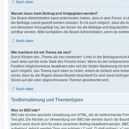
Nach oben
Warum muss mein Beitrag erst freigegeben werden?
Die Board-Administration kann entschieden haben, dass in dem Forum, in de
die Beiträge zuerst geprüft werden müssen. Es ist auch möglich, dass die A
von Benutzern hinzugefügt hat, bei denen sie die Beiträge erst begutachten
sichtbar werden. Bitte kontaktiere die Board-Administration, wenn du weiter
Nach oben
Wie markiere ich ein Thema als neu?
Durch Klicken des „Thema als neu markieren“-Links in der Beitragsansich
nach oben auf die erste Seite des Forums holen. Wenn du den entsprechende
Funktion möglicherweise deaktiviert oder seit der letzten Markierung ist nic
auch möglich, das Thema nach oben zu holen, indem du einfach eine Antwort
sicher, dass du die Regeln dieses Boards beachtest! Es wird meist nicht ge
Grund auf alte oder abgeschlossene Themen geantwortet wird.
Nach oben
Textformatierung und Thementypen
Was ist BBCode?
BBCode ist eine spezielle Umsetzung von HTML, die dir weitreichende For
Text gibt. Die Rechte zur Verwendung von BBCode werden durch die Board
jedoch auch durch dich für jeden einzelnen Beitrag deaktiviert werden. BB
aufgebaut, jedoch werden Tags von eckigen („[“ und „]“) statt spitzen („<“ 