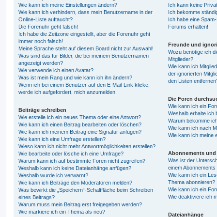
Wie kann ich meine Einstellungen ändern?
Ich kann keine Priva
Wie kann ich verhindern, dass mein Benutzername in der
Ich bekomme ständig
Online-Liste auftaucht?
Ich habe eine Spam-E
Die Forenuhr geht falsch!
Forums erhalten!
Ich habe die Zeitzone eingestellt, aber die Forenuhr geht
immer noch falsch!
Freunde und ignori
Meine Sprache steht auf diesem Board nicht zur Auswahl!
Wozu benötige ich di
Was sind das für Bilder, die bei meinem Benutzernamen
Mitglieder?
angezeigt werden?
Wie kann ich Mitglied
Wie verwende ich einen Avatar?
der ignorierten Mitg
Was ist mein Rang und wie kann ich ihn ändern?
den Listen entfernen
Wenn ich bei einem Benutzer auf den E-Mail-Link klicke,
werde ich aufgefordert, mich anzumelden.
Die Foren durchsu
Wie kann ich ein Fo
Beiträge schreiben
Weshalb erhalte ich 
Wie erstelle ich ein neues Thema oder eine Antwort?
Warum bekomme ich b
Wie kann ich einen Beitrag bearbeiten oder löschen?
Wie kann ich nach M
Wie kann ich meinem Beitrag eine Signatur anfügen?
Wie kann ich meine 
Wie kann ich eine Umfrage erstellen?
Wieso kann ich nicht mehr Antwortmöglichkeiten erstellen?
Abonnements und 
Wie bearbeite oder lösche ich eine Umfrage?
Was ist der Untersc
Warum kann ich auf bestimmte Foren nicht zugreifen?
einem Abonnements 
Weshalb kann ich keine Dateianhänge anfügen?
Wie kann ich ein Les
Weshalb wurde ich verwarnt?
Thema abonnieren?
Wie kann ich Beiträge den Moderatoren melden?
Wie kann ich ein Fo
Was bewirkt die „Speichern“-Schaltfläche beim Schreiben
Wie deaktiviere ich
eines Beitrags?
Warum muss mein Beitrag erst freigegeben werden?
Wie markiere ich ein Thema als neu?
Dateianhänge