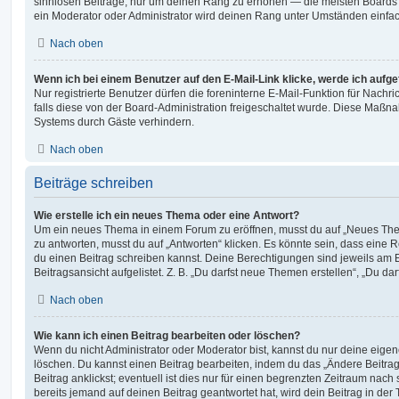
sinnlosen Beiträge, nur um deinen Rang zu erhöhen — die meisten Boards 
ein Moderator oder Administrator wird deinen Rang unter Umständen einfa
Nach oben
Wenn ich bei einem Benutzer auf den E-Mail-Link klicke, werde ich aufg
Nur registrierte Benutzer dürfen die foreninterne E-Mail-Funktion für Nachr
falls diese von der Board-Administration freigeschaltet wurde. Diese Maßn
Systems durch Gäste verhindern.
Nach oben
Beiträge schreiben
Wie erstelle ich ein neues Thema oder eine Antwort?
Um ein neues Thema in einem Forum zu eröffnen, musst du auf „Neues Them
zu antworten, musst du auf „Antworten“ klicken. Es könnte sein, dass eine Reg
du einen Beitrag schreiben kannst. Deine Berechtigungen sind jeweils am 
Beitragsansicht aufgelistet. Z. B. „Du darfst neue Themen erstellen“, „Du da
Nach oben
Wie kann ich einen Beitrag bearbeiten oder löschen?
Wenn du nicht Administrator oder Moderator bist, kannst du nur deine eige
löschen. Du kannst einen Beitrag bearbeiten, indem du das „Ändere Beitr
Beitrag anklickst; eventuell ist dies nur für einen begrenzten Zeitraum nac
bereits jemand auf deinen Beitrag geantwortet hat, wird dein Beitrag in der