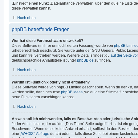
„Einstieg“ einen Punkt „Dateianhänge verwalten“, über den du eine Liste d
diese verwalten kannst.
Nach oben
phpBB betreffende Fragen
Wer hat diese Forensoftware entwickelt?
Diese Software (in ihrer unmodifizierten Fassung) wurde von
phpBB Limite
urheberrechtlich geschützt. Sie wurde unter der GNU General Public License
und kann frei vertrieben werden. Weitere Details findest du
auf der Seite v
deutschsprachige Anlaufstelle ist unter
phpBB.de
zu finden.
Nach oben
Warum ist Funktion x oder y nicht enthalten?
Diese Software wurde von phpBB Limited geschrieben. Wenn du denkst, das
werden sollte, dann besuche
phpBB Ideas
, wo du deine Stimme für beste
neue Funktionen vorschlagen kannst.
Nach oben
An wen soll ich mich wenden, falls es Beschwerden oder juristische An
Jeder Administrator, der auf der „Das Team“-Seite aufgeführt ist, ist ein geei
Beschwerde. Wenn du so keine Antwort erhältst, solltest du den Besitzer de
eine
„WHOIS“-Abfrage
durch) oder — falls diese Seite bei einem kostenlos