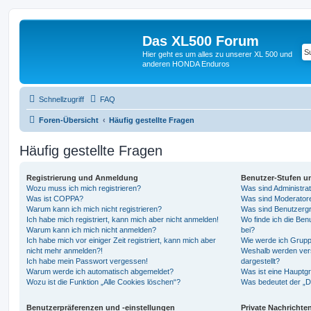
Das XL500 Forum
Hier geht es um alles zu unserer XL 500 und
anderen HONDA Enduros
Schnellzugriff
FAQ
Foren-Übersicht
Häufig gestellte Fragen
Häufig gestellte Fragen
Registrierung und Anmeldung
Benutzer-Stufen u
Wozu muss ich mich registrieren?
Was sind Administra
Was ist COPPA?
Was sind Moderator
Warum kann ich mich nicht registrieren?
Was sind Benutzerg
Ich habe mich registriert, kann mich aber nicht anmelden!
Wo finde ich die Ben
Warum kann ich mich nicht anmelden?
bei?
Ich habe mich vor einiger Zeit registriert, kann mich aber
Wie werde ich Grupp
nicht mehr anmelden?!
Weshalb werden ver
Ich habe mein Passwort vergessen!
dargestellt?
Warum werde ich automatisch abgemeldet?
Was ist eine Hauptg
Wozu ist die Funktion „Alle Cookies löschen“?
Was bedeutet der „Da
Benutzerpräferenzen und -einstellungen
Private Nachrichte