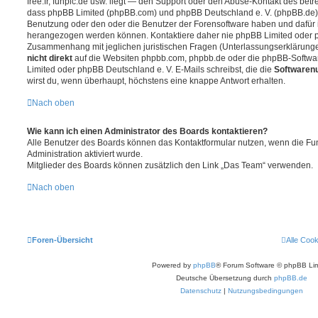
free.fr, funpic.de usw. liegt — den Support oder den Abuse-Kontakt des betr
dass phpBB Limited (phpBB.com) und phpBB Deutschland e. V. (phpBB.de
Benutzung oder den oder die Benutzer der Forensoftware haben und dafür 
herangezogen werden können. Kontaktiere daher nie phpBB Limited oder p
Zusammenhang mit jeglichen juristischen Fragen (Unterlassungserklärunge
nicht direkt
auf die Websiten phpbb.com, phpbb.de oder die phpBB-Softwar
Limited oder phpBB Deutschland e. V. E-Mails schreibst, die die
Softwarenu
wirst du, wenn überhaupt, höchstens eine knappe Antwort erhalten.
Nach oben
Wie kann ich einen Administrator des Boards kontaktieren?
Alle Benutzer des Boards können das Kontaktformular nutzen, wenn die Fun
Administration aktiviert wurde.
Mitglieder des Boards können zusätzlich den Link „Das Team“ verwenden.
Nach oben
Foren-Übersicht
Alle Coo
Powered by
phpBB
® Forum Software © phpBB Lim
Deutsche Übersetzung durch
phpBB.de
Datenschutz
|
Nutzungsbedingungen