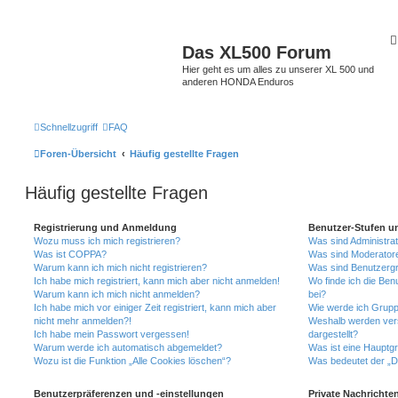
Das XL500 Forum
Hier geht es um alles zu unserer XL 500 und
anderen HONDA Enduros
Schnellzugriff
FAQ
Foren-Übersicht
Häufig gestellte Fragen
Häufig gestellte Fragen
Registrierung und Anmeldung
Benutzer-Stufen u
Wozu muss ich mich registrieren?
Was sind Administra
Was ist COPPA?
Was sind Moderator
Warum kann ich mich nicht registrieren?
Was sind Benutzerg
Ich habe mich registriert, kann mich aber nicht anmelden!
Wo finde ich die Ben
Warum kann ich mich nicht anmelden?
bei?
Ich habe mich vor einiger Zeit registriert, kann mich aber
Wie werde ich Grupp
nicht mehr anmelden?!
Weshalb werden ver
Ich habe mein Passwort vergessen!
dargestellt?
Warum werde ich automatisch abgemeldet?
Was ist eine Hauptg
Wozu ist die Funktion „Alle Cookies löschen“?
Was bedeutet der „Da
Benutzerpräferenzen und -einstellungen
Private Nachrichte