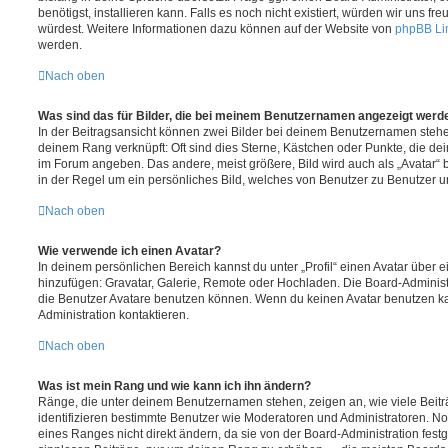
benötigst, installieren kann. Falls es noch nicht existiert, würden wir uns f
würdest. Weitere Informationen dazu können auf der Website von
phpBB Li
werden.
Nach oben
Was sind das für Bilder, die bei meinem Benutzernamen angezeigt werd
In der Beitragsansicht können zwei Bilder bei deinem Benutzernamen stehen.
deinem Rang verknüpft: Oft sind dies Sterne, Kästchen oder Punkte, die de
im Forum angeben. Das andere, meist größere, Bild wird auch als „Avatar“ b
in der Regel um ein persönliches Bild, welches von Benutzer zu Benutzer unt
Nach oben
Wie verwende ich einen Avatar?
In deinem persönlichen Bereich kannst du unter „Profil“ einen Avatar über 
hinzufügen: Gravatar, Galerie, Remote oder Hochladen. Die Board-Adminis
die Benutzer Avatare benutzen können. Wenn du keinen Avatar benutzen kan
Administration kontaktieren.
Nach oben
Was ist mein Rang und wie kann ich ihn ändern?
Ränge, die unter deinem Benutzernamen stehen, zeigen an, wie viele Beiträg
identifizieren bestimmte Benutzer wie Moderatoren und Administratoren. N
eines Ranges nicht direkt ändern, da sie von der Board-Administration festg