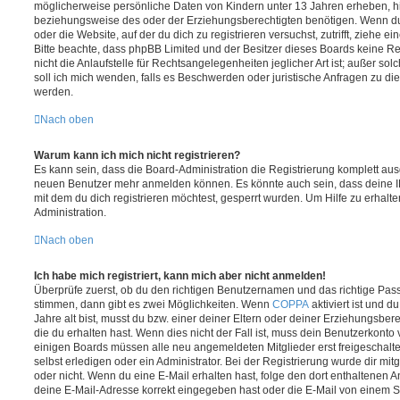
möglicherweise persönliche Daten von Kindern unter 13 Jahren erheben, h
beziehungsweise des oder der Erziehungsberechtigten benötigen. Wenn du di
oder die Website, auf der du dich zu registrieren versuchst, zutrifft, ziehe e
Bitte beachte, dass phpBB Limited und der Besitzer dieses Boards keine 
nicht die Anlaufstelle für Rechtsangelegenheiten jeglicher Art ist; außer so
soll ich mich wenden, falls es Beschwerden oder juristische Anfragen zu d
werden.
Nach oben
Warum kann ich mich nicht registrieren?
Es kann sein, dass die Board-Administration die Registrierung komplett ausg
neuen Benutzer mehr anmelden können. Es könnte auch sein, dass deine 
mit dem du dich registrieren möchtest, gesperrt wurden. Um Hilfe zu erhalt
Administration.
Nach oben
Ich habe mich registriert, kann mich aber nicht anmelden!
Überprüfe zuerst, ob du den richtigen Benutzernamen und das richtige Pa
stimmen, dann gibt es zwei Möglichkeiten. Wenn
COPPA
aktiviert ist und 
Jahre alt bist, musst du bzw. einer deiner Eltern oder deiner Erziehungsbe
die du erhalten hast. Wenn dies nicht der Fall ist, muss dein Benutzerkonto v
einigen Boards müssen alle neu angemeldeten Mitglieder erst freigeschalt
selbst erledigen oder ein Administrator. Bei der Registrierung wurde dir mitget
oder nicht. Wenn du eine E-Mail erhalten hast, folge den dort enthaltenen
deine E-Mail-Adresse korrekt eingegeben hast oder die E-Mail von einem S