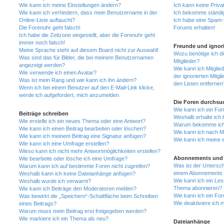
Wie kann ich meine Einstellungen ändern?
Ich kann keine Priva
Wie kann ich verhindern, dass mein Benutzername in der
Ich bekomme ständig
Online-Liste auftaucht?
Ich habe eine Spam-E
Die Forenuhr geht falsch!
Forums erhalten!
Ich habe die Zeitzone eingestellt, aber die Forenuhr geht
immer noch falsch!
Freunde und ignori
Meine Sprache steht auf diesem Board nicht zur Auswahl!
Wozu benötige ich di
Was sind das für Bilder, die bei meinem Benutzernamen
Mitglieder?
angezeigt werden?
Wie kann ich Mitglied
Wie verwende ich einen Avatar?
der ignorierten Mitg
Was ist mein Rang und wie kann ich ihn ändern?
den Listen entfernen
Wenn ich bei einem Benutzer auf den E-Mail-Link klicke,
werde ich aufgefordert, mich anzumelden.
Die Foren durchsu
Wie kann ich ein Fo
Beiträge schreiben
Weshalb erhalte ich 
Wie erstelle ich ein neues Thema oder eine Antwort?
Warum bekomme ich b
Wie kann ich einen Beitrag bearbeiten oder löschen?
Wie kann ich nach M
Wie kann ich meinem Beitrag eine Signatur anfügen?
Wie kann ich meine 
Wie kann ich eine Umfrage erstellen?
Wieso kann ich nicht mehr Antwortmöglichkeiten erstellen?
Abonnements und 
Wie bearbeite oder lösche ich eine Umfrage?
Was ist der Untersc
Warum kann ich auf bestimmte Foren nicht zugreifen?
einem Abonnements 
Weshalb kann ich keine Dateianhänge anfügen?
Wie kann ich ein Les
Weshalb wurde ich verwarnt?
Thema abonnieren?
Wie kann ich Beiträge den Moderatoren melden?
Wie kann ich ein Fo
Was bewirkt die „Speichern“-Schaltfläche beim Schreiben
Wie deaktiviere ich
eines Beitrags?
Warum muss mein Beitrag erst freigegeben werden?
Wie markiere ich ein Thema als neu?
Dateianhänge