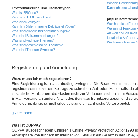
Welche Dateianhänge
Kann ich eine Übersi
Textformatierung und Thementypen
Was ist BBCode?
Kann ich HTML benutzen?
phpBB betreffende
Was sind Smileys?
Wer hat diese Foren
Kann ich Bilder in meine Beiträge einfügen?
Warum ist Funktion x
Was sind globale Bekanntmachungen?
An wen soll ich mic
Was sind Bekanntmachungen?
juristische Anfragen
Was sind wichtige Themen?
Wie kann ich einen A
Was sind geschlossene Themen?
Was sind Themen-Symbole?
Registrierung und Anmeldung
Wozu muss ich mich registrieren?
Eine Registrierung ist nicht unbedingt zwingend. Die Board-Administration
registriert sein musst, um Beiträge zu schreiben. Auf jeden Fall erhältst du als
zusätzliche Funktionen, die Gästen nicht zur Verfügung stehen: zum Beispiel
E-Mail-Versand an andere Mitglieder, Beitritt zu Benutzergruppen und so wei
Anmeldung, da sie schnell erledigt ist und dir zahlreiche Vorteile bietet.
Nach oben
Was ist COPPA?
COPPA, ausgeschrieben Children’s Online Privacy Protection Act of 1998 (
Privatsphäre von Kindern im Internet von 1998) ist ein Gesetz in den USA, w