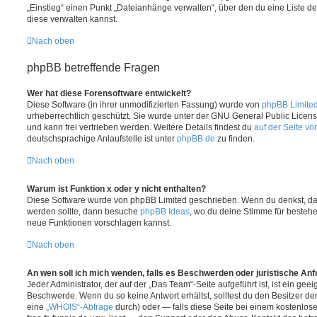
„Einstieg“ einen Punkt „Dateianhänge verwalten“, über den du eine Liste d
diese verwalten kannst.
Nach oben
phpBB betreffende Fragen
Wer hat diese Forensoftware entwickelt?
Diese Software (in ihrer unmodifizierten Fassung) wurde von
phpBB Limite
urheberrechtlich geschützt. Sie wurde unter der GNU General Public License
und kann frei vertrieben werden. Weitere Details findest du
auf der Seite v
deutschsprachige Anlaufstelle ist unter
phpBB.de
zu finden.
Nach oben
Warum ist Funktion x oder y nicht enthalten?
Diese Software wurde von phpBB Limited geschrieben. Wenn du denkst, das
werden sollte, dann besuche
phpBB Ideas
, wo du deine Stimme für beste
neue Funktionen vorschlagen kannst.
Nach oben
An wen soll ich mich wenden, falls es Beschwerden oder juristische An
Jeder Administrator, der auf der „Das Team“-Seite aufgeführt ist, ist ein geei
Beschwerde. Wenn du so keine Antwort erhältst, solltest du den Besitzer de
eine
„WHOIS“-Abfrage
durch) oder — falls diese Seite bei einem kostenlos