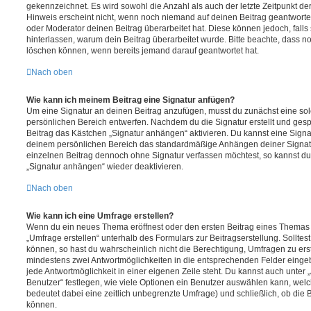
gekennzeichnet. Es wird sowohl die Anzahl als auch der letzte Zeitpunkt d
Hinweis erscheint nicht, wenn noch niemand auf deinen Beitrag geantwortet
oder Moderator deinen Beitrag überarbeitet hat. Diese können jedoch, falls s
hinterlassen, warum dein Beitrag überarbeitet wurde. Bitte beachte, dass n
löschen können, wenn bereits jemand darauf geantwortet hat.
Nach oben
Wie kann ich meinem Beitrag eine Signatur anfügen?
Um eine Signatur an deinen Beitrag anzufügen, musst du zunächst eine sol
persönlichen Bereich entwerfen. Nachdem du die Signatur erstellt und gesp
Beitrag das Kästchen „Signatur anhängen“ aktivieren. Du kannst eine Signa
deinem persönlichen Bereich das standardmäßige Anhängen deiner Signatu
einzelnen Beitrag dennoch ohne Signatur verfassen möchtest, so kannst du 
„Signatur anhängen“ wieder deaktivieren.
Nach oben
Wie kann ich eine Umfrage erstellen?
Wenn du ein neues Thema eröffnest oder den ersten Beitrag eines Themas be
„Umfrage erstellen“ unterhalb des Formulars zur Beitragserstellung. Solltes
können, so hast du wahrscheinlich nicht die Berechtigung, Umfragen zu erste
mindestens zwei Antwortmöglichkeiten in die entsprechenden Felder eingeb
jede Antwortmöglichkeit in einer eigenen Zeile steht. Du kannst auch unter
Benutzer“ festlegen, wie viele Optionen ein Benutzer auswählen kann, welche
bedeutet dabei eine zeitlich unbegrenzte Umfrage) und schließlich, ob die
können.