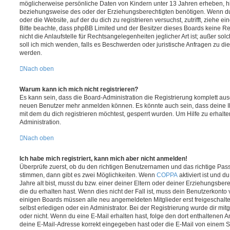
möglicherweise persönliche Daten von Kindern unter 13 Jahren erheben, h
beziehungsweise des oder der Erziehungsberechtigten benötigen. Wenn du di
oder die Website, auf der du dich zu registrieren versuchst, zutrifft, ziehe e
Bitte beachte, dass phpBB Limited und der Besitzer dieses Boards keine 
nicht die Anlaufstelle für Rechtsangelegenheiten jeglicher Art ist; außer so
soll ich mich wenden, falls es Beschwerden oder juristische Anfragen zu d
werden.
Nach oben
Warum kann ich mich nicht registrieren?
Es kann sein, dass die Board-Administration die Registrierung komplett ausg
neuen Benutzer mehr anmelden können. Es könnte auch sein, dass deine 
mit dem du dich registrieren möchtest, gesperrt wurden. Um Hilfe zu erhalt
Administration.
Nach oben
Ich habe mich registriert, kann mich aber nicht anmelden!
Überprüfe zuerst, ob du den richtigen Benutzernamen und das richtige Pa
stimmen, dann gibt es zwei Möglichkeiten. Wenn
COPPA
aktiviert ist und 
Jahre alt bist, musst du bzw. einer deiner Eltern oder deiner Erziehungsbe
die du erhalten hast. Wenn dies nicht der Fall ist, muss dein Benutzerkonto v
einigen Boards müssen alle neu angemeldeten Mitglieder erst freigeschalt
selbst erledigen oder ein Administrator. Bei der Registrierung wurde dir mitget
oder nicht. Wenn du eine E-Mail erhalten hast, folge den dort enthaltenen
deine E-Mail-Adresse korrekt eingegeben hast oder die E-Mail von einem S