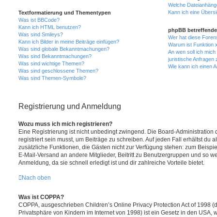
Welche Dateianhänge
Kann ich eine Übersi
Textformatierung und Thementypen
Was ist BBCode?
Kann ich HTML benutzen?
phpBB betreffende
Was sind Smileys?
Wer hat diese Foren
Kann ich Bilder in meine Beiträge einfügen?
Warum ist Funktion x
Was sind globale Bekanntmachungen?
An wen soll ich mic
Was sind Bekanntmachungen?
juristische Anfragen
Was sind wichtige Themen?
Wie kann ich einen A
Was sind geschlossene Themen?
Was sind Themen-Symbole?
Registrierung und Anmeldung
Wozu muss ich mich registrieren?
Eine Registrierung ist nicht unbedingt zwingend. Die Board-Administration
registriert sein musst, um Beiträge zu schreiben. Auf jeden Fall erhältst du als
zusätzliche Funktionen, die Gästen nicht zur Verfügung stehen: zum Beispiel
E-Mail-Versand an andere Mitglieder, Beitritt zu Benutzergruppen und so wei
Anmeldung, da sie schnell erledigt ist und dir zahlreiche Vorteile bietet.
Nach oben
Was ist COPPA?
COPPA, ausgeschrieben Children’s Online Privacy Protection Act of 1998 (
Privatsphäre von Kindern im Internet von 1998) ist ein Gesetz in den USA, w