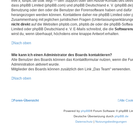
free.fr, funpic.de usw. liegt — den Support oder den Abuse-Kontakt des betr
dass phpBB Limited (phpBB.com) und phpBB Deutschland e. V. (phpBB.de
Benutzung oder den oder die Benutzer der Forensoftware haben und dafür 
herangezogen werden können. Kontaktiere daher nie phpBB Limited oder p
Zusammenhang mit jeglichen juristischen Fragen (Unterlassungserklärunge
nicht direkt
auf die Websiten phpbb.com, phpbb.de oder die phpBB-Softwar
Limited oder phpBB Deutschland e. V. E-Mails schreibst, die die
Softwarenu
wirst du, wenn überhaupt, höchstens eine knappe Antwort erhalten.
Nach oben
Wie kann ich einen Administrator des Boards kontaktieren?
Alle Benutzer des Boards können das Kontaktformular nutzen, wenn die Fun
Administration aktiviert wurde.
Mitglieder des Boards können zusätzlich den Link „Das Team“ verwenden.
Nach oben
Foren-Übersicht
Alle Coo
Powered by
phpBB
® Forum Software © phpBB Lim
Deutsche Übersetzung durch
phpBB.de
Datenschutz
|
Nutzungsbedingungen