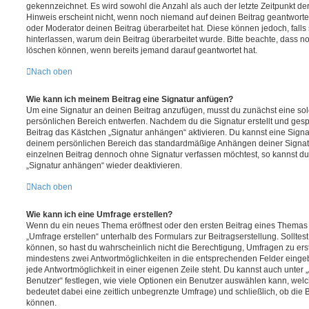
gekennzeichnet. Es wird sowohl die Anzahl als auch der letzte Zeitpunkt d
Hinweis erscheint nicht, wenn noch niemand auf deinen Beitrag geantwortet
oder Moderator deinen Beitrag überarbeitet hat. Diese können jedoch, falls s
hinterlassen, warum dein Beitrag überarbeitet wurde. Bitte beachte, dass n
löschen können, wenn bereits jemand darauf geantwortet hat.
Nach oben
Wie kann ich meinem Beitrag eine Signatur anfügen?
Um eine Signatur an deinen Beitrag anzufügen, musst du zunächst eine sol
persönlichen Bereich entwerfen. Nachdem du die Signatur erstellt und gesp
Beitrag das Kästchen „Signatur anhängen“ aktivieren. Du kannst eine Signa
deinem persönlichen Bereich das standardmäßige Anhängen deiner Signatu
einzelnen Beitrag dennoch ohne Signatur verfassen möchtest, so kannst du 
„Signatur anhängen“ wieder deaktivieren.
Nach oben
Wie kann ich eine Umfrage erstellen?
Wenn du ein neues Thema eröffnest oder den ersten Beitrag eines Themas be
„Umfrage erstellen“ unterhalb des Formulars zur Beitragserstellung. Solltes
können, so hast du wahrscheinlich nicht die Berechtigung, Umfragen zu erste
mindestens zwei Antwortmöglichkeiten in die entsprechenden Felder eingeb
jede Antwortmöglichkeit in einer eigenen Zeile steht. Du kannst auch unter
Benutzer“ festlegen, wie viele Optionen ein Benutzer auswählen kann, welche
bedeutet dabei eine zeitlich unbegrenzte Umfrage) und schließlich, ob die
können.