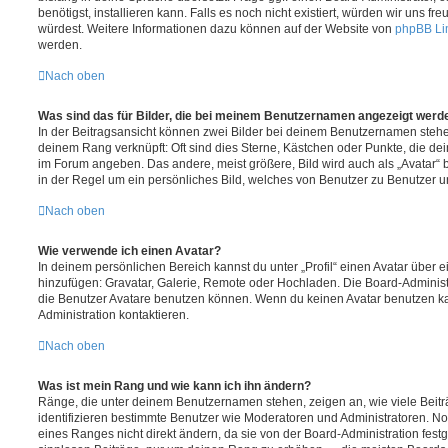
benötigst, installieren kann. Falls es noch nicht existiert, würden wir uns f
würdest. Weitere Informationen dazu können auf der Website von
phpBB Li
werden.
Nach oben
Was sind das für Bilder, die bei meinem Benutzernamen angezeigt werd
In der Beitragsansicht können zwei Bilder bei deinem Benutzernamen stehen.
deinem Rang verknüpft: Oft sind dies Sterne, Kästchen oder Punkte, die de
im Forum angeben. Das andere, meist größere, Bild wird auch als „Avatar“ b
in der Regel um ein persönliches Bild, welches von Benutzer zu Benutzer unt
Nach oben
Wie verwende ich einen Avatar?
In deinem persönlichen Bereich kannst du unter „Profil“ einen Avatar über 
hinzufügen: Gravatar, Galerie, Remote oder Hochladen. Die Board-Adminis
die Benutzer Avatare benutzen können. Wenn du keinen Avatar benutzen kan
Administration kontaktieren.
Nach oben
Was ist mein Rang und wie kann ich ihn ändern?
Ränge, die unter deinem Benutzernamen stehen, zeigen an, wie viele Beiträg
identifizieren bestimmte Benutzer wie Moderatoren und Administratoren. N
eines Ranges nicht direkt ändern, da sie von der Board-Administration festg