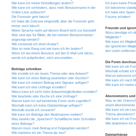
Wie kann ich meine Einstellungen ändern?
Ich kann keine Priva
Wie kann ich verhindern, dass mein Benutzername in der
Ich bekomme ständig
Online-Liste auftaucht?
Ich habe eine Spam-E
Die Forenuhr geht falsch!
Forums erhalten!
Ich habe die Zeitzone eingestellt, aber die Forenuhr geht
immer noch falsch!
Freunde und ignori
Meine Sprache steht auf diesem Board nicht zur Auswahl!
Wozu benötige ich di
Was sind das für Bilder, die bei meinem Benutzernamen
Mitglieder?
angezeigt werden?
Wie kann ich Mitglied
Wie verwende ich einen Avatar?
der ignorierten Mitg
Was ist mein Rang und wie kann ich ihn ändern?
den Listen entfernen
Wenn ich bei einem Benutzer auf den E-Mail-Link klicke,
werde ich aufgefordert, mich anzumelden.
Die Foren durchsu
Wie kann ich ein Fo
Beiträge schreiben
Weshalb erhalte ich 
Wie erstelle ich ein neues Thema oder eine Antwort?
Warum bekomme ich b
Wie kann ich einen Beitrag bearbeiten oder löschen?
Wie kann ich nach M
Wie kann ich meinem Beitrag eine Signatur anfügen?
Wie kann ich meine 
Wie kann ich eine Umfrage erstellen?
Wieso kann ich nicht mehr Antwortmöglichkeiten erstellen?
Abonnements und 
Wie bearbeite oder lösche ich eine Umfrage?
Was ist der Untersc
Warum kann ich auf bestimmte Foren nicht zugreifen?
einem Abonnements 
Weshalb kann ich keine Dateianhänge anfügen?
Wie kann ich ein Les
Weshalb wurde ich verwarnt?
Thema abonnieren?
Wie kann ich Beiträge den Moderatoren melden?
Wie kann ich ein Fo
Was bewirkt die „Speichern“-Schaltfläche beim Schreiben
Wie deaktiviere ich
eines Beitrags?
Warum muss mein Beitrag erst freigegeben werden?
Wie markiere ich ein Thema als neu?
Dateianhänge