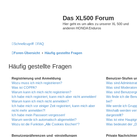
Das XL500 Forum
Hier geht es um alles zu unserer XL 500 und
anderen HONDA Enduros
Schnellzugriff
FAQ
Foren-Übersicht
Häufig gestellte Fragen
Häufig gestellte Fragen
Registrierung und Anmeldung
Benutzer-Stufen u
Wozu muss ich mich registrieren?
Was sind Administra
Was ist COPPA?
Was sind Moderator
Warum kann ich mich nicht registrieren?
Was sind Benutzerg
Ich habe mich registriert, kann mich aber nicht anmelden!
Wo finde ich die Ben
Warum kann ich mich nicht anmelden?
bei?
Ich habe mich vor einiger Zeit registriert, kann mich aber
Wie werde ich Grupp
nicht mehr anmelden?!
Weshalb werden ver
Ich habe mein Passwort vergessen!
dargestellt?
Warum werde ich automatisch abgemeldet?
Was ist eine Hauptg
Wozu ist die Funktion „Alle Cookies löschen“?
Was bedeutet der „Da
Benutzerpräferenzen und -einstellungen
Private Nachrichte