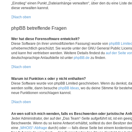
„Einstieg“ einen Punkt „Dateianhänge verwalten“, über den du eine Liste d
diese verwalten kannst.
Nach oben
phpBB betreffende Fragen
Wer hat diese Forensoftware entwickelt?
Diese Software (in ihrer unmodifizierten Fassung) wurde von
phpBB Limite
urheberrechtlich geschützt. Sie wurde unter der GNU General Public License
und kann frei vertrieben werden. Weitere Details findest du
auf der Seite v
deutschsprachige Anlaufstelle ist unter
phpBB.de
zu finden.
Nach oben
Warum ist Funktion x oder y nicht enthalten?
Diese Software wurde von phpBB Limited geschrieben. Wenn du denkst, das
werden sollte, dann besuche
phpBB Ideas
, wo du deine Stimme für beste
neue Funktionen vorschlagen kannst.
Nach oben
An wen soll ich mich wenden, falls es Beschwerden oder juristische An
Jeder Administrator, der auf der „Das Team“-Seite aufgeführt ist, ist ein geei
Beschwerde. Wenn du so keine Antwort erhältst, solltest du den Besitzer de
eine
„WHOIS“-Abfrage
durch) oder — falls diese Seite bei einem kostenlos