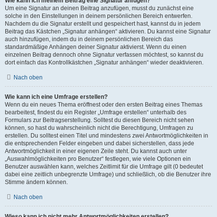
Wie kann ich meinem Beitrag eine Signatur anfügen?
Um eine Signatur an deinen Beitrag anzufügen, musst du zunächst eine
solche in den Einstellungen in deinem persönlichen Bereich entwerfen.
Nachdem du die Signatur erstellt und gespeichert hast, kannst du in jedem
Beitrag das Kästchen „Signatur anhängen“ aktivieren. Du kannst eine Signatur
auch hinzufügen, indem du in deinem persönlichen Bereich das
standardmäßige Anhängen deiner Signatur aktivierst. Wenn du einen
einzelnen Beitrag dennoch ohne Signatur verfassen möchtest, so kannst du
dort einfach das Kontrollkästchen „Signatur anhängen“ wieder deaktivieren.
Nach oben
Wie kann ich eine Umfrage erstellen?
Wenn du ein neues Thema eröffnest oder den ersten Beitrag eines Themas
bearbeitest, findest du ein Register „Umfrage erstellen“ unterhalb des
Formulars zur Beitragserstellung. Solltest du diesen Bereich nicht sehen
können, so hast du wahrscheinlich nicht die Berechtigung, Umfragen zu
erstellen. Du solltest einen Titel und mindestens zwei Antwortmöglichkeiten in
die entsprechenden Felder eingeben und dabei sicherstellen, dass jede
Antwortmöglichkeit in einer eigenen Zeile steht. Du kannst auch unter
„Auswahlmöglichkeiten pro Benutzer“ festlegen, wie viele Optionen ein
Benutzer auswählen kann, welches Zeitlimit für die Umfrage gilt (0 bedeutet
dabei eine zeitlich unbegrenzte Umfrage) und schließlich, ob die Benutzer ihre
Stimme ändern können.
Nach oben
Wieso kann ich nicht mehr Antwortmöglichkeiten erstellen?