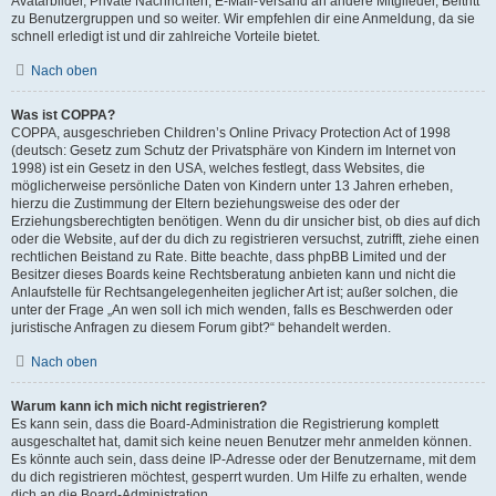
Avatarbilder, Private Nachrichten, E-Mail-Versand an andere Mitglieder, Beitritt
zu Benutzergruppen und so weiter. Wir empfehlen dir eine Anmeldung, da sie
schnell erledigt ist und dir zahlreiche Vorteile bietet.
Nach oben
Was ist COPPA?
COPPA, ausgeschrieben Children’s Online Privacy Protection Act of 1998
(deutsch: Gesetz zum Schutz der Privatsphäre von Kindern im Internet von
1998) ist ein Gesetz in den USA, welches festlegt, dass Websites, die
möglicherweise persönliche Daten von Kindern unter 13 Jahren erheben,
hierzu die Zustimmung der Eltern beziehungsweise des oder der
Erziehungsberechtigten benötigen. Wenn du dir unsicher bist, ob dies auf dich
oder die Website, auf der du dich zu registrieren versuchst, zutrifft, ziehe einen
rechtlichen Beistand zu Rate. Bitte beachte, dass phpBB Limited und der
Besitzer dieses Boards keine Rechtsberatung anbieten kann und nicht die
Anlaufstelle für Rechtsangelegenheiten jeglicher Art ist; außer solchen, die
unter der Frage „An wen soll ich mich wenden, falls es Beschwerden oder
juristische Anfragen zu diesem Forum gibt?“ behandelt werden.
Nach oben
Warum kann ich mich nicht registrieren?
Es kann sein, dass die Board-Administration die Registrierung komplett
ausgeschaltet hat, damit sich keine neuen Benutzer mehr anmelden können.
Es könnte auch sein, dass deine IP-Adresse oder der Benutzername, mit dem
du dich registrieren möchtest, gesperrt wurden. Um Hilfe zu erhalten, wende
dich an die Board-Administration.