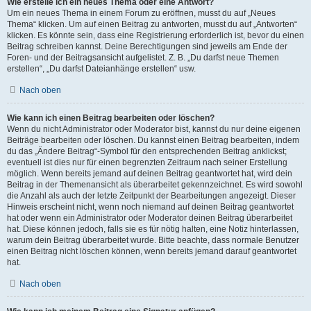
Wie erstelle ich ein neues Thema oder eine Antwort?
Um ein neues Thema in einem Forum zu eröffnen, musst du auf „Neues
Thema“ klicken. Um auf einen Beitrag zu antworten, musst du auf „Antworten“
klicken. Es könnte sein, dass eine Registrierung erforderlich ist, bevor du einen
Beitrag schreiben kannst. Deine Berechtigungen sind jeweils am Ende der
Foren- und der Beitragsansicht aufgelistet. Z. B. „Du darfst neue Themen
erstellen“, „Du darfst Dateianhänge erstellen“ usw.
Nach oben
Wie kann ich einen Beitrag bearbeiten oder löschen?
Wenn du nicht Administrator oder Moderator bist, kannst du nur deine eigenen
Beiträge bearbeiten oder löschen. Du kannst einen Beitrag bearbeiten, indem
du das „Ändere Beitrag“-Symbol für den entsprechenden Beitrag anklickst;
eventuell ist dies nur für einen begrenzten Zeitraum nach seiner Erstellung
möglich. Wenn bereits jemand auf deinen Beitrag geantwortet hat, wird dein
Beitrag in der Themenansicht als überarbeitet gekennzeichnet. Es wird sowohl
die Anzahl als auch der letzte Zeitpunkt der Bearbeitungen angezeigt. Dieser
Hinweis erscheint nicht, wenn noch niemand auf deinen Beitrag geantwortet
hat oder wenn ein Administrator oder Moderator deinen Beitrag überarbeitet
hat. Diese können jedoch, falls sie es für nötig halten, eine Notiz hinterlassen,
warum dein Beitrag überarbeitet wurde. Bitte beachte, dass normale Benutzer
einen Beitrag nicht löschen können, wenn bereits jemand darauf geantwortet
hat.
Nach oben