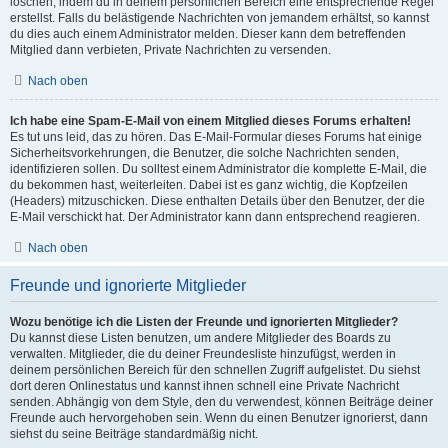
löschen, indem du in deinem persönlichen Bereich eine entsprechende Regel
erstellst. Falls du belästigende Nachrichten von jemandem erhältst, so kannst
du dies auch einem Administrator melden. Dieser kann dem betreffenden
Mitglied dann verbieten, Private Nachrichten zu versenden.
Nach oben
Ich habe eine Spam-E-Mail von einem Mitglied dieses Forums erhalten!
Es tut uns leid, das zu hören. Das E-Mail-Formular dieses Forums hat einige
Sicherheitsvorkehrungen, die Benutzer, die solche Nachrichten senden,
identifizieren sollen. Du solltest einem Administrator die komplette E-Mail, die
du bekommen hast, weiterleiten. Dabei ist es ganz wichtig, die Kopfzeilen
(Headers) mitzuschicken. Diese enthalten Details über den Benutzer, der die
E-Mail verschickt hat. Der Administrator kann dann entsprechend reagieren.
Nach oben
Freunde und ignorierte Mitglieder
Wozu benötige ich die Listen der Freunde und ignorierten Mitglieder?
Du kannst diese Listen benutzen, um andere Mitglieder des Boards zu
verwalten. Mitglieder, die du deiner Freundesliste hinzufügst, werden in
deinem persönlichen Bereich für den schnellen Zugriff aufgelistet. Du siehst
dort deren Onlinestatus und kannst ihnen schnell eine Private Nachricht
senden. Abhängig von dem Style, den du verwendest, können Beiträge deiner
Freunde auch hervorgehoben sein. Wenn du einen Benutzer ignorierst, dann
siehst du seine Beiträge standardmäßig nicht.