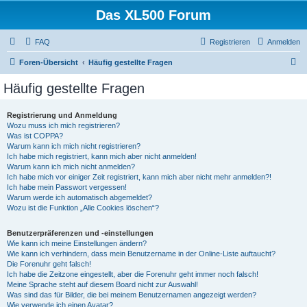
Das XL500 Forum
FAQ
Registrieren
Anmelden
S
Foren-Übersicht
Häufig gestellte Fragen
u
Häufig gestellte Fragen
c
h
Registrierung und Anmeldung
Wozu muss ich mich registrieren?
e
Was ist COPPA?
Warum kann ich mich nicht registrieren?
Ich habe mich registriert, kann mich aber nicht anmelden!
Warum kann ich mich nicht anmelden?
Ich habe mich vor einiger Zeit registriert, kann mich aber nicht mehr anmelden?!
Ich habe mein Passwort vergessen!
Warum werde ich automatisch abgemeldet?
Wozu ist die Funktion „Alle Cookies löschen“?
Benutzerpräferenzen und -einstellungen
Wie kann ich meine Einstellungen ändern?
Wie kann ich verhindern, dass mein Benutzername in der Online-Liste auftaucht?
Die Forenuhr geht falsch!
Ich habe die Zeitzone eingestellt, aber die Forenuhr geht immer noch falsch!
Meine Sprache steht auf diesem Board nicht zur Auswahl!
Was sind das für Bilder, die bei meinem Benutzernamen angezeigt werden?
Wie verwende ich einen Avatar?