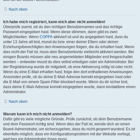
Nach oben
Ich habe mich registriert, kann mich aber nicht anmelden!
Überprüfe zuerst, ob du den richtigen Benutzernamen und das richtige
Passwort eingegeben hast. Wenn diese stimmen, dann gibt es zwei
Möglichkeiten. Wenn
COPPA
aktiviert ist und du angegeben hast, dass du
unter 13 Jahre alt bist, musst du bzw. einer deiner Eltern oder deiner
Erziehungsberechtigten den Anweisungen folgen, die du erhalten hast. Wenn
dies nicht der Fall ist, muss dein Benutzerkonto vielleicht aktiviert werden. Bei
einigen Boards müssen alle neu angemeldeten Mitglieder erst freigeschaltet
werden – entweder musst du dies selbst erledigen oder ein Administrator. Bei
der Registrierung wurde dir mitgeteilt, ob eine Aktivierung nötig ist oder nicht.
Wenn du eine E-Mail erhalten hast, folge den dort enthaltenen Anweisungen.
Ansonsten prüfe, ob du deine E-Mail-Adresse korrekt eingegeben hast oder
die E-Mail von einem Spam-Filter blockiert wurde. Wenn du dir sicher bist,
dass deine E-Mail-Adresse korrekt eingegeben wurde, dann kontaktiere einen
Administrator.
Nach oben
Warum kann ich mich nicht anmelden?
Dafür gibt es viele mögliche Gründe. Prüfe zunächst, ob dein Benutzername
und dein Passwort richtig sind. Wenn dies der Fall ist, wende dich an einen
Board-Administrator, um sicherzugehen, dass du nicht gesperrt wurdest. Es ist
ebenfalls möglich, dass ein Konfigurationsproblem mit der Website vorliegt,
welches ein Administrator lösen muss.