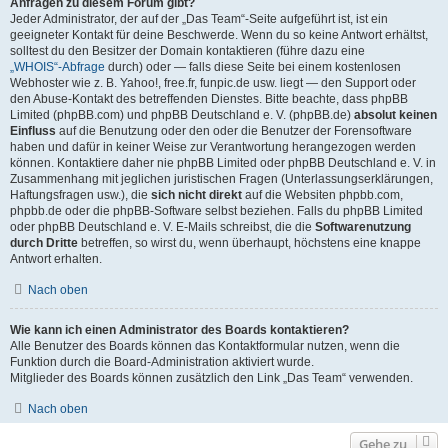
Anfragen zu diesem Forum gibt?
Jeder Administrator, der auf der „Das Team“-Seite aufgeführt ist, ist ein
geeigneter Kontakt für deine Beschwerde. Wenn du so keine Antwort erhältst,
solltest du den Besitzer der Domain kontaktieren (führe dazu eine
„WHOIS“-Abfrage
durch) oder — falls diese Seite bei einem kostenlosen
Webhoster wie z. B. Yahoo!, free.fr, funpic.de usw. liegt — den Support oder
den Abuse-Kontakt des betreffenden Dienstes. Bitte beachte, dass phpBB
Limited (phpBB.com) und phpBB Deutschland e. V. (phpBB.de)
absolut keinen
Einfluss
auf die Benutzung oder den oder die Benutzer der Forensoftware
haben und dafür in keiner Weise zur Verantwortung herangezogen werden
können. Kontaktiere daher nie phpBB Limited oder phpBB Deutschland e. V. in
Zusammenhang mit jeglichen juristischen Fragen (Unterlassungserklärungen,
Haftungsfragen usw.), die
sich nicht direkt
auf die Websiten phpbb.com,
phpbb.de oder die phpBB-Software selbst beziehen. Falls du phpBB Limited
oder phpBB Deutschland e. V. E-Mails schreibst, die die
Softwarenutzung
durch Dritte
betreffen, so wirst du, wenn überhaupt, höchstens eine knappe
Antwort erhalten.
Nach oben
Wie kann ich einen Administrator des Boards kontaktieren?
Alle Benutzer des Boards können das Kontaktformular nutzen, wenn die
Funktion durch die Board-Administration aktiviert wurde.
Mitglieder des Boards können zusätzlich den Link „Das Team“ verwenden.
Nach oben
Gehe zu