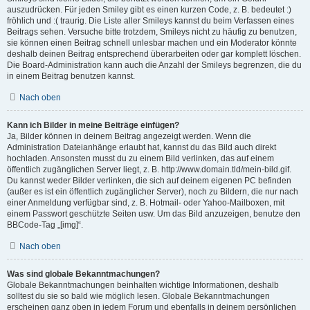
auszudrücken. Für jeden Smiley gibt es einen kurzen Code, z. B. bedeutet :)
fröhlich und :( traurig. Die Liste aller Smileys kannst du beim Verfassen eines
Beitrags sehen. Versuche bitte trotzdem, Smileys nicht zu häufig zu benutzen,
sie können einen Beitrag schnell unlesbar machen und ein Moderator könnte
deshalb deinen Beitrag entsprechend überarbeiten oder gar komplett löschen.
Die Board-Administration kann auch die Anzahl der Smileys begrenzen, die du
in einem Beitrag benutzen kannst.
Nach oben
Kann ich Bilder in meine Beiträge einfügen?
Ja, Bilder können in deinem Beitrag angezeigt werden. Wenn die
Administration Dateianhänge erlaubt hat, kannst du das Bild auch direkt
hochladen. Ansonsten musst du zu einem Bild verlinken, das auf einem
öffentlich zugänglichen Server liegt, z. B. http://www.domain.tld/mein-bild.gif.
Du kannst weder Bilder verlinken, die sich auf deinem eigenen PC befinden
(außer es ist ein öffentlich zugänglicher Server), noch zu Bildern, die nur nach
einer Anmeldung verfügbar sind, z. B. Hotmail- oder Yahoo-Mailboxen, mit
einem Passwort geschützte Seiten usw. Um das Bild anzuzeigen, benutze den
BBCode-Tag „[img]“.
Nach oben
Was sind globale Bekanntmachungen?
Globale Bekanntmachungen beinhalten wichtige Informationen, deshalb
solltest du sie so bald wie möglich lesen. Globale Bekanntmachungen
erscheinen ganz oben in jedem Forum und ebenfalls in deinem persönlichen