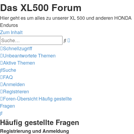
Das XL500 Forum
Hier geht es um alles zu unserer XL 500 und anderen HONDA
Enduros
Zum Inhalt
Erweiterte
Suche
Suche
Schnellzugriff
Unbeantwortete Themen
Aktive Themen
Suche
FAQ
Anmelden
Registrieren
Foren-Übersicht
Häufig gestellte
Fragen
Suche
Häufig gestellte Fragen
Registrierung und Anmeldung