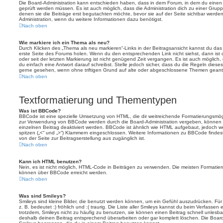
Die Board-Administration kann entschieden haben, dass in dem Forum, in dem du einen Bei
geprüft werden müssen. Es ist auch möglich, dass die Administration dich zu einer Grup
denen sie die Beiträge erst begutachten möchte, bevor sie auf der Seite sichtbar werden.
Administration, wenn du weitere Informationen dazu benötigst.
Nach oben
Wie markiere ich ein Thema als neu?
Durch Klicken des „Thema als neu markieren“-Links in der Beitragsansicht kannst du d
erste Seite des Forums holen. Wenn du den entsprechenden Link nicht siehst, dann ist d
oder seit der letzten Markierung ist nicht genügend Zeit vergangen. Es ist auch möglic
du einfach eine Antwort darauf schreibst. Stelle jedoch sicher, dass du die Regeln diese
gerne gesehen, wenn ohne triftigen Grund auf alte oder abgeschlossene Themen geantw
Nach oben
Textformatierung und Thementypen
Was ist BBCode?
BBCode ist eine spezielle Umsetzung von HTML, die dir weitreichende Formatierungsmögli
zur Verwendung von BBCode werden durch die Board-Administration vergeben, können j
einzelnen Beitrag deaktiviert werden. BBCode ist ähnlich wie HTML aufgebaut, jedoch wer
spitzen („<“ und „>“) Klammern eingeschlossen. Weitere Informationen zu BBCode findest d
von der Seite zur Beitragserstellung aus zugänglich ist.
Nach oben
Kann ich HTML benutzen?
Nein, es ist nicht möglich, HTML-Code in Beiträgen zu verwenden. Die meisten Formatier
können über BBCode erreicht werden.
Nach oben
Was sind Smileys?
Smileys sind kleine Bilder, die benutzt werden können, um ein Gefühl auszudrücken. Für
z. B. bedeutet :) fröhlich und :( traurig. Die Liste aller Smileys kannst du beim Verfassen
trotzdem, Smileys nicht zu häufig zu benutzen, sie können einen Beitrag schnell unles
deshalb deinen Beitrag entsprechend überarbeiten oder gar komplett löschen. Die Board