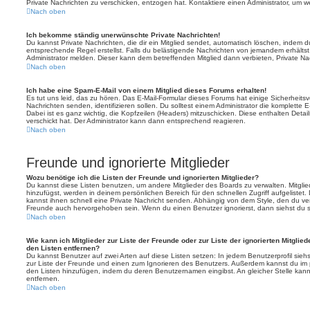
Private Nachrichten zu verschicken, entzogen hat. Kontaktiere einen Administrator, um we
Nach oben
Ich bekomme ständig unerwünschte Private Nachrichten!
Du kannst Private Nachrichten, die dir ein Mitglied sendet, automatisch löschen, indem 
entsprechende Regel erstellst. Falls du belästigende Nachrichten von jemandem erhälts
Administrator melden. Dieser kann dem betreffenden Mitglied dann verbieten, Private N
Nach oben
Ich habe eine Spam-E-Mail von einem Mitglied dieses Forums erhalten!
Es tut uns leid, das zu hören. Das E-Mail-Formular dieses Forums hat einige Sicherheits
Nachrichten senden, identifizieren sollen. Du solltest einem Administrator die komplette 
Dabei ist es ganz wichtig, die Kopfzeilen (Headers) mitzuschicken. Diese enthalten Detai
verschickt hat. Der Administrator kann dann entsprechend reagieren.
Nach oben
Freunde und ignorierte Mitglieder
Wozu benötige ich die Listen der Freunde und ignorierten Mitglieder?
Du kannst diese Listen benutzen, um andere Mitglieder des Boards zu verwalten. Mitglied
hinzufügst, werden in deinem persönlichen Bereich für den schnellen Zugriff aufgelistet.
kannst ihnen schnell eine Private Nachricht senden. Abhängig von dem Style, den du v
Freunde auch hervorgehoben sein. Wenn du einen Benutzer ignorierst, dann siehst du s
Nach oben
Wie kann ich Mitglieder zur Liste der Freunde oder zur Liste der ignorierten Mitglie
den Listen entfernen?
Du kannst Benutzer auf zwei Arten auf diese Listen setzen: In jedem Benutzerprofil sieh
zur Liste der Freunde und einen zum Ignorieren des Benutzers. Außerdem kannst du im p
den Listen hinzufügen, indem du deren Benutzernamen eingibst. An gleicher Stelle kann
entfernen.
Nach oben