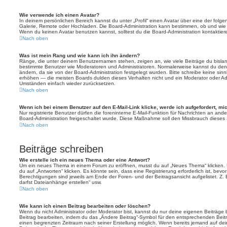
Wie verwende ich einen Avatar?
In deinem persönlichen Bereich kannst du unter „Profil“ einen Avatar über eine der folg
Galerie, Remote oder Hochladen. Die Board-Administration kann bestimmen, ob und wie
Wenn du keinen Avatar benutzen kannst, solltest du die Board-Administration kontaktier
Nach oben
Was ist mein Rang und wie kann ich ihn ändern?
Ränge, die unter deinem Benutzernamen stehen, zeigen an, wie viele Beiträge du bislang e
bestimmte Benutzer wie Moderatoren und Administratoren. Normalerweise kannst du den 
ändern, da sie von der Board-Administration festgelegt wurden. Bitte schreibe keine si
erhöhen — die meisten Boards dulden dieses Verhalten nicht und ein Moderator oder Adm
Umständen einfach wieder zurücksetzen.
Nach oben
Wenn ich bei einem Benutzer auf den E-Mail-Link klicke, werde ich aufgefordert, m
Nur registrierte Benutzer dürfen die foreninterne E-Mail-Funktion für Nachrichten an ande
Board-Administration freigeschaltet wurde. Diese Maßnahme soll den Missbrauch dieses
Nach oben
Beiträge schreiben
Wie erstelle ich ein neues Thema oder eine Antwort?
Um ein neues Thema in einem Forum zu eröffnen, musst du auf „Neues Thema“ klicken. 
du auf „Antworten“ klicken. Es könnte sein, dass eine Registrierung erforderlich ist, bev
Berechtigungen sind jeweils am Ende der Foren- und der Beitragsansicht aufgelistet. Z. 
darfst Dateianhänge erstellen“ usw.
Nach oben
Wie kann ich einen Beitrag bearbeiten oder löschen?
Wenn du nicht Administrator oder Moderator bist, kannst du nur deine eigenen Beiträge
Beitrag bearbeiten, indem du das „Ändere Beitrag“-Symbol für den entsprechenden Beitrag 
einen begrenzten Zeitraum nach seiner Erstellung möglich. Wenn bereits jemand auf dein