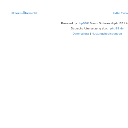
Foren-Übersicht
Alle Coo
Powered by
phpBB
® Forum Software © phpBB Lim
Deutsche Übersetzung durch
phpBB.de
Datenschutz
|
Nutzungsbedingungen