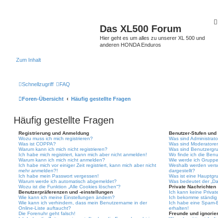
Das XL500 Forum
Hier geht es um alles zu unserer XL 500 und
anderen HONDA Enduros
Zum Inhalt
Schnellzugriff
FAQ
Foren-Übersicht
Häufig gestellte Fragen
Häufig gestellte Fragen
Registrierung und Anmeldung
Benutzer-Stufen und
Wozu muss ich mich registrieren?
Was sind Administrat
Was ist COPPA?
Was sind Moderatore
Warum kann ich mich nicht registrieren?
Was sind Benutzergr
Ich habe mich registriert, kann mich aber nicht anmelden!
Wo finde ich die Benu
Warum kann ich mich nicht anmelden?
Wie werde ich Gruppe
Ich habe mich vor einiger Zeit registriert, kann mich aber nicht
Weshalb werden vers
mehr anmelden?!
dargestellt?
Ich habe mein Passwort vergessen!
Was ist eine Hauptgr
Warum werde ich automatisch abgemeldet?
Was bedeutet der „Das
Wozu ist die Funktion „Alle Cookies löschen“?
Private Nachrichten
Benutzerpräferenzen und -einstellungen
Ich kann keine Privat
Wie kann ich meine Einstellungen ändern?
Ich bekomme ständig 
Wie kann ich verhindern, dass mein Benutzername in der
Ich habe eine Spam-E
Online-Liste auftaucht?
erhalten!
Die Forenuhr geht falsch!
Freunde und ignorier