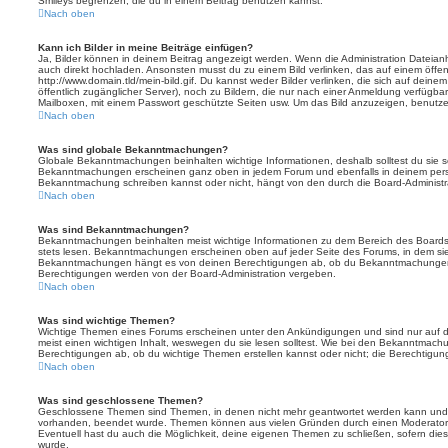
Smileys begrenzen, die du in einem Beitrag benutzen kannst.
Nach oben
Kann ich Bilder in meine Beiträge einfügen?
Ja, Bilder können in deinem Beitrag angezeigt werden. Wenn die Administration Dateian
auch direkt hochladen. Ansonsten musst du zu einem Bild verlinken, das auf einem öffentl
http://www.domain.tld/mein-bild.gif. Du kannst weder Bilder verlinken, die sich auf deine
öffentlich zugänglicher Server), noch zu Bildern, die nur nach einer Anmeldung verfügbar
Mailboxen, mit einem Passwort geschützte Seiten usw. Um das Bild anzuzeigen, benutz
Nach oben
Was sind globale Bekanntmachungen?
Globale Bekanntmachungen beinhalten wichtige Informationen, deshalb solltest du sie s
Bekanntmachungen erscheinen ganz oben in jedem Forum und ebenfalls in deinem persö
Bekanntmachung schreiben kannst oder nicht, hängt von den durch die Board-Administ
Nach oben
Was sind Bekanntmachungen?
Bekanntmachungen beinhalten meist wichtige Informationen zu dem Bereich des Boards, i
stets lesen. Bekanntmachungen erscheinen oben auf jeder Seite des Forums, in dem sie 
Bekanntmachungen hängt es von deinen Berechtigungen ab, ob du Bekanntmachungen er
Berechtigungen werden von der Board-Administration vergeben.
Nach oben
Was sind wichtige Themen?
Wichtige Themen eines Forums erscheinen unter den Ankündigungen und sind nur auf d
meist einen wichtigen Inhalt, weswegen du sie lesen solltest. Wie bei den Bekanntmac
Berechtigungen ab, ob du wichtige Themen erstellen kannst oder nicht; die Berechtigunge
Nach oben
Was sind geschlossene Themen?
Geschlossene Themen sind Themen, in denen nicht mehr geantwortet werden kann und b
vorhanden, beendet wurde. Themen können aus vielen Gründen durch einen Moderator o
Eventuell hast du auch die Möglichkeit, deine eigenen Themen zu schließen, sofern dies
wurde.