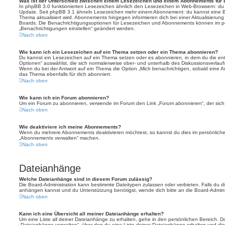
Was ist der Unterschied zwischen einem Lesezeichen und einem Abonnements für
In phpBB 3.0 funktionierten Lesezeichen ähnlich den Lesezeichen in Web-Browsern: du
Update. Seit phpBB 3.1 ähneln Lesezeichen mehr einem Abonnement: du kannst eine Be
Thema aktualisiert wird. Abonnements hingegen informieren dich bei einer Aktualisieru
Boards. Die Benachrichtigungsoptionen für Lesezeichen und Abonnements können im pe
„Benachrichtigungen einstellen“ geändert werden.
Nach oben
Wie kann ich ein Lesezeichen auf ein Thema setzen oder ein Thema abonnieren?
Du kannst ein Lesezeichen auf ein Thema setzen oder es abonnieren, in dem du die e
Optionen“ auswählst, die sich normalerweise ober- und unterhalb des Diskussionsverlau
Wenn du bei der Antwort auf ein Thema die Option „Mich benachrichtigen, sobald eine Ant
das Thema ebenfalls für dich abonniert.
Nach oben
Wie kann ich ein Forum abonnieren?
Um ein Forum zu abonnieren, verwende im Forum den Link „Forum abonnieren“, der sich 
Nach oben
Wie deaktiviere ich meine Abonnements?
Wenn du mehrere Abonnements deaktivieren möchtest, so kannst du dies im persönlichen
„Abonnements verwalten“ machen.
Nach oben
Dateianhänge
Welche Dateianhänge sind in diesem Forum zulässig?
Die Board-Administration kann bestimmte Dateitypen zulassen oder verbieten. Falls du dir
anhängen kannst und du Unterstützung benötigst, wende dich bitte an die Board-Adminis
Nach oben
Kann ich eine Übersicht all meiner Dateianhänge erhalten?
Um eine Liste all deiner Dateianhänge zu erhalten, gehe in den persönlichen Bereich. Dor
„Dateianhänge verwalten“, über den du eine Liste deiner Dateianhänge erhalten und die