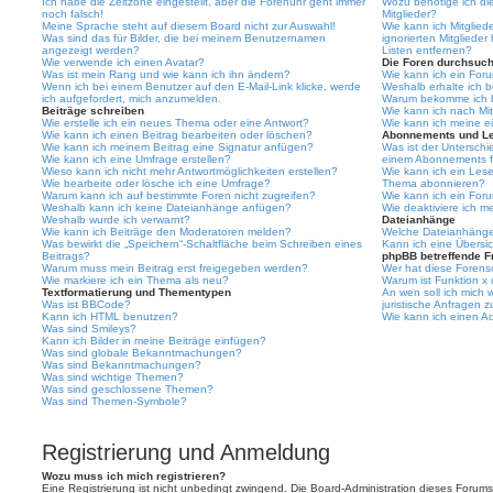
Ich habe die Zeitzone eingestellt, aber die Forenuhr geht immer
Wozu benötige ich die
noch falsch!
Mitglieder?
Meine Sprache steht auf diesem Board nicht zur Auswahl!
Wie kann ich Mitgliede
Was sind das für Bilder, die bei meinem Benutzernamen
ignorierten Mitgliede
angezeigt werden?
Listen entfernen?
Wie verwende ich einen Avatar?
Die Foren durchsuc
Was ist mein Rang und wie kann ich ihn ändern?
Wie kann ich ein For
Wenn ich bei einem Benutzer auf den E-Mail-Link klicke, werde
Weshalb erhalte ich 
ich aufgefordert, mich anzumelden.
Warum bekomme ich be
Beiträge schreiben
Wie kann ich nach Mi
Wie erstelle ich ein neues Thema oder eine Antwort?
Wie kann ich meine e
Wie kann ich einen Beitrag bearbeiten oder löschen?
Abonnements und L
Wie kann ich meinem Beitrag eine Signatur anfügen?
Was ist der Untersch
Wie kann ich eine Umfrage erstellen?
einem Abonnements f
Wieso kann ich nicht mehr Antwortmöglichkeiten erstellen?
Wie kann ich ein Les
Wie bearbeite oder lösche ich eine Umfrage?
Thema abonnieren?
Warum kann ich auf bestimmte Foren nicht zugreifen?
Wie kann ich ein For
Weshalb kann ich keine Dateianhänge anfügen?
Wie deaktiviere ich 
Weshalb wurde ich verwarnt?
Dateianhänge
Wie kann ich Beiträge den Moderatoren melden?
Welche Dateianhänge 
Was bewirkt die „Speichern“-Schaltfläche beim Schreiben eines
Kann ich eine Übersic
Beitrags?
phpBB betreffende F
Warum muss mein Beitrag erst freigegeben werden?
Wer hat diese Forenso
Wie markiere ich ein Thema als neu?
Warum ist Funktion x 
Textformatierung und Thementypen
An wen soll ich mich
Was ist BBCode?
juristische Anfragen 
Kann ich HTML benutzen?
Wie kann ich einen Ad
Was sind Smileys?
Kann ich Bilder in meine Beiträge einfügen?
Was sind globale Bekanntmachungen?
Was sind Bekanntmachungen?
Was sind wichtige Themen?
Was sind geschlossene Themen?
Was sind Themen-Symbole?
Registrierung und Anmeldung
Wozu muss ich mich registrieren?
Eine Registrierung ist nicht unbedingt zwingend. Die Board-Administration dieses Forums 