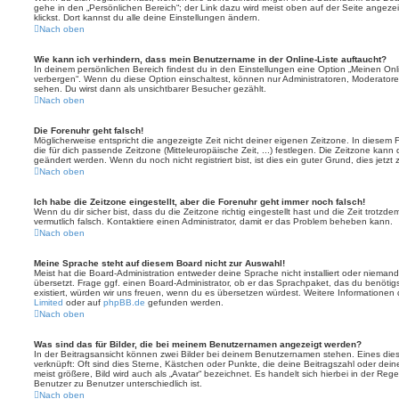
gehe in den „Persönlichen Bereich“; der Link dazu wird meist oben auf der Seite ange
klickst. Dort kannst du alle deine Einstellungen ändern.
Nach oben
Wie kann ich verhindern, dass mein Benutzername in der Online-Liste auftaucht?
In deinem persönlichen Bereich findest du in den Einstellungen eine Option „Meinen On
verbergen“. Wenn du diese Option einschaltest, können nur Administratoren, Moderatore
sehen. Du wirst dann als unsichtbarer Besucher gezählt.
Nach oben
Die Forenuhr geht falsch!
Möglicherweise entspricht die angezeigte Zeit nicht deiner eigenen Zeitzone. In diesem Fa
die für dich passende Zeitzone (Mitteleuropäische Zeit, ...) festlegen. Die Zeitzone kann
geändert werden. Wenn du noch nicht registriert bist, ist dies ein guter Grund, dies jetzt 
Nach oben
Ich habe die Zeitzone eingestellt, aber die Forenuhr geht immer noch falsch!
Wenn du dir sicher bist, dass du die Zeitzone richtig eingestellt hast und die Zeit trotzde
vermutlich falsch. Kontaktiere einen Administrator, damit er das Problem beheben kann.
Nach oben
Meine Sprache steht auf diesem Board nicht zur Auswahl!
Meist hat die Board-Administration entweder deine Sprache nicht installiert oder nieman
übersetzt. Frage ggf. einen Board-Administrator, ob er das Sprachpaket, das du benötigst,
existiert, würden wir uns freuen, wenn du es übersetzen würdest. Weitere Informatione
Limited
oder auf
phpBB.de
gefunden werden.
Nach oben
Was sind das für Bilder, die bei meinem Benutzernamen angezeigt werden?
In der Beitragsansicht können zwei Bilder bei deinem Benutzernamen stehen. Eines diese
verknüpft: Oft sind dies Sterne, Kästchen oder Punkte, die deine Beitragszahl oder de
meist größere, Bild wird auch als „Avatar“ bezeichnet. Es handelt sich hierbei in der Reg
Benutzer zu Benutzer unterschiedlich ist.
Nach oben