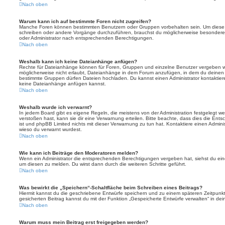
Nach oben
Warum kann ich auf bestimmte Foren nicht zugreifen?
Manche Foren können bestimmten Benutzern oder Gruppen vorbehalten sein. Um diese e
schreiben oder andere Vorgänge durchzuführen, brauchst du möglicherweise besondere
oder Administrator nach entsprechenden Berechtigungen.
Nach oben
Weshalb kann ich keine Dateianhänge anfügen?
Rechte für Dateianhänge können für Foren, Gruppen und einzelne Benutzer vergeben we
möglicherweise nicht erlaubt, Dateianhänge in dem Forum anzufügen, in dem du deinen 
bestimmte Gruppen dürfen Dateien hochladen. Du kannst einen Administrator kontaktieren, 
keine Dateianhänge anfügen kannst.
Nach oben
Weshalb wurde ich verwarnt?
In jedem Board gibt es eigene Regeln, die meistens von der Administration festgelegt 
verstoßen hast, kann sie dir eine Verwarnung erteilen. Bitte beachte, dass dies die Ent
ist und phpBB Limited nichts mit dieser Verwarnung zu tun hat. Kontaktiere einen Administr
wieso du verwarnt wurdest.
Nach oben
Wie kann ich Beiträge den Moderatoren melden?
Wenn ein Administrator die entsprechenden Berechtigungen vergeben hat, siehst du eine
um diesen zu melden. Du wirst dann durch die weiteren Schritte geführt.
Nach oben
Was bewirkt die „Speichern“-Schaltfläche beim Schreiben eines Beitrags?
Hiermit kannst du die geschriebene Entwürfe speichern und zu einem späteren Zeitpunk
gesicherten Beitrag kannst du mit der Funktion „Gespeicherte Entwürfe verwalten“ in de
Nach oben
Warum muss mein Beitrag erst freigegeben werden?