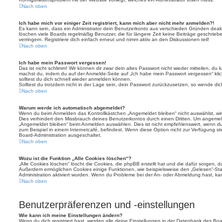
Nach oben
Ich habe mich vor einiger Zeit registriert, kann mich aber nicht mehr anmelden?!
Es kann sein, dass ein Administrator dein Benutzerkonto aus verschieden Gründen deakt
löschen viele Boards regelmäßig Benutzer, die für längere Zeit keine Beiträge geschri
verringern. Registriere dich einfach erneut und nimm aktiv an den Diskussionen teil!
Nach oben
Ich habe mein Passwort vergessen!
Das ist nicht schlimm! Wir können dir zwar dein altes Passwort nicht wieder mitteilen, du
machst du, indem du auf der Anmelde-Seite auf „Ich habe mein Passwort vergessen“ kli
solltest du dich schnell wieder anmelden können.
Solltest du trotzdem nicht in der Lage sein, dein Passwort zurückzusetzen, so wende dic
Nach oben
Warum werde ich automatisch abgemeldet?
Wenn du beim Anmelden das Kontrollkästchen „Angemeldet bleiben“ nicht auswählst, wirs
Dies verhindert den Missbrauch deines Benutzerkontos durch einen Dritten. Um angemel
„Angemeldet bleiben“ beim Anmelden auswählen. Dies ist nicht empfehlenswert, wenn du
zum Beispiel in einem Internetcafé, befindest. Wenn diese Option nicht zur Verfügung st
Board-Administration ausgeschaltet.
Nach oben
Wozu ist die Funktion „Alle Cookies löschen“?
„Alle Cookies löschen“ löscht die Cookies, die phpBB erstellt hat und die dafür sorgen, 
Außerdem ermöglichen Cookies einige Funktionen, wie beispielsweise den „Gelesen“-Stat
Administration aktiviert wurden. Wenn du Probleme bei der An- oder Abmeldung hast, ka
Nach oben
Benutzerpräferenzen und -einstellungen
Wie kann ich meine Einstellungen ändern?
Wenn du dich registriert hast, werden alle deine Einstellungen in der Datenbank des Bo