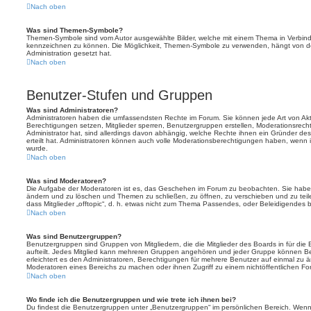
Nach oben
Was sind Themen-Symbole?
Themen-Symbole sind vom Autor ausgewählte Bilder, welche mit einem Thema in Verbin
kennzeichnen zu können. Die Möglichkeit, Themen-Symbole zu verwenden, hängt von de
Administration gesetzt hat.
Nach oben
Benutzer-Stufen und Gruppen
Was sind Administratoren?
Administratoren haben die umfassendsten Rechte im Forum. Sie können jede Art von Akt
Berechtigungen setzen, Mitglieder sperren, Benutzergruppen erstellen, Moderationsrech
Administrator hat, sind allerdings davon abhängig, welche Rechte ihnen ein Gründer des
erteilt hat. Administratoren können auch volle Moderationsberechtigungen haben, wenn 
wurde.
Nach oben
Was sind Moderatoren?
Die Aufgabe der Moderatoren ist es, das Geschehen im Forum zu beobachten. Sie haben
ändern und zu löschen und Themen zu schließen, zu öffnen, zu verschieben und zu teil
dass Mitglieder „offtopic“, d. h. etwas nicht zum Thema Passendes, oder Beleidigendes 
Nach oben
Was sind Benutzergruppen?
Benutzergruppen sind Gruppen von Mitgliedern, die die Mitglieder des Boards in für die 
aufteilt. Jedes Mitglied kann mehreren Gruppen angehören und jeder Gruppe können Be
erleichtert es den Administratoren, Berechtigungen für mehrere Benutzer auf einmal zu 
Moderatoren eines Bereichs zu machen oder ihnen Zugriff zu einem nichtöffentlichen F
Nach oben
Wo finde ich die Benutzergruppen und wie trete ich ihnen bei?
Du findest die Benutzergruppen unter „Benutzergruppen“ im persönlichen Bereich. Wenn 