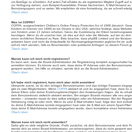
um Beiträge zu schreiben. Auf jeden Fall erhältst du als registriertes Mitglied Zugriff auf
zur Verfügung stehen: zum Beispiel Avatarbilder, Private Nachrichten, E-Mail-Versand an an
Benutzergruppen und so weiter. Wir empfehlen dir eine Anmeldung, da sie schnell erledigt i
Nach oben
Was ist COPPA?
COPPA, ausgeschrieben Children’s Online Privacy Protection Act of 1998 (deutsch: Ges
Kindern im Internet von 1998) ist ein Gesetz in den USA, welches festlegt, dass Website
von Kindern unter 13 Jahren erheben, hierzu die Zustimmung der Eltern beziehungswei
benötigen. Wenn du dir unsicher bist, ob dies auf dich oder die Website, auf der du dich zu
einen rechtlichen Beistand zu Rate. Bitte beachte, dass phpBB Limited und der Besitze
anbieten kann und nicht die Anlaufstelle für Rechtsangelegenheiten jeglicher Art ist; au
soll ich mich wenden, falls es Beschwerden oder juristische Anfragen zu diesem Forum g
Nach oben
Warum kann ich mich nicht registrieren?
Es kann sein, dass die Board-Administration die Registrierung komplett ausgeschaltet h
anmelden können. Es könnte auch sein, dass deine IP-Adresse oder der Benutzername, m
gesperrt wurden. Um Hilfe zu erhalten, wende dich an die Board-Administration.
Nach oben
Ich habe mich registriert, kann mich aber nicht anmelden!
Überprüfe zuerst, ob du den richtigen Benutzernamen und das richtige Passwort einge
gibt es zwei Möglichkeiten. Wenn
COPPA
aktiviert ist und du angegeben hast, dass du un
deiner Eltern oder deiner Erziehungsberechtigten den Anweisungen folgen, die du erhalte
dein Benutzerkonto vielleicht aktiviert werden. Bei einigen Boards müssen alle neu angem
werden – entweder musst du dies selbst erledigen oder ein Administrator. Bei der Registri
Aktivierung nötig ist oder nicht. Wenn du eine E-Mail erhalten hast, folge den dort ent
du deine E-Mail-Adresse korrekt eingegeben hast oder die E-Mail von einem Spam-Filter b
dass deine E-Mail-Adresse korrekt eingegeben wurde, dann kontaktiere einen Administrat
Nach oben
Warum kann ich mich nicht anmelden?
Dafür gibt es viele mögliche Gründe. Prüfe zunächst, ob dein Benutzername und dein Pass
wende dich an einen Board-Administrator, um sicherzugehen, dass du nicht gesperrt wurde
Konfigurationsproblem mit der Website vorliegt, welches ein Administrator lösen muss.