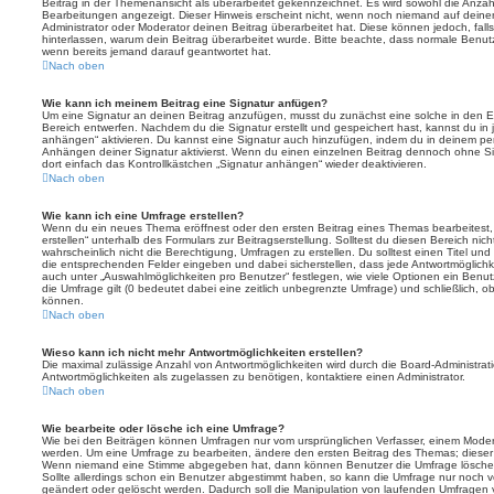
Beitrag in der Themenansicht als überarbeitet gekennzeichnet. Es wird sowohl die Anzahl
Bearbeitungen angezeigt. Dieser Hinweis erscheint nicht, wenn noch niemand auf deine
Administrator oder Moderator deinen Beitrag überarbeitet hat. Diese können jedoch, falls 
hinterlassen, warum dein Beitrag überarbeitet wurde. Bitte beachte, dass normale Benut
wenn bereits jemand darauf geantwortet hat.
Nach oben
Wie kann ich meinem Beitrag eine Signatur anfügen?
Um eine Signatur an deinen Beitrag anzufügen, musst du zunächst eine solche in den E
Bereich entwerfen. Nachdem du die Signatur erstellt und gespeichert hast, kannst du in
anhängen“ aktivieren. Du kannst eine Signatur auch hinzufügen, indem du in deinem p
Anhängen deiner Signatur aktivierst. Wenn du einen einzelnen Beitrag dennoch ohne Si
dort einfach das Kontrollkästchen „Signatur anhängen“ wieder deaktivieren.
Nach oben
Wie kann ich eine Umfrage erstellen?
Wenn du ein neues Thema eröffnest oder den ersten Beitrag eines Themas bearbeitest, 
erstellen“ unterhalb des Formulars zur Beitragserstellung. Solltest du diesen Bereich ni
wahrscheinlich nicht die Berechtigung, Umfragen zu erstellen. Du solltest einen Titel un
die entsprechenden Felder eingeben und dabei sicherstellen, dass jede Antwortmöglichkei
auch unter „Auswahlmöglichkeiten pro Benutzer“ festlegen, wie viele Optionen ein Benutz
die Umfrage gilt (0 bedeutet dabei eine zeitlich unbegrenzte Umfrage) und schließlich, 
können.
Nach oben
Wieso kann ich nicht mehr Antwortmöglichkeiten erstellen?
Die maximal zulässige Anzahl von Antwortmöglichkeiten wird durch die Board-Administrat
Antwortmöglichkeiten als zugelassen zu benötigen, kontaktiere einen Administrator.
Nach oben
Wie bearbeite oder lösche ich eine Umfrage?
Wie bei den Beiträgen können Umfragen nur vom ursprünglichen Verfasser, einem Modera
werden. Um eine Umfrage zu bearbeiten, ändere den ersten Beitrag des Themas; dieser i
Wenn niemand eine Stimme abgegeben hat, dann können Benutzer die Umfrage löschen
Sollte allerdings schon ein Benutzer abgestimmt haben, so kann die Umfrage nur noch 
geändert oder gelöscht werden. Dadurch soll die Manipulation von laufenden Umfragen 