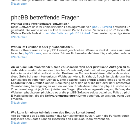
Nach oben
phpBB betreffende Fragen
Wer hat diese Forensoftware entwickelt?
Diese Software (in ihrer unmodifizierten Fassung) wurde von
phpBB Limited
entwickelt und
geschützt. Sie wurde unter der GNU General Public License, Version 2 (GPL-2.0) veröffen
Weitere Details findest du
auf der Seite von phpBB Limited
. Eine deutschsprachige Anlauf
Nach oben
Warum ist Funktion x oder y nicht enthalten?
Diese Software wurde von phpBB Limited geschrieben. Wenn du denkst, dass eine Funkt
besuche
phpBB Ideas
, wo du deine Stimme für bestehende Vorschläge abgeben oder n
Nach oben
An wen soll ich mich wenden, falls es Beschwerden oder juristische Anfragen zu d
Jeder Administrator, der auf der „Das Team“-Seite aufgeführt ist, ist ein geeigneter Kon
keine Antwort erhältst, solltest du den Besitzer der Domain kontaktieren (führe dazu ein
diese Seite bei einem kostenlosen Webhoster wie z. B. Yahoo!, free.fr, funpic.de usw. l
Kontakt des betreffenden Dienstes. Bitte beachte, dass phpBB Limited (phpBB.com) u
absolut keinen Einfluss
auf die Benutzung oder den oder die Benutzer der Forensoftwa
Verantwortung herangezogen werden können. Kontaktiere daher nie phpBB Limited oder
Zusammenhang mit jeglichen juristischen Fragen (Unterlassungserklärungen, Haftungsfr
Websiten phpbb.com, phpbb.de oder die phpBB-Software selbst beziehen. Falls du php
E-Mails schreibst, die die
Softwarenutzung durch Dritte
betreffen, so wirst du, wenn üb
erhalten.
Nach oben
Wie kann ich einen Administrator des Boards kontaktieren?
Alle Benutzer des Boards können das Kontaktformular nutzen, wenn die Funktion durch di
Mitglieder des Boards können zusätzlich den Link „Das Team“ verwenden.
Nach oben