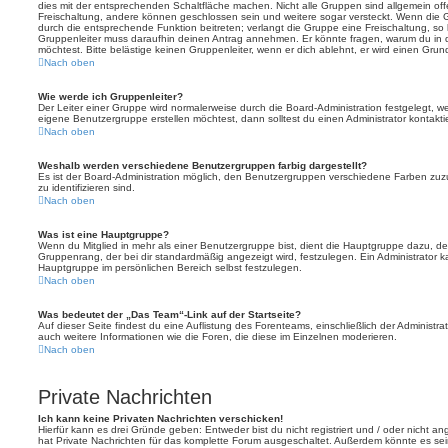
dies mit der entsprechenden Schaltfläche machen. Nicht alle Gruppen sind allgemein offe
Freischaltung, andere können geschlossen sein und weitere sogar versteckt. Wenn die Gr
durch die entsprechende Funktion beitreten; verlangt die Gruppe eine Freischaltung, so 
Gruppenleiter muss daraufhin deinen Antrag annehmen. Er könnte fragen, warum du i
möchtest. Bitte belästige keinen Gruppenleiter, wenn er dich ablehnt, er wird einen Gru
Nach oben
Wie werde ich Gruppenleiter?
Der Leiter einer Gruppe wird normalerweise durch die Board-Administration festgelegt, w
eigene Benutzergruppe erstellen möchtest, dann solltest du einen Administrator kontakti
Nach oben
Weshalb werden verschiedene Benutzergruppen farbig dargestellt?
Es ist der Board-Administration möglich, den Benutzergruppen verschiedene Farben zuzut
zu identifizieren sind.
Nach oben
Was ist eine Hauptgruppe?
Wenn du Mitglied in mehr als einer Benutzergruppe bist, dient die Hauptgruppe dazu, 
Gruppenrang, der bei dir standardmäßig angezeigt wird, festzulegen. Ein Administrator 
Hauptgruppe im persönlichen Bereich selbst festzulegen.
Nach oben
Was bedeutet der „Das Team“-Link auf der Startseite?
Auf dieser Seite findest du eine Auflistung des Forenteams, einschließlich der Administra
auch weitere Informationen wie die Foren, die diese im Einzelnen moderieren.
Nach oben
Private Nachrichten
Ich kann keine Privaten Nachrichten verschicken!
Hierfür kann es drei Gründe geben: Entweder bist du nicht registriert und / oder nicht a
hat Private Nachrichten für das komplette Forum ausgeschaltet. Außerdem könnte es sein