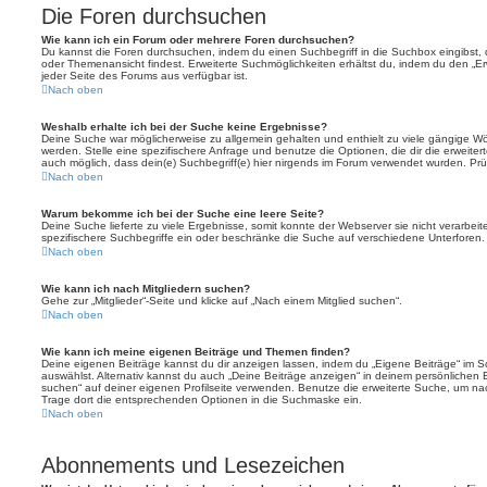
Die Foren durchsuchen
Wie kann ich ein Forum oder mehrere Foren durchsuchen?
Du kannst die Foren durchsuchen, indem du einen Suchbegriff in die Suchbox eingibst, d
oder Themenansicht findest. Erweiterte Suchmöglichkeiten erhältst du, indem du den „Erw
jeder Seite des Forums aus verfügbar ist.
Nach oben
Weshalb erhalte ich bei der Suche keine Ergebnisse?
Deine Suche war möglicherweise zu allgemein gehalten und enthielt zu viele gängige Wör
werden. Stelle eine spezifischere Anfrage und benutze die Optionen, die dir die erweiter
auch möglich, dass dein(e) Suchbegriff(e) hier nirgends im Forum verwendet wurden. Prüf
Nach oben
Warum bekomme ich bei der Suche eine leere Seite?
Deine Suche lieferte zu viele Ergebnisse, somit konnte der Webserver sie nicht verarbei
spezifischere Suchbegriffe ein oder beschränke die Suche auf verschiedene Unterforen.
Nach oben
Wie kann ich nach Mitgliedern suchen?
Gehe zur „Mitglieder“-Seite und klicke auf „Nach einem Mitglied suchen“.
Nach oben
Wie kann ich meine eigenen Beiträge und Themen finden?
Deine eigenen Beiträge kannst du dir anzeigen lassen, indem du „Eigene Beiträge“ im Sc
auswählst. Alternativ kannst du auch „Deine Beiträge anzeigen“ in deinem persönlichen 
suchen“ auf deiner eigenen Profilseite verwenden. Benutze die erweiterte Suche, um na
Trage dort die entsprechenden Optionen in die Suchmaske ein.
Nach oben
Abonnements und Lesezeichen