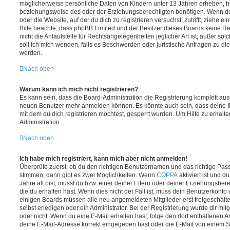
möglicherweise persönliche Daten von Kindern unter 13 Jahren erheben, h
beziehungsweise des oder der Erziehungsberechtigten benötigen. Wenn du di
oder die Website, auf der du dich zu registrieren versuchst, zutrifft, ziehe e
Bitte beachte, dass phpBB Limited und der Besitzer dieses Boards keine 
nicht die Anlaufstelle für Rechtsangelegenheiten jeglicher Art ist; außer so
soll ich mich wenden, falls es Beschwerden oder juristische Anfragen zu d
werden.
Nach oben
Warum kann ich mich nicht registrieren?
Es kann sein, dass die Board-Administration die Registrierung komplett ausg
neuen Benutzer mehr anmelden können. Es könnte auch sein, dass deine 
mit dem du dich registrieren möchtest, gesperrt wurden. Um Hilfe zu erhalt
Administration.
Nach oben
Ich habe mich registriert, kann mich aber nicht anmelden!
Überprüfe zuerst, ob du den richtigen Benutzernamen und das richtige Pa
stimmen, dann gibt es zwei Möglichkeiten. Wenn
COPPA
aktiviert ist und 
Jahre alt bist, musst du bzw. einer deiner Eltern oder deiner Erziehungsbe
die du erhalten hast. Wenn dies nicht der Fall ist, muss dein Benutzerkonto v
einigen Boards müssen alle neu angemeldeten Mitglieder erst freigeschalt
selbst erledigen oder ein Administrator. Bei der Registrierung wurde dir mitget
oder nicht. Wenn du eine E-Mail erhalten hast, folge den dort enthaltenen
deine E-Mail-Adresse korrekt eingegeben hast oder die E-Mail von einem S