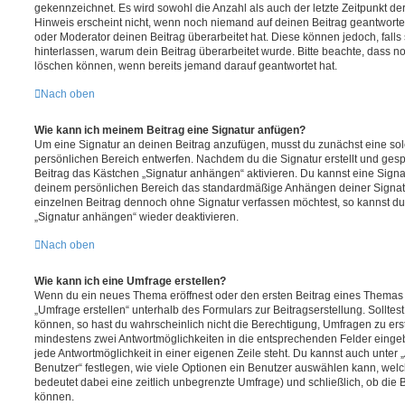
gekennzeichnet. Es wird sowohl die Anzahl als auch der letzte Zeitpunkt d
Hinweis erscheint nicht, wenn noch niemand auf deinen Beitrag geantwortet
oder Moderator deinen Beitrag überarbeitet hat. Diese können jedoch, falls s
hinterlassen, warum dein Beitrag überarbeitet wurde. Bitte beachte, dass n
löschen können, wenn bereits jemand darauf geantwortet hat.
Nach oben
Wie kann ich meinem Beitrag eine Signatur anfügen?
Um eine Signatur an deinen Beitrag anzufügen, musst du zunächst eine sol
persönlichen Bereich entwerfen. Nachdem du die Signatur erstellt und gesp
Beitrag das Kästchen „Signatur anhängen“ aktivieren. Du kannst eine Signa
deinem persönlichen Bereich das standardmäßige Anhängen deiner Signatu
einzelnen Beitrag dennoch ohne Signatur verfassen möchtest, so kannst du 
„Signatur anhängen“ wieder deaktivieren.
Nach oben
Wie kann ich eine Umfrage erstellen?
Wenn du ein neues Thema eröffnest oder den ersten Beitrag eines Themas be
„Umfrage erstellen“ unterhalb des Formulars zur Beitragserstellung. Solltes
können, so hast du wahrscheinlich nicht die Berechtigung, Umfragen zu erste
mindestens zwei Antwortmöglichkeiten in die entsprechenden Felder eingeb
jede Antwortmöglichkeit in einer eigenen Zeile steht. Du kannst auch unter
Benutzer“ festlegen, wie viele Optionen ein Benutzer auswählen kann, welche
bedeutet dabei eine zeitlich unbegrenzte Umfrage) und schließlich, ob die
können.