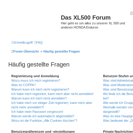
Das XL500 Forum
Hier geht es um alles zu unserer XL 500 und
anderen HONDA Enduros
Schnellzugriff
FAQ
Foren-Übersicht
Häufig gestellte Fragen
Häufig gestellte Fragen
Registrierung und Anmeldung
Benutzer-Stufen u
Wozu muss ich mich registrieren?
Was sind Administra
Was ist COPPA?
Was sind Moderator
Warum kann ich mich nicht registrieren?
Was sind Benutzerg
Ich habe mich registriert, kann mich aber nicht anmelden!
Wo finde ich die Ben
Warum kann ich mich nicht anmelden?
bei?
Ich habe mich vor einiger Zeit registriert, kann mich aber
Wie werde ich Grupp
nicht mehr anmelden?!
Weshalb werden ver
Ich habe mein Passwort vergessen!
dargestellt?
Warum werde ich automatisch abgemeldet?
Was ist eine Hauptg
Wozu ist die Funktion „Alle Cookies löschen“?
Was bedeutet der „Da
Benutzerpräferenzen und -einstellungen
Private Nachrichte