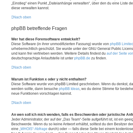
„Einstieg“ einen Punkt „Dateianhänge verwalten“, über den du eine Liste d
diese verwalten kannst.
Nach oben
phpBB betreffende Fragen
Wer hat diese Forensoftware entwickelt?
Diese Software (in ihrer unmodifizierten Fassung) wurde von
phpBB Limite
urheberrechtlich geschützt. Sie wurde unter der GNU General Public License
und kann frei vertrieben werden. Weitere Details findest du
auf der Seite v
deutschsprachige Anlaufstelle ist unter
phpBB.de
zu finden.
Nach oben
Warum ist Funktion x oder y nicht enthalten?
Diese Software wurde von phpBB Limited geschrieben. Wenn du denkst, das
werden sollte, dann besuche
phpBB Ideas
, wo du deine Stimme für beste
neue Funktionen vorschlagen kannst.
Nach oben
An wen soll ich mich wenden, falls es Beschwerden oder juristische An
Jeder Administrator, der auf der „Das Team“-Seite aufgeführt ist, ist ein geei
Beschwerde. Wenn du so keine Antwort erhältst, solltest du den Besitzer de
eine
„WHOIS“-Abfrage
durch) oder — falls diese Seite bei einem kostenlos