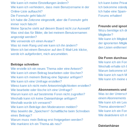
Wie kann ich meine Einstellungen ändern?
Ich kann keine Priva
Wie kann ich verhindern, dass mein Benutzername in der
Ich bekomme ständig
Online-Liste auftaucht?
Ich habe eine Spam-E
Die Forenuhr geht falsch!
Forums erhalten!
Ich habe die Zeitzone eingestellt, aber die Forenuhr geht
immer noch falsch!
Freunde und ignori
Meine Sprache steht auf diesem Board nicht zur Auswahl!
Wozu benötige ich di
Was sind das für Bilder, die bei meinem Benutzernamen
Mitglieder?
angezeigt werden?
Wie kann ich Mitglied
Wie verwende ich einen Avatar?
der ignorierten Mitg
Was ist mein Rang und wie kann ich ihn ändern?
den Listen entfernen
Wenn ich bei einem Benutzer auf den E-Mail-Link klicke,
werde ich aufgefordert, mich anzumelden.
Die Foren durchsu
Wie kann ich ein Fo
Beiträge schreiben
Weshalb erhalte ich 
Wie erstelle ich ein neues Thema oder eine Antwort?
Warum bekomme ich b
Wie kann ich einen Beitrag bearbeiten oder löschen?
Wie kann ich nach M
Wie kann ich meinem Beitrag eine Signatur anfügen?
Wie kann ich meine 
Wie kann ich eine Umfrage erstellen?
Wieso kann ich nicht mehr Antwortmöglichkeiten erstellen?
Abonnements und 
Wie bearbeite oder lösche ich eine Umfrage?
Was ist der Untersc
Warum kann ich auf bestimmte Foren nicht zugreifen?
einem Abonnements 
Weshalb kann ich keine Dateianhänge anfügen?
Wie kann ich ein Les
Weshalb wurde ich verwarnt?
Thema abonnieren?
Wie kann ich Beiträge den Moderatoren melden?
Wie kann ich ein Fo
Was bewirkt die „Speichern“-Schaltfläche beim Schreiben
Wie deaktiviere ich
eines Beitrags?
Warum muss mein Beitrag erst freigegeben werden?
Wie markiere ich ein Thema als neu?
Dateianhänge