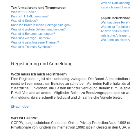
Welche Dateianhänge
Kann ich eine Übersi
Textformatierung und Thementypen
Was ist BBCode?
Kann ich HTML benutzen?
phpBB betreffende
Was sind Smileys?
Wer hat diese Foren
Kann ich Bilder in meine Beiträge einfügen?
Warum ist Funktion x
Was sind globale Bekanntmachungen?
An wen soll ich mic
Was sind Bekanntmachungen?
juristische Anfragen
Was sind wichtige Themen?
Wie kann ich einen A
Was sind geschlossene Themen?
Was sind Themen-Symbole?
Registrierung und Anmeldung
Wozu muss ich mich registrieren?
Eine Registrierung ist nicht unbedingt zwingend. Die Board-Administration
registriert sein musst, um Beiträge zu schreiben. Auf jeden Fall erhältst du als
zusätzliche Funktionen, die Gästen nicht zur Verfügung stehen: zum Beispiel
E-Mail-Versand an andere Mitglieder, Beitritt zu Benutzergruppen und so wei
Anmeldung, da sie schnell erledigt ist und dir zahlreiche Vorteile bietet.
Nach oben
Was ist COPPA?
COPPA, ausgeschrieben Children’s Online Privacy Protection Act of 1998 (
Privatsphäre von Kindern im Internet von 1998) ist ein Gesetz in den USA, w