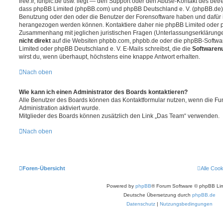
free.fr, funpic.de usw. liegt — den Support oder den Abuse-Kontakt des betr
dass phpBB Limited (phpBB.com) und phpBB Deutschland e. V. (phpBB.de
Benutzung oder den oder die Benutzer der Forensoftware haben und dafür 
herangezogen werden können. Kontaktiere daher nie phpBB Limited oder p
Zusammenhang mit jeglichen juristischen Fragen (Unterlassungserklärunge
nicht direkt
auf die Websiten phpbb.com, phpbb.de oder die phpBB-Softwar
Limited oder phpBB Deutschland e. V. E-Mails schreibst, die die
Softwarenu
wirst du, wenn überhaupt, höchstens eine knappe Antwort erhalten.
Nach oben
Wie kann ich einen Administrator des Boards kontaktieren?
Alle Benutzer des Boards können das Kontaktformular nutzen, wenn die Fun
Administration aktiviert wurde.
Mitglieder des Boards können zusätzlich den Link „Das Team“ verwenden.
Nach oben
Foren-Übersicht
Alle Coo
Powered by
phpBB
® Forum Software © phpBB Lim
Deutsche Übersetzung durch
phpBB.de
Datenschutz
|
Nutzungsbedingungen