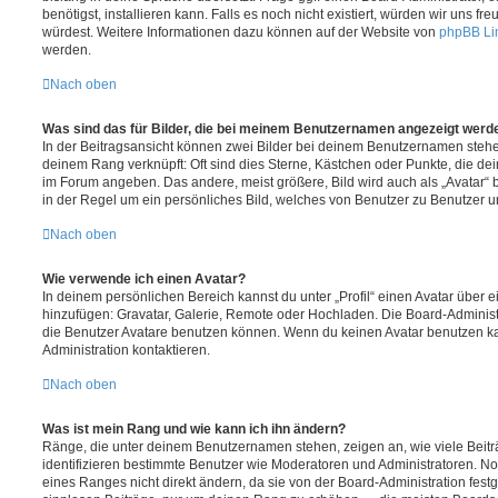
benötigst, installieren kann. Falls es noch nicht existiert, würden wir uns f
würdest. Weitere Informationen dazu können auf der Website von
phpBB Li
werden.
Nach oben
Was sind das für Bilder, die bei meinem Benutzernamen angezeigt werd
In der Beitragsansicht können zwei Bilder bei deinem Benutzernamen stehen.
deinem Rang verknüpft: Oft sind dies Sterne, Kästchen oder Punkte, die de
im Forum angeben. Das andere, meist größere, Bild wird auch als „Avatar“ b
in der Regel um ein persönliches Bild, welches von Benutzer zu Benutzer unt
Nach oben
Wie verwende ich einen Avatar?
In deinem persönlichen Bereich kannst du unter „Profil“ einen Avatar über 
hinzufügen: Gravatar, Galerie, Remote oder Hochladen. Die Board-Adminis
die Benutzer Avatare benutzen können. Wenn du keinen Avatar benutzen kan
Administration kontaktieren.
Nach oben
Was ist mein Rang und wie kann ich ihn ändern?
Ränge, die unter deinem Benutzernamen stehen, zeigen an, wie viele Beiträg
identifizieren bestimmte Benutzer wie Moderatoren und Administratoren. N
eines Ranges nicht direkt ändern, da sie von der Board-Administration festg