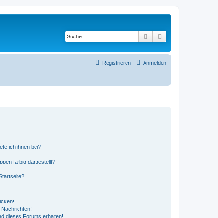
Suche
Erweiterte Suche
Registrieren
Anmelden
ete ich ihnen bei?
en farbig dargestellt?
tartseite?
icken!
 Nachrichten!
ed dieses Forums erhalten!