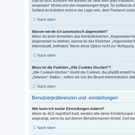
Das ist nicht schlimm! Wir können dir zwar dein altes Passwort
vergessen“ klickst und den Anweisungen folgst. So solltest du
Solltest du trotzdem nicht in der Lage sein, dein Passwort zur
Nach oben
Warum werde ich automatisch abgemeldet?
Wenn du beim Anmelden das Kontrollkästchen „Angemeldet bleib
angemeldet zu bleiben, kannst du das Kästchen „Angemeldet b
Internetcafé, befindest. Wenn diese Option nicht zur Verfügung
Nach oben
Wozu ist die Funktion „Alle Cookies löschen“?
„Alle Cookies löschen“ löscht die Cookies, die phpBB erstellt
„Gelesen“-Status – sofern sie von der Board-Administration ak
Nach oben
Benutzerpräferenzen und -einstellungen
Wie kann ich meine Einstellungen ändern?
Wenn du dich registriert hast, werden alle deine Einstellunge
angezeigt, wenn du auf deinen Benutzernamen klickst. Dort kan
Nach oben