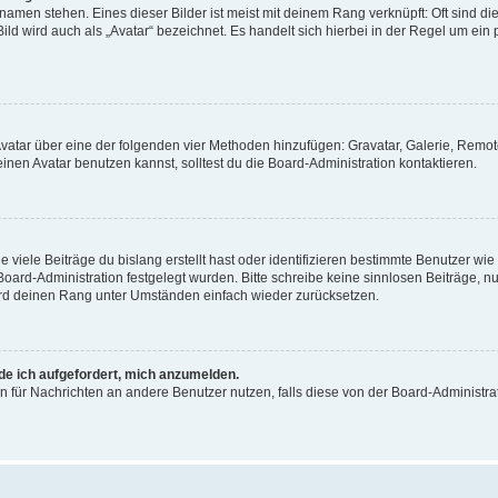
amen stehen. Eines dieser Bilder ist meist mit deinem Rang verknüpft: Oft sind di
ld wird auch als „Avatar“ bezeichnet. Es handelt sich hierbei in der Regel um ein
 Avatar über eine der folgenden vier Methoden hinzufügen: Gravatar, Galerie, Rem
en Avatar benutzen kannst, solltest du die Board-Administration kontaktieren.
viele Beiträge du bislang erstellt hast oder identifizieren bestimmte Benutzer w
 Board-Administration festgelegt wurden. Bitte schreibe keine sinnlosen Beiträge
wird deinen Rang unter Umständen einfach wieder zurücksetzen.
rde ich aufgefordert, mich anzumelden.
ion für Nachrichten an andere Benutzer nutzen, falls diese von der Board-Administ