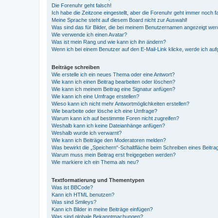
Die Forenuhr geht falsch!
Ich habe die Zeitzone eingestellt, aber die Forenuhr geht immer noch f
Meine Sprache steht auf diesem Board nicht zur Auswahl!
Was sind das für Bilder, die bei meinem Benutzernamen angezeigt we
Wie verwende ich einen Avatar?
Was ist mein Rang und wie kann ich ihn ändern?
Wenn ich bei einem Benutzer auf den E-Mail-Link klicke, werde ich au
Beiträge schreiben
Wie erstelle ich ein neues Thema oder eine Antwort?
Wie kann ich einen Beitrag bearbeiten oder löschen?
Wie kann ich meinem Beitrag eine Signatur anfügen?
Wie kann ich eine Umfrage erstellen?
Wieso kann ich nicht mehr Antwortmöglichkeiten erstellen?
Wie bearbeite oder lösche ich eine Umfrage?
Warum kann ich auf bestimmte Foren nicht zugreifen?
Weshalb kann ich keine Dateianhänge anfügen?
Weshalb wurde ich verwarnt?
Wie kann ich Beiträge den Moderatoren melden?
Was bewirkt die „Speichern“-Schaltfläche beim Schreiben eines Beitra
Warum muss mein Beitrag erst freigegeben werden?
Wie markiere ich ein Thema als neu?
Textformatierung und Thementypen
Was ist BBCode?
Kann ich HTML benutzen?
Was sind Smileys?
Kann ich Bilder in meine Beiträge einfügen?
Was sind globale Bekanntmachungen?