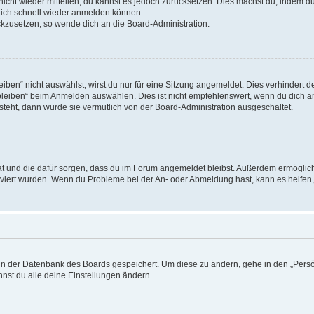
 nicht wieder mitteilen, du kannst es jedoch zurücksetzen. Dies machst du, indem 
 dich schnell wieder anmelden können.
ückzusetzen, so wende dich an die Board-Administration.
en“ nicht auswählst, wirst du nur für eine Sitzung angemeldet. Dies verhindert 
leiben“ beim Anmelden auswählen. Dies ist nicht empfehlenswert, wenn du dich an
 steht, dann wurde sie vermutlich von der Board-Administration ausgeschaltet.
 hat und die dafür sorgen, dass du im Forum angemeldet bleibst. Außerdem ermögli
tiviert wurden. Wenn du Probleme bei der An- oder Abmeldung hast, kann es helfen
n in der Datenbank des Boards gespeichert. Um diese zu ändern, gehe in den „Persö
nst du alle deine Einstellungen ändern.