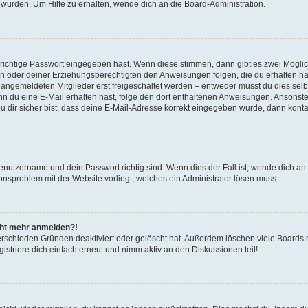
 wurden. Um Hilfe zu erhalten, wende dich an die Board-Administration.
 richtige Passwort eingegeben hast. Wenn diese stimmen, dann gibt es zwei Mögl
tern oder deiner Erziehungsberechtigten den Anweisungen folgen, die du erhalten ha
u angemeldeten Mitglieder erst freigeschaltet werden – entweder musst du dies selbs
. Wenn du eine E-Mail erhalten hast, folge den dort enthaltenen Anweisungen. Ansons
 dir sicher bist, dass deine E-Mail-Adresse korrekt eingegeben wurde, dann kontak
Benutzername und dein Passwort richtig sind. Wenn dies der Fall ist, wende dich a
ionsproblem mit der Website vorliegt, welches ein Administrator lösen muss.
icht mehr anmelden?!
erschieden Gründen deaktiviert oder gelöscht hat. Außerdem löschen viele Boards r
triere dich einfach erneut und nimm aktiv an den Diskussionen teil!