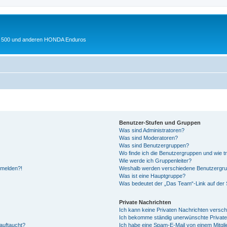
 XL 500 und anderen HONDA Enduros
Benutzer-Stufen und Gruppen
Was sind Administratoren?
Was sind Moderatoren?
Was sind Benutzergruppen?
Wo finde ich die Benutzergruppen und wie tr
Wie werde ich Gruppenleiter?
anmelden?!
Weshalb werden verschiedene Benutzergrupp
Was ist eine Hauptgruppe?
Was bedeutet der „Das Team“-Link auf der S
Private Nachrichten
Ich kann keine Privaten Nachrichten versch
Ich bekomme ständig unerwünschte Private
auftaucht?
Ich habe eine Spam-E-Mail von einem Mitgli