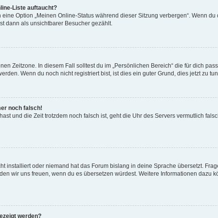
ine-Liste auftaucht?
n eine Option „Meinen Online-Status während dieser Sitzung verbergen“. Wenn du d
st dann als unsichtbarer Besucher gezählt.
en Zeitzone. In diesem Fall solltest du im „Persönlichen Bereich“ die für dich passe
den. Wenn du noch nicht registriert bist, ist dies ein guter Grund, dies jetzt zu tun
mer noch falsch!
t hast und die Zeit trotzdem noch falsch ist, geht die Uhr des Servers vermutlich fal
t installiert oder niemand hat das Forum bislang in deine Sprache übersetzt. Frag
, würden wir uns freuen, wenn du es übersetzen würdest. Weitere Informationen dazu
gezeigt werden?