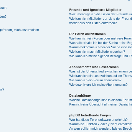
alsch!
Freunde und ignorierte Mitglieder
Wozu benötige ich die Listen der Freunde un
rden?
Wie kann ich Mitglieder zur Liste der Freund
wieder aus den Listen entfernen?
fgefordert, mich anzumelden.
Die Foren durchsuchen
Wie kann ich ein Forum oder mehrere For
Weshalb erhalte ich bei der Suche keine Er
Warum bekomme ich bei der Suche eine lee
Wie kann ich nach Mitgliedern suchen?
Wie kann ich meine eigenen Beiträge und T
Abonnements und Lesezeichen
Was ist der Unterschied zwischen einem L
Wie kann ich ein Lesezeichen auf ein Them
Wie kann ich ein Forum abonnieren?
Wie deaktiviere ich meine Abonnements?
gs?
Dateianhänge
Welche Dateianhänge sind in diesem Forum
Kann ich eine Übersicht all meiner Dateian
phpBB betreffende Fragen
Wer hat diese Forensoftware entwickelt?
Warum ist Funktion x oder y nicht enthalten
An wen soll ich mich wenden, falls es Besc