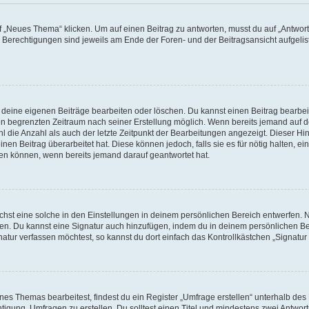
„Neues Thema“ klicken. Um auf einen Beitrag zu antworten, musst du auf „Antworte
e Berechtigungen sind jeweils am Ende der Foren- und der Beitragsansicht aufgeliste
r deine eigenen Beiträge bearbeiten oder löschen. Du kannst einen Beitrag bearbe
inen begrenzten Zeitraum nach seiner Erstellung möglich. Wenn bereits jemand auf de
 die Anzahl als auch der letzte Zeitpunkt der Bearbeitungen angezeigt. Dieser Hi
en Beitrag überarbeitet hat. Diese können jedoch, falls sie es für nötig halten, ei
hen können, wenn bereits jemand darauf geantwortet hat.
st eine solche in den Einstellungen in deinem persönlichen Bereich entwerfen. Na
eren. Du kannst eine Signatur auch hinzufügen, indem du in deinem persönlichen 
atur verfassen möchtest, so kannst du dort einfach das Kontrollkästchen „Signatu
s Themas bearbeitest, findest du ein Register „Umfrage erstellen“ unterhalb des F
htigung, Umfragen zu erstellen. Du solltest einen Titel und mindestens zwei Antwo