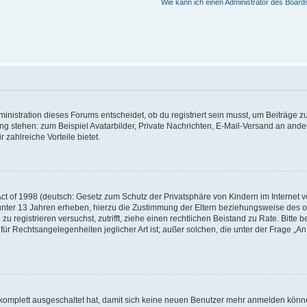
Wie kann ich einen Administrator des Board
istration dieses Forums entscheidet, ob du registriert sein musst, um Beiträge zu s
ung stehen: zum Beispiel Avatarbilder, Private Nachrichten, E-Mail-Versand an ander
 zahlreiche Vorteile bietet.
t of 1998 (deutsch: Gesetz zum Schutz der Privatsphäre von Kindern im Internet vo
unter 13 Jahren erheben, hierzu die Zustimmung der Eltern beziehungsweise des o
h zu registrieren versuchst, zutrifft, ziehe einen rechtlichen Beistand zu Rate. Bit
für Rechtsangelegenheiten jeglicher Art ist; außer solchen, die unter der Frage „
.
g komplett ausgeschaltet hat, damit sich keine neuen Benutzer mehr anmelden könn