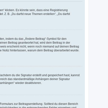
n“ klicken. Es könnte sein, dass eine Registrierung
t. Z. B. „Du darfst neue Themen erstellen“, „Du darfst
iten, indem du das „Ändere Beitrag“-Symbol für den
inen Beitrag geantwortet hat, wird dein Beitrag in der
nweis erscheint nicht, wenn noch niemand auf deinen Beitrag
ne Notiz hinterlassen, warum dein Beitrag überarbeitet wurde.
chdem du die Signatur erstellt und gespeichert hast, kannst
Bereich das standardmäßige Anhängen deiner Signatur
r anhängen“ wieder deaktivieren.
ormulars zur Beitragserstellung. Solltest du diesen Bereich
rtmöglichkeiten in die entsprechenden Felder eingeben und