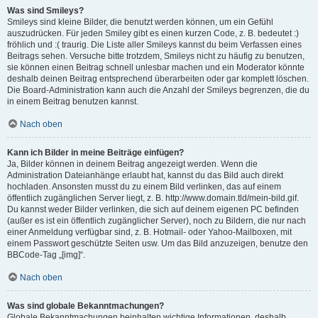
Was sind Smileys?
Smileys sind kleine Bilder, die benutzt werden können, um ein Gefühl
auszudrücken. Für jeden Smiley gibt es einen kurzen Code, z. B. bedeutet :)
fröhlich und :( traurig. Die Liste aller Smileys kannst du beim Verfassen eines
Beitrags sehen. Versuche bitte trotzdem, Smileys nicht zu häufig zu benutzen,
sie können einen Beitrag schnell unlesbar machen und ein Moderator könnte
deshalb deinen Beitrag entsprechend überarbeiten oder gar komplett löschen.
Die Board-Administration kann auch die Anzahl der Smileys begrenzen, die du
in einem Beitrag benutzen kannst.
Nach oben
Kann ich Bilder in meine Beiträge einfügen?
Ja, Bilder können in deinem Beitrag angezeigt werden. Wenn die
Administration Dateianhänge erlaubt hat, kannst du das Bild auch direkt
hochladen. Ansonsten musst du zu einem Bild verlinken, das auf einem
öffentlich zugänglichen Server liegt, z. B. http://www.domain.tld/mein-bild.gif.
Du kannst weder Bilder verlinken, die sich auf deinem eigenen PC befinden
(außer es ist ein öffentlich zugänglicher Server), noch zu Bildern, die nur nach
einer Anmeldung verfügbar sind, z. B. Hotmail- oder Yahoo-Mailboxen, mit
einem Passwort geschützte Seiten usw. Um das Bild anzuzeigen, benutze den
BBCode-Tag „[img]“.
Nach oben
Was sind globale Bekanntmachungen?
Globale Bekanntmachungen beinhalten wichtige Informationen, deshalb