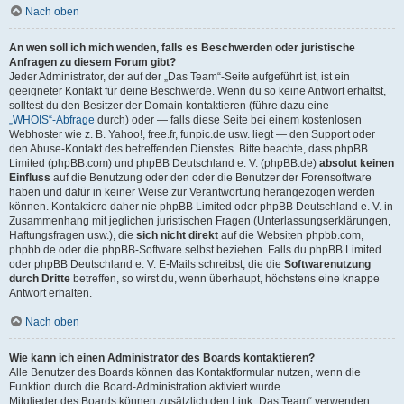
Nach oben
An wen soll ich mich wenden, falls es Beschwerden oder juristische
Anfragen zu diesem Forum gibt?
Jeder Administrator, der auf der „Das Team“-Seite aufgeführt ist, ist ein
geeigneter Kontakt für deine Beschwerde. Wenn du so keine Antwort erhältst,
solltest du den Besitzer der Domain kontaktieren (führe dazu eine
„WHOIS“-Abfrage
durch) oder — falls diese Seite bei einem kostenlosen
Webhoster wie z. B. Yahoo!, free.fr, funpic.de usw. liegt — den Support oder
den Abuse-Kontakt des betreffenden Dienstes. Bitte beachte, dass phpBB
Limited (phpBB.com) und phpBB Deutschland e. V. (phpBB.de)
absolut keinen
Einfluss
auf die Benutzung oder den oder die Benutzer der Forensoftware
haben und dafür in keiner Weise zur Verantwortung herangezogen werden
können. Kontaktiere daher nie phpBB Limited oder phpBB Deutschland e. V. in
Zusammenhang mit jeglichen juristischen Fragen (Unterlassungserklärungen,
Haftungsfragen usw.), die
sich nicht direkt
auf die Websiten phpbb.com,
phpbb.de oder die phpBB-Software selbst beziehen. Falls du phpBB Limited
oder phpBB Deutschland e. V. E-Mails schreibst, die die
Softwarenutzung
durch Dritte
betreffen, so wirst du, wenn überhaupt, höchstens eine knappe
Antwort erhalten.
Nach oben
Wie kann ich einen Administrator des Boards kontaktieren?
Alle Benutzer des Boards können das Kontaktformular nutzen, wenn die
Funktion durch die Board-Administration aktiviert wurde.
Mitglieder des Boards können zusätzlich den Link „Das Team“ verwenden.