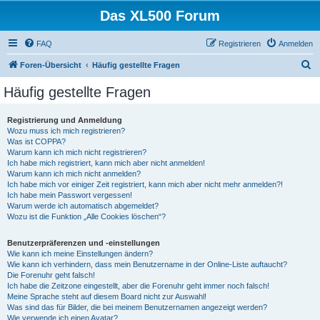
Das XL500 Forum
FAQ
Registrieren
Anmelden
S
Foren-Übersicht
Häufig gestellte Fragen
u
Häufig gestellte Fragen
c
h
Registrierung und Anmeldung
Wozu muss ich mich registrieren?
e
Was ist COPPA?
Warum kann ich mich nicht registrieren?
Ich habe mich registriert, kann mich aber nicht anmelden!
Warum kann ich mich nicht anmelden?
Ich habe mich vor einiger Zeit registriert, kann mich aber nicht mehr anmelden?!
Ich habe mein Passwort vergessen!
Warum werde ich automatisch abgemeldet?
Wozu ist die Funktion „Alle Cookies löschen“?
Benutzerpräferenzen und -einstellungen
Wie kann ich meine Einstellungen ändern?
Wie kann ich verhindern, dass mein Benutzername in der Online-Liste auftaucht?
Die Forenuhr geht falsch!
Ich habe die Zeitzone eingestellt, aber die Forenuhr geht immer noch falsch!
Meine Sprache steht auf diesem Board nicht zur Auswahl!
Was sind das für Bilder, die bei meinem Benutzernamen angezeigt werden?
Wie verwende ich einen Avatar?