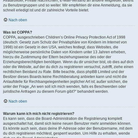
Avatarbilder, Private Nachrichten, E-Mail-Versand an andere Mitglieder, Beitritt
zu Benutzergruppen und so weiter. Wir empfehlen dir eine Anmeldung, da sie
schnell erledigt ist und dir zahlreiche Vorteile bietet.
Nach oben
Was ist COPPA?
COPPA, ausgeschrieben Children’s Online Privacy Protection Act of 1998
(deutsch: Gesetz zum Schutz der Privatsphäre von Kindern im Internet von
1998) ist ein Gesetz in den USA, welches festlegt, dass Websites, die
möglicherweise persönliche Daten von Kindern unter 13 Jahren erheben,
hierzu die Zustimmung der Eltern beziehungsweise des oder der
Erziehungsberechtigten benötigen. Wenn du dir unsicher bist, ob dies auf dich
oder die Website, auf der du dich zu registrieren versuchst, zutrifft, ziehe einen
rechtlichen Beistand zu Rate. Bitte beachte, dass phpBB Limited und der
Besitzer dieses Boards keine Rechtsberatung anbieten kann und nicht die
Anlaufstelle für Rechtsangelegenheiten jeglicher Art ist; außer solchen, die
unter der Frage „An wen soll ich mich wenden, falls es Beschwerden oder
juristische Anfragen zu diesem Forum gibt?“ behandelt werden.
Nach oben
Warum kann ich mich nicht registrieren?
Es kann sein, dass die Board-Administration die Registrierung komplett
ausgeschaltet hat, damit sich keine neuen Benutzer mehr anmelden können.
Es könnte auch sein, dass deine IP-Adresse oder der Benutzername, mit dem
du dich registrieren möchtest, gesperrt wurden. Um Hilfe zu erhalten, wende