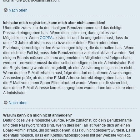
dich an die Board-Administration.
Nach oben
Ich habe mich registriert, kann mich aber nicht anmelden!
Überprüfe zuerst, ob du den richtigen Benutzernamen und das richtige
Passwort eingegeben hast. Wenn diese stimmen, dann gibt es zwei
Möglichkeiten. Wenn
COPPA
aktiviert ist und du angegeben hast, dass du
unter 13 Jahre alt bist, musst du bzw. einer deiner Eltern oder deiner
Erziehungsberechtigten den Anweisungen folgen, die du erhalten hast. Wenn
dies nicht der Fall ist, muss dein Benutzerkonto vielleicht aktiviert werden. Bei
einigen Boards müssen alle neu angemeldeten Mitglieder erst freigeschaltet
werden – entweder musst du dies selbst erledigen oder ein Administrator. Bei
der Registrierung wurde dir mitgeteilt, ob eine Aktivierung nötig ist oder nicht.
Wenn du eine E-Mail erhalten hast, folge den dort enthaltenen Anweisungen.
Ansonsten prüfe, ob du deine E-Mail-Adresse korrekt eingegeben hast oder
die E-Mail von einem Spam-Filter blockiert wurde. Wenn du dir sicher bist,
dass deine E-Mail-Adresse korrekt eingegeben wurde, dann kontaktiere einen
Administrator.
Nach oben
Warum kann ich mich nicht anmelden?
Dafür gibt es viele mögliche Gründe. Prüfe zunächst, ob dein Benutzername
und dein Passwort richtig sind. Wenn dies der Fall ist, wende dich an einen
Board-Administrator, um sicherzugehen, dass du nicht gesperrt wurdest. Es ist
ebenfalls möglich, dass ein Konfigurationsproblem mit der Website vorliegt,