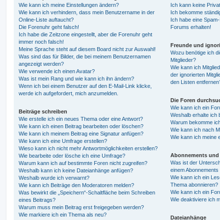
Wie kann ich meine Einstellungen ändern?
Ich kann keine Priva
Wie kann ich verhindern, dass mein Benutzername in der
Ich bekomme ständig
Online-Liste auftaucht?
Ich habe eine Spam-E
Die Forenuhr geht falsch!
Forums erhalten!
Ich habe die Zeitzone eingestellt, aber die Forenuhr geht
immer noch falsch!
Freunde und ignori
Meine Sprache steht auf diesem Board nicht zur Auswahl!
Wozu benötige ich di
Was sind das für Bilder, die bei meinem Benutzernamen
Mitglieder?
angezeigt werden?
Wie kann ich Mitglied
Wie verwende ich einen Avatar?
der ignorierten Mitg
Was ist mein Rang und wie kann ich ihn ändern?
den Listen entfernen
Wenn ich bei einem Benutzer auf den E-Mail-Link klicke,
werde ich aufgefordert, mich anzumelden.
Die Foren durchsu
Wie kann ich ein Fo
Beiträge schreiben
Weshalb erhalte ich 
Wie erstelle ich ein neues Thema oder eine Antwort?
Warum bekomme ich b
Wie kann ich einen Beitrag bearbeiten oder löschen?
Wie kann ich nach M
Wie kann ich meinem Beitrag eine Signatur anfügen?
Wie kann ich meine 
Wie kann ich eine Umfrage erstellen?
Wieso kann ich nicht mehr Antwortmöglichkeiten erstellen?
Abonnements und 
Wie bearbeite oder lösche ich eine Umfrage?
Was ist der Untersc
Warum kann ich auf bestimmte Foren nicht zugreifen?
einem Abonnements 
Weshalb kann ich keine Dateianhänge anfügen?
Wie kann ich ein Les
Weshalb wurde ich verwarnt?
Thema abonnieren?
Wie kann ich Beiträge den Moderatoren melden?
Wie kann ich ein Fo
Was bewirkt die „Speichern“-Schaltfläche beim Schreiben
Wie deaktiviere ich
eines Beitrags?
Warum muss mein Beitrag erst freigegeben werden?
Wie markiere ich ein Thema als neu?
Dateianhänge