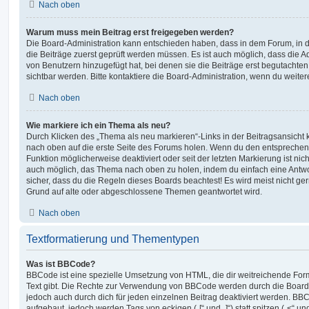
Nach oben
Warum muss mein Beitrag erst freigegeben werden?
Die Board-Administration kann entschieden haben, dass in dem Forum, in de
die Beiträge zuerst geprüft werden müssen. Es ist auch möglich, dass die A
von Benutzern hinzugefügt hat, bei denen sie die Beiträge erst begutachten
sichtbar werden. Bitte kontaktiere die Board-Administration, wenn du weiter
Nach oben
Wie markiere ich ein Thema als neu?
Durch Klicken des „Thema als neu markieren“-Links in der Beitragsansich
nach oben auf die erste Seite des Forums holen. Wenn du den entsprechende
Funktion möglicherweise deaktiviert oder seit der letzten Markierung ist nic
auch möglich, das Thema nach oben zu holen, indem du einfach eine Antwort
sicher, dass du die Regeln dieses Boards beachtest! Es wird meist nicht ge
Grund auf alte oder abgeschlossene Themen geantwortet wird.
Nach oben
Textformatierung und Thementypen
Was ist BBCode?
BBCode ist eine spezielle Umsetzung von HTML, die dir weitreichende For
Text gibt. Die Rechte zur Verwendung von BBCode werden durch die Board
jedoch auch durch dich für jeden einzelnen Beitrag deaktiviert werden. BB
aufgebaut, jedoch werden Tags von eckigen („[“ und „]“) statt spitzen („<“ 