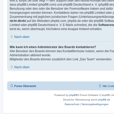
free.fr, funpic.de usw. liegt — den Support oder den Abuse-Kontakt des betr
dass phpBB Limited (phpBB.com) und phpBB Deutschland e. V. (phpBB.de
Benutzung oder den oder die Benutzer der Forensoftware haben und dafür 
herangezogen werden können. Kontaktiere daher nie phpBB Limited oder p
Zusammenhang mit jeglichen juristischen Fragen (Unterlassungserklärunge
nicht direkt
auf die Websiten phpbb.com, phpbb.de oder die phpBB-Softwar
Limited oder phpBB Deutschland e. V. E-Mails schreibst, die die
Softwarenu
wirst du, wenn überhaupt, höchstens eine knappe Antwort erhalten.
Nach oben
Wie kann ich einen Administrator des Boards kontaktieren?
Alle Benutzer des Boards können das Kontaktformular nutzen, wenn die Fun
Administration aktiviert wurde.
Mitglieder des Boards können zusätzlich den Link „Das Team“ verwenden.
Nach oben
Foren-Übersicht
Alle Coo
Powered by
phpBB
® Forum Software © phpBB Lim
Deutsche Übersetzung durch
phpBB.de
Datenschutz
|
Nutzungsbedingungen