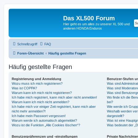
Das XL500 Forum
Hier geht es um alles zu unserer XL 500 und
anderen HONDA Enduros
Schnellzugriff
FAQ
Foren-Übersicht
Häufig gestellte Fragen
Häufig gestellte Fragen
Registrierung und Anmeldung
Benutzer-Stufen u
Wozu muss ich mich registrieren?
Was sind Administra
Was ist COPPA?
Was sind Moderator
Warum kann ich mich nicht registrieren?
Was sind Benutzerg
Ich habe mich registriert, kann mich aber nicht anmelden!
Wo finde ich die Ben
Warum kann ich mich nicht anmelden?
bei?
Ich habe mich vor einiger Zeit registriert, kann mich aber
Wie werde ich Grupp
nicht mehr anmelden?!
Weshalb werden ver
Ich habe mein Passwort vergessen!
dargestellt?
Warum werde ich automatisch abgemeldet?
Was ist eine Hauptg
Wozu ist die Funktion „Alle Cookies löschen“?
Was bedeutet der „Da
Benutzerpräferenzen und -einstellungen
Private Nachrichte