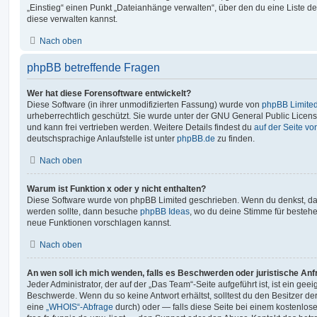
„Einstieg“ einen Punkt „Dateianhänge verwalten“, über den du eine Liste d
diese verwalten kannst.
Nach oben
phpBB betreffende Fragen
Wer hat diese Forensoftware entwickelt?
Diese Software (in ihrer unmodifizierten Fassung) wurde von
phpBB Limite
urheberrechtlich geschützt. Sie wurde unter der GNU General Public License
und kann frei vertrieben werden. Weitere Details findest du
auf der Seite v
deutschsprachige Anlaufstelle ist unter
phpBB.de
zu finden.
Nach oben
Warum ist Funktion x oder y nicht enthalten?
Diese Software wurde von phpBB Limited geschrieben. Wenn du denkst, das
werden sollte, dann besuche
phpBB Ideas
, wo du deine Stimme für beste
neue Funktionen vorschlagen kannst.
Nach oben
An wen soll ich mich wenden, falls es Beschwerden oder juristische An
Jeder Administrator, der auf der „Das Team“-Seite aufgeführt ist, ist ein geei
Beschwerde. Wenn du so keine Antwort erhältst, solltest du den Besitzer de
eine
„WHOIS“-Abfrage
durch) oder — falls diese Seite bei einem kostenlos