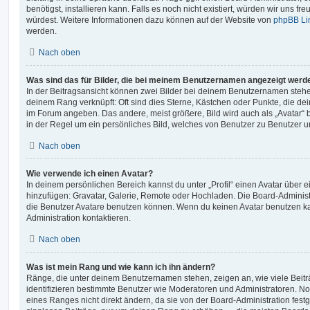
benötigst, installieren kann. Falls es noch nicht existiert, würden wir uns f
würdest. Weitere Informationen dazu können auf der Website von
phpBB Li
werden.
Nach oben
Was sind das für Bilder, die bei meinem Benutzernamen angezeigt werd
In der Beitragsansicht können zwei Bilder bei deinem Benutzernamen stehen.
deinem Rang verknüpft: Oft sind dies Sterne, Kästchen oder Punkte, die de
im Forum angeben. Das andere, meist größere, Bild wird auch als „Avatar“ b
in der Regel um ein persönliches Bild, welches von Benutzer zu Benutzer unt
Nach oben
Wie verwende ich einen Avatar?
In deinem persönlichen Bereich kannst du unter „Profil“ einen Avatar über 
hinzufügen: Gravatar, Galerie, Remote oder Hochladen. Die Board-Adminis
die Benutzer Avatare benutzen können. Wenn du keinen Avatar benutzen kan
Administration kontaktieren.
Nach oben
Was ist mein Rang und wie kann ich ihn ändern?
Ränge, die unter deinem Benutzernamen stehen, zeigen an, wie viele Beiträg
identifizieren bestimmte Benutzer wie Moderatoren und Administratoren. N
eines Ranges nicht direkt ändern, da sie von der Board-Administration festg