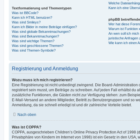
Welche Dateianhänge
Kann ich eine Übersi
Textformatierung und Thementypen
Was ist BBCode?
Kann ich HTML benutzen?
phpBB betreffende
Was sind Smileys?
Wer hat diese Foren
Kann ich Bilder in meine Beiträge einfügen?
Warum ist Funktion x
Was sind globale Bekanntmachungen?
An wen soll ich mic
Was sind Bekanntmachungen?
juristische Anfragen
Was sind wichtige Themen?
Wie kann ich einen A
Was sind geschlossene Themen?
Was sind Themen-Symbole?
Registrierung und Anmeldung
Wozu muss ich mich registrieren?
Eine Registrierung ist nicht unbedingt zwingend. Die Board-Administration
registriert sein musst, um Beiträge zu schreiben. Auf jeden Fall erhältst du als
zusätzliche Funktionen, die Gästen nicht zur Verfügung stehen: zum Beispiel
E-Mail-Versand an andere Mitglieder, Beitritt zu Benutzergruppen und so wei
Anmeldung, da sie schnell erledigt ist und dir zahlreiche Vorteile bietet.
Nach oben
Was ist COPPA?
COPPA, ausgeschrieben Children’s Online Privacy Protection Act of 1998 (
Privatsphäre von Kindern im Internet von 1998) ist ein Gesetz in den USA, w