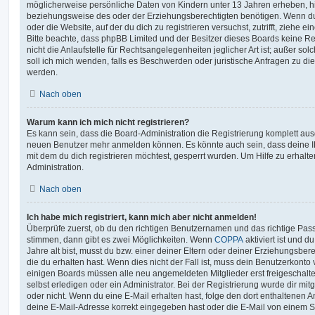
möglicherweise persönliche Daten von Kindern unter 13 Jahren erheben, h
beziehungsweise des oder der Erziehungsberechtigten benötigen. Wenn du di
oder die Website, auf der du dich zu registrieren versuchst, zutrifft, ziehe e
Bitte beachte, dass phpBB Limited und der Besitzer dieses Boards keine 
nicht die Anlaufstelle für Rechtsangelegenheiten jeglicher Art ist; außer so
soll ich mich wenden, falls es Beschwerden oder juristische Anfragen zu d
werden.
Nach oben
Warum kann ich mich nicht registrieren?
Es kann sein, dass die Board-Administration die Registrierung komplett ausg
neuen Benutzer mehr anmelden können. Es könnte auch sein, dass deine 
mit dem du dich registrieren möchtest, gesperrt wurden. Um Hilfe zu erhalt
Administration.
Nach oben
Ich habe mich registriert, kann mich aber nicht anmelden!
Überprüfe zuerst, ob du den richtigen Benutzernamen und das richtige Pa
stimmen, dann gibt es zwei Möglichkeiten. Wenn
COPPA
aktiviert ist und 
Jahre alt bist, musst du bzw. einer deiner Eltern oder deiner Erziehungsbe
die du erhalten hast. Wenn dies nicht der Fall ist, muss dein Benutzerkonto v
einigen Boards müssen alle neu angemeldeten Mitglieder erst freigeschalt
selbst erledigen oder ein Administrator. Bei der Registrierung wurde dir mitget
oder nicht. Wenn du eine E-Mail erhalten hast, folge den dort enthaltenen
deine E-Mail-Adresse korrekt eingegeben hast oder die E-Mail von einem S