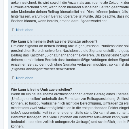
gekennzeichnet. Es wird sowohl die Anzahl als auch der letzte Zeitpunkt d
Hinweis erscheint nicht, wenn noch niemand auf deinen Beitrag geantwortet
oder Moderator deinen Beitrag überarbeitet hat. Diese können jedoch, falls s
hinterlassen, warum dein Beitrag überarbeitet wurde. Bitte beachte, dass n
löschen können, wenn bereits jemand darauf geantwortet hat.
Nach oben
Wie kann ich meinem Beitrag eine Signatur anfügen?
Um eine Signatur an deinen Beitrag anzufügen, musst du zunächst eine sol
persönlichen Bereich entwerfen. Nachdem du die Signatur erstellt und gesp
Beitrag das Kästchen „Signatur anhängen“ aktivieren. Du kannst eine Signa
deinem persönlichen Bereich das standardmäßige Anhängen deiner Signatu
einzelnen Beitrag dennoch ohne Signatur verfassen möchtest, so kannst du 
„Signatur anhängen“ wieder deaktivieren.
Nach oben
Wie kann ich eine Umfrage erstellen?
Wenn du ein neues Thema eröffnest oder den ersten Beitrag eines Themas be
„Umfrage erstellen“ unterhalb des Formulars zur Beitragserstellung. Solltes
können, so hast du wahrscheinlich nicht die Berechtigung, Umfragen zu erste
mindestens zwei Antwortmöglichkeiten in die entsprechenden Felder eingeb
jede Antwortmöglichkeit in einer eigenen Zeile steht. Du kannst auch unter
Benutzer“ festlegen, wie viele Optionen ein Benutzer auswählen kann, welche
bedeutet dabei eine zeitlich unbegrenzte Umfrage) und schließlich, ob die
können.