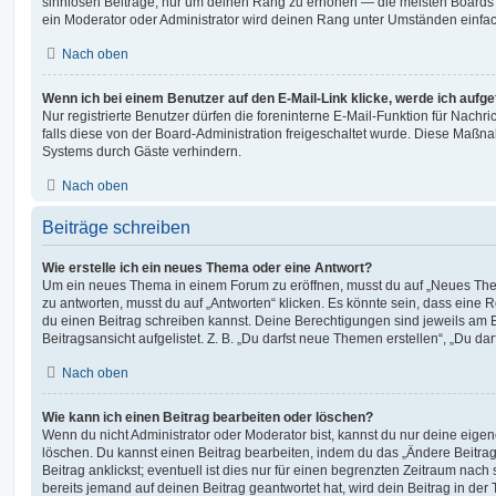
sinnlosen Beiträge, nur um deinen Rang zu erhöhen — die meisten Boards 
ein Moderator oder Administrator wird deinen Rang unter Umständen einfa
Nach oben
Wenn ich bei einem Benutzer auf den E-Mail-Link klicke, werde ich aufg
Nur registrierte Benutzer dürfen die foreninterne E-Mail-Funktion für Nachr
falls diese von der Board-Administration freigeschaltet wurde. Diese Maßn
Systems durch Gäste verhindern.
Nach oben
Beiträge schreiben
Wie erstelle ich ein neues Thema oder eine Antwort?
Um ein neues Thema in einem Forum zu eröffnen, musst du auf „Neues Them
zu antworten, musst du auf „Antworten“ klicken. Es könnte sein, dass eine Reg
du einen Beitrag schreiben kannst. Deine Berechtigungen sind jeweils am 
Beitragsansicht aufgelistet. Z. B. „Du darfst neue Themen erstellen“, „Du da
Nach oben
Wie kann ich einen Beitrag bearbeiten oder löschen?
Wenn du nicht Administrator oder Moderator bist, kannst du nur deine eige
löschen. Du kannst einen Beitrag bearbeiten, indem du das „Ändere Beitr
Beitrag anklickst; eventuell ist dies nur für einen begrenzten Zeitraum nac
bereits jemand auf deinen Beitrag geantwortet hat, wird dein Beitrag in der