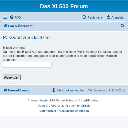
Das XL500 Forum
FAQ
Registrieren
Anmelden
S
Foren-Übersicht
u
Passwort zurücksetzen
c
h
E-Mail-Adresse:
Du musst die E-Mail-Adresse angeben, die in deinem Profil hinterlegt ist. Diese hast du
e
bei der Registrierung angegeben oder nachträglich in deinem persönlichen Bereich
geändert.
Foren-Übersicht
Alle Cookies löschen
Alle Zeiten sind
UTC+02:00
Powered by
phpBB
® Forum Software © phpBB Limited
Deutsche Übersetzung durch
phpBB.de
Datenschutz
|
Nutzungsbedingungen