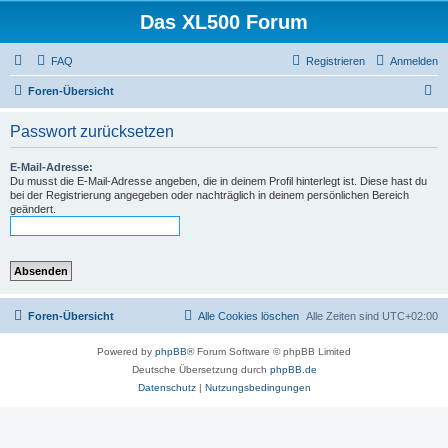
Das XL500 Forum
FAQ
Registrieren
Anmelden
S
Foren-Übersicht
u
Passwort zurücksetzen
c
h
E-Mail-Adresse:
Du musst die E-Mail-Adresse angeben, die in deinem Profil hinterlegt ist. Diese hast du
e
bei der Registrierung angegeben oder nachträglich in deinem persönlichen Bereich
geändert.
Foren-Übersicht
Alle Cookies löschen
Alle Zeiten sind
UTC+02:00
Powered by
phpBB
® Forum Software © phpBB Limited
Deutsche Übersetzung durch
phpBB.de
Datenschutz
|
Nutzungsbedingungen