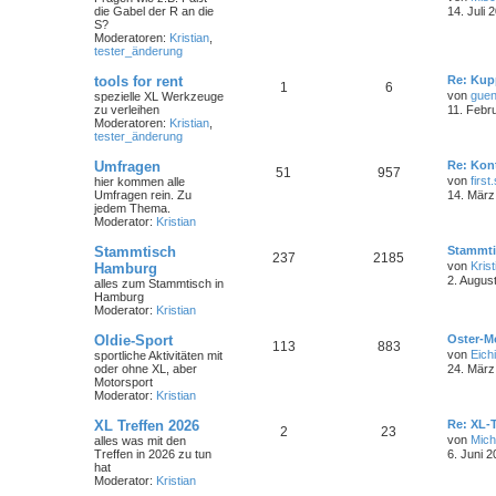
die Gabel der R an die
14. Juli 
S?
Moderatoren:
Kristian
,
tester_änderung
tools for rent
Re: Kup
1
6
von
guen
spezielle XL Werkzeuge
zu verleihen
11. Febr
Moderatoren:
Kristian
,
tester_änderung
Umfragen
Re: Kon
51
957
von
first
hier kommen alle
Umfragen rein. Zu
14. März
jedem Thema.
Moderator:
Kristian
Stammtisch
Stammti
237
2185
von
Krist
Hamburg
2. Augus
alles zum Stammtisch in
Hamburg
Moderator:
Kristian
Oldie-Sport
Oster-M
113
883
von
Eichi
sportliche Aktivitäten mit
oder ohne XL, aber
24. März
Motorsport
Moderator:
Kristian
XL Treffen 2026
Re: XL-T
2
23
von
Mich
alles was mit den
Treffen in 2026 zu tun
6. Juni 2
hat
Moderator:
Kristian