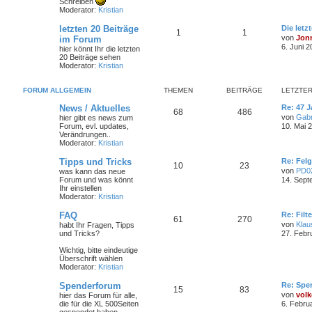
Schreiben
Moderator:
Kristian
letzten 20 Beiträge
Die letz
1
1
von
Jon
im Forum
6. Juni 2
hier könnt Ihr die letzten
20 Beiträge sehen
Moderator:
Kristian
FORUM ALLGEMEIN
THEMEN
BEITRÄGE
LETZTER
News / Aktuelles
Re: 47 J
68
486
von
Gabr
hier gibt es news zum
Forum, evl. updates,
10. Mai 
Verändrungen..
Moderator:
Kristian
Tipps und Tricks
Re: Felg
10
23
von
PD0
was kann das neue
Forum und was könnt
14. Sept
Ihr einstellen
Moderator:
Kristian
FAQ
Re: Filt
61
270
von
Klau
habt Ihr Fragen, Tipps
und Tricks?
27. Febr
Wichtig, bitte eindeutige
Überschrift wählen
Moderator:
Kristian
Spenderforum
Re: Spe
15
83
von
volk
hier das Forum für alle,
die für die XL 500Seiten
6. Febru