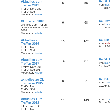
Aktuelles zum
Re: XL T
5
56
von
thoxl
Treffen 2019
15. Juli 
Treffen Nord und
Treffen Süd
Moderator:
Kristian
XL Treffen 2018
Re: Tref
6
68
von
Har
alle Infos zum Treffen
Nord und Treffen Süd in
2. Juni 2
2018
Moderator:
Kristian
Aktuelles zu
Re: Bild
10
102
von
volk
Treffen 2016
6. Juli 2
Treffen Nord
Treffen Süd
Moderator:
Kristian
Aktuelles zum
Re: XL T
14
87
von
mich
Treffen 2017
12. Juli 
Treffen Nord 2017
Treffen Süd 2017
Moderator:
Kristian
aktuelles zu XL
Re: Bild
8
221
von
Tors
Treffen in 2015
10. April
Treffen Nord
Treffen Süd
Moderator:
Kristian
Aktuelles zum
von
TTa
11
143
Treffen 2013
5. Juni 2
Infos zum 13. XL
Treffen Nord