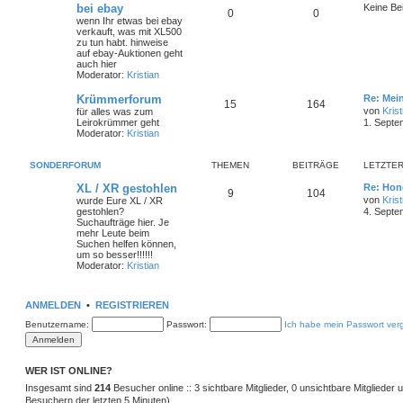
bei ebay
Keine Be
0
0
wenn Ihr etwas bei ebay
verkauft, was mit XL500
zu tun habt. hinweise
auf ebay-Auktionen geht
auch hier
Moderator:
Kristian
Krümmerforum
Re: Mei
15
164
von
Krist
für alles was zum
Leirokrümmer geht
1. Septe
Moderator:
Kristian
SONDERFORUM
THEMEN
BEITRÄGE
LETZTER
XL / XR gestohlen
Re: Hon
9
104
von
Krist
wurde Eure XL / XR
gestohlen?
4. Septe
Suchaufträge hier. Je
mehr Leute beim
Suchen helfen können,
um so besser!!!!!!
Moderator:
Kristian
ANMELDEN
•
REGISTRIEREN
Benutzername:
Passwort:
Ich habe mein Passwort ver
WER IST ONLINE?
Insgesamt sind
214
Besucher online :: 3 sichtbare Mitglieder, 0 unsichtbare Mitglieder
Besuchern der letzten 5 Minuten)