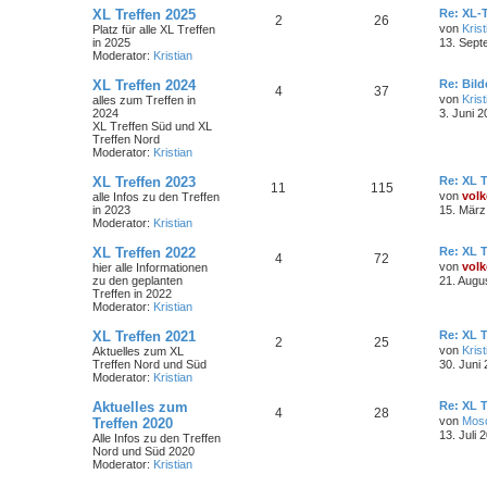
XL Treffen 2025
Re: XL-T
2
26
von
Krist
Platz für alle XL Treffen
in 2025
13. Sept
Moderator:
Kristian
XL Treffen 2024
Re: Bil
4
37
von
Krist
alles zum Treffen in
2024
3. Juni 2
XL Treffen Süd und XL
Treffen Nord
Moderator:
Kristian
XL Treffen 2023
Re: XL T
11
115
von
volk
alle Infos zu den Treffen
in 2023
15. März
Moderator:
Kristian
XL Treffen 2022
Re: XL T
4
72
von
volk
hier alle Informationen
zu den geplanten
21. Augu
Treffen in 2022
Moderator:
Kristian
XL Treffen 2021
Re: XL T
2
25
von
Krist
Aktuelles zum XL
Treffen Nord und Süd
30. Juni
Moderator:
Kristian
Aktuelles zum
Re: XL T
4
28
von
Mos
Treffen 2020
13. Juli 
Alle Infos zu den Treffen
Nord und Süd 2020
Moderator:
Kristian