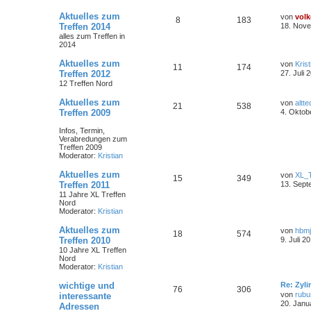
Aktuelles zum
von
volk
8
183
Treffen 2014
18. Nove
alles zum Treffen in
2014
Aktuelles zum
von
Krist
11
174
Treffen 2012
27. Juli 
12 Treffen Nord
Aktuelles zum
von
altte
21
538
Treffen 2009
4. Oktob
Infos, Termin,
Verabredungen zum
Treffen 2009
Moderator:
Kristian
Aktuelles zum
von
XL_
15
349
Treffen 2011
13. Sept
11 Jahre XL Treffen
Nord
Moderator:
Kristian
Aktuelles zum
von
hbm
18
574
Treffen 2010
9. Juli 2
10 Jahre XL Treffen
Nord
Moderator:
Kristian
wichtige und
Re: Zyl
76
306
von
rubu
interessante
20. Janu
Adressen