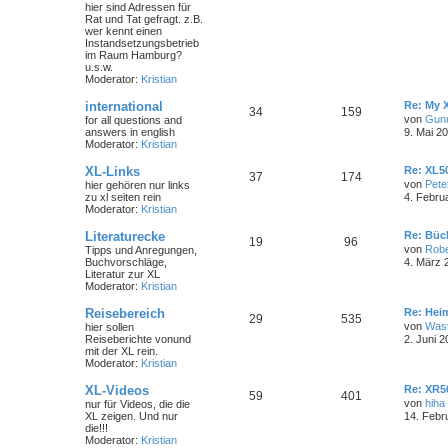
hier sind Adressen für
Rat und Tat gefragt. z.B.
wer kennt einen
Instandsetzungsbetrieb
im Raum Hamburg?
u.s.w.
Moderator:
Kristian
international
Re: My 
34
159
von
Gun
for all questions and
answers in english
9. Mai 2
Moderator:
Kristian
XL-Links
Re: XL50
37
174
von
Pete
hier gehören nur links
zu xl seiten rein
4. Febru
Moderator:
Kristian
Literaturecke
Re: Büc
19
96
von
Robe
Tipps und Anregungen,
Buchvorschläge,
4. März 
Literatur zur XL
Moderator:
Kristian
Reisebereich
Re: Hei
29
535
von
Wast
hier sollen
Reiseberichte vonund
2. Juni 2
mit der XL rein.
Moderator:
Kristian
XL-Videos
Re: XR5
59
401
von
hiha
nur für Videos, die die
XL zeigen. Und nur
14. Febr
die!!!
Moderator:
Kristian