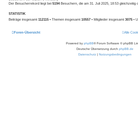
Der Besucherrekord liegt bei
5194
Besuchern, die am 31. Juli 2025, 18:53 gleichzeitig 
STATISTIK
Beiträge insgesamt
112115
• Themen insgesamt
10557
• Mitglieder insgesamt
3075
• U
Foren-Übersicht
Alle Coo
Powered by
phpBB
® Forum Software © phpBB Lim
Deutsche Übersetzung durch
phpBB.de
Datenschutz
|
Nutzungsbedingungen