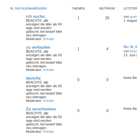
XL 500 KLEINANZEIGEN
THEMEN
BEITRÄGE
LETZTER
ich suche:
von
guen
1
35
BEACHTE: alle
1. Augus
anzeigen die älter als 60
tage sind werden
gelöscht. bei bedarf bitte
neu eintragen.
Moderator:
Kristian
zu verkaufen
Re: XL 
1
4
von
Klau
BEACHTE: alle
anzeigen die älter als 60
13. Juni
tage sind werden
gelöscht. bei bedarf bitte
neu eintragen.
Moderator:
Kristian
tausche
Keine Be
0
0
BEACHTE: alle
anzeigen die älter als 60
tage sind werden
gelöscht. bei bedarf bitte
neu eintragen.
Moderator:
Kristian
Zu verschenken
Keine Be
0
0
BEACHTE: alle
anzeigen die älter als 60
tage sind werden
gelöscht. bei bedarf bitte
neu eintragen.
Moderator:
Kristian