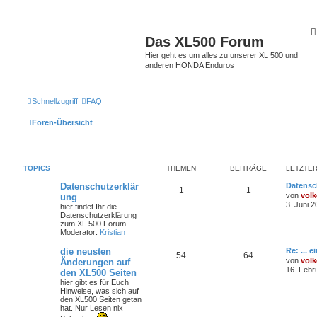
Das XL500 Forum
Hier geht es um alles zu unserer XL 500 und
anderen HONDA Enduros
Schnellzugriff
FAQ
Foren-Übersicht
TOPICS
THEMEN
BEITRÄGE
LETZTER
Datenschutzerklär
Datensc
1
1
von
volk
ung
3. Juni 2
hier findet Ihr die
Datenschutzerklärung
zum XL 500 Forum
Moderator:
Kristian
die neusten
Re: ... 
54
64
von
volk
Änderungen auf
16. Febr
den XL500 Seiten
hier gibt es für Euch
Hinweise, was sich auf
den XL500 Seiten getan
hat. Nur Lesen nix