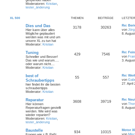
gespendet haben
Moderatoren:
Kristian
,
tester_änderung
XL 500
THEMEN
BEITRÄGE
LETZTER
Dies und Das
Re: Ber
3178
30263
von
Jörg
Hier kann über alles
Mögliche geplaudert
8. Augus
werden was mit und um
unsere XL zu tun hat
Moderator:
Kristian
Tuning
Re: Fei
429
7546
von
Fra
Schneller und Besser!
Das wie und warum.....
3. Augus
oder warum nicht....
Moderator:
Kristian
best of
Re: Wer
55
557
von
Gabr
Schraubertipps
27. April
hier findet ihr die besten
schraubertipps
Moderator:
Kristian
Reparatur
Re: Neut
3608
39719
von
Tho
Hier können
Reperaturfragen gestellt
8. Augus
werden. Wie wird was
wieder repariert?
Moderatoren:
Kristian
,
tester_änderung
Baustelle
Motor Xl
934
10315
von
Mis
Fragen wie z.B: Paßt