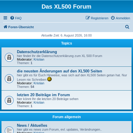
Das XL500 Forum
FAQ
Registrieren
Anmelden
S
Foren-Übersicht
u
Aktuelle Zeit: 6. August 2026, 16:00
c
Topics
h
Datenschutzerklärung
e
hier findet Ihr die Datenschutzerklärung zum XL 500 Forum
Moderator:
Kristian
Themen:
1
die neusten Änderungen auf den XL500 Seiten
hier gibt es für Euch Hinweise, was sich auf den XL500 Seiten getan hat. Nur
Lesen nix Schreiben
Moderator:
Kristian
Themen:
54
letzten 20 Beiträge im Forum
hier könnt Ihr die letzten 20 Beiträge sehen
Moderator:
Kristian
Themen:
1
Forum allgemein
News / Aktuelles
hier gibt es news zum Forum, evl. updates, Verändrungen..