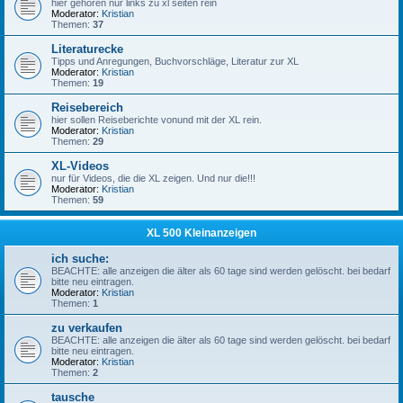
hier gehören nur links zu xl seiten rein
Moderator:
Kristian
Themen:
37
Literaturecke
Tipps und Anregungen, Buchvorschläge, Literatur zur XL
Moderator:
Kristian
Themen:
19
Reisebereich
hier sollen Reiseberichte vonund mit der XL rein.
Moderator:
Kristian
Themen:
29
XL-Videos
nur für Videos, die die XL zeigen. Und nur die!!!
Moderator:
Kristian
Themen:
59
XL 500 Kleinanzeigen
ich suche:
BEACHTE: alle anzeigen die älter als 60 tage sind werden gelöscht. bei bedarf
bitte neu eintragen.
Moderator:
Kristian
Themen:
1
zu verkaufen
BEACHTE: alle anzeigen die älter als 60 tage sind werden gelöscht. bei bedarf
bitte neu eintragen.
Moderator:
Kristian
Themen:
2
tausche