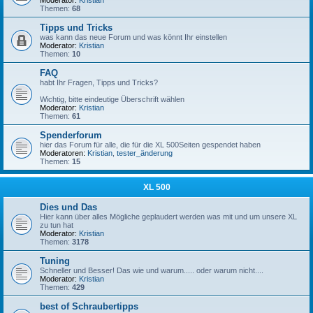
Moderator:
Kristian
Themen:
68
Tipps und Tricks
was kann das neue Forum und was könnt Ihr einstellen
Moderator:
Kristian
Themen:
10
FAQ
habt Ihr Fragen, Tipps und Tricks?
Wichtig, bitte eindeutige Überschrift wählen
Moderator:
Kristian
Themen:
61
Spenderforum
hier das Forum für alle, die für die XL 500Seiten gespendet haben
Moderatoren:
Kristian
,
tester_änderung
Themen:
15
XL 500
Dies und Das
Hier kann über alles Mögliche geplaudert werden was mit und um unsere XL
zu tun hat
Moderator:
Kristian
Themen:
3178
Tuning
Schneller und Besser! Das wie und warum..... oder warum nicht....
Moderator:
Kristian
Themen:
429
best of Schraubertipps