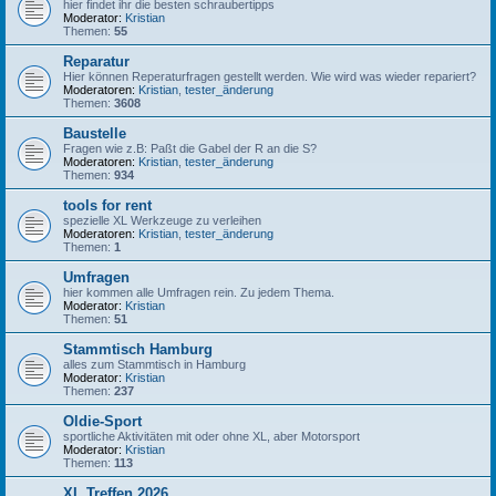
hier findet ihr die besten schraubertipps
Moderator:
Kristian
Themen:
55
Reparatur
Hier können Reperaturfragen gestellt werden. Wie wird was wieder repariert?
Moderatoren:
Kristian
,
tester_änderung
Themen:
3608
Baustelle
Fragen wie z.B: Paßt die Gabel der R an die S?
Moderatoren:
Kristian
,
tester_änderung
Themen:
934
tools for rent
spezielle XL Werkzeuge zu verleihen
Moderatoren:
Kristian
,
tester_änderung
Themen:
1
Umfragen
hier kommen alle Umfragen rein. Zu jedem Thema.
Moderator:
Kristian
Themen:
51
Stammtisch Hamburg
alles zum Stammtisch in Hamburg
Moderator:
Kristian
Themen:
237
Oldie-Sport
sportliche Aktivitäten mit oder ohne XL, aber Motorsport
Moderator:
Kristian
Themen:
113
XL Treffen 2026