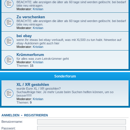
BEACHTE: alle anzeigen die älter als 60 tage sind werden gelöscht. bei bedarf
bitte neu eintragen.
Moderator:
Kristian
Zu verschenken
BEACHTE: alle anzeigen die älter als 60 tage sind werden gelöscht. bei bedarf
bitte neu eintragen.
Moderator:
Kristian
bei ebay
wenn Ihr etwas bei ebay verkauft, was mit XL500 zu tun habt. hinweise auf
ebay-Auktionen geht auch hier
Moderator:
Kristian
Krümmerforum
für alles was zum Leirokrümmer geht
Moderator:
Kristian
Themen:
15
Sonderforum
XL / XR gestohlen
wurde Eure XL / XR gestohlen?
Suchaufträge hier. Je mehr Leute beim Suchen helfen können, um so
besser!!!!!!
Moderator:
Kristian
Themen:
9
ANMELDEN
•
REGISTRIEREN
Benutzername:
Passwort: