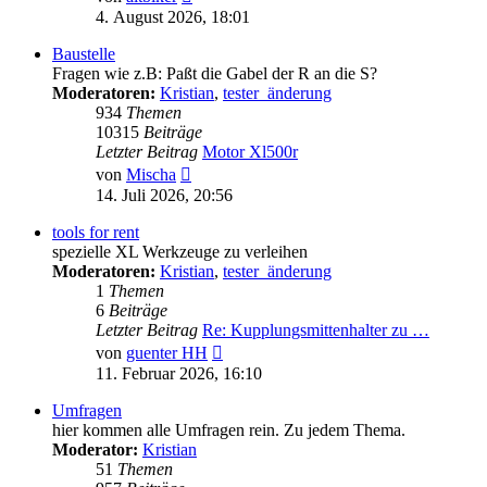
Beitrag
4. August 2026, 18:01
Baustelle
Fragen wie z.B: Paßt die Gabel der R an die S?
Moderatoren:
Kristian
,
tester_änderung
934
Themen
10315
Beiträge
Letzter Beitrag
Motor Xl500r
Neuester
von
Mischa
Beitrag
14. Juli 2026, 20:56
tools for rent
spezielle XL Werkzeuge zu verleihen
Moderatoren:
Kristian
,
tester_änderung
1
Themen
6
Beiträge
Letzter Beitrag
Re: Kupplungsmittenhalter zu …
Neuester
von
guenter HH
Beitrag
11. Februar 2026, 16:10
Umfragen
hier kommen alle Umfragen rein. Zu jedem Thema.
Moderator:
Kristian
51
Themen