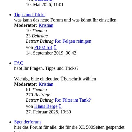
Beitrag
10. Mai 2026, 11:01
Tipps und Tricks
was kann das neue Forum und was könnt Ihr einstellen
Moderator:
Kristian
10
Themen
23
Beiträge
Letzter Beitrag
Re: Felgen reinigen
Neuester
von
PD02-SB
Beitrag
14. September 2019, 00:43
FAQ
habt Ihr Fragen, Tipps und Tricks?
Wichtig, bitte eindeutige Überschrift wählen
Moderator:
Kristian
61
Themen
270
Beiträge
Letzter Beitrag
Re: Filter im Tank?
Neuester
von
Klaus Berge
Beitrag
27. Februar 2025, 19:30
Spenderforum
hier das Forum für alle, die für die XL 500Seiten gespendet