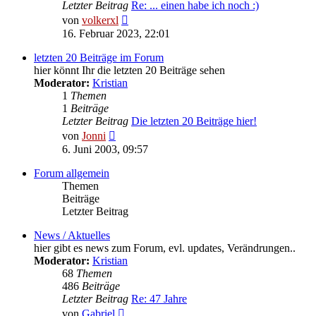
Letzter Beitrag
Re: ... einen habe ich noch :)
Neuester
von
volkerxl
Beitrag
16. Februar 2023, 22:01
letzten 20 Beiträge im Forum
hier könnt Ihr die letzten 20 Beiträge sehen
Moderator:
Kristian
1
Themen
1
Beiträge
Letzter Beitrag
Die letzten 20 Beiträge hier!
Neuester
von
Jonni
Beitrag
6. Juni 2003, 09:57
Forum allgemein
Themen
Beiträge
Letzter Beitrag
News / Aktuelles
hier gibt es news zum Forum, evl. updates, Verändrungen..
Moderator:
Kristian
68
Themen
486
Beiträge
Letzter Beitrag
Re: 47 Jahre
Neuester
von
Gabriel