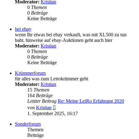
Moderator:
Kristian
0
Themen
0
Beiträge
Keine Beiträge
bei ebay
wenn Ihr etwas bei ebay verkauft, was mit XL500 zu tun
habt. hinweise auf ebay-Auktionen geht auch hier
Moderator:
Kristian
0
Themen
0
Beiträge
Keine Beiträge
Krümmerforum
für alles was zum Leirokrümmer geht
Moderator:
Kristian
15
Themen
164
Beiträge
Letzter Beitrag
Re: Meine LeiRo Erfahrung 2020
Neuester
von
Kristian
Beitrag
1. September 2025, 16:17
Sonderforum
Themen
Beiträge