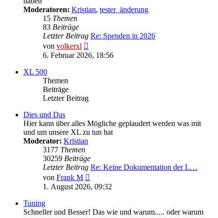
haben
Moderatoren:
Kristian
,
tester_änderung
15
Themen
83
Beiträge
Letzter Beitrag
Re: Spenden in 2026
Neuester
von
volkerxl
Beitrag
6. Februar 2026, 18:56
XL 500
Themen
Beiträge
Letzter Beitrag
Dies und Das
Hier kann über alles Mögliche geplaudert werden was mit
und um unsere XL zu tun hat
Moderator:
Kristian
3177
Themen
30259
Beiträge
Letzter Beitrag
Re: Keine Dokumentation der L…
Neuester
von
Frank M
Beitrag
1. August 2026, 09:32
Tuning
Schneller und Besser! Das wie und warum..... oder warum