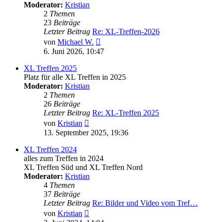
Moderator:
Kristian
2
Themen
23
Beiträge
Letzter Beitrag
Re: XL-Treffen-2026
Neuester
von
Michael W.
Beitrag
6. Juni 2026, 10:47
XL Treffen 2025
Platz für alle XL Treffen in 2025
Moderator:
Kristian
2
Themen
26
Beiträge
Letzter Beitrag
Re: XL-Treffen 2025
Neuester
von
Kristian
Beitrag
13. September 2025, 19:36
XL Treffen 2024
alles zum Treffen in 2024
XL Treffen Süd und XL Treffen Nord
Moderator:
Kristian
4
Themen
37
Beiträge
Letzter Beitrag
Re: Bilder und Video vom Tref…
Neuester
von
Kristian
Beitrag