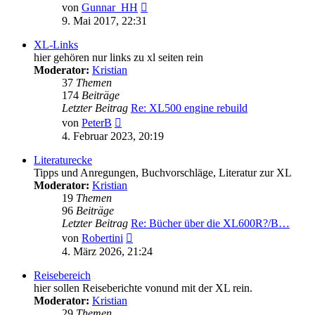
Neuester
von
Gunnar_HH
Beitrag
9. Mai 2017, 22:31
XL-Links
hier gehören nur links zu xl seiten rein
Moderator:
Kristian
37
Themen
174
Beiträge
Letzter Beitrag
Re: XL500 engine rebuild
Neuester
von
PeterB
Beitrag
4. Februar 2023, 20:19
Literaturecke
Tipps und Anregungen, Buchvorschläge, Literatur zur XL
Moderator:
Kristian
19
Themen
96
Beiträge
Letzter Beitrag
Re: Bücher über die XL600R?/B…
Neuester
von
Robertini
Beitrag
4. März 2026, 21:24
Reisebereich
hier sollen Reiseberichte vonund mit der XL rein.
Moderator:
Kristian
29
Themen