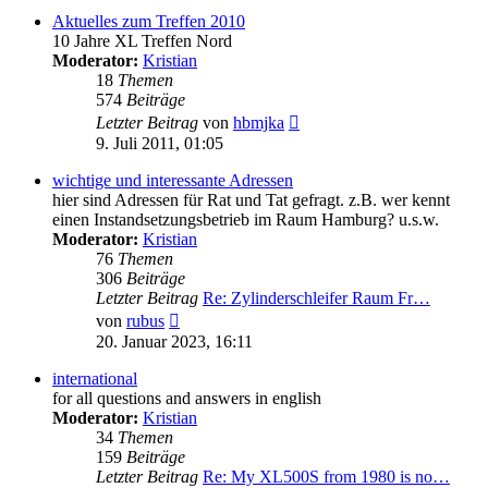
Aktuelles zum Treffen 2010
10 Jahre XL Treffen Nord
Moderator:
Kristian
18
Themen
574
Beiträge
Neuester
Letzter Beitrag
von
hbmjka
Beitrag
9. Juli 2011, 01:05
wichtige und interessante Adressen
hier sind Adressen für Rat und Tat gefragt. z.B. wer kennt
einen Instandsetzungsbetrieb im Raum Hamburg? u.s.w.
Moderator:
Kristian
76
Themen
306
Beiträge
Letzter Beitrag
Re: Zylinderschleifer Raum Fr…
Neuester
von
rubus
Beitrag
20. Januar 2023, 16:11
international
for all questions and answers in english
Moderator:
Kristian
34
Themen
159
Beiträge
Letzter Beitrag
Re: My XL500S from 1980 is no…