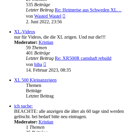
535
Beiträge
Letzter Beitrag
Re: Heimreise aus Schweden XL…
Neuester
von
Wasted Wastel
Beitrag
2. Juni 2022, 23:56
XL-Videos
nur für Videos, die die XL zeigen. Und nur die!!!
Moderator:
Kristian
59
Themen
401
Beiträge
Letzter Beitrag
Re: XR500R camshaft rebuild
Neuester
von
hiha
Beitrag
14. Februar 2023, 08:35
XL 500 Kleinanzeigen
Themen
Beiträge
Letzter Beitrag
ich suche:
BEACHTE: alle anzeigen die älter als 60 tage sind werden
gelöscht. bei bedarf bitte neu eintragen.
Moderator:
Kristian
1
Themen