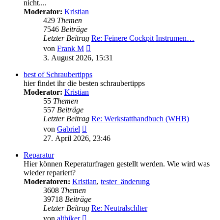
nicht....
Moderator:
Kristian
429
Themen
7546
Beiträge
Letzter Beitrag
Re: Feinere Cockpit Instrumen…
Neuester
von
Frank M
Beitrag
3. August 2026, 15:31
best of Schraubertipps
hier findet ihr die besten schraubertipps
Moderator:
Kristian
55
Themen
557
Beiträge
Letzter Beitrag
Re: Werkstatthandbuch (WHB)
Neuester
von
Gabriel
Beitrag
27. April 2026, 23:46
Reparatur
Hier können Reperaturfragen gestellt werden. Wie wird was
wieder repariert?
Moderatoren:
Kristian
,
tester_änderung
3608
Themen
39718
Beiträge
Letzter Beitrag
Re: Neutralschlter
Neuester
von
altbiker