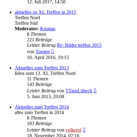
Beitrag
12. Juli 2017, 14:50
aktuelles zu XL Treffen in 2015
Treffen Nord
Treffen Süd
Moderator:
Kristian
8
Themen
221
Beiträge
Letzter Beitrag
Re: Bilder treffen 2015
Neuester
von
Torsten
Beitrag
10. April 2016, 19:15
Aktuelles zum Treffen 2013
Infos zum 13. XL Treffen Nord
11
Themen
143
Beiträge
Neuester
Letzter Beitrag
von
TTausLübeck
Beitrag
5. Juni 2013, 20:08
Aktuelles zum Treffen 2014
alles zum Treffen in 2014
8
Themen
183
Beiträge
Neuester
Letzter Beitrag
von
volkerxl
Beitrag
18. November 2014, 07:16