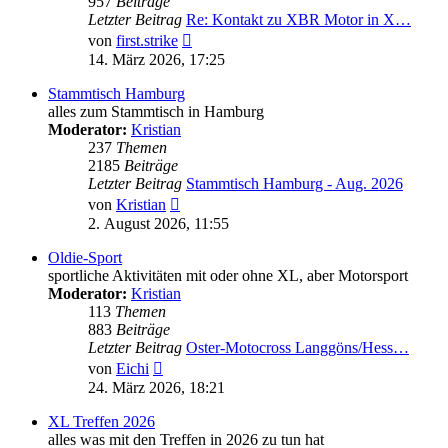
957
Beiträge
Letzter Beitrag
Re: Kontakt zu XBR Motor in X…
Neuester
von
first.strike
Beitrag
14. März 2026, 17:25
Stammtisch Hamburg
alles zum Stammtisch in Hamburg
Moderator:
Kristian
237
Themen
2185
Beiträge
Letzter Beitrag
Stammtisch Hamburg - Aug. 2026
Neuester
von
Kristian
Beitrag
2. August 2026, 11:55
Oldie-Sport
sportliche Aktivitäten mit oder ohne XL, aber Motorsport
Moderator:
Kristian
113
Themen
883
Beiträge
Letzter Beitrag
Oster-Motocross Langgöns/Hess…
Neuester
von
Eichi
Beitrag
24. März 2026, 18:21
XL Treffen 2026
alles was mit den Treffen in 2026 zu tun hat