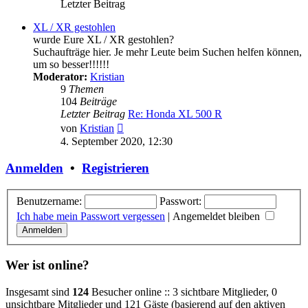
Letzter Beitrag
XL / XR gestohlen
wurde Eure XL / XR gestohlen?
Suchaufträge hier. Je mehr Leute beim Suchen helfen können,
um so besser!!!!!!
Moderator:
Kristian
9
Themen
104
Beiträge
Letzter Beitrag
Re: Honda XL 500 R
Neuester
von
Kristian
Beitrag
4. September 2020, 12:30
Anmelden
•
Registrieren
Benutzername:
Passwort:
Ich habe mein Passwort vergessen
|
Angemeldet bleiben
Wer ist online?
Insgesamt sind
124
Besucher online :: 3 sichtbare Mitglieder, 0
unsichtbare Mitglieder und 121 Gäste (basierend auf den aktiven