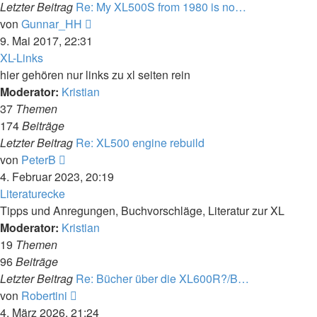
Letzter Beitrag
Re: My XL500S from 1980 is no…
Neuester
von
Gunnar_HH
Beitrag
9. Mai 2017, 22:31
XL-Links
hier gehören nur links zu xl seiten rein
Moderator:
Kristian
37
Themen
174
Beiträge
Letzter Beitrag
Re: XL500 engine rebuild
Neuester
von
PeterB
Beitrag
4. Februar 2023, 20:19
Literaturecke
Tipps und Anregungen, Buchvorschläge, Literatur zur XL
Moderator:
Kristian
19
Themen
96
Beiträge
Letzter Beitrag
Re: Bücher über die XL600R?/B…
Neuester
von
Robertini
Beitrag
4. März 2026, 21:24