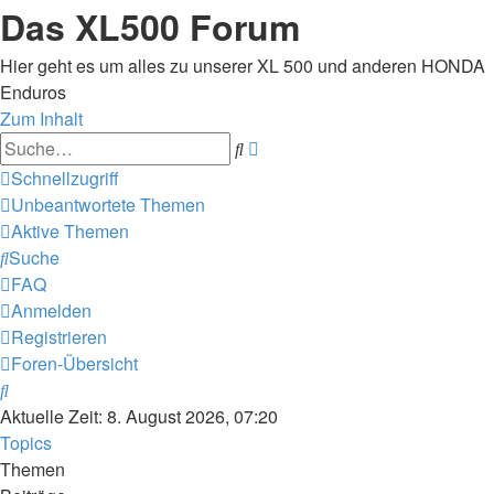
Das XL500 Forum
Hier geht es um alles zu unserer XL 500 und anderen HONDA
Enduros
Zum Inhalt
Erweiterte
Suche
Suche
Schnellzugriff
Unbeantwortete Themen
Aktive Themen
Suche
FAQ
Anmelden
Registrieren
Foren-Übersicht
Suche
Aktuelle Zeit: 8. August 2026, 07:20
Topics
Themen