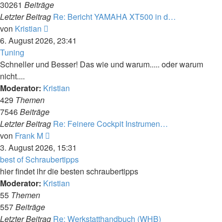
30261
Beiträge
Letzter Beitrag
Re: Bericht YAMAHA XT500 in d…
Neuester
von
Kristian
Beitrag
6. August 2026, 23:41
Tuning
Schneller und Besser! Das wie und warum..... oder warum
nicht....
Moderator:
Kristian
429
Themen
7546
Beiträge
Letzter Beitrag
Re: Feinere Cockpit Instrumen…
Neuester
von
Frank M
Beitrag
3. August 2026, 15:31
best of Schraubertipps
hier findet ihr die besten schraubertipps
Moderator:
Kristian
55
Themen
557
Beiträge
Letzter Beitrag
Re: Werkstatthandbuch (WHB)