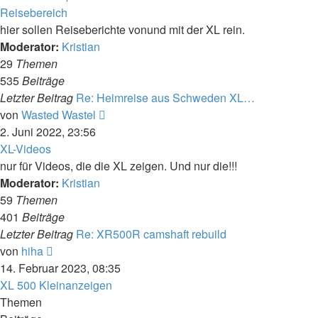
Reisebereich
hier sollen Reiseberichte vonund mit der XL rein.
Moderator:
Kristian
29
Themen
535
Beiträge
Letzter Beitrag
Re: Heimreise aus Schweden XL…
Neuester
von
Wasted Wastel
Beitrag
2. Juni 2022, 23:56
XL-Videos
nur für Videos, die die XL zeigen. Und nur die!!!
Moderator:
Kristian
59
Themen
401
Beiträge
Letzter Beitrag
Re: XR500R camshaft rebuild
Neuester
von
hiha
Beitrag
14. Februar 2023, 08:35
XL 500 Kleinanzeigen
Themen