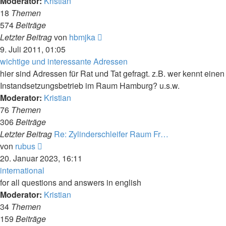
Moderator:
Kristian
18
Themen
574
Beiträge
Neuester
Letzter Beitrag
von
hbmjka
Beitrag
9. Juli 2011, 01:05
wichtige und interessante Adressen
hier sind Adressen für Rat und Tat gefragt. z.B. wer kennt einen
Instandsetzungsbetrieb im Raum Hamburg? u.s.w.
Moderator:
Kristian
76
Themen
306
Beiträge
Letzter Beitrag
Re: Zylinderschleifer Raum Fr…
Neuester
von
rubus
Beitrag
20. Januar 2023, 16:11
international
for all questions and answers in english
Moderator:
Kristian
34
Themen
159
Beiträge