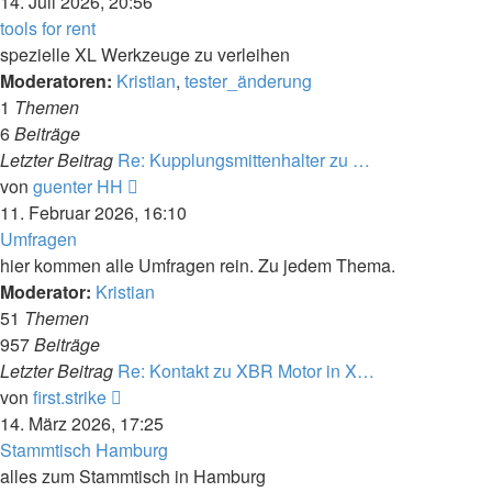
Beitrag
14. Juli 2026, 20:56
tools for rent
spezielle XL Werkzeuge zu verleihen
Moderatoren:
Kristian
,
tester_änderung
1
Themen
6
Beiträge
Letzter Beitrag
Re: Kupplungsmittenhalter zu …
Neuester
von
guenter HH
Beitrag
11. Februar 2026, 16:10
Umfragen
hier kommen alle Umfragen rein. Zu jedem Thema.
Moderator:
Kristian
51
Themen
957
Beiträge
Letzter Beitrag
Re: Kontakt zu XBR Motor in X…
Neuester
von
first.strike
Beitrag
14. März 2026, 17:25
Stammtisch Hamburg
alles zum Stammtisch in Hamburg