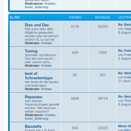
gespendet haben
Moderatoren:
Kristian
,
tester_änderung
XL 500
THEMEN
BEITRÄGE
LETZTER
Dies und Das
Re: Ber
3178
30263
von
Jörg
Hier kann über alles
Mögliche geplaudert
8. Augus
werden was mit und um
unsere XL zu tun hat
Moderator:
Kristian
Tuning
Re: Fei
429
7546
von
Fra
Schneller und Besser!
Das wie und warum.....
3. Augus
oder warum nicht....
Moderator:
Kristian
best of
Re: Wer
55
557
von
Gabr
Schraubertipps
27. April
hier findet ihr die besten
schraubertipps
Moderator:
Kristian
Reparatur
Re: Neut
3608
39719
von
Tho
Hier können
Reperaturfragen gestellt
8. Augus
werden. Wie wird was
wieder repariert?
Moderatoren:
Kristian
,
tester_änderung
Baustelle
Motor Xl
934
10315
von
Mis
Fragen wie z.B: Paßt