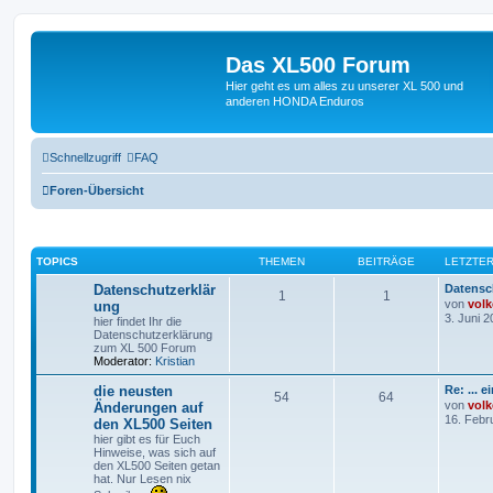
Das XL500 Forum
Hier geht es um alles zu unserer XL 500 und
anderen HONDA Enduros
Schnellzugriff
FAQ
Foren-Übersicht
TOPICS
THEMEN
BEITRÄGE
LETZTER
Datenschutzerklär
Datensc
1
1
von
volk
ung
3. Juni 2
hier findet Ihr die
Datenschutzerklärung
zum XL 500 Forum
Moderator:
Kristian
die neusten
Re: ... 
54
64
von
volk
Änderungen auf
16. Febr
den XL500 Seiten
hier gibt es für Euch
Hinweise, was sich auf
den XL500 Seiten getan
hat. Nur Lesen nix