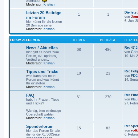
Schreiben
Moderator:
Kristian
letzten 20 Beiträge
Die letz
1
1
von
Jon
im Forum
6. Juni 2
hier könnt Ihr die letzten
20 Beiträge sehen
Moderator:
Kristian
FORUM ALLGEMEIN
THEMEN
BEITRÄGE
LETZTER
News / Aktuelles
Re: 47 J
68
486
von
Gabr
hier gibt es news zum
Forum, evl. updates,
10. Mai 
Verändrungen..
Moderator:
Kristian
Tipps und Tricks
Re: Felg
10
23
von
PD0
was kann das neue
Forum und was könnt
14. Sept
Ihr einstellen
Moderator:
Kristian
FAQ
Re: Filt
61
270
von
Klau
habt Ihr Fragen, Tipps
und Tricks?
27. Febr
Wichtig, bitte eindeutige
Überschrift wählen
Moderator:
Kristian
Spenderforum
Re: Spe
15
83
von
volk
hier das Forum für alle,
die für die XL 500Seiten
6. Febru