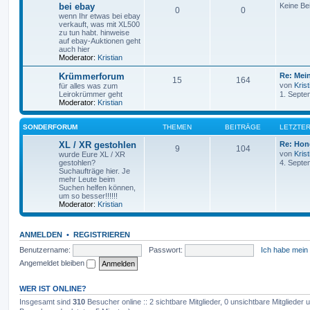
bei ebay
Keine Be
0
0
wenn Ihr etwas bei ebay
verkauft, was mit XL500
zu tun habt. hinweise
auf ebay-Auktionen geht
auch hier
Moderator:
Kristian
Krümmerforum
Re: Mei
15
164
von
Krist
für alles was zum
Leirokrümmer geht
1. Septe
Moderator:
Kristian
SONDERFORUM
THEMEN
BEITRÄGE
LETZTER
XL / XR gestohlen
Re: Hon
9
104
von
Krist
wurde Eure XL / XR
gestohlen?
4. Septe
Suchaufträge hier. Je
mehr Leute beim
Suchen helfen können,
um so besser!!!!!!
Moderator:
Kristian
ANMELDEN
•
REGISTRIEREN
Benutzername:
Passwort:
Ich habe mein
Angemeldet bleiben
WER IST ONLINE?
Insgesamt sind
310
Besucher online :: 2 sichtbare Mitglieder, 0 unsichtbare Mitglieder