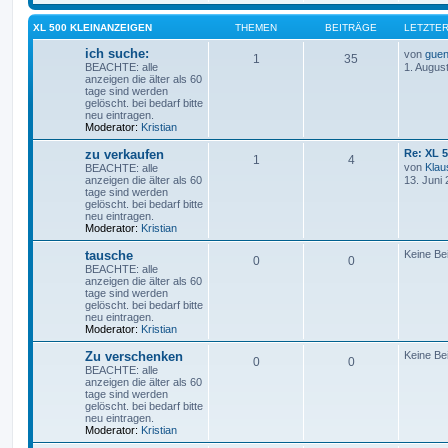
XL 500 KLEINANZEIGEN
THEMEN
BEITRÄGE
LETZTER
ich suche:
von
guen
1
35
BEACHTE: alle
1. Augus
anzeigen die älter als 60
tage sind werden
gelöscht. bei bedarf bitte
neu eintragen.
Moderator:
Kristian
zu verkaufen
Re: XL 
1
4
von
Klau
BEACHTE: alle
anzeigen die älter als 60
13. Juni
tage sind werden
gelöscht. bei bedarf bitte
neu eintragen.
Moderator:
Kristian
tausche
Keine Be
0
0
BEACHTE: alle
anzeigen die älter als 60
tage sind werden
gelöscht. bei bedarf bitte
neu eintragen.
Moderator:
Kristian
Zu verschenken
Keine Be
0
0
BEACHTE: alle
anzeigen die älter als 60
tage sind werden
gelöscht. bei bedarf bitte
neu eintragen.
Moderator:
Kristian