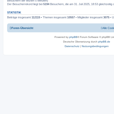
Besuchern der letzten 5 Minuten)
Der Besucherrekord liegt bei
5194
Besuchern, die am 31. Juli 2025, 18:53 gleichzeitig 
STATISTIK
Beiträge insgesamt
112115
• Themen insgesamt
10557
• Mitglieder insgesamt
3075
• U
Foren-Übersicht
Alle Coo
Powered by
phpBB
® Forum Software © phpBB Lim
Deutsche Übersetzung durch
phpBB.de
Datenschutz
|
Nutzungsbedingungen