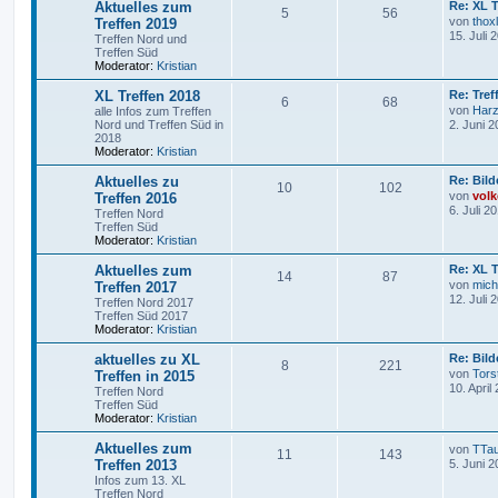
Aktuelles zum
Re: XL T
5
56
von
thoxl
Treffen 2019
15. Juli 
Treffen Nord und
Treffen Süd
Moderator:
Kristian
XL Treffen 2018
Re: Tref
6
68
von
Har
alle Infos zum Treffen
Nord und Treffen Süd in
2. Juni 2
2018
Moderator:
Kristian
Aktuelles zu
Re: Bild
10
102
von
volk
Treffen 2016
6. Juli 2
Treffen Nord
Treffen Süd
Moderator:
Kristian
Aktuelles zum
Re: XL T
14
87
von
mich
Treffen 2017
12. Juli 
Treffen Nord 2017
Treffen Süd 2017
Moderator:
Kristian
aktuelles zu XL
Re: Bild
8
221
von
Tors
Treffen in 2015
10. April
Treffen Nord
Treffen Süd
Moderator:
Kristian
Aktuelles zum
von
TTa
11
143
Treffen 2013
5. Juni 2
Infos zum 13. XL
Treffen Nord