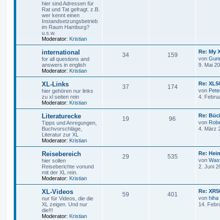
hier sind Adressen für
Rat und Tat gefragt. z.B.
wer kennt einen
Instandsetzungsbetrieb
im Raum Hamburg?
u.s.w.
Moderator:
Kristian
international
Re: My 
34
159
von
Gun
for all questions and
answers in english
9. Mai 2
Moderator:
Kristian
XL-Links
Re: XL50
37
174
von
Pete
hier gehören nur links
zu xl seiten rein
4. Febru
Moderator:
Kristian
Literaturecke
Re: Büc
19
96
von
Robe
Tipps und Anregungen,
Buchvorschläge,
4. März 
Literatur zur XL
Moderator:
Kristian
Reisebereich
Re: Hei
29
535
von
Wast
hier sollen
Reiseberichte vonund
2. Juni 2
mit der XL rein.
Moderator:
Kristian
XL-Videos
Re: XR5
59
401
von
hiha
nur für Videos, die die
XL zeigen. Und nur
14. Febr
die!!!
Moderator:
Kristian