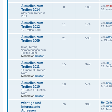
Aktuelles zum
von
volk
8
183
Treffen 2014
18. Nove
alles zum Treffen in
2014
Aktuelles zum
von
Krist
11
174
Treffen 2012
27. Juli 
12 Treffen Nord
Aktuelles zum
von
altte
21
538
Treffen 2009
4. Oktob
Infos, Termin,
Verabredungen zum
Treffen 2009
Moderator:
Kristian
Aktuelles zum
von
XL_
15
349
Treffen 2011
13. Sept
11 Jahre XL Treffen
Nord
Moderator:
Kristian
Aktuelles zum
von
hbm
18
574
Treffen 2010
9. Juli 2
10 Jahre XL Treffen
Nord
Moderator:
Kristian
wichtige und
Re: Zyl
76
306
von
rubu
interessante
20. Janu
Adressen