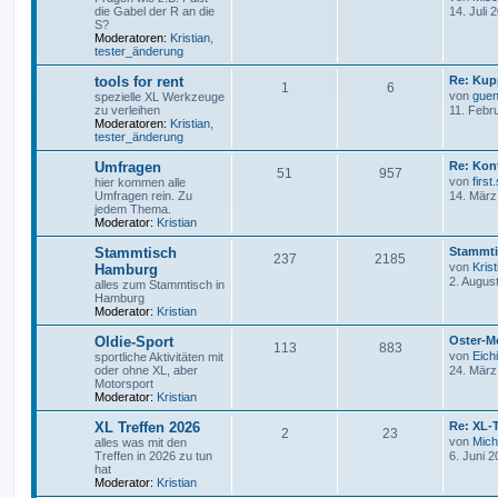
die Gabel der R an die
14. Juli 
S?
Moderatoren:
Kristian
,
tester_änderung
tools for rent
Re: Kup
1
6
von
guen
spezielle XL Werkzeuge
zu verleihen
11. Febr
Moderatoren:
Kristian
,
tester_änderung
Umfragen
Re: Kon
51
957
von
first
hier kommen alle
Umfragen rein. Zu
14. März
jedem Thema.
Moderator:
Kristian
Stammtisch
Stammti
237
2185
von
Krist
Hamburg
2. Augus
alles zum Stammtisch in
Hamburg
Moderator:
Kristian
Oldie-Sport
Oster-M
113
883
von
Eichi
sportliche Aktivitäten mit
oder ohne XL, aber
24. März
Motorsport
Moderator:
Kristian
XL Treffen 2026
Re: XL-T
2
23
von
Mich
alles was mit den
Treffen in 2026 zu tun
6. Juni 2
hat
Moderator:
Kristian