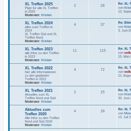
XL Treffen 2025
Re: XL-T
2
26
von
Krist
Platz für alle XL Treffen
in 2025
13. Sept
Moderator:
Kristian
XL Treffen 2024
Re: Bil
4
37
von
Krist
alles zum Treffen in
2024
3. Juni 2
XL Treffen Süd und XL
Treffen Nord
Moderator:
Kristian
XL Treffen 2023
Re: XL T
11
115
von
volk
alle Infos zu den Treffen
in 2023
15. März
Moderator:
Kristian
XL Treffen 2022
Re: XL T
4
72
von
volk
hier alle Informationen
zu den geplanten
21. Augu
Treffen in 2022
Moderator:
Kristian
XL Treffen 2021
Re: XL T
2
25
von
Krist
Aktuelles zum XL
Treffen Nord und Süd
30. Juni
Moderator:
Kristian
Aktuelles zum
Re: XL T
4
28
von
Mos
Treffen 2020
13. Juli 
Alle Infos zu den Treffen
Nord und Süd 2020
Moderator:
Kristian