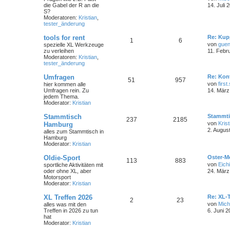
die Gabel der R an die
14. Juli 
S?
Moderatoren:
Kristian
,
tester_änderung
tools for rent
Re: Kup
1
6
von
guen
spezielle XL Werkzeuge
zu verleihen
11. Febr
Moderatoren:
Kristian
,
tester_änderung
Umfragen
Re: Kon
51
957
von
first
hier kommen alle
Umfragen rein. Zu
14. März
jedem Thema.
Moderator:
Kristian
Stammtisch
Stammti
237
2185
von
Krist
Hamburg
2. Augus
alles zum Stammtisch in
Hamburg
Moderator:
Kristian
Oldie-Sport
Oster-M
113
883
von
Eichi
sportliche Aktivitäten mit
oder ohne XL, aber
24. März
Motorsport
Moderator:
Kristian
XL Treffen 2026
Re: XL-T
2
23
von
Mich
alles was mit den
Treffen in 2026 zu tun
6. Juni 2
hat
Moderator:
Kristian