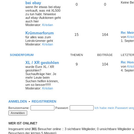
bei ebay
Keine Be
0
0
wenn Ihr etwas bei ebay
verkauft, was mit XL500
zu tun habt. hinweise
auf ebay-Auktionen geht
auch hier
Moderator:
Kristian
Krümmerforum
Re: Mei
15
164
von
Krist
für alles was zum
Leirokrümmer geht
1. Septe
Moderator:
Kristian
SONDERFORUM
THEMEN
BEITRÄGE
LETZTER
XL / XR gestohlen
Re: Hon
9
104
von
Krist
wurde Eure XL / XR
gestohlen?
4. Septe
Suchaufträge hier. Je
mehr Leute beim
Suchen helfen können,
um so besser!!!!!!
Moderator:
Kristian
ANMELDEN
•
REGISTRIEREN
Benutzername:
Passwort:
Ich habe mein Passwort ver
WER IST ONLINE?
Insgesamt sind
301
Besucher online :: 3 sichtbare Mitglieder, 0 unsichtbare Mitglieder
Besuchern der letzten 5 Minuten)