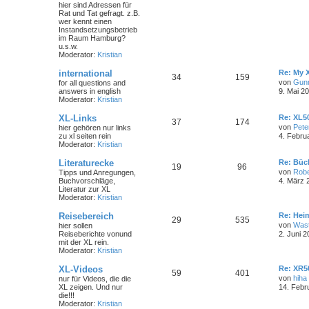
hier sind Adressen für
Rat und Tat gefragt. z.B.
wer kennt einen
Instandsetzungsbetrieb
im Raum Hamburg?
u.s.w.
Moderator:
Kristian
international
Re: My 
34
159
von
Gun
for all questions and
answers in english
9. Mai 2
Moderator:
Kristian
XL-Links
Re: XL50
37
174
von
Pete
hier gehören nur links
zu xl seiten rein
4. Febru
Moderator:
Kristian
Literaturecke
Re: Büc
19
96
von
Robe
Tipps und Anregungen,
Buchvorschläge,
4. März 
Literatur zur XL
Moderator:
Kristian
Reisebereich
Re: Hei
29
535
von
Wast
hier sollen
Reiseberichte vonund
2. Juni 2
mit der XL rein.
Moderator:
Kristian
XL-Videos
Re: XR5
59
401
von
hiha
nur für Videos, die die
XL zeigen. Und nur
14. Febr
die!!!
Moderator:
Kristian