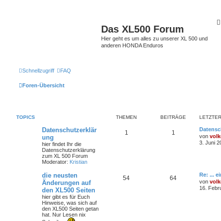
Das XL500 Forum
Hier geht es um alles zu unserer XL 500 und
anderen HONDA Enduros
Schnellzugriff
FAQ
Foren-Übersicht
TOPICS
THEMEN
BEITRÄGE
LETZTER
Datenschutzerklär
Datensc
1
1
von
volk
ung
3. Juni 2
hier findet Ihr die
Datenschutzerklärung
zum XL 500 Forum
Moderator:
Kristian
die neusten
Re: ... 
54
64
von
volk
Änderungen auf
16. Febr
den XL500 Seiten
hier gibt es für Euch
Hinweise, was sich auf
den XL500 Seiten getan
hat. Nur Lesen nix