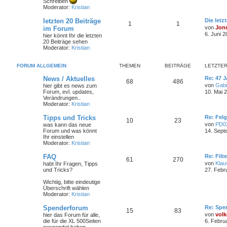
Schreiben
Moderator:
Kristian
letzten 20 Beiträge
Die letz
1
1
von
Jon
im Forum
6. Juni 2
hier könnt Ihr die letzten
20 Beiträge sehen
Moderator:
Kristian
FORUM ALLGEMEIN
THEMEN
BEITRÄGE
LETZTER
News / Aktuelles
Re: 47 J
68
486
von
Gabr
hier gibt es news zum
Forum, evl. updates,
10. Mai 
Verändrungen..
Moderator:
Kristian
Tipps und Tricks
Re: Felg
10
23
von
PD0
was kann das neue
Forum und was könnt
14. Sept
Ihr einstellen
Moderator:
Kristian
FAQ
Re: Filt
61
270
von
Klau
habt Ihr Fragen, Tipps
und Tricks?
27. Febr
Wichtig, bitte eindeutige
Überschrift wählen
Moderator:
Kristian
Spenderforum
Re: Spe
15
83
von
volk
hier das Forum für alle,
die für die XL 500Seiten
6. Febru