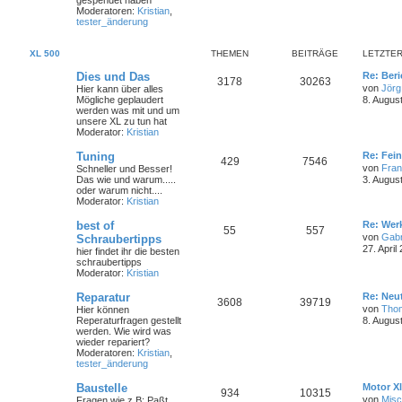
gespendet haben
Moderatoren:
Kristian
,
tester_änderung
XL 500
THEMEN
BEITRÄGE
LETZTER
Dies und Das
Re: Ber
3178
30263
von
Jörg
Hier kann über alles
Mögliche geplaudert
8. Augus
werden was mit und um
unsere XL zu tun hat
Moderator:
Kristian
Tuning
Re: Fei
429
7546
von
Fra
Schneller und Besser!
Das wie und warum.....
3. Augus
oder warum nicht....
Moderator:
Kristian
best of
Re: Wer
55
557
von
Gabr
Schraubertipps
27. April
hier findet ihr die besten
schraubertipps
Moderator:
Kristian
Reparatur
Re: Neut
3608
39719
von
Tho
Hier können
Reperaturfragen gestellt
8. Augus
werden. Wie wird was
wieder repariert?
Moderatoren:
Kristian
,
tester_änderung
Baustelle
Motor Xl
934
10315
von
Mis
Fragen wie z.B: Paßt