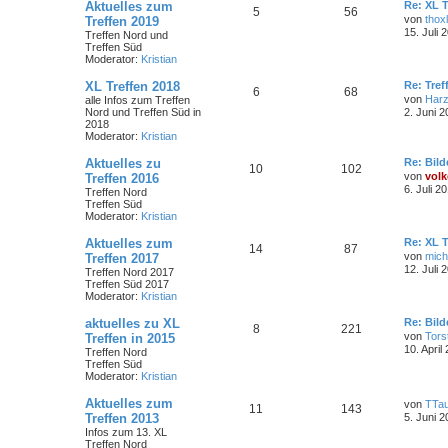
Aktuelles zum
Re: XL T
5
56
von
thoxl
Treffen 2019
15. Juli 
Treffen Nord und
Treffen Süd
Moderator:
Kristian
XL Treffen 2018
Re: Tref
6
68
von
Har
alle Infos zum Treffen
Nord und Treffen Süd in
2. Juni 2
2018
Moderator:
Kristian
Aktuelles zu
Re: Bild
10
102
von
volk
Treffen 2016
6. Juli 2
Treffen Nord
Treffen Süd
Moderator:
Kristian
Aktuelles zum
Re: XL T
14
87
von
mich
Treffen 2017
12. Juli 
Treffen Nord 2017
Treffen Süd 2017
Moderator:
Kristian
aktuelles zu XL
Re: Bild
8
221
von
Tors
Treffen in 2015
10. April
Treffen Nord
Treffen Süd
Moderator:
Kristian
Aktuelles zum
von
TTa
11
143
Treffen 2013
5. Juni 2
Infos zum 13. XL
Treffen Nord