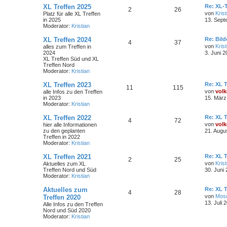
XL Treffen 2025
Re: XL-T
2
26
von
Krist
Platz für alle XL Treffen
in 2025
13. Sept
Moderator:
Kristian
XL Treffen 2024
Re: Bil
4
37
von
Krist
alles zum Treffen in
2024
3. Juni 2
XL Treffen Süd und XL
Treffen Nord
Moderator:
Kristian
XL Treffen 2023
Re: XL T
11
115
von
volk
alle Infos zu den Treffen
in 2023
15. März
Moderator:
Kristian
XL Treffen 2022
Re: XL T
4
72
von
volk
hier alle Informationen
zu den geplanten
21. Augu
Treffen in 2022
Moderator:
Kristian
XL Treffen 2021
Re: XL T
2
25
von
Krist
Aktuelles zum XL
Treffen Nord und Süd
30. Juni
Moderator:
Kristian
Aktuelles zum
Re: XL T
4
28
von
Mos
Treffen 2020
13. Juli 
Alle Infos zu den Treffen
Nord und Süd 2020
Moderator:
Kristian