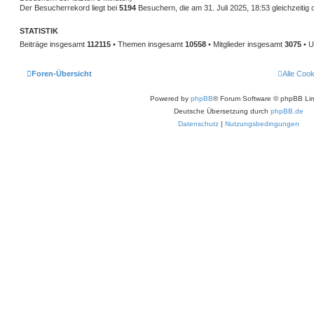
Der Besucherrekord liegt bei
5194
Besuchern, die am 31. Juli 2025, 18:53 gleichzeitig 
STATISTIK
Beiträge insgesamt
112115
• Themen insgesamt
10558
• Mitglieder insgesamt
3075
• U
Foren-Übersicht
Alle Coo
Powered by
phpBB
® Forum Software © phpBB Lim
Deutsche Übersetzung durch
phpBB.de
Datenschutz
|
Nutzungsbedingungen