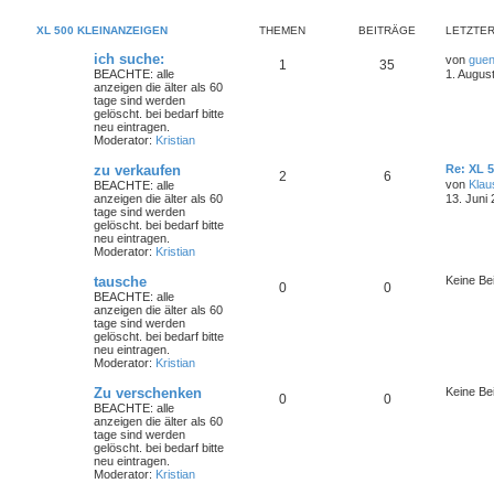
XL 500 KLEINANZEIGEN
THEMEN
BEITRÄGE
LETZTER
ich suche:
von
guen
1
35
BEACHTE: alle
1. Augus
anzeigen die älter als 60
tage sind werden
gelöscht. bei bedarf bitte
neu eintragen.
Moderator:
Kristian
zu verkaufen
Re: XL 
2
6
von
Klau
BEACHTE: alle
anzeigen die älter als 60
13. Juni
tage sind werden
gelöscht. bei bedarf bitte
neu eintragen.
Moderator:
Kristian
tausche
Keine Be
0
0
BEACHTE: alle
anzeigen die älter als 60
tage sind werden
gelöscht. bei bedarf bitte
neu eintragen.
Moderator:
Kristian
Zu verschenken
Keine Be
0
0
BEACHTE: alle
anzeigen die älter als 60
tage sind werden
gelöscht. bei bedarf bitte
neu eintragen.
Moderator:
Kristian