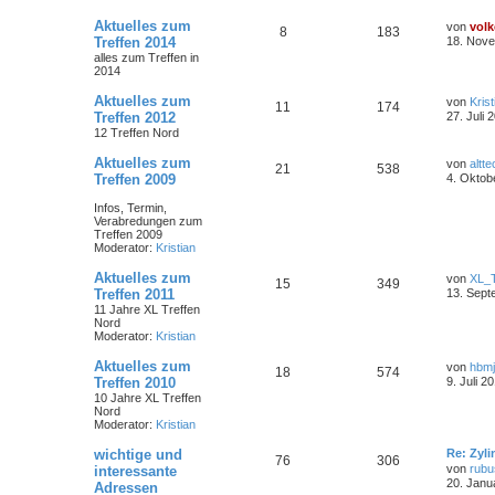
Aktuelles zum
von
volk
8
183
Treffen 2014
18. Nove
alles zum Treffen in
2014
Aktuelles zum
von
Krist
11
174
Treffen 2012
27. Juli 
12 Treffen Nord
Aktuelles zum
von
altte
21
538
Treffen 2009
4. Oktob
Infos, Termin,
Verabredungen zum
Treffen 2009
Moderator:
Kristian
Aktuelles zum
von
XL_
15
349
Treffen 2011
13. Sept
11 Jahre XL Treffen
Nord
Moderator:
Kristian
Aktuelles zum
von
hbm
18
574
Treffen 2010
9. Juli 2
10 Jahre XL Treffen
Nord
Moderator:
Kristian
wichtige und
Re: Zyl
76
306
von
rubu
interessante
20. Janu
Adressen