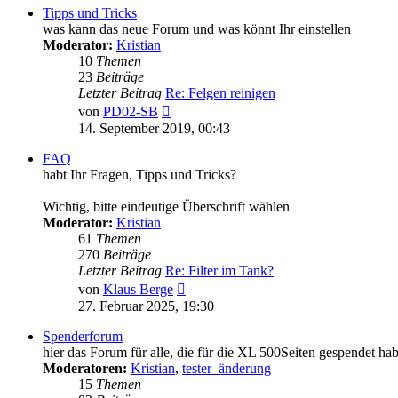
Tipps und Tricks
was kann das neue Forum und was könnt Ihr einstellen
Moderator:
Kristian
10
Themen
23
Beiträge
Letzter Beitrag
Re: Felgen reinigen
Neuester
von
PD02-SB
Beitrag
14. September 2019, 00:43
FAQ
habt Ihr Fragen, Tipps und Tricks?
Wichtig, bitte eindeutige Überschrift wählen
Moderator:
Kristian
61
Themen
270
Beiträge
Letzter Beitrag
Re: Filter im Tank?
Neuester
von
Klaus Berge
Beitrag
27. Februar 2025, 19:30
Spenderforum
hier das Forum für alle, die für die XL 500Seiten gespendet ha
Moderatoren:
Kristian
,
tester_änderung
15
Themen