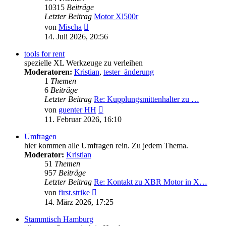
10315
Beiträge
Letzter Beitrag
Motor Xl500r
Neuester
von
Mischa
Beitrag
14. Juli 2026, 20:56
tools for rent
spezielle XL Werkzeuge zu verleihen
Moderatoren:
Kristian
,
tester_änderung
1
Themen
6
Beiträge
Letzter Beitrag
Re: Kupplungsmittenhalter zu …
Neuester
von
guenter HH
Beitrag
11. Februar 2026, 16:10
Umfragen
hier kommen alle Umfragen rein. Zu jedem Thema.
Moderator:
Kristian
51
Themen
957
Beiträge
Letzter Beitrag
Re: Kontakt zu XBR Motor in X…
Neuester
von
first.strike
Beitrag
14. März 2026, 17:25
Stammtisch Hamburg