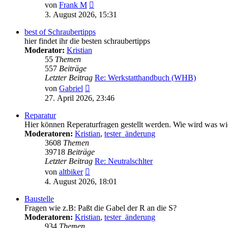
Neuester
von
Frank M
Beitrag
3. August 2026, 15:31
best of Schraubertipps
hier findet ihr die besten schraubertipps
Moderator:
Kristian
55
Themen
557
Beiträge
Letzter Beitrag
Re: Werkstatthandbuch (WHB)
Neuester
von
Gabriel
Beitrag
27. April 2026, 23:46
Reparatur
Hier können Reperaturfragen gestellt werden. Wie wird was wie
Moderatoren:
Kristian
,
tester_änderung
3608
Themen
39718
Beiträge
Letzter Beitrag
Re: Neutralschlter
Neuester
von
altbiker
Beitrag
4. August 2026, 18:01
Baustelle
Fragen wie z.B: Paßt die Gabel der R an die S?
Moderatoren:
Kristian
,
tester_änderung
934
Themen