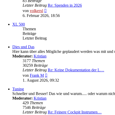
83
Beiträge
Letzter Beitrag
Re: Spenden in 2026
Neuester
von
volkerxl
Beitrag
6. Februar 2026, 18:56
XL 500
Themen
Beiträge
Letzter Beitrag
Dies und Das
Hier kann über alles Mögliche geplaudert werden was mit und 
Moderator:
Kristian
3177
Themen
30259
Beiträge
Letzter Beitrag
Re: Keine Dokumentation der L…
Neuester
von
Frank M
Beitrag
1. August 2026, 09:32
Tuning
Schneller und Besser! Das wie und warum..... oder warum nicht
Moderator:
Kristian
429
Themen
7546
Beiträge
Letzter Beitrag
Re: Feinere Cockpit Instrumen…