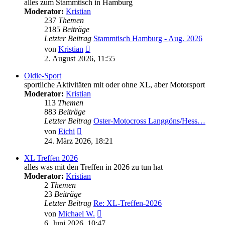
alles zum Stammtisch in Hamburg
Moderator:
Kristian
237
Themen
2185
Beiträge
Letzter Beitrag
Stammtisch Hamburg - Aug. 2026
Neuester
von
Kristian
Beitrag
2. August 2026, 11:55
Oldie-Sport
sportliche Aktivitäten mit oder ohne XL, aber Motorsport
Moderator:
Kristian
113
Themen
883
Beiträge
Letzter Beitrag
Oster-Motocross Langgöns/Hess…
Neuester
von
Eichi
Beitrag
24. März 2026, 18:21
XL Treffen 2026
alles was mit den Treffen in 2026 zu tun hat
Moderator:
Kristian
2
Themen
23
Beiträge
Letzter Beitrag
Re: XL-Treffen-2026
Neuester
von
Michael W.
Beitrag
6. Juni 2026, 10:47