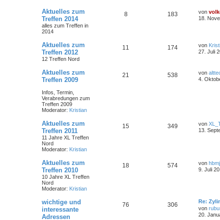
Aktuelles zum
von
volk
8
183
Treffen 2014
18. Nove
alles zum Treffen in
2014
Aktuelles zum
von
Krist
11
174
Treffen 2012
27. Juli 
12 Treffen Nord
Aktuelles zum
von
altte
21
538
Treffen 2009
4. Oktob
Infos, Termin,
Verabredungen zum
Treffen 2009
Moderator:
Kristian
Aktuelles zum
von
XL_
15
349
Treffen 2011
13. Sept
11 Jahre XL Treffen
Nord
Moderator:
Kristian
Aktuelles zum
von
hbm
18
574
Treffen 2010
9. Juli 2
10 Jahre XL Treffen
Nord
Moderator:
Kristian
wichtige und
Re: Zyl
76
306
von
rubu
interessante
20. Janu
Adressen