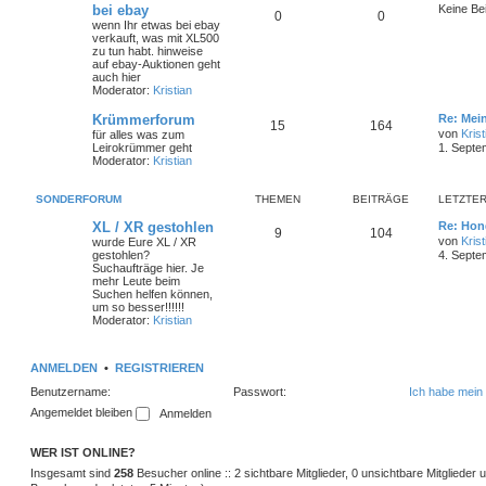
bei ebay
Keine Be
0
0
wenn Ihr etwas bei ebay
verkauft, was mit XL500
zu tun habt. hinweise
auf ebay-Auktionen geht
auch hier
Moderator:
Kristian
Krümmerforum
Re: Mei
15
164
von
Krist
für alles was zum
Leirokrümmer geht
1. Septe
Moderator:
Kristian
SONDERFORUM
THEMEN
BEITRÄGE
LETZTER
XL / XR gestohlen
Re: Hon
9
104
von
Krist
wurde Eure XL / XR
gestohlen?
4. Septe
Suchaufträge hier. Je
mehr Leute beim
Suchen helfen können,
um so besser!!!!!!
Moderator:
Kristian
ANMELDEN
•
REGISTRIEREN
Benutzername:
Passwort:
Ich habe mein
Angemeldet bleiben
WER IST ONLINE?
Insgesamt sind
258
Besucher online :: 2 sichtbare Mitglieder, 0 unsichtbare Mitglieder