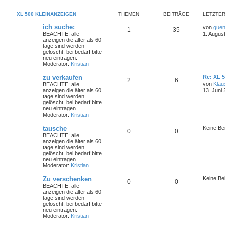
XL 500 KLEINANZEIGEN
THEMEN
BEITRÄGE
LETZTER
ich suche:
von
guen
1
35
BEACHTE: alle
1. Augus
anzeigen die älter als 60
tage sind werden
gelöscht. bei bedarf bitte
neu eintragen.
Moderator:
Kristian
zu verkaufen
Re: XL 
2
6
von
Klau
BEACHTE: alle
anzeigen die älter als 60
13. Juni
tage sind werden
gelöscht. bei bedarf bitte
neu eintragen.
Moderator:
Kristian
tausche
Keine Be
0
0
BEACHTE: alle
anzeigen die älter als 60
tage sind werden
gelöscht. bei bedarf bitte
neu eintragen.
Moderator:
Kristian
Zu verschenken
Keine Be
0
0
BEACHTE: alle
anzeigen die älter als 60
tage sind werden
gelöscht. bei bedarf bitte
neu eintragen.
Moderator:
Kristian