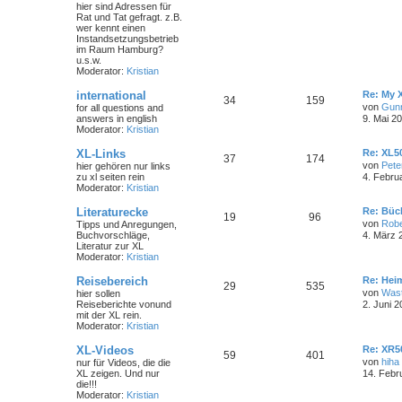
hier sind Adressen für
Rat und Tat gefragt. z.B.
wer kennt einen
Instandsetzungsbetrieb
im Raum Hamburg?
u.s.w.
Moderator:
Kristian
international
Re: My 
34
159
von
Gun
for all questions and
answers in english
9. Mai 2
Moderator:
Kristian
XL-Links
Re: XL50
37
174
von
Pete
hier gehören nur links
zu xl seiten rein
4. Febru
Moderator:
Kristian
Literaturecke
Re: Büc
19
96
von
Robe
Tipps und Anregungen,
Buchvorschläge,
4. März 
Literatur zur XL
Moderator:
Kristian
Reisebereich
Re: Hei
29
535
von
Wast
hier sollen
Reiseberichte vonund
2. Juni 2
mit der XL rein.
Moderator:
Kristian
XL-Videos
Re: XR5
59
401
von
hiha
nur für Videos, die die
XL zeigen. Und nur
14. Febr
die!!!
Moderator:
Kristian