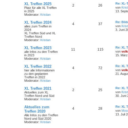
XL Treffen 2025
Re: XL-T
2
26
von
Krist
Platz für alle XL Treffen
in 2025
13. Sept
Moderator:
Kristian
XL Treffen 2024
Re: Bil
4
37
von
Krist
alles zum Treffen in
2024
3. Juni 2
XL Treffen Süd und XL
Treffen Nord
Moderator:
Kristian
XL Treffen 2023
Re: XL T
11
115
von
volk
alle Infos zu den Treffen
in 2023
15. März
Moderator:
Kristian
XL Treffen 2022
Re: XL T
4
72
von
volk
hier alle Informationen
zu den geplanten
21. Augu
Treffen in 2022
Moderator:
Kristian
XL Treffen 2021
Re: XL T
2
25
von
Krist
Aktuelles zum XL
Treffen Nord und Süd
30. Juni
Moderator:
Kristian
Aktuelles zum
Re: XL T
4
28
von
Mos
Treffen 2020
13. Juli 
Alle Infos zu den Treffen
Nord und Süd 2020
Moderator:
Kristian