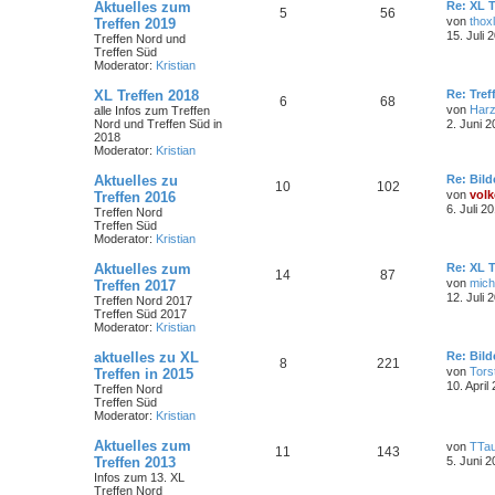
Aktuelles zum
Re: XL T
5
56
von
thoxl
Treffen 2019
15. Juli 
Treffen Nord und
Treffen Süd
Moderator:
Kristian
XL Treffen 2018
Re: Tref
6
68
von
Har
alle Infos zum Treffen
Nord und Treffen Süd in
2. Juni 2
2018
Moderator:
Kristian
Aktuelles zu
Re: Bild
10
102
von
volk
Treffen 2016
6. Juli 2
Treffen Nord
Treffen Süd
Moderator:
Kristian
Aktuelles zum
Re: XL T
14
87
von
mich
Treffen 2017
12. Juli 
Treffen Nord 2017
Treffen Süd 2017
Moderator:
Kristian
aktuelles zu XL
Re: Bild
8
221
von
Tors
Treffen in 2015
10. April
Treffen Nord
Treffen Süd
Moderator:
Kristian
Aktuelles zum
von
TTa
11
143
Treffen 2013
5. Juni 2
Infos zum 13. XL
Treffen Nord