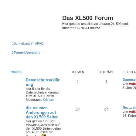
Das XL500 Forum
Hier geht es um alles zu unserer XL 500 und
anderen HONDA Enduros
Schnellzugriff
FAQ
Foren-Übersicht
TOPICS
THEMEN
BEITRÄGE
LETZTER
Datenschutzerklär
Datensc
1
1
von
volk
ung
3. Juni 2
hier findet Ihr die
Datenschutzerklärung
zum XL 500 Forum
Moderator:
Kristian
die neusten
Re: ... 
54
64
von
volk
Änderungen auf
16. Febr
den XL500 Seiten
hier gibt es für Euch
Hinweise, was sich auf
den XL500 Seiten getan
hat. Nur Lesen nix