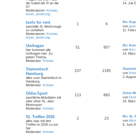
die Gabel der R an die
14. Juli 
S?
Moderatoren:
Kristian
,
tester_änderung
tools for rent
Re: Kup
1
6
von
guen
spezielle XL Werkzeuge
zu verleihen
11. Febr
Moderatoren:
Kristian
,
tester_änderung
Umfragen
Re: Kon
51
957
von
first
hier kommen alle
Umfragen rein. Zu
14. März
jedem Thema.
Moderator:
Kristian
Stammtisch
Stammti
237
2185
von
Krist
Hamburg
2. Augus
alles zum Stammtisch in
Hamburg
Moderator:
Kristian
Oldie-Sport
Oster-M
113
883
von
Eichi
sportliche Aktivitäten mit
oder ohne XL, aber
24. März
Motorsport
Moderator:
Kristian
XL Treffen 2026
Re: XL-T
2
23
von
Mich
alles was mit den
Treffen in 2026 zu tun
6. Juni 2
hat
Moderator:
Kristian