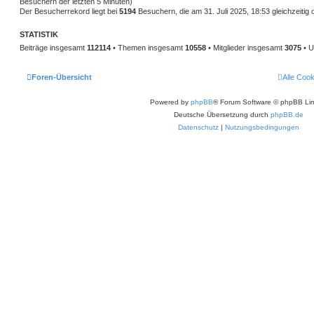
Besuchern der letzten 5 Minuten)
Der Besucherrekord liegt bei
5194
Besuchern, die am 31. Juli 2025, 18:53 gleichzeitig 
STATISTIK
Beiträge insgesamt
112114
• Themen insgesamt
10558
• Mitglieder insgesamt
3075
• U
Foren-Übersicht
Alle Coo
Powered by
phpBB
® Forum Software © phpBB Lim
Deutsche Übersetzung durch
phpBB.de
Datenschutz
|
Nutzungsbedingungen