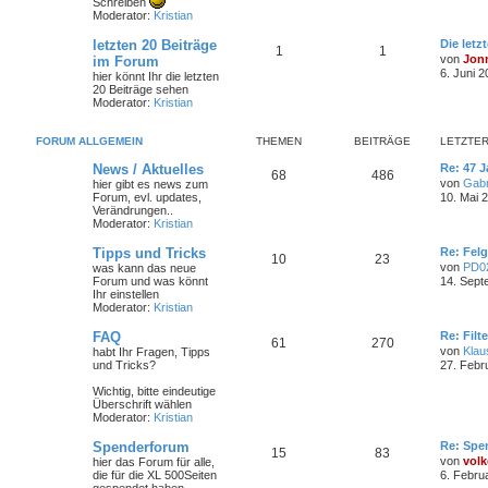
Schreiben
Moderator:
Kristian
letzten 20 Beiträge
Die letz
1
1
von
Jon
im Forum
6. Juni 2
hier könnt Ihr die letzten
20 Beiträge sehen
Moderator:
Kristian
FORUM ALLGEMEIN
THEMEN
BEITRÄGE
LETZTER
News / Aktuelles
Re: 47 J
68
486
von
Gabr
hier gibt es news zum
Forum, evl. updates,
10. Mai 
Verändrungen..
Moderator:
Kristian
Tipps und Tricks
Re: Felg
10
23
von
PD0
was kann das neue
Forum und was könnt
14. Sept
Ihr einstellen
Moderator:
Kristian
FAQ
Re: Filt
61
270
von
Klau
habt Ihr Fragen, Tipps
und Tricks?
27. Febr
Wichtig, bitte eindeutige
Überschrift wählen
Moderator:
Kristian
Spenderforum
Re: Spe
15
83
von
volk
hier das Forum für alle,
die für die XL 500Seiten
6. Febru