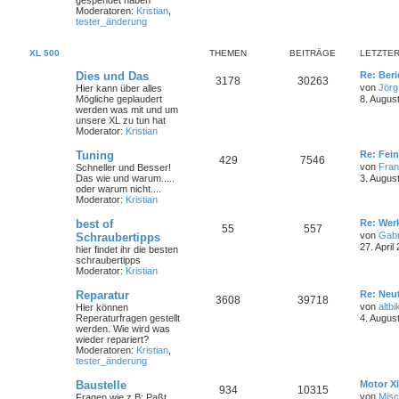
gespendet haben
Moderatoren:
Kristian
,
tester_änderung
XL 500
THEMEN
BEITRÄGE
LETZTER
Dies und Das
Re: Ber
3178
30263
von
Jörg
Hier kann über alles
Mögliche geplaudert
8. Augus
werden was mit und um
unsere XL zu tun hat
Moderator:
Kristian
Tuning
Re: Fei
429
7546
von
Fra
Schneller und Besser!
Das wie und warum.....
3. Augus
oder warum nicht....
Moderator:
Kristian
best of
Re: Wer
55
557
von
Gabr
Schraubertipps
27. April
hier findet ihr die besten
schraubertipps
Moderator:
Kristian
Reparatur
Re: Neut
3608
39718
von
altbi
Hier können
Reperaturfragen gestellt
4. Augus
werden. Wie wird was
wieder repariert?
Moderatoren:
Kristian
,
tester_änderung
Baustelle
Motor Xl
934
10315
von
Mis
Fragen wie z.B: Paßt