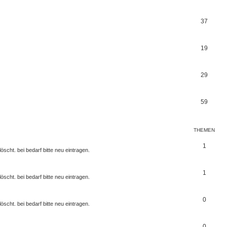
37
19
29
59
THEMEN
1
scht. bei bedarf bitte neu eintragen.
1
scht. bei bedarf bitte neu eintragen.
0
scht. bei bedarf bitte neu eintragen.
0