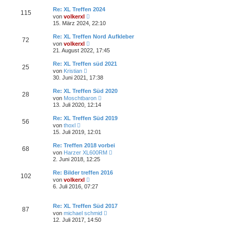
e
r
B
s
a
Re: XL Treffen 2024
e
115
t
g
N
i
von
volkerxl
e
e
t
15. März 2024, 22:10
r
u
r
B
e
a
Re: XL Treffen Nord Aufkleber
e
72
s
g
N
i
von
volkerxl
t
e
t
21. August 2022, 17:45
e
u
r
r
e
a
Re: XL Treffen süd 2021
B
25
s
g
N
e
von
Kristian
t
e
i
30. Juni 2021, 17:38
e
u
t
r
e
r
Re: XL Treffen Süd 2020
B
28
s
a
N
e
von
Moschtbaron
t
g
e
i
13. Juli 2020, 12:14
e
u
t
r
e
r
Re: XL Treffen Süd 2019
B
56
s
a
N
e
von
thoxl
t
g
e
i
15. Juli 2019, 12:01
e
u
t
r
e
r
Re: Treffen 2018 vorbei
B
68
s
a
N
e
von
Harzer XL600RM
t
g
e
i
2. Juni 2018, 12:25
e
u
t
r
e
r
Re: Bilder treffen 2016
B
102
s
a
N
e
von
volkerxl
t
g
e
i
6. Juli 2016, 07:27
e
u
t
r
e
r
B
s
a
Re: XL Treffen Süd 2017
e
87
t
g
N
i
von
michael schmid
e
e
t
12. Juli 2017, 14:50
r
u
r
B