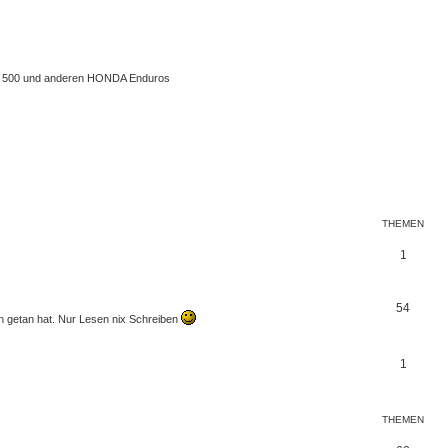
 XL 500 und anderen HONDA Enduros
THEMEN
1
54
en getan hat. Nur Lesen nix Schreiben
1
THEMEN