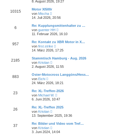
e
i
8. August 2026, 19:27
e
u
t
r
e
r
Motor Xl500r
B
10315
s
a
N
e
von
Mischa
t
g
e
i
14. Juli 2026, 20:56
e
u
t
r
e
r
Re: Kupplungsmittenhalter zu …
B
6
s
a
N
e
von
guenter HH
t
g
e
i
11. Februar 2026, 16:10
e
u
t
r
e
r
Re: Kontakt zu XBR Motor in X…
B
957
s
a
N
e
von
first.strike
t
g
e
i
14. März 2026, 17:25
e
u
t
r
e
r
Stammtisch Hamburg - Aug. 2026
B
2185
s
a
N
e
von
Kristian
t
g
e
i
2. August 2026, 11:55
e
u
t
r
e
r
Oster-Motocross Langgöns/Hess…
B
883
s
a
N
e
von
Eichi
t
g
e
i
24. März 2026, 18:21
e
u
t
r
e
r
Re: XL-Treffen-2026
B
23
s
a
N
e
von
Michael W.
t
g
e
i
6. Juni 2026, 10:47
e
u
t
r
e
r
Re: XL-Treffen 2025
B
26
s
a
N
e
von
Kristian
t
g
e
i
13. September 2025, 19:36
e
u
t
r
e
r
Re: Bilder und Video vom Tref…
B
37
s
a
N
e
von
Kristian
t
g
e
i
3. Juni 2024, 14:04
e
u
t
r