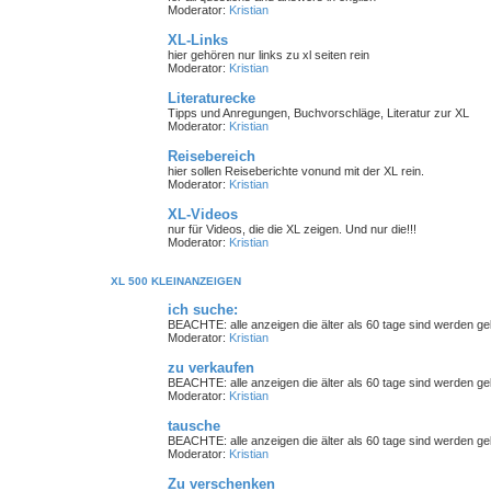
Moderator:
Kristian
XL-Links
hier gehören nur links zu xl seiten rein
Moderator:
Kristian
Literaturecke
Tipps und Anregungen, Buchvorschläge, Literatur zur XL
Moderator:
Kristian
Reisebereich
hier sollen Reiseberichte vonund mit der XL rein.
Moderator:
Kristian
XL-Videos
nur für Videos, die die XL zeigen. Und nur die!!!
Moderator:
Kristian
XL 500 KLEINANZEIGEN
ich suche:
BEACHTE: alle anzeigen die älter als 60 tage sind werden gelö
Moderator:
Kristian
zu verkaufen
BEACHTE: alle anzeigen die älter als 60 tage sind werden gelö
Moderator:
Kristian
tausche
BEACHTE: alle anzeigen die älter als 60 tage sind werden gelö
Moderator:
Kristian
Zu verschenken