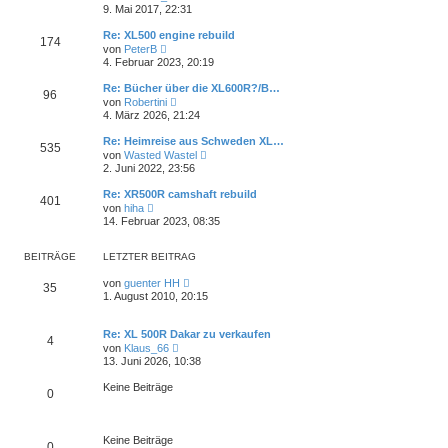
t
e
t
9. Mai 2017, 22:31
e
u
r
r
e
a
Re: XL500 engine rebuild
B
174
s
g
N
e
von
PeterB
t
e
i
4. Februar 2023, 20:19
e
u
t
r
e
r
Re: Bücher über die XL600R?/B…
B
96
s
a
N
e
von
Robertini
t
g
e
i
4. März 2026, 21:24
e
u
t
r
e
r
Re: Heimreise aus Schweden XL…
B
535
s
a
N
e
von
Wasted Wastel
t
g
e
i
2. Juni 2022, 23:56
e
u
t
r
e
r
Re: XR500R camshaft rebuild
B
401
s
a
N
e
von
hiha
t
g
e
i
14. Februar 2023, 08:35
e
u
t
r
e
r
B
s
a
BEITRÄGE
LETZTER BEITRAG
e
t
g
i
e
N
von
guenter HH
t
35
r
e
1. August 2010, 20:15
r
B
u
a
e
e
g
i
s
Re: XL 500R Dakar zu verkaufen
t
4
t
N
von
Klaus_66
r
e
e
13. Juni 2026, 10:38
a
r
u
g
B
e
Keine Beiträge
e
0
s
i
t
t
e
r
r
a
Keine Beiträge
B
0