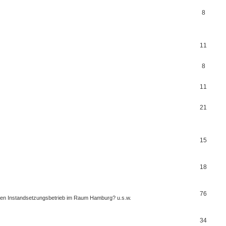
8
11
8
11
21
15
18
76
einen Instandsetzungsbetrieb im Raum Hamburg? u.s.w.
34