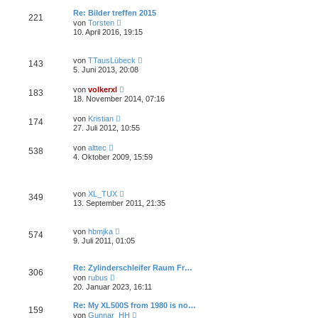
e
a
e
s
g
Re: Bilder treffen 2015
i
221
t
N
t
von
Torsten
e
e
r
10. April 2016, 19:15
r
u
a
B
e
g
e
s
N
i
von
TTausLübeck
143
t
e
t
5. Juni 2013, 20:08
e
u
r
r
e
a
N
B
von
volkerxl
183
s
g
e
e
18. November 2014, 07:16
t
u
i
e
e
t
N
r
von
Kristian
174
s
r
e
B
27. Juli 2012, 10:55
t
a
u
e
e
g
e
i
N
r
von
alttec
538
s
t
e
B
4. Oktober 2009, 15:59
t
r
u
e
e
a
e
i
r
g
s
t
B
t
r
N
e
von
XL_TUX
349
e
a
e
i
13. September 2011, 21:35
r
g
u
t
B
e
r
e
s
a
N
i
von
hbmjka
574
t
g
e
t
9. Juli 2011, 01:05
e
u
r
r
e
a
B
s
g
Re: Zylinderschleifer Raum Fr…
e
306
t
N
i
von
rubus
e
e
t
20. Januar 2023, 16:11
r
u
r
B
e
a
Re: My XL500S from 1980 is no…
e
159
s
g
N
i
von
Gunnar_HH