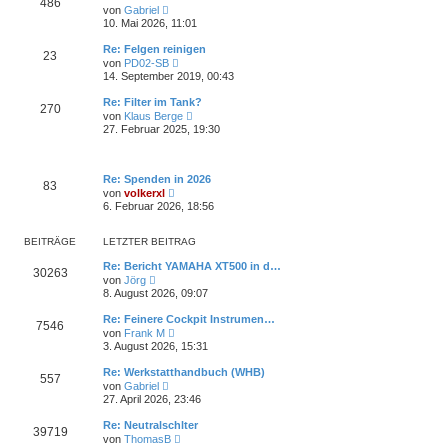
486
r
N
r
von
Gabriel
B
e
a
10. Mai 2026, 11:01
e
u
g
i
e
Re: Felgen reinigen
t
23
s
N
von
PD02-SB
r
t
e
14. September 2019, 00:43
a
e
u
g
r
e
Re: Filter im Tank?
B
270
s
N
e
von
Klaus Berge
t
e
i
27. Februar 2025, 19:30
e
u
t
r
e
r
B
s
a
e
t
g
Re: Spenden in 2026
i
83
e
N
t
von
volkerxl
r
e
r
6. Februar 2026, 18:56
B
u
a
e
e
g
i
s
BEITRÄGE
LETZTER BEITRAG
t
t
r
e
Re: Bericht YAMAHA XT500 in d…
a
30263
r
N
von
Jörg
g
B
e
8. August 2026, 09:07
e
u
i
e
Re: Feinere Cockpit Instrumen…
t
7546
s
N
von
Frank M
r
t
e
3. August 2026, 15:31
a
e
u
g
r
e
Re: Werkstatthandbuch (WHB)
B
557
s
N
e
von
Gabriel
t
e
i
27. April 2026, 23:46
e
u
t
r
e
r
Re: Neutralschlter
B
39719
s
a
N
e
von
ThomasB
t
g