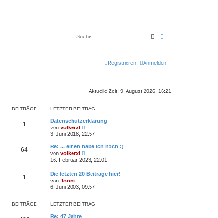
Suche
Erweiterte Suche
Registrieren
Anmelden
Aktuelle Zeit: 9. August 2026, 16:21
BEITRÄGE
LETZTER BEITRAG
Datenschutzerklärung
1
N
von
volkerxl
e
3. Juni 2018, 22:57
u
e
Re: ... einen habe ich noch :)
64
s
N
von
volkerxl
t
e
16. Februar 2023, 22:01
e
u
r
e
B
Die letzten 20 Beiträge hier!
s
1
e
N
von
Jonni
t
i
e
6. Juni 2003, 09:57
e
t
u
r
r
e
B
a
s
BEITRÄGE
LETZTER BEITRAG
e
g
t
i
e
Re: 47 Jahre
t