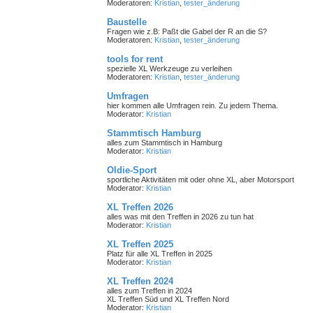
Moderatoren:
Kristian
,
tester_änderung
Baustelle
Fragen wie z.B: Paßt die Gabel der R an die S?
Moderatoren:
Kristian
,
tester_änderung
tools for rent
spezielle XL Werkzeuge zu verleihen
Moderatoren:
Kristian
,
tester_änderung
Umfragen
hier kommen alle Umfragen rein. Zu jedem Thema.
Moderator:
Kristian
Stammtisch Hamburg
alles zum Stammtisch in Hamburg
Moderator:
Kristian
Oldie-Sport
sportliche Aktivitäten mit oder ohne XL, aber Motorsport
Moderator:
Kristian
XL Treffen 2026
alles was mit den Treffen in 2026 zu tun hat
Moderator:
Kristian
XL Treffen 2025
Platz für alle XL Treffen in 2025
Moderator:
Kristian
XL Treffen 2024
alles zum Treffen in 2024
XL Treffen Süd und XL Treffen Nord
Moderator:
Kristian