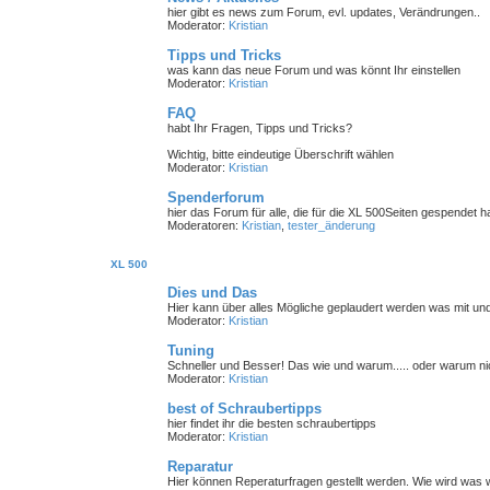
hier gibt es news zum Forum, evl. updates, Verändrungen..
Moderator:
Kristian
Tipps und Tricks
was kann das neue Forum und was könnt Ihr einstellen
Moderator:
Kristian
FAQ
habt Ihr Fragen, Tipps und Tricks?
Wichtig, bitte eindeutige Überschrift wählen
Moderator:
Kristian
Spenderforum
hier das Forum für alle, die für die XL 500Seiten gespendet 
Moderatoren:
Kristian
,
tester_änderung
XL 500
Dies und Das
Hier kann über alles Mögliche geplaudert werden was mit un
Moderator:
Kristian
Tuning
Schneller und Besser! Das wie und warum..... oder warum nic
Moderator:
Kristian
best of Schraubertipps
hier findet ihr die besten schraubertipps
Moderator:
Kristian
Reparatur
Hier können Reperaturfragen gestellt werden. Wie wird was w