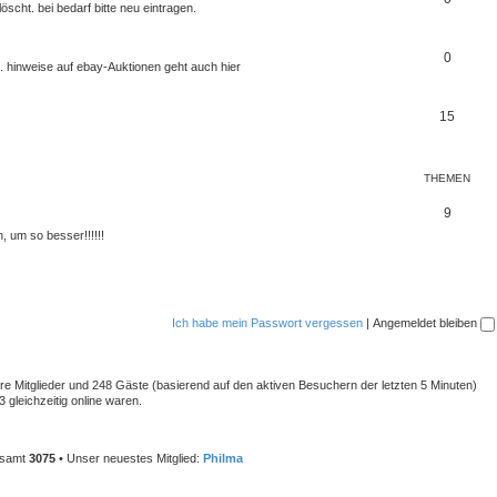
scht. bei bedarf bitte neu eintragen.
0
. hinweise auf ebay-Auktionen geht auch hier
15
THEMEN
9
 um so besser!!!!!!
Ich habe mein Passwort vergessen
|
Angemeldet bleiben
bare Mitglieder und 248 Gäste (basierend auf den aktiven Besuchern der letzten 5 Minuten)
 gleichzeitig online waren.
gesamt
3075
• Unser neuestes Mitglied:
Philma