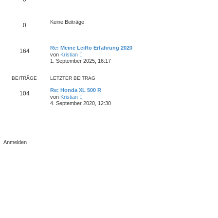
g
e
i
t
r
Keine Beiträge
0
a
g
Re: Meine LeiRo Erfahrung 2020
164
N
von
Kristian
e
1. September 2025, 16:17
u
e
s
BEITRÄGE
LETZTER BEITRAG
t
e
Re: Honda XL 500 R
104
r
N
von
Kristian
B
e
4. September 2020, 12:30
e
u
i
e
t
s
r
t
a
e
g
r
B
e
i
t
r
a
g