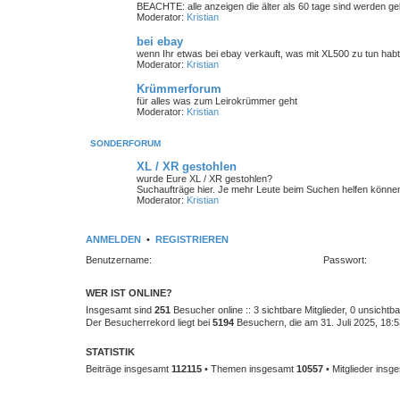
BEACHTE: alle anzeigen die älter als 60 tage sind werden gelö
Moderator:
Kristian
bei ebay
wenn Ihr etwas bei ebay verkauft, was mit XL500 zu tun habt
Moderator:
Kristian
Krümmerforum
für alles was zum Leirokrümmer geht
Moderator:
Kristian
SONDERFORUM
XL / XR gestohlen
wurde Eure XL / XR gestohlen?
Suchaufträge hier. Je mehr Leute beim Suchen helfen können,
Moderator:
Kristian
ANMELDEN
•
REGISTRIEREN
Benutzername:
Passwort:
WER IST ONLINE?
Insgesamt sind
251
Besucher online :: 3 sichtbare Mitglieder, 0 unsicht
Der Besucherrekord liegt bei
5194
Besuchern, die am 31. Juli 2025, 18:53
STATISTIK
Beiträge insgesamt
112115
• Themen insgesamt
10557
• Mitglieder ins