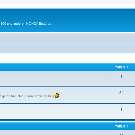
 XL 500 und anderen HONDA Enduros
THEMEN
1
54
en getan hat. Nur Lesen nix Schreiben
1
THEMEN