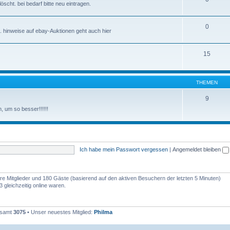
scht. bei bedarf bitte neu eintragen.
0
. hinweise auf ebay-Auktionen geht auch hier
15
THEMEN
9
 um so besser!!!!!!
Ich habe mein Passwort vergessen
|
Angemeldet bleiben
bare Mitglieder und 180 Gäste (basierend auf den aktiven Besuchern der letzten 5 Minuten)
 gleichzeitig online waren.
gesamt
3075
• Unser neuestes Mitglied:
Philma