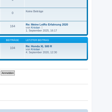
g
e
i
t
r
Keine Beiträge
0
a
g
Re: Meine LeiRo Erfahrung 2020
164
N
von
Kristian
e
1. September 2025, 16:17
u
e
s
BEITRÄGE
LETZTER BEITRAG
t
e
Re: Honda XL 500 R
104
r
N
von
Kristian
B
e
4. September 2020, 12:30
e
u
i
e
t
s
r
t
a
e
g
r
B
e
i
t
r
a
g