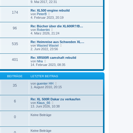
t
e
9. Mai 2017, 22:31
t
e
u
r
r
e
a
Re: XL500 engine rebuild
B
174
s
g
N
von
PeterB
e
t
e
4. Februar 2023, 20:19
i
e
u
t
r
e
r
Re: Bücher über die XL600R?/B…
B
96
s
a
N
von
Robertini
e
t
g
e
4. März 2026, 21:24
i
e
u
t
r
e
r
Re: Heimreise aus Schweden XL…
B
535
s
a
N
von
Wasted Wastel
e
t
g
e
2. Juni 2022, 23:56
i
e
u
t
r
e
r
Re: XR500R camshaft rebuild
B
401
s
a
N
von
hiha
e
t
g
e
14. Februar 2023, 08:35
i
e
u
t
r
e
r
B
s
a
BEITRÄGE
LETZTER BEITRAG
e
t
g
i
e
N
von
guenter HH
t
35
r
e
1. August 2010, 20:15
r
B
u
a
e
e
g
i
s
Re: XL 500R Dakar zu verkaufen
t
6
t
N
von
Klaus_66
r
e
e
13. Juni 2026, 10:38
a
r
u
g
B
e
Keine Beiträge
e
0
s
i
t
t
e
r
r
a
Keine Beiträge
B
0