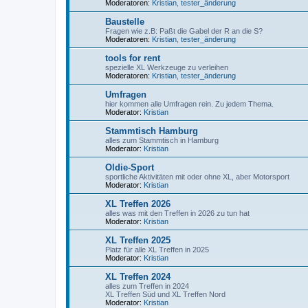
Moderatoren:
Kristian
,
tester_änderung
Baustelle
Fragen wie z.B: Paßt die Gabel der R an die S?
Moderatoren:
Kristian
,
tester_änderung
tools for rent
spezielle XL Werkzeuge zu verleihen
Moderatoren:
Kristian
,
tester_änderung
Umfragen
hier kommen alle Umfragen rein. Zu jedem Thema.
Moderator:
Kristian
Stammtisch Hamburg
alles zum Stammtisch in Hamburg
Moderator:
Kristian
Oldie-Sport
sportliche Aktivitäten mit oder ohne XL, aber Motorsport
Moderator:
Kristian
XL Treffen 2026
alles was mit den Treffen in 2026 zu tun hat
Moderator:
Kristian
XL Treffen 2025
Platz für alle XL Treffen in 2025
Moderator:
Kristian
XL Treffen 2024
alles zum Treffen in 2024
XL Treffen Süd und XL Treffen Nord
Moderator:
Kristian