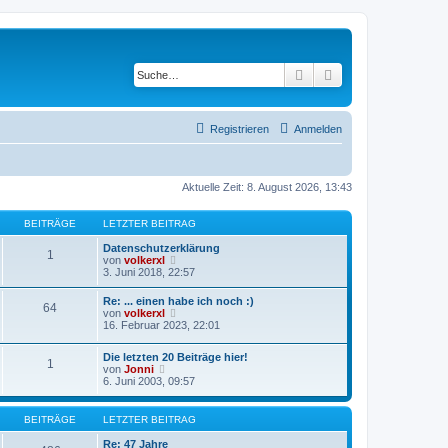
Suche
Erweiterte Suche
Registrieren
Anmelden
Aktuelle Zeit: 8. August 2026, 13:43
BEITRÄGE
LETZTER BEITRAG
Datenschutzerklärung
1
N
von
volkerxl
e
3. Juni 2018, 22:57
u
e
Re: ... einen habe ich noch :)
64
s
N
von
volkerxl
t
e
16. Februar 2023, 22:01
e
u
r
e
B
Die letzten 20 Beiträge hier!
s
1
e
N
von
Jonni
t
i
e
6. Juni 2003, 09:57
e
t
u
r
r
e
B
a
s
BEITRÄGE
LETZTER BEITRAG
e
g
t
i
e
Re: 47 Jahre
t