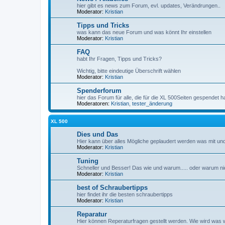
hier gibt es news zum Forum, evl. updates, Verändrungen..
Moderator:
Kristian
Tipps und Tricks
was kann das neue Forum und was könnt Ihr einstellen
Moderator:
Kristian
FAQ
habt Ihr Fragen, Tipps und Tricks?
Wichtig, bitte eindeutige Überschrift wählen
Moderator:
Kristian
Spenderforum
hier das Forum für alle, die für die XL 500Seiten gespendet 
Moderatoren:
Kristian
,
tester_änderung
XL 500
Dies und Das
Hier kann über alles Mögliche geplaudert werden was mit un
Moderator:
Kristian
Tuning
Schneller und Besser! Das wie und warum..... oder warum nic
Moderator:
Kristian
best of Schraubertipps
hier findet ihr die besten schraubertipps
Moderator:
Kristian
Reparatur
Hier können Reperaturfragen gestellt werden. Wie wird was w