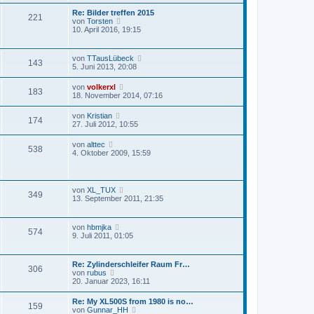
e
a
e
s
g
Re: Bilder treffen 2015
i
221
t
N
von
Torsten
t
e
e
10. April 2016, 19:15
r
r
u
a
B
e
g
e
s
N
von
TTausLübeck
i
143
t
e
5. Juni 2013, 20:08
t
e
u
r
r
e
a
N
von
volkerxl
B
183
s
g
e
18. November 2014, 07:16
e
t
u
i
e
e
t
N
von
Kristian
r
174
s
r
e
27. Juli 2012, 10:55
B
t
a
u
e
e
g
e
i
N
von
alttec
r
538
s
t
e
4. Oktober 2009, 15:59
B
t
r
u
e
e
a
e
i
r
g
s
t
B
t
r
N
von
XL_TUX
e
349
e
a
e
13. September 2011, 21:35
i
r
g
u
t
B
e
r
e
s
a
N
von
hbmjka
i
574
t
g
e
9. Juli 2011, 01:05
t
e
u
r
r
e
a
B
s
g
Re: Zylinderschleifer Raum Fr…
e
306
t
N
von
rubus
i
e
e
20. Januar 2023, 16:11
t
r
u
r
B
e
a
Re: My XL500S from 1980 is no…
e
159
s
g
N
von
Gunnar_HH
i