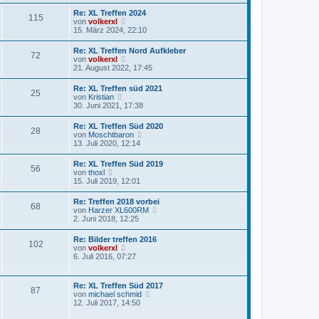
e
r
B
s
a
Re: XL Treffen 2024
e
115
t
g
N
von
volkerxl
i
e
e
15. März 2024, 22:10
t
r
u
r
B
e
a
Re: XL Treffen Nord Aufkleber
e
72
s
g
N
von
volkerxl
i
t
e
21. August 2022, 17:45
t
e
u
r
r
e
a
Re: XL Treffen süd 2021
B
25
s
g
N
von
Kristian
e
t
e
30. Juni 2021, 17:38
i
e
u
t
r
e
r
Re: XL Treffen Süd 2020
B
28
s
a
N
von
Moschtbaron
e
t
g
e
13. Juli 2020, 12:14
i
e
u
t
r
e
r
Re: XL Treffen Süd 2019
B
56
s
a
N
von
thoxl
e
t
g
e
15. Juli 2019, 12:01
i
e
u
t
r
e
r
Re: Treffen 2018 vorbei
B
68
s
a
N
von
Harzer XL600RM
e
t
g
e
2. Juni 2018, 12:25
i
e
u
t
r
e
r
Re: Bilder treffen 2016
B
102
s
a
N
von
volkerxl
e
t
g
e
6. Juli 2016, 07:27
i
e
u
t
r
e
r
B
s
a
Re: XL Treffen Süd 2017
e
87
t
g
N
von
michael schmid
i
e
e
12. Juli 2017, 14:50
t
r
u
r
B