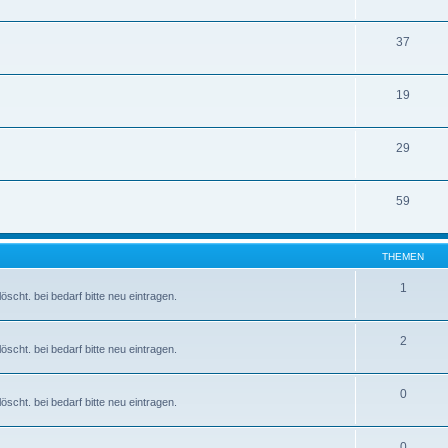
37
19
29
59
THEMEN
1
scht. bei bedarf bitte neu eintragen.
2
scht. bei bedarf bitte neu eintragen.
0
scht. bei bedarf bitte neu eintragen.
0