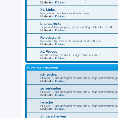
Moderator:
Kristian
XL-Links
hier gehören nur links zu xl seiten rein
Moderator:
Kristian
Literaturecke
Tipps und Anregungen, Buchvorschläge, Literatur zur XL
Moderator:
Kristian
Reisebereich
hier sollen Reiseberichte vonund mit der XL rein.
Moderator:
Kristian
XL-Videos
nur für Videos, die die XL zeigen. Und nur die!!!
Moderator:
Kristian
XL 500 KLEINANZEIGEN
ich suche:
BEACHTE: alle anzeigen die älter als 60 tage sind werden gelö
Moderator:
Kristian
zu verkaufen
BEACHTE: alle anzeigen die älter als 60 tage sind werden gelö
Moderator:
Kristian
tausche
BEACHTE: alle anzeigen die älter als 60 tage sind werden gelö
Moderator:
Kristian
Zu verschenken