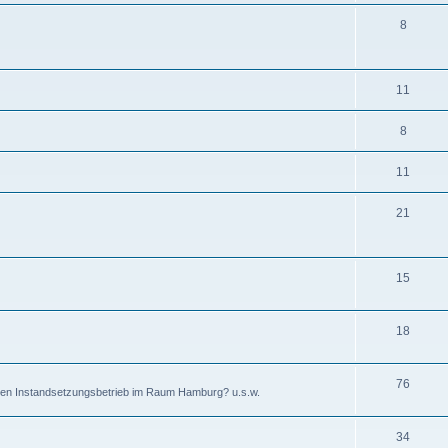
8
11
8
11
21
15
18
76
einen Instandsetzungsbetrieb im Raum Hamburg? u.s.w.
34