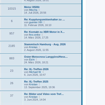
e
4. August 2026, 18:01
i
e
u
t
r
e
r
Motor Xl500r
B
10315
s
a
N
von
Mischa
e
t
g
e
14. Juli 2026, 20:56
i
e
u
t
r
e
r
Re: Kupplungsmittenhalter zu …
B
6
s
a
N
von
guenter HH
e
t
g
e
11. Februar 2026, 16:10
i
e
u
t
r
e
r
Re: Kontakt zu XBR Motor in X…
B
957
s
a
N
von
first.strike
e
t
g
e
14. März 2026, 17:25
i
e
u
t
r
e
r
Stammtisch Hamburg - Aug. 2026
B
2185
s
a
N
von
Kristian
e
t
g
e
2. August 2026, 11:55
i
e
u
t
r
e
r
Oster-Motocross Langgöns/Hess…
B
883
s
a
N
von
Eichi
e
t
g
e
24. März 2026, 18:21
i
e
u
t
r
e
r
Re: XL-Treffen-2026
B
23
s
a
N
von
Michael W.
e
t
g
e
6. Juni 2026, 10:47
i
e
u
t
r
e
r
Re: XL-Treffen 2025
B
26
s
a
N
von
Kristian
e
t
g
e
13. September 2025, 19:36
i
e
u
t
r
e
r
Re: Bilder und Video vom Tref…
B
37
s
a
N
von
Kristian
e
t
g
e
3. Juni 2024, 14:04
i
e
u
t
r