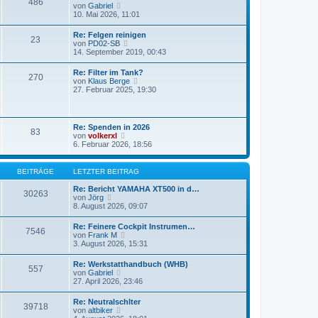
486
r
N
von
Gabriel
r
B
e
10. Mai 2026, 11:01
a
e
u
g
i
e
Re: Felgen reinigen
t
23
s
N
von
PD02-SB
r
t
e
14. September 2019, 00:43
a
e
u
g
r
e
Re: Filter im Tank?
B
270
s
N
von
Klaus Berge
e
t
e
27. Februar 2025, 19:30
i
e
u
t
r
e
r
B
s
a
e
t
g
Re: Spenden in 2026
i
83
e
N
von
volkerxl
t
r
e
6. Februar 2026, 18:56
r
B
u
a
e
e
g
i
s
BEITRÄGE
LETZTER BEITRAG
t
t
r
e
Re: Bericht YAMAHA XT500 in d…
a
30263
r
N
von
Jörg
g
B
e
8. August 2026, 09:07
e
u
i
e
Re: Feinere Cockpit Instrumen…
t
7546
s
N
von
Frank M
r
t
e
3. August 2026, 15:31
a
e
u
g
r
e
Re: Werkstatthandbuch (WHB)
B
557
s
N
von
Gabriel
e
t
e
27. April 2026, 23:46
i
e
u
t
r
e
r
Re: Neutralschlter
B
39718
s
a
N
von
altbiker
e
t
g