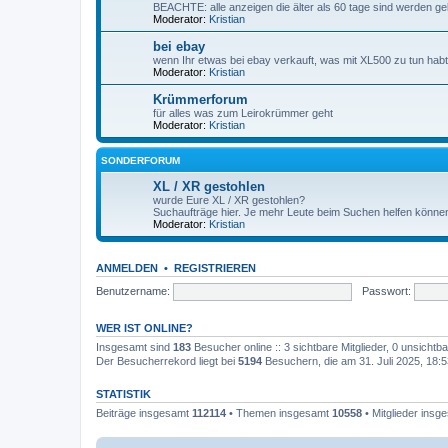
BEACHTE: alle anzeigen die älter als 60 tage sind werden gelö
Moderator:
Kristian
bei ebay
wenn Ihr etwas bei ebay verkauft, was mit XL500 zu tun habt
Moderator:
Kristian
Krümmerforum
für alles was zum Leirokrümmer geht
Moderator:
Kristian
SONDERFORUM
XL / XR gestohlen
wurde Eure XL / XR gestohlen?
Suchaufträge hier. Je mehr Leute beim Suchen helfen können,
Moderator:
Kristian
ANMELDEN
•
REGISTRIEREN
Benutzername:
Passwort:
WER IST ONLINE?
Insgesamt sind
183
Besucher online :: 3 sichtbare Mitglieder, 0 unsicht
Der Besucherrekord liegt bei
5194
Besuchern, die am 31. Juli 2025, 18:53
STATISTIK
Beiträge insgesamt
112114
• Themen insgesamt
10558
• Mitglieder ins