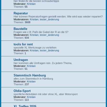
hier findet ihr die besten schraubertipps
Moderator:
Kristian
Themen:
55
Reparatur
Hier können Reperaturfragen gestellt werden. Wie wird was wieder repariert?
Moderatoren:
Kristian
,
tester_änderung
Themen:
3608
Baustelle
Fragen wie z.B: Paßt die Gabel der R an die S?
Moderatoren:
Kristian
,
tester_änderung
Themen:
934
tools for rent
spezielle XL Werkzeuge zu verleihen
Moderatoren:
Kristian
,
tester_änderung
Themen:
1
Umfragen
hier kommen alle Umfragen rein. Zu jedem Thema.
Moderator:
Kristian
Themen:
51
Stammtisch Hamburg
alles zum Stammtisch in Hamburg
Moderator:
Kristian
Themen:
237
Oldie-Sport
sportliche Aktivitäten mit oder ohne XL, aber Motorsport
Moderator:
Kristian
Themen:
113
XL Treffen 2026