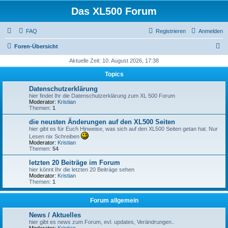
Das XL500 Forum
FAQ
Registrieren
Anmelden
S
Foren-Übersicht
u
Aktuelle Zeit: 10. August 2026, 17:38
c
Topics
h
Datenschutzerklärung
e
hier findet Ihr die Datenschutzerklärung zum XL 500 Forum
Moderator:
Kristian
Themen:
1
die neusten Änderungen auf den XL500 Seiten
hier gibt es für Euch Hinweise, was sich auf den XL500 Seiten getan hat. Nur
Lesen nix Schreiben
Moderator:
Kristian
Themen:
54
letzten 20 Beiträge im Forum
hier könnt Ihr die letzten 20 Beiträge sehen
Moderator:
Kristian
Themen:
1
Forum allgemein
News / Aktuelles
hier gibt es news zum Forum, evl. updates, Verändrungen..