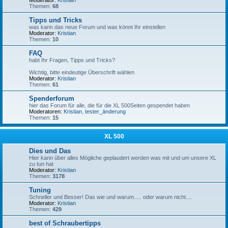
Moderator:
Kristian
Themen:
68
Tipps und Tricks
was kann das neue Forum und was könnt Ihr einstellen
Moderator:
Kristian
Themen:
10
FAQ
habt Ihr Fragen, Tipps und Tricks?
Wichtig, bitte eindeutige Überschrift wählen
Moderator:
Kristian
Themen:
61
Spenderforum
hier das Forum für alle, die für die XL 500Seiten gespendet haben
Moderatoren:
Kristian
,
tester_änderung
Themen:
15
XL 500
Dies und Das
Hier kann über alles Mögliche geplaudert werden was mit und um unsere XL
zu tun hat
Moderator:
Kristian
Themen:
3178
Tuning
Schneller und Besser! Das wie und warum..... oder warum nicht....
Moderator:
Kristian
Themen:
429
best of Schraubertipps