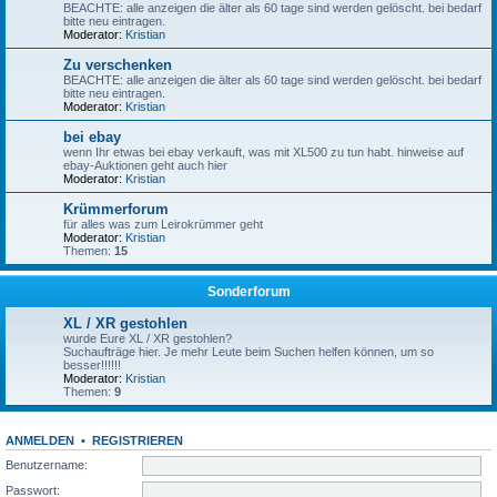
BEACHTE: alle anzeigen die älter als 60 tage sind werden gelöscht. bei bedarf
bitte neu eintragen.
Moderator:
Kristian
Zu verschenken
BEACHTE: alle anzeigen die älter als 60 tage sind werden gelöscht. bei bedarf
bitte neu eintragen.
Moderator:
Kristian
bei ebay
wenn Ihr etwas bei ebay verkauft, was mit XL500 zu tun habt. hinweise auf
ebay-Auktionen geht auch hier
Moderator:
Kristian
Krümmerforum
für alles was zum Leirokrümmer geht
Moderator:
Kristian
Themen:
15
Sonderforum
XL / XR gestohlen
wurde Eure XL / XR gestohlen?
Suchaufträge hier. Je mehr Leute beim Suchen helfen können, um so
besser!!!!!!
Moderator:
Kristian
Themen:
9
ANMELDEN
•
REGISTRIEREN
Benutzername:
Passwort: