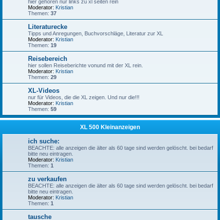
hier gehören nur links zu xl seiten rein
Moderator:
Kristian
Themen:
37
Literaturecke
Tipps und Anregungen, Buchvorschläge, Literatur zur XL
Moderator:
Kristian
Themen:
19
Reisebereich
hier sollen Reiseberichte vonund mit der XL rein.
Moderator:
Kristian
Themen:
29
XL-Videos
nur für Videos, die die XL zeigen. Und nur die!!!
Moderator:
Kristian
Themen:
59
XL 500 Kleinanzeigen
ich suche:
BEACHTE: alle anzeigen die älter als 60 tage sind werden gelöscht. bei bedarf
bitte neu eintragen.
Moderator:
Kristian
Themen:
1
zu verkaufen
BEACHTE: alle anzeigen die älter als 60 tage sind werden gelöscht. bei bedarf
bitte neu eintragen.
Moderator:
Kristian
Themen:
1
tausche