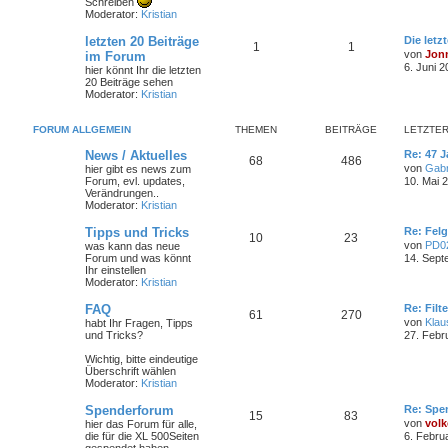
Schreiben
Moderator:
Kristian
letzten 20 Beiträge
Die letz
1
1
von
Jon
im Forum
6. Juni 2
hier könnt Ihr die letzten
20 Beiträge sehen
Moderator:
Kristian
FORUM ALLGEMEIN
THEMEN
BEITRÄGE
LETZTER
News / Aktuelles
Re: 47 J
68
486
von
Gabr
hier gibt es news zum
Forum, evl. updates,
10. Mai 
Verändrungen..
Moderator:
Kristian
Tipps und Tricks
Re: Felg
10
23
von
PD0
was kann das neue
Forum und was könnt
14. Sept
Ihr einstellen
Moderator:
Kristian
FAQ
Re: Filt
61
270
von
Klau
habt Ihr Fragen, Tipps
und Tricks?
27. Febr
Wichtig, bitte eindeutige
Überschrift wählen
Moderator:
Kristian
Spenderforum
Re: Spe
15
83
von
volk
hier das Forum für alle,
die für die XL 500Seiten
6. Febru