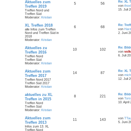
Aktuelles zum
Re: XL T
5
56
von
thoxl
Treffen 2019
15. Juli 
Treffen Nord und
Treffen Süd
Moderator:
Kristian
XL Treffen 2018
Re: Tref
6
68
von
Har
alle Infos zum Treffen
Nord und Treffen Süd in
2. Juni 2
2018
Moderator:
Kristian
Aktuelles zu
Re: Bild
10
102
von
volk
Treffen 2016
6. Juli 2
Treffen Nord
Treffen Süd
Moderator:
Kristian
Aktuelles zum
Re: XL T
14
87
von
mich
Treffen 2017
12. Juli 
Treffen Nord 2017
Treffen Süd 2017
Moderator:
Kristian
aktuelles zu XL
Re: Bild
8
221
von
Tors
Treffen in 2015
10. April
Treffen Nord
Treffen Süd
Moderator:
Kristian
Aktuelles zum
von
TTa
11
143
Treffen 2013
5. Juni 2
Infos zum 13. XL
Treffen Nord