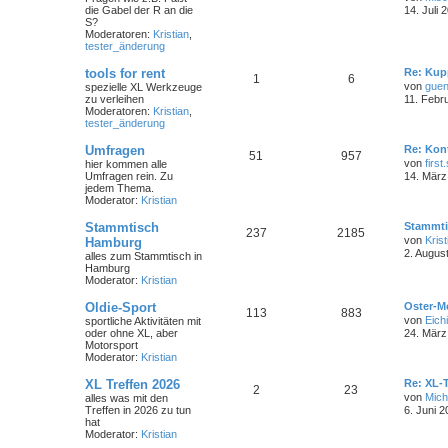
die Gabel der R an die
14. Juli 
S?
Moderatoren:
Kristian
,
tester_änderung
tools for rent
Re: Kup
1
6
von
guen
spezielle XL Werkzeuge
zu verleihen
11. Febr
Moderatoren:
Kristian
,
tester_änderung
Umfragen
Re: Kon
51
957
von
first
hier kommen alle
Umfragen rein. Zu
14. März
jedem Thema.
Moderator:
Kristian
Stammtisch
Stammti
237
2185
von
Krist
Hamburg
2. Augus
alles zum Stammtisch in
Hamburg
Moderator:
Kristian
Oldie-Sport
Oster-M
113
883
von
Eichi
sportliche Aktivitäten mit
oder ohne XL, aber
24. März
Motorsport
Moderator:
Kristian
XL Treffen 2026
Re: XL-T
2
23
von
Mich
alles was mit den
Treffen in 2026 zu tun
6. Juni 2
hat
Moderator:
Kristian