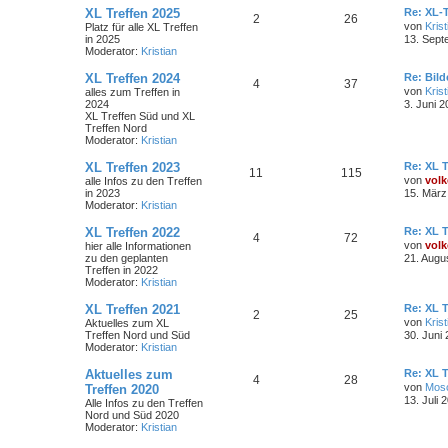
XL Treffen 2025
Re: XL-T
2
26
von
Krist
Platz für alle XL Treffen
in 2025
13. Sept
Moderator:
Kristian
XL Treffen 2024
Re: Bil
4
37
von
Krist
alles zum Treffen in
2024
3. Juni 2
XL Treffen Süd und XL
Treffen Nord
Moderator:
Kristian
XL Treffen 2023
Re: XL T
11
115
von
volk
alle Infos zu den Treffen
in 2023
15. März
Moderator:
Kristian
XL Treffen 2022
Re: XL T
4
72
von
volk
hier alle Informationen
zu den geplanten
21. Augu
Treffen in 2022
Moderator:
Kristian
XL Treffen 2021
Re: XL T
2
25
von
Krist
Aktuelles zum XL
Treffen Nord und Süd
30. Juni
Moderator:
Kristian
Aktuelles zum
Re: XL T
4
28
von
Mos
Treffen 2020
13. Juli 
Alle Infos zu den Treffen
Nord und Süd 2020
Moderator:
Kristian