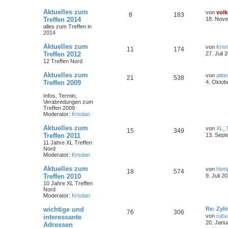
Aktuelles zum
von
volk
8
183
Treffen 2014
18. Nove
alles zum Treffen in
2014
Aktuelles zum
von
Krist
11
174
Treffen 2012
27. Juli 
12 Treffen Nord
Aktuelles zum
von
altte
21
538
Treffen 2009
4. Oktob
Infos, Termin,
Verabredungen zum
Treffen 2009
Moderator:
Kristian
Aktuelles zum
von
XL_
15
349
Treffen 2011
13. Sept
11 Jahre XL Treffen
Nord
Moderator:
Kristian
Aktuelles zum
von
hbm
18
574
Treffen 2010
9. Juli 2
10 Jahre XL Treffen
Nord
Moderator:
Kristian
wichtige und
Re: Zyl
76
306
von
rubu
interessante
20. Janu
Adressen