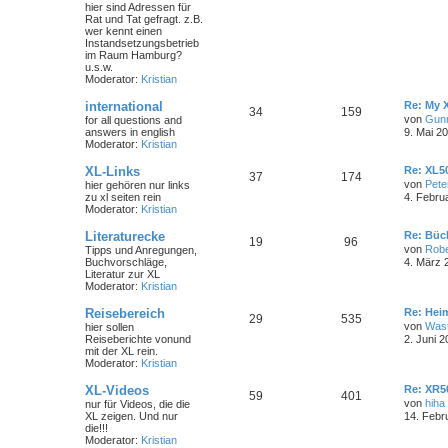
hier sind Adressen für
Rat und Tat gefragt. z.B.
wer kennt einen
Instandsetzungsbetrieb
im Raum Hamburg?
u.s.w.
Moderator:
Kristian
international
Re: My 
34
159
von
Gun
for all questions and
answers in english
9. Mai 2
Moderator:
Kristian
XL-Links
Re: XL50
37
174
von
Pete
hier gehören nur links
zu xl seiten rein
4. Febru
Moderator:
Kristian
Literaturecke
Re: Büc
19
96
von
Robe
Tipps und Anregungen,
Buchvorschläge,
4. März 
Literatur zur XL
Moderator:
Kristian
Reisebereich
Re: Hei
29
535
von
Wast
hier sollen
Reiseberichte vonund
2. Juni 2
mit der XL rein.
Moderator:
Kristian
XL-Videos
Re: XR5
59
401
von
hiha
nur für Videos, die die
XL zeigen. Und nur
14. Febr
die!!!
Moderator:
Kristian