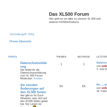
Das XL500 Forum
Hier geht es um alles zu unserer XL 500 und
anderen HONDA Enduros
Schnellzugriff
FAQ
Foren-Übersicht
TOPICS
THEMEN
BEITRÄGE
LETZTER
Datenschutzerklär
Datensc
1
1
von
volk
ung
3. Juni 2
hier findet Ihr die
Datenschutzerklärung
zum XL 500 Forum
Moderator:
Kristian
die neusten
Re: ... 
54
64
von
volk
Änderungen auf
16. Febr
den XL500 Seiten
hier gibt es für Euch
Hinweise, was sich auf
den XL500 Seiten getan
hat. Nur Lesen nix