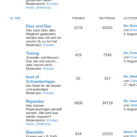
gespendet haben
Moderatoren:
Kristian
,
tester_änderung
XL 500
THEMEN
BEITRÄGE
LETZTER
Dies und Das
Re: Ber
3178
30261
von
Krist
Hier kann über alles
Mögliche geplaudert
6. Augus
werden was mit und um
unsere XL zu tun hat
Moderator:
Kristian
Tuning
Re: Fei
429
7546
von
Fra
Schneller und Besser!
Das wie und warum.....
3. Augus
oder warum nicht....
Moderator:
Kristian
best of
Re: Wer
55
557
von
Gabr
Schraubertipps
27. April
hier findet ihr die besten
schraubertipps
Moderator:
Kristian
Reparatur
Re: Neut
3608
39718
von
altbi
Hier können
Reperaturfragen gestellt
4. Augus
werden. Wie wird was
wieder repariert?
Moderatoren:
Kristian
,
tester_änderung
Baustelle
Motor Xl
934
10315
von
Mis
Fragen wie z.B: Paßt