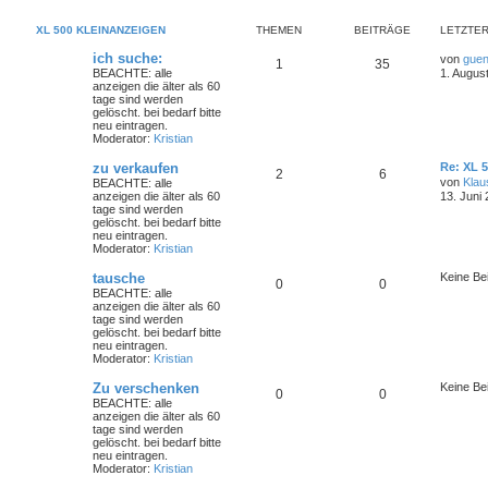
XL 500 KLEINANZEIGEN
THEMEN
BEITRÄGE
LETZTER
ich suche:
von
guen
1
35
BEACHTE: alle
1. Augus
anzeigen die älter als 60
tage sind werden
gelöscht. bei bedarf bitte
neu eintragen.
Moderator:
Kristian
zu verkaufen
Re: XL 
2
6
von
Klau
BEACHTE: alle
anzeigen die älter als 60
13. Juni
tage sind werden
gelöscht. bei bedarf bitte
neu eintragen.
Moderator:
Kristian
tausche
Keine Be
0
0
BEACHTE: alle
anzeigen die älter als 60
tage sind werden
gelöscht. bei bedarf bitte
neu eintragen.
Moderator:
Kristian
Zu verschenken
Keine Be
0
0
BEACHTE: alle
anzeigen die älter als 60
tage sind werden
gelöscht. bei bedarf bitte
neu eintragen.
Moderator:
Kristian