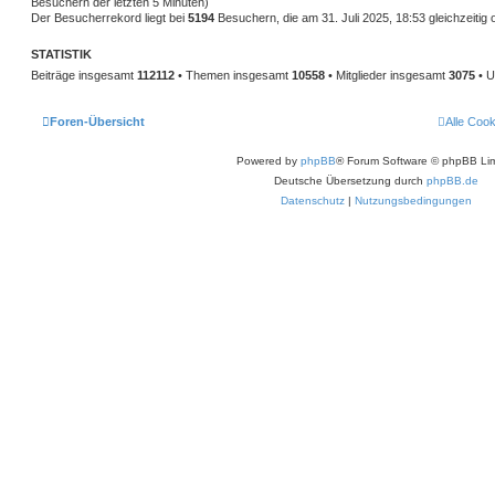
Besuchern der letzten 5 Minuten)
Der Besucherrekord liegt bei
5194
Besuchern, die am 31. Juli 2025, 18:53 gleichzeitig 
STATISTIK
Beiträge insgesamt
112112
• Themen insgesamt
10558
• Mitglieder insgesamt
3075
• U
Foren-Übersicht
Alle Coo
Powered by
phpBB
® Forum Software © phpBB Lim
Deutsche Übersetzung durch
phpBB.de
Datenschutz
|
Nutzungsbedingungen