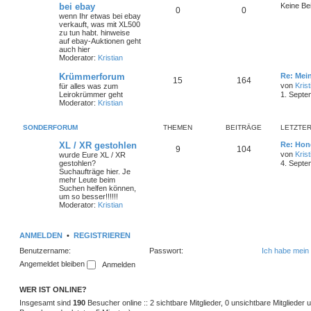
bei ebay
Keine Be
0
0
wenn Ihr etwas bei ebay
verkauft, was mit XL500
zu tun habt. hinweise
auf ebay-Auktionen geht
auch hier
Moderator:
Kristian
Krümmerforum
Re: Mei
15
164
von
Krist
für alles was zum
Leirokrümmer geht
1. Septe
Moderator:
Kristian
SONDERFORUM
THEMEN
BEITRÄGE
LETZTER
XL / XR gestohlen
Re: Hon
9
104
von
Krist
wurde Eure XL / XR
gestohlen?
4. Septe
Suchaufträge hier. Je
mehr Leute beim
Suchen helfen können,
um so besser!!!!!!
Moderator:
Kristian
ANMELDEN
•
REGISTRIEREN
Benutzername:
Passwort:
Ich habe mein
Angemeldet bleiben
WER IST ONLINE?
Insgesamt sind
190
Besucher online :: 2 sichtbare Mitglieder, 0 unsichtbare Mitglieder