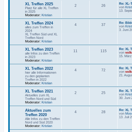
XL Treffen 2025
Re: XL-T
2
26
von
Krist
Platz für alle XL Treffen
13. Sept
in 2025
Moderator:
Kristian
XL Treffen 2024
Re: Bil
4
37
von
Krist
alles zum Treffen in
3. Juni 2
2024
XL Treffen Süd und XL
Treffen Nord
Moderator:
Kristian
XL Treffen 2023
Re: XL T
11
115
von
volk
alle Infos zu den Treffen
15. März
in 2023
Moderator:
Kristian
XL Treffen 2022
Re: XL T
4
72
von
volk
hier alle Informationen
21. Augu
zu den geplanten
Treffen in 2022
Moderator:
Kristian
XL Treffen 2021
Re: XL T
2
25
von
Krist
Aktuelles zum XL
30. Juni
Treffen Nord und Süd
Moderator:
Kristian
Aktuelles zum
Re: XL T
4
28
von
Mos
Treffen 2020
13. Juli 
Alle Infos zu den Treffen
Nord und Süd 2020
Moderator:
Kristian