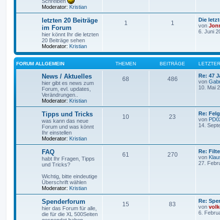
Schreiben
Moderator:
Kristian
letzten 20 Beiträge
Die letz
1
1
von
Jon
im Forum
6. Juni 2
hier könnt Ihr die letzten
20 Beiträge sehen
Moderator:
Kristian
FORUM ALLGEMEIN
THEMEN
BEITRÄGE
LETZTER
News / Aktuelles
Re: 47 J
68
486
von
Gabr
hier gibt es news zum
10. Mai 
Forum, evl. updates,
Verändrungen..
Moderator:
Kristian
Tipps und Tricks
Re: Felg
10
23
von
PD0
was kann das neue
14. Sept
Forum und was könnt
Ihr einstellen
Moderator:
Kristian
FAQ
Re: Filt
61
270
von
Klau
habt Ihr Fragen, Tipps
27. Febr
und Tricks?
Wichtig, bitte eindeutige
Überschrift wählen
Moderator:
Kristian
Spenderforum
Re: Spe
15
83
von
volk
hier das Forum für alle,
6. Febru
die für die XL 500Seiten