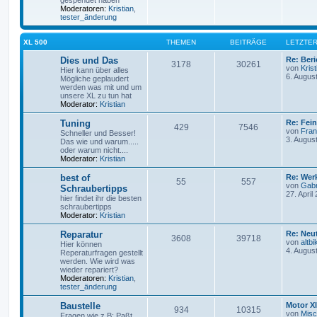
gespendet haben
Moderatoren:
Kristian
,
tester_änderung
XL 500
THEMEN
BEITRÄGE
LETZTER
Dies und Das
Re: Ber
3178
30261
von
Krist
Hier kann über alles
6. Augus
Mögliche geplaudert
werden was mit und um
unsere XL zu tun hat
Moderator:
Kristian
Tuning
Re: Fei
429
7546
von
Fra
Schneller und Besser!
3. Augus
Das wie und warum.....
oder warum nicht....
Moderator:
Kristian
best of
Re: Wer
55
557
von
Gabr
Schraubertipps
27. April
hier findet ihr die besten
schraubertipps
Moderator:
Kristian
Reparatur
Re: Neut
3608
39718
von
altbi
Hier können
4. Augus
Reperaturfragen gestellt
werden. Wie wird was
wieder repariert?
Moderatoren:
Kristian
,
tester_änderung
Baustelle
Motor Xl
934
10315
von
Mis
Fragen wie z.B: Paßt