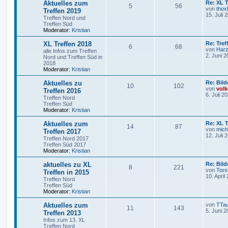
Aktuelles zum
Re: XL T
5
56
von
thoxl
Treffen 2019
15. Juli 
Treffen Nord und
Treffen Süd
Moderator:
Kristian
XL Treffen 2018
Re: Tref
6
68
von
Har
alle Infos zum Treffen
2. Juni 2
Nord und Treffen Süd in
2018
Moderator:
Kristian
Aktuelles zu
Re: Bild
10
102
von
volk
Treffen 2016
6. Juli 2
Treffen Nord
Treffen Süd
Moderator:
Kristian
Aktuelles zum
Re: XL T
14
87
von
mich
Treffen 2017
12. Juli 
Treffen Nord 2017
Treffen Süd 2017
Moderator:
Kristian
aktuelles zu XL
Re: Bild
8
221
von
Tors
Treffen in 2015
10. April
Treffen Nord
Treffen Süd
Moderator:
Kristian
Aktuelles zum
von
TTa
11
143
5. Juni 2
Treffen 2013
Infos zum 13. XL
Treffen Nord