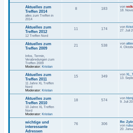
Aktuelles zum
von
volk
8
183
18. Nove
Treffen 2014
alles zum Treffen in
2014
Aktuelles zum
von
Krist
11
174
27. Juli 
Treffen 2012
12 Treffen Nord
Aktuelles zum
von
altte
21
538
4. Oktob
Treffen 2009
Infos, Termin,
Verabredungen zum
Treffen 2009
Moderator:
Kristian
Aktuelles zum
von
XL_
15
349
13. Sept
Treffen 2011
11 Jahre XL Treffen
Nord
Moderator:
Kristian
Aktuelles zum
von
hbm
18
574
9. Juli 2
Treffen 2010
10 Jahre XL Treffen
Nord
Moderator:
Kristian
wichtige und
Re: Zyl
76
306
von
rubu
interessante
20. Janu
Adressen