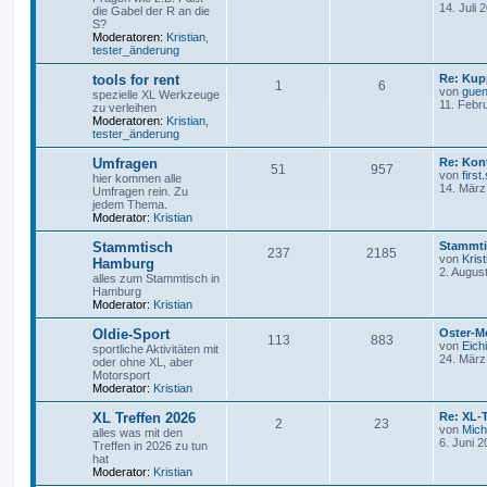
14. Juli 
die Gabel der R an die
S?
Moderatoren:
Kristian
,
tester_änderung
tools for rent
Re: Kup
1
6
von
guen
spezielle XL Werkzeuge
11. Febr
zu verleihen
Moderatoren:
Kristian
,
tester_änderung
Umfragen
Re: Kon
51
957
von
first
hier kommen alle
14. März
Umfragen rein. Zu
jedem Thema.
Moderator:
Kristian
Stammtisch
Stammti
237
2185
von
Krist
Hamburg
2. Augus
alles zum Stammtisch in
Hamburg
Moderator:
Kristian
Oldie-Sport
Oster-M
113
883
von
Eichi
sportliche Aktivitäten mit
24. März
oder ohne XL, aber
Motorsport
Moderator:
Kristian
XL Treffen 2026
Re: XL-T
2
23
von
Mich
alles was mit den
6. Juni 2
Treffen in 2026 zu tun
hat
Moderator:
Kristian