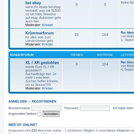
bei ebay
Keine Be
0
0
wenn Ihr etwas bei ebay
verkauft, was mit XL500
zu tun habt. hinweise
auf ebay-Auktionen geht
auch hier
Moderator:
Kristian
Krümmerforum
Re: Mei
15
164
von
Krist
für alles was zum
1. Septe
Leirokrümmer geht
Moderator:
Kristian
SONDERFORUM
THEMEN
BEITRÄGE
LETZTER
XL / XR gestohlen
Re: Hon
9
104
von
Krist
wurde Eure XL / XR
4. Septe
gestohlen?
Suchaufträge hier. Je
mehr Leute beim
Suchen helfen können,
um so besser!!!!!!
Moderator:
Kristian
ANMELDEN
•
REGISTRIEREN
Benutzername:
Passwort:
Ich habe mein
Angemeldet bleiben
WER IST ONLINE?
Insgesamt sind
233
Besucher online :: 1 sichtbares Mitglied, 0 unsichtbare Mitglieder