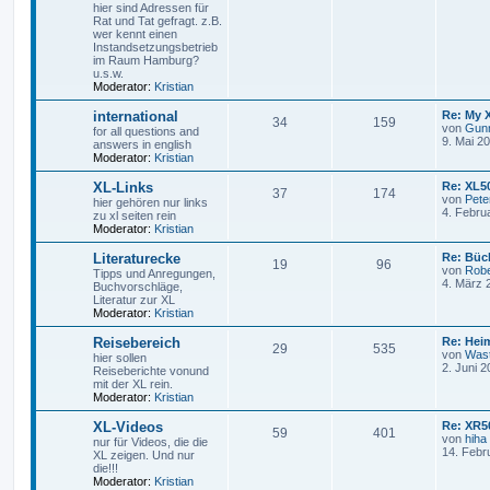
hier sind Adressen für
Rat und Tat gefragt. z.B.
wer kennt einen
Instandsetzungsbetrieb
im Raum Hamburg?
u.s.w.
Moderator:
Kristian
international
Re: My 
34
159
von
Gun
for all questions and
9. Mai 2
answers in english
Moderator:
Kristian
XL-Links
Re: XL50
37
174
von
Pete
hier gehören nur links
4. Febru
zu xl seiten rein
Moderator:
Kristian
Literaturecke
Re: Büc
19
96
von
Robe
Tipps und Anregungen,
4. März 
Buchvorschläge,
Literatur zur XL
Moderator:
Kristian
Reisebereich
Re: Hei
29
535
von
Wast
hier sollen
2. Juni 2
Reiseberichte vonund
mit der XL rein.
Moderator:
Kristian
XL-Videos
Re: XR5
59
401
von
hiha
nur für Videos, die die
14. Febr
XL zeigen. Und nur
die!!!
Moderator:
Kristian