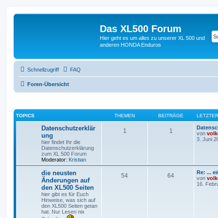
Das XL500 Forum
Hier geht es um alles zu unserer XL 500 und
anderen HONDA Enduros
Schnellzugriff
FAQ
Foren-Übersicht
TOPICS
THEMEN
BEITRÄGE
LETZTER
Datenschutzerklär
Datensc
1
1
von
volk
ung
3. Juni 2
hier findet Ihr die
Datenschutzerklärung
zum XL 500 Forum
Moderator:
Kristian
die neusten
Re: ... 
54
64
von
volk
Änderungen auf
16. Febr
den XL500 Seiten
hier gibt es für Euch
Hinweise, was sich auf
den XL500 Seiten getan
hat. Nur Lesen nix