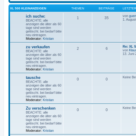
XL 500 KLEINANZEIGEN
THEMEN
BEITRÄGE
LETZTER
ich suche:
von
guen
1
35
1. Augus
BEACHTE: alle
anzeigen die älter als 60
tage sind werden
gelöscht. bei bedarf bitte
neu eintragen.
Moderator:
Kristian
zu verkaufen
Re: XL 
2
6
von
Klau
BEACHTE: alle
13. Juni
anzeigen die älter als 60
tage sind werden
gelöscht. bei bedarf bitte
neu eintragen.
Moderator:
Kristian
tausche
Keine Be
0
0
BEACHTE: alle
anzeigen die älter als 60
tage sind werden
gelöscht. bei bedarf bitte
neu eintragen.
Moderator:
Kristian
Zu verschenken
Keine Be
0
0
BEACHTE: alle
anzeigen die älter als 60
tage sind werden
gelöscht. bei bedarf bitte
neu eintragen.
Moderator:
Kristian