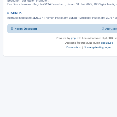
Besuchern der letzten 5 Minuten)
Der Besucherrekord liegt bei
5194
Besuchern, die am 31. Juli 2025, 18:53 gleichzeitig 
STATISTIK
Beiträge insgesamt
112112
• Themen insgesamt
10558
• Mitglieder insgesamt
3075
• U
Foren-Übersicht
Alle Coo
Powered by
phpBB
® Forum Software © phpBB Lim
Deutsche Übersetzung durch
phpBB.de
Datenschutz
|
Nutzungsbedingungen