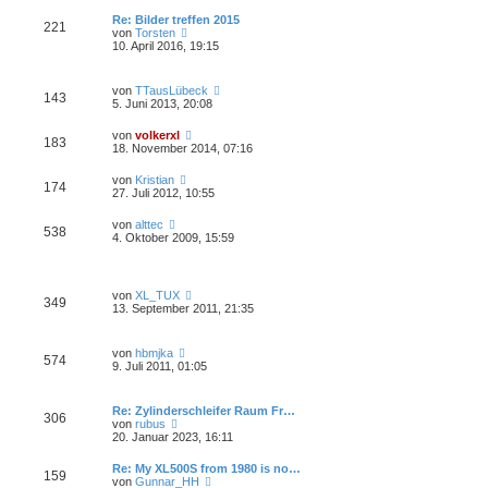
e
a
e
s
g
Re: Bilder treffen 2015
i
221
t
N
von
Torsten
t
e
e
10. April 2016, 19:15
r
r
u
a
B
e
g
e
s
N
von
TTausLübeck
i
143
t
e
5. Juni 2013, 20:08
t
e
u
r
r
e
a
N
von
volkerxl
B
183
s
g
e
18. November 2014, 07:16
e
t
u
i
e
e
t
N
von
Kristian
r
174
s
r
e
27. Juli 2012, 10:55
B
t
a
u
e
e
g
e
i
N
von
alttec
r
538
s
t
e
4. Oktober 2009, 15:59
B
t
r
u
e
e
a
e
i
r
g
s
t
B
t
r
N
von
XL_TUX
e
349
e
a
e
13. September 2011, 21:35
i
r
g
u
t
B
e
r
e
s
a
N
von
hbmjka
i
574
t
g
e
9. Juli 2011, 01:05
t
e
u
r
r
e
a
B
s
g
Re: Zylinderschleifer Raum Fr…
e
306
t
N
von
rubus
i
e
e
20. Januar 2023, 16:11
t
r
u
r
B
e
a
Re: My XL500S from 1980 is no…
e
159
s
g
N
von
Gunnar_HH
i