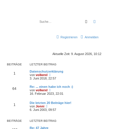
Suche
Erweiterte Suche
Registrieren
Anmelden
Aktuelle Zeit: 9. August 2026, 10:12
BEITRÄGE
LETZTER BEITRAG
Datenschutzerklärung
1
N
von
volkerxl
e
3. Juni 2018, 22:57
u
e
Re: ... einen habe ich noch :)
64
s
N
von
volkerxl
t
e
16. Februar 2023, 22:01
e
u
r
e
B
Die letzten 20 Beiträge hier!
s
1
e
N
von
Jonni
t
i
e
6. Juni 2003, 09:57
e
t
u
r
r
e
B
a
s
BEITRÄGE
LETZTER BEITRAG
e
g
t
i
e
Re: 47 Jahre
t