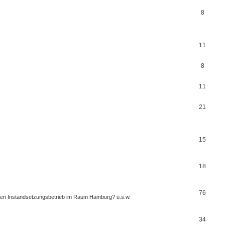
8
11
8
11
21
15
18
76
einen Instandsetzungsbetrieb im Raum Hamburg? u.s.w.
34