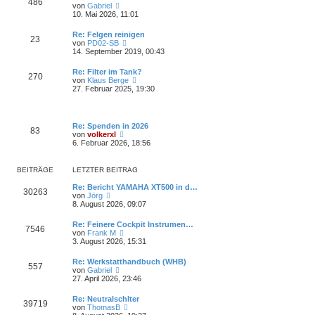
486
r
N
von
Gabriel
r
B
e
10. Mai 2026, 11:01
a
e
u
g
i
e
Re: Felgen reinigen
t
23
s
N
von
PD02-SB
r
t
e
14. September 2019, 00:43
a
e
u
g
r
e
Re: Filter im Tank?
B
270
s
N
von
Klaus Berge
e
t
e
27. Februar 2025, 19:30
i
e
u
t
r
e
r
B
s
a
e
t
g
Re: Spenden in 2026
i
83
e
N
von
volkerxl
t
r
e
6. Februar 2026, 18:56
r
B
u
a
e
e
g
i
s
BEITRÄGE
LETZTER BEITRAG
t
t
r
e
Re: Bericht YAMAHA XT500 in d…
a
30263
r
N
von
Jörg
g
B
e
8. August 2026, 09:07
e
u
i
e
Re: Feinere Cockpit Instrumen…
t
7546
s
N
von
Frank M
r
t
e
3. August 2026, 15:31
a
e
u
g
r
e
Re: Werkstatthandbuch (WHB)
B
557
s
N
von
Gabriel
e
t
e
27. April 2026, 23:46
i
e
u
t
r
e
r
Re: Neutralschlter
B
39719
s
a
N
von
ThomasB
e
t
g