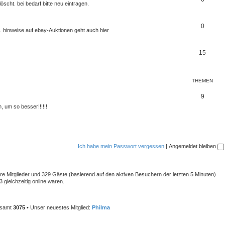
scht. bei bedarf bitte neu eintragen.
0
. hinweise auf ebay-Auktionen geht auch hier
15
THEMEN
9
 um so besser!!!!!!
Ich habe mein Passwort vergessen
|
Angemeldet bleiben
bare Mitglieder und 329 Gäste (basierend auf den aktiven Besuchern der letzten 5 Minuten)
 gleichzeitig online waren.
gesamt
3075
• Unser neuestes Mitglied:
Philma