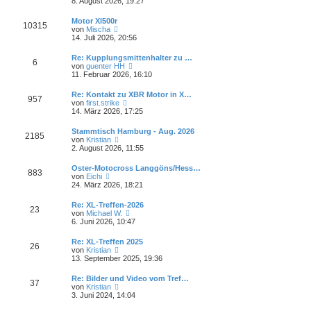
e
8. August 2026, 19:27
i
e
u
t
r
e
r
Motor Xl500r
B
10315
s
a
N
von
Mischa
e
t
g
e
14. Juli 2026, 20:56
i
e
u
t
r
e
r
Re: Kupplungsmittenhalter zu …
B
6
s
a
N
von
guenter HH
e
t
g
e
11. Februar 2026, 16:10
i
e
u
t
r
e
r
Re: Kontakt zu XBR Motor in X…
B
957
s
a
N
von
first.strike
e
t
g
e
14. März 2026, 17:25
i
e
u
t
r
e
r
Stammtisch Hamburg - Aug. 2026
B
2185
s
a
N
von
Kristian
e
t
g
e
2. August 2026, 11:55
i
e
u
t
r
e
r
Oster-Motocross Langgöns/Hess…
B
883
s
a
N
von
Eichi
e
t
g
e
24. März 2026, 18:21
i
e
u
t
r
e
r
Re: XL-Treffen-2026
B
23
s
a
N
von
Michael W.
e
t
g
e
6. Juni 2026, 10:47
i
e
u
t
r
e
r
Re: XL-Treffen 2025
B
26
s
a
N
von
Kristian
e
t
g
e
13. September 2025, 19:36
i
e
u
t
r
e
r
Re: Bilder und Video vom Tref…
B
37
s
a
N
von
Kristian
e
t
g
e
3. Juni 2024, 14:04
i
e
u
t
r