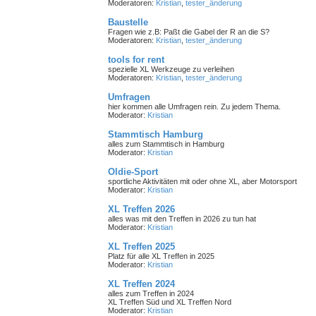
Moderatoren:
Kristian
,
tester_änderung
Baustelle
Fragen wie z.B: Paßt die Gabel der R an die S?
Moderatoren:
Kristian
,
tester_änderung
tools for rent
spezielle XL Werkzeuge zu verleihen
Moderatoren:
Kristian
,
tester_änderung
Umfragen
hier kommen alle Umfragen rein. Zu jedem Thema.
Moderator:
Kristian
Stammtisch Hamburg
alles zum Stammtisch in Hamburg
Moderator:
Kristian
Oldie-Sport
sportliche Aktivitäten mit oder ohne XL, aber Motorsport
Moderator:
Kristian
XL Treffen 2026
alles was mit den Treffen in 2026 zu tun hat
Moderator:
Kristian
XL Treffen 2025
Platz für alle XL Treffen in 2025
Moderator:
Kristian
XL Treffen 2024
alles zum Treffen in 2024
XL Treffen Süd und XL Treffen Nord
Moderator:
Kristian