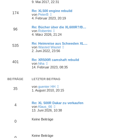
t
e
9. Mai 2017, 22:31
t
e
u
r
r
e
a
Re: XL500 engine rebuild
B
174
s
g
N
von
PeterB
e
t
e
4. Februar 2023, 20:19
i
e
u
t
r
e
r
Re: Bücher über die XL600R?/B…
B
96
s
a
N
von
Robertini
e
t
g
e
4. März 2026, 21:24
i
e
u
t
r
e
r
Re: Heimreise aus Schweden XL…
B
535
s
a
N
von
Wasted Wastel
e
t
g
e
2. Juni 2022, 23:56
i
e
u
t
r
e
r
Re: XR500R camshaft rebuild
B
401
s
a
N
von
hiha
e
t
g
e
14. Februar 2023, 08:35
i
e
u
t
r
e
r
B
s
a
BEITRÄGE
LETZTER BEITRAG
e
t
g
i
e
N
von
guenter HH
t
35
r
e
1. August 2010, 20:15
r
B
u
a
e
e
g
i
s
Re: XL 500R Dakar zu verkaufen
t
4
t
N
von
Klaus_66
r
e
e
13. Juni 2026, 10:38
a
r
u
g
B
e
Keine Beiträge
e
0
s
i
t
t
e
r
r
a
Keine Beiträge
B
0