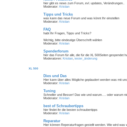
hier gibt es news zum Forum, evl. updates, Verändrungen..
Moderator:
Kristian
Tipps und Tricks
was kann das neue Forum und was könnt Ihr einstellen
Moderator:
Kristian
FAQ
habt Ihr Fragen, Tipps und Tricks?
Wichtig, bitte eindeutige Überschrift wählen
Moderator:
Kristian
Spenderforum
hier das Forum für alle, die für die XL 500Seiten gespendet 
Moderatoren:
Kristian
,
tester_änderung
XL 500
Dies und Das
Hier kann über alles Mögliche geplaudert werden was mit un
Moderator:
Kristian
Tuning
Schneller und Besser! Das wie und warum..... oder warum nic
Moderator:
Kristian
best of Schraubertipps
hier findet ihr die besten schraubertipps
Moderator:
Kristian
Reparatur
Hier können Reperaturfragen gestellt werden. Wie wird was w