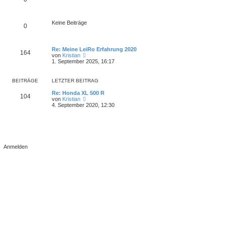
g
e
i
t
r
Keine Beiträge
0
a
g
Re: Meine LeiRo Erfahrung 2020
164
N
von
Kristian
e
1. September 2025, 16:17
u
e
s
BEITRÄGE
LETZTER BEITRAG
t
e
Re: Honda XL 500 R
104
r
N
von
Kristian
B
e
4. September 2020, 12:30
e
u
i
e
t
s
r
t
a
e
g
r
B
e
i
t
r
a
g