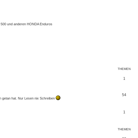
 XL 500 und anderen HONDA Enduros
THEMEN
1
54
en getan hat. Nur Lesen nix Schreiben
1
THEMEN