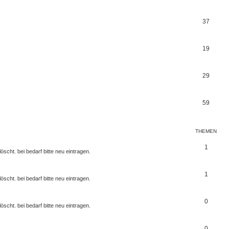
37
19
29
59
THEMEN
1
scht. bei bedarf bitte neu eintragen.
1
scht. bei bedarf bitte neu eintragen.
0
scht. bei bedarf bitte neu eintragen.
0