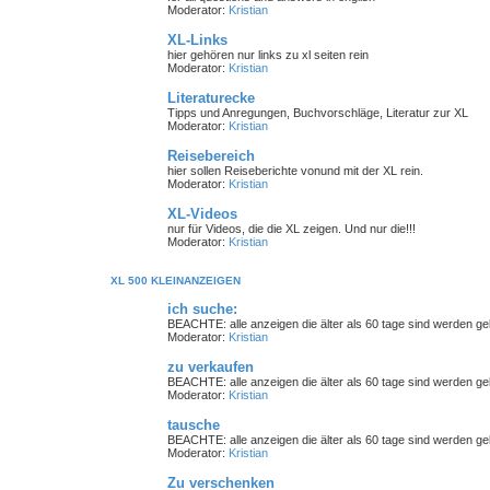
Moderator:
Kristian
XL-Links
hier gehören nur links zu xl seiten rein
Moderator:
Kristian
Literaturecke
Tipps und Anregungen, Buchvorschläge, Literatur zur XL
Moderator:
Kristian
Reisebereich
hier sollen Reiseberichte vonund mit der XL rein.
Moderator:
Kristian
XL-Videos
nur für Videos, die die XL zeigen. Und nur die!!!
Moderator:
Kristian
XL 500 KLEINANZEIGEN
ich suche:
BEACHTE: alle anzeigen die älter als 60 tage sind werden gelö
Moderator:
Kristian
zu verkaufen
BEACHTE: alle anzeigen die älter als 60 tage sind werden gelö
Moderator:
Kristian
tausche
BEACHTE: alle anzeigen die älter als 60 tage sind werden gelö
Moderator:
Kristian
Zu verschenken