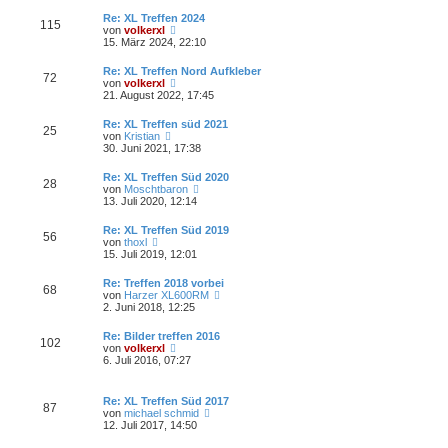
e
r
B
s
a
Re: XL Treffen 2024
e
115
t
g
N
von
volkerxl
i
e
e
15. März 2024, 22:10
t
r
u
r
B
e
a
Re: XL Treffen Nord Aufkleber
e
72
s
g
N
von
volkerxl
i
t
e
21. August 2022, 17:45
t
e
u
r
r
e
a
Re: XL Treffen süd 2021
B
25
s
g
N
von
Kristian
e
t
e
30. Juni 2021, 17:38
i
e
u
t
r
e
r
Re: XL Treffen Süd 2020
B
28
s
a
N
von
Moschtbaron
e
t
g
e
13. Juli 2020, 12:14
i
e
u
t
r
e
r
Re: XL Treffen Süd 2019
B
56
s
a
N
von
thoxl
e
t
g
e
15. Juli 2019, 12:01
i
e
u
t
r
e
r
Re: Treffen 2018 vorbei
B
68
s
a
N
von
Harzer XL600RM
e
t
g
e
2. Juni 2018, 12:25
i
e
u
t
r
e
r
Re: Bilder treffen 2016
B
102
s
a
N
von
volkerxl
e
t
g
e
6. Juli 2016, 07:27
i
e
u
t
r
e
r
B
s
a
Re: XL Treffen Süd 2017
e
87
t
g
N
von
michael schmid
i
e
e
12. Juli 2017, 14:50
t
r
u
r
B