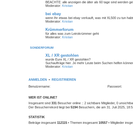
BEACHTE: alle anzeigen die älter als 60 tage sind werden gelö
Moderator:
Kristian
bei ebay
wenn Ihr etwas bei ebay verkauft, was mit XL500 zu tun habt
Moderator:
Kristian
Krümmerforum
für alles was zum Leirokrümmer geht
Moderator:
Kristian
SONDERFORUM
XL / XR gestohlen
wurde Eure XL / XR gestohlen?
Suchaufträge hier. Je mehr Leute beim Suchen helfen können,
Moderator:
Kristian
ANMELDEN
•
REGISTRIEREN
Benutzername:
Passwort:
WER IST ONLINE?
Insgesamt sind
331
Besucher online :: 2 sichtbare Mitglieder, 0 unsicht
Der Besucherrekord liegt bei
5194
Besuchern, die am 31. Juli 2025, 18:53
STATISTIK
Beiträge insgesamt
112115
• Themen insgesamt
10557
• Mitglieder ins