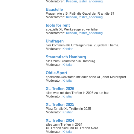
Moderatoren:
Kristian
,
tester_änderung
Baustelle
Fragen wie z.B: Paßt die Gabel der R an die S?
Moderatoren:
Kristian
,
tester_änderung
tools for rent
spezielle XL Werkzeuge zu verleihen
Moderatoren:
Kristian
,
tester_änderung
Umfragen
hier kommen alle Umfragen rein. Zu jedem Thema.
Moderator:
Kristian
Stammtisch Hamburg
alles zum Stammtisch in Hamburg
Moderator:
Kristian
Oldie-Sport
sportliche Aktivitäten mit oder ohne XL, aber Motorsport
Moderator:
Kristian
XL Treffen 2026
alles was mit den Treffen in 2026 zu tun hat
Moderator:
Kristian
XL Treffen 2025
Platz für alle XL Treffen in 2025
Moderator:
Kristian
XL Treffen 2024
alles zum Treffen in 2024
XL Treffen Süd und XL Treffen Nord
Moderator:
Kristian