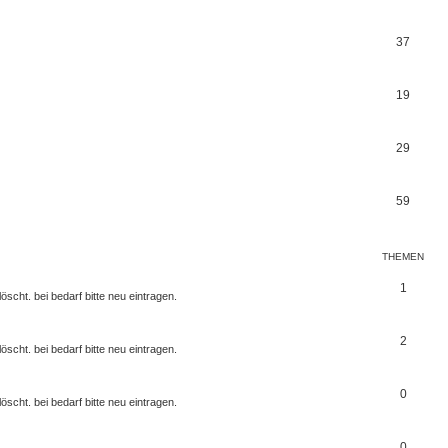
37
19
29
59
THEMEN
1
scht. bei bedarf bitte neu eintragen.
2
scht. bei bedarf bitte neu eintragen.
0
scht. bei bedarf bitte neu eintragen.
0