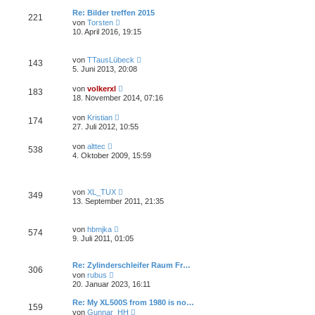
e
a
e
s
g
Re: Bilder treffen 2015
i
221
t
N
t
von
Torsten
e
e
r
10. April 2016, 19:15
r
u
a
B
e
g
e
s
N
i
von
TTausLübeck
143
t
e
t
5. Juni 2013, 20:08
e
u
r
r
e
a
N
B
von
volkerxl
183
s
g
e
e
18. November 2014, 07:16
t
u
i
e
e
t
N
r
von
Kristian
174
s
r
e
B
27. Juli 2012, 10:55
t
a
u
e
e
g
e
i
N
r
von
alttec
538
s
t
e
B
4. Oktober 2009, 15:59
t
r
u
e
e
a
e
i
r
g
s
t
B
t
r
N
e
von
XL_TUX
349
e
a
e
i
13. September 2011, 21:35
r
g
u
t
B
e
r
e
s
a
N
i
von
hbmjka
574
t
g
e
t
9. Juli 2011, 01:05
e
u
r
r
e
a
B
s
g
Re: Zylinderschleifer Raum Fr…
e
306
t
N
i
von
rubus
e
e
t
20. Januar 2023, 16:11
r
u
r
B
e
a
Re: My XL500S from 1980 is no…
e
159
s
g
N
i
von
Gunnar_HH