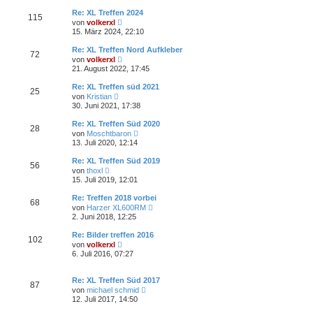
e
r
B
s
a
Re: XL Treffen 2024
e
115
t
g
N
i
von
volkerxl
e
e
t
15. März 2024, 22:10
r
u
r
B
e
a
Re: XL Treffen Nord Aufkleber
e
72
s
g
N
i
von
volkerxl
t
e
t
21. August 2022, 17:45
e
u
r
r
e
a
Re: XL Treffen süd 2021
B
25
s
g
N
e
von
Kristian
t
e
i
30. Juni 2021, 17:38
e
u
t
r
e
r
Re: XL Treffen Süd 2020
B
28
s
a
N
e
von
Moschtbaron
t
g
e
i
13. Juli 2020, 12:14
e
u
t
r
e
r
Re: XL Treffen Süd 2019
B
56
s
a
N
e
von
thoxl
t
g
e
i
15. Juli 2019, 12:01
e
u
t
r
e
r
Re: Treffen 2018 vorbei
B
68
s
a
N
e
von
Harzer XL600RM
t
g
e
i
2. Juni 2018, 12:25
e
u
t
r
e
r
Re: Bilder treffen 2016
B
102
s
a
N
e
von
volkerxl
t
g
e
i
6. Juli 2016, 07:27
e
u
t
r
e
r
B
s
a
Re: XL Treffen Süd 2017
e
87
t
g
N
i
von
michael schmid
e
e
t
12. Juli 2017, 14:50
r
u
r
B