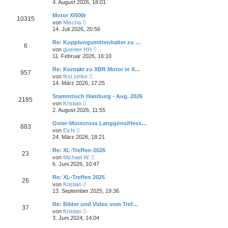
e
i
4. August 2026, 18:01
e
u
t
r
e
r
Motor Xl500r
B
10315
s
a
N
e
von
Mischa
t
g
e
i
14. Juli 2026, 20:56
e
u
t
r
e
r
Re: Kupplungsmittenhalter zu …
B
6
s
a
N
e
von
guenter HH
t
g
e
i
11. Februar 2026, 16:10
e
u
t
r
e
r
Re: Kontakt zu XBR Motor in X…
B
957
s
a
N
e
von
first.strike
t
g
e
i
14. März 2026, 17:25
e
u
t
r
e
r
Stammtisch Hamburg - Aug. 2026
B
2185
s
a
N
e
von
Kristian
t
g
e
i
2. August 2026, 11:55
e
u
t
r
e
r
Oster-Motocross Langgöns/Hess…
B
883
s
a
N
e
von
Eichi
t
g
e
i
24. März 2026, 18:21
e
u
t
r
e
r
Re: XL-Treffen-2026
B
23
s
a
N
e
von
Michael W.
t
g
e
i
6. Juni 2026, 10:47
e
u
t
r
e
r
Re: XL-Treffen 2025
B
26
s
a
N
e
von
Kristian
t
g
e
i
13. September 2025, 19:36
e
u
t
r
e
r
Re: Bilder und Video vom Tref…
B
37
s
a
N
e
von
Kristian
t
g
e
i
3. Juni 2024, 14:04
e
u
t
r