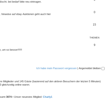
scht. bei bedarf bitte neu eintragen.
0
. hinweise auf ebay-Auktionen geht auch hier
15
THEMEN
9
 um so besser!!!!!!
Ich habe mein Passwort vergessen
|
Angemeldet bleiben
bare Mitglieder und 145 Gäste (basierend auf den aktiven Besuchern der letzten 5 Minuten)
 gleichzeitig online waren.
gesamt
3074
• Unser neuestes Mitglied:
Charly1