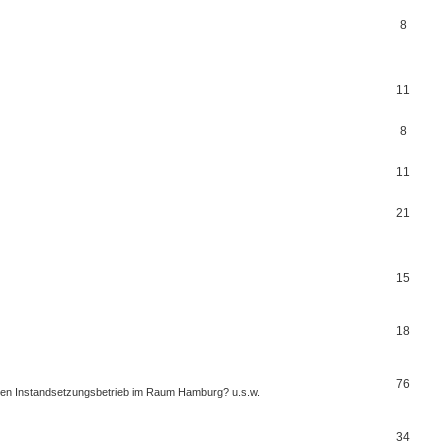
8
11
8
11
21
15
18
76
einen Instandsetzungsbetrieb im Raum Hamburg? u.s.w.
34