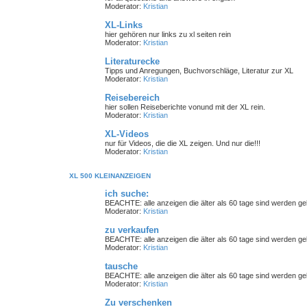
Moderator:
Kristian
XL-Links
hier gehören nur links zu xl seiten rein
Moderator:
Kristian
Literaturecke
Tipps und Anregungen, Buchvorschläge, Literatur zur XL
Moderator:
Kristian
Reisebereich
hier sollen Reiseberichte vonund mit der XL rein.
Moderator:
Kristian
XL-Videos
nur für Videos, die die XL zeigen. Und nur die!!!
Moderator:
Kristian
XL 500 KLEINANZEIGEN
ich suche:
BEACHTE: alle anzeigen die älter als 60 tage sind werden gelö
Moderator:
Kristian
zu verkaufen
BEACHTE: alle anzeigen die älter als 60 tage sind werden gelö
Moderator:
Kristian
tausche
BEACHTE: alle anzeigen die älter als 60 tage sind werden gelö
Moderator:
Kristian
Zu verschenken