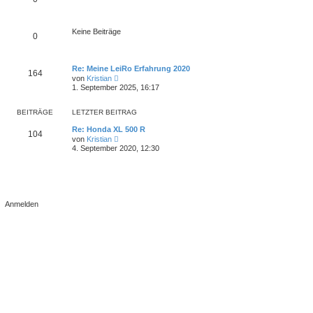
g
e
i
t
r
Keine Beiträge
0
a
g
Re: Meine LeiRo Erfahrung 2020
164
N
von
Kristian
e
1. September 2025, 16:17
u
e
s
BEITRÄGE
LETZTER BEITRAG
t
e
Re: Honda XL 500 R
104
r
N
von
Kristian
B
e
4. September 2020, 12:30
e
u
i
e
t
s
r
t
a
e
g
r
B
e
i
t
r
a
g