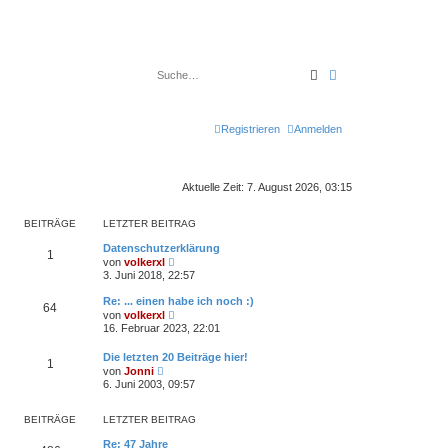
Suche
Erweiterte Suche
Registrieren
Anmelden
Aktuelle Zeit: 7. August 2026, 03:15
BEITRÄGE
LETZTER BEITRAG
Datenschutzerklärung
1
N
von
volkerxl
e
3. Juni 2018, 22:57
u
e
Re: ... einen habe ich noch :)
64
s
N
von
volkerxl
t
e
16. Februar 2023, 22:01
e
u
r
e
B
Die letzten 20 Beiträge hier!
s
1
e
N
von
Jonni
t
i
e
6. Juni 2003, 09:57
e
t
u
r
r
e
B
a
s
BEITRÄGE
LETZTER BEITRAG
e
g
t
i
e
Re: 47 Jahre
t