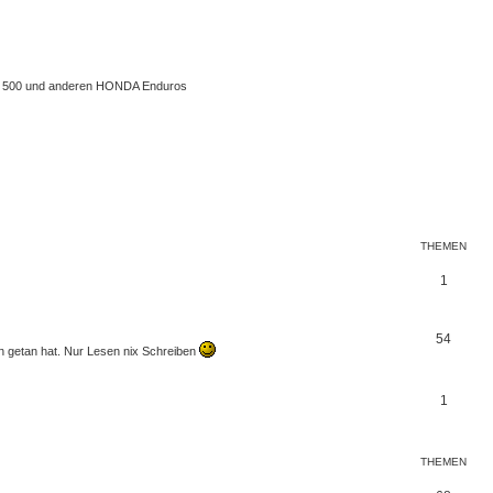
 XL 500 und anderen HONDA Enduros
THEMEN
1
54
en getan hat. Nur Lesen nix Schreiben
1
THEMEN