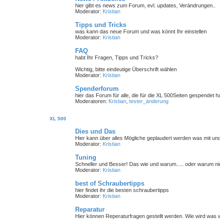
hier gibt es news zum Forum, evl. updates, Verändrungen..
Moderator:
Kristian
Tipps und Tricks
was kann das neue Forum und was könnt Ihr einstellen
Moderator:
Kristian
FAQ
habt Ihr Fragen, Tipps und Tricks?
Wichtig, bitte eindeutige Überschrift wählen
Moderator:
Kristian
Spenderforum
hier das Forum für alle, die für die XL 500Seiten gespendet 
Moderatoren:
Kristian
,
tester_änderung
XL 500
Dies und Das
Hier kann über alles Mögliche geplaudert werden was mit un
Moderator:
Kristian
Tuning
Schneller und Besser! Das wie und warum..... oder warum nic
Moderator:
Kristian
best of Schraubertipps
hier findet ihr die besten schraubertipps
Moderator:
Kristian
Reparatur
Hier können Reperaturfragen gestellt werden. Wie wird was w