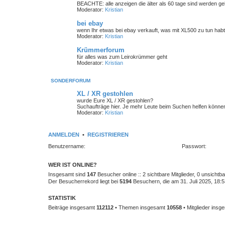
BEACHTE: alle anzeigen die älter als 60 tage sind werden gelö
Moderator:
Kristian
bei ebay
wenn Ihr etwas bei ebay verkauft, was mit XL500 zu tun habt
Moderator:
Kristian
Krümmerforum
für alles was zum Leirokrümmer geht
Moderator:
Kristian
SONDERFORUM
XL / XR gestohlen
wurde Eure XL / XR gestohlen?
Suchaufträge hier. Je mehr Leute beim Suchen helfen können,
Moderator:
Kristian
ANMELDEN
•
REGISTRIEREN
Benutzername:
Passwort:
WER IST ONLINE?
Insgesamt sind
147
Besucher online :: 2 sichtbare Mitglieder, 0 unsicht
Der Besucherrekord liegt bei
5194
Besuchern, die am 31. Juli 2025, 18:53
STATISTIK
Beiträge insgesamt
112112
• Themen insgesamt
10558
• Mitglieder ins