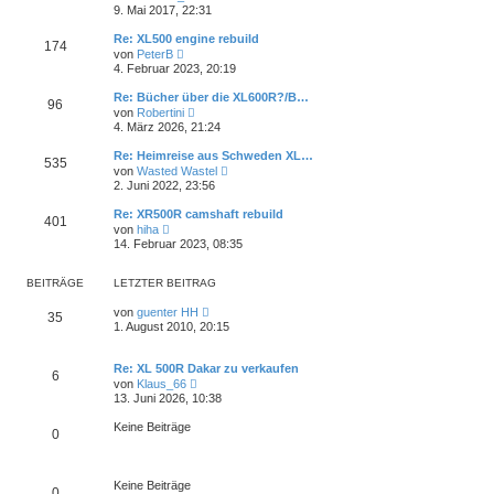
t
e
t
9. Mai 2017, 22:31
e
u
r
r
e
a
Re: XL500 engine rebuild
B
174
s
g
N
e
von
PeterB
t
e
i
4. Februar 2023, 20:19
e
u
t
r
e
r
Re: Bücher über die XL600R?/B…
B
96
s
a
N
e
von
Robertini
t
g
e
i
4. März 2026, 21:24
e
u
t
r
e
r
Re: Heimreise aus Schweden XL…
B
535
s
a
N
e
von
Wasted Wastel
t
g
e
i
2. Juni 2022, 23:56
e
u
t
r
e
r
Re: XR500R camshaft rebuild
B
401
s
a
N
e
von
hiha
t
g
e
i
14. Februar 2023, 08:35
e
u
t
r
e
r
B
s
a
BEITRÄGE
LETZTER BEITRAG
e
t
g
i
e
N
von
guenter HH
t
35
r
e
1. August 2010, 20:15
r
B
u
a
e
e
g
i
s
Re: XL 500R Dakar zu verkaufen
t
6
t
N
von
Klaus_66
r
e
e
13. Juni 2026, 10:38
a
r
u
g
B
e
Keine Beiträge
e
0
s
i
t
t
e
r
r
a
Keine Beiträge
B
0