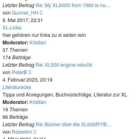
Letzter Beitrag
Re: My XL500S from 1980 is no…
Neuester
von
Gunnar_HH
Beitrag
9. Mai 2017, 22:31
XL-Links
hier gehören nur links zu xl seiten rein
Moderator:
Kristian
37
Themen
174
Beiträge
Letzter Beitrag
Re: XL500 engine rebuild
Neuester
von
PeterB
Beitrag
4. Februar 2023, 20:19
Literaturecke
Tipps und Anregungen, Buchvorschläge, Literatur zur XL
Moderator:
Kristian
19
Themen
96
Beiträge
Letzter Beitrag
Re: Bücher über die XL600R?/B…
Neuester
von
Robertini
Beitrag