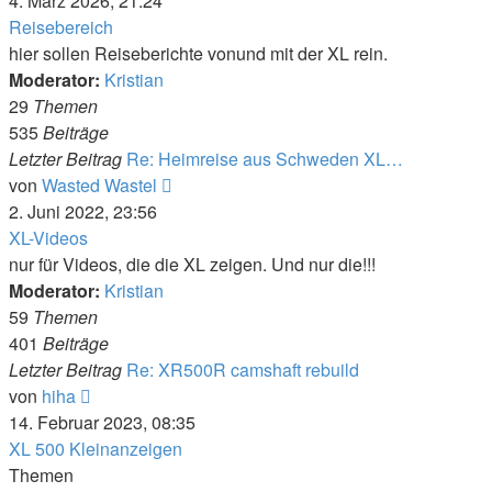
4. März 2026, 21:24
Reisebereich
hier sollen Reiseberichte vonund mit der XL rein.
Moderator:
Kristian
29
Themen
535
Beiträge
Letzter Beitrag
Re: Heimreise aus Schweden XL…
Neuester
von
Wasted Wastel
Beitrag
2. Juni 2022, 23:56
XL-Videos
nur für Videos, die die XL zeigen. Und nur die!!!
Moderator:
Kristian
59
Themen
401
Beiträge
Letzter Beitrag
Re: XR500R camshaft rebuild
Neuester
von
hiha
Beitrag
14. Februar 2023, 08:35
XL 500 Kleinanzeigen
Themen