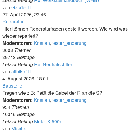
Letzter Beitrag
Re: Werkstatthandbuch (WHB)
Neuester
von
Gabriel
Beitrag
27. April 2026, 23:46
Reparatur
Hier können Reperaturfragen gestellt werden. Wie wird was
wieder repariert?
Moderatoren:
Kristian
,
tester_änderung
3608
Themen
39718
Beiträge
Letzter Beitrag
Re: Neutralschlter
Neuester
von
altbiker
Beitrag
4. August 2026, 18:01
Baustelle
Fragen wie z.B: Paßt die Gabel der R an die S?
Moderatoren:
Kristian
,
tester_änderung
934
Themen
10315
Beiträge
Letzter Beitrag
Motor Xl500r
Neuester
von
Mischa