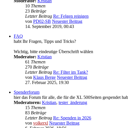
Moderator:
Kristian
10
Themen
23
Beiträge
Letzter Beitrag
Re: Felgen reinigen
von
PD02-SB
Neuester Beitrag
14. September 2019, 00:43
FAQ
habt Ihr Fragen, Tipps und Tricks?
Wichtig, bitte eindeutige Überschrift wählen
Moderator:
Kristian
61
Themen
270
Beiträge
Letzter Beitrag
Re: Filter im Tank?
von
Klaus Berge
Neuester Beitrag
27. Februar 2025, 19:30
Spenderforum
hier das Forum für alle, die für die XL 500Seiten gespendet ha
Moderatoren:
Kristian
,
tester_änderung
15
Themen
83
Beiträge
Letzter Beitrag
Re: Spenden in 2026
von
volkerxl
Neuester Beitrag