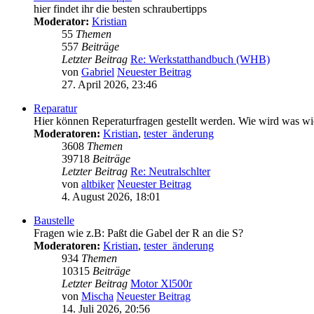
hier findet ihr die besten schraubertipps
Moderator:
Kristian
55
Themen
557
Beiträge
Letzter Beitrag
Re: Werkstatthandbuch (WHB)
von
Gabriel
Neuester Beitrag
27. April 2026, 23:46
Reparatur
Hier können Reperaturfragen gestellt werden. Wie wird was wie
Moderatoren:
Kristian
,
tester_änderung
3608
Themen
39718
Beiträge
Letzter Beitrag
Re: Neutralschlter
von
altbiker
Neuester Beitrag
4. August 2026, 18:01
Baustelle
Fragen wie z.B: Paßt die Gabel der R an die S?
Moderatoren:
Kristian
,
tester_änderung
934
Themen
10315
Beiträge
Letzter Beitrag
Motor Xl500r
von
Mischa
Neuester Beitrag
14. Juli 2026, 20:56