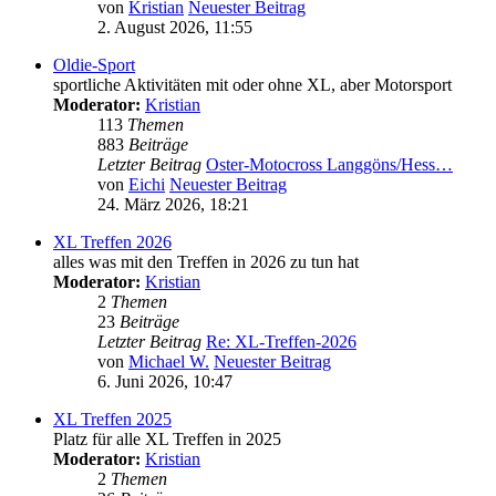
von
Kristian
Neuester Beitrag
2. August 2026, 11:55
Oldie-Sport
sportliche Aktivitäten mit oder ohne XL, aber Motorsport
Moderator:
Kristian
113
Themen
883
Beiträge
Letzter Beitrag
Oster-Motocross Langgöns/Hess…
von
Eichi
Neuester Beitrag
24. März 2026, 18:21
XL Treffen 2026
alles was mit den Treffen in 2026 zu tun hat
Moderator:
Kristian
2
Themen
23
Beiträge
Letzter Beitrag
Re: XL-Treffen-2026
von
Michael W.
Neuester Beitrag
6. Juni 2026, 10:47
XL Treffen 2025
Platz für alle XL Treffen in 2025
Moderator:
Kristian
2
Themen