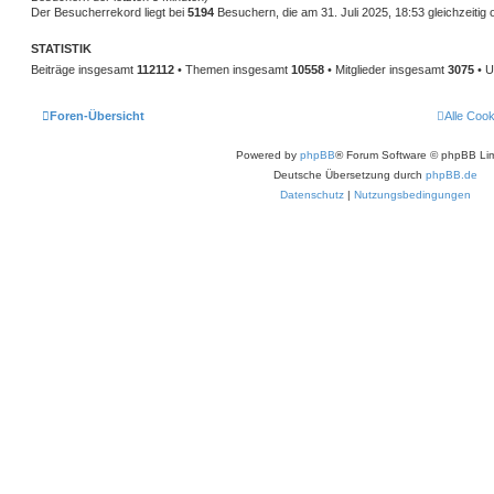
Der Besucherrekord liegt bei
5194
Besuchern, die am 31. Juli 2025, 18:53 gleichzeitig 
STATISTIK
Beiträge insgesamt
112112
• Themen insgesamt
10558
• Mitglieder insgesamt
3075
• U
Foren-Übersicht
Alle Coo
Powered by
phpBB
® Forum Software © phpBB Lim
Deutsche Übersetzung durch
phpBB.de
Datenschutz
|
Nutzungsbedingungen