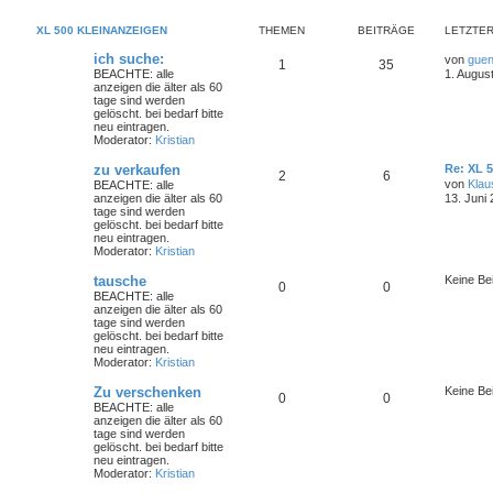
XL 500 KLEINANZEIGEN
THEMEN
BEITRÄGE
LETZTER
ich suche:
von
guen
1
35
BEACHTE: alle
1. Augus
anzeigen die älter als 60
tage sind werden
gelöscht. bei bedarf bitte
neu eintragen.
Moderator:
Kristian
zu verkaufen
Re: XL 
2
6
von
Klau
BEACHTE: alle
anzeigen die älter als 60
13. Juni
tage sind werden
gelöscht. bei bedarf bitte
neu eintragen.
Moderator:
Kristian
tausche
Keine Be
0
0
BEACHTE: alle
anzeigen die älter als 60
tage sind werden
gelöscht. bei bedarf bitte
neu eintragen.
Moderator:
Kristian
Zu verschenken
Keine Be
0
0
BEACHTE: alle
anzeigen die älter als 60
tage sind werden
gelöscht. bei bedarf bitte
neu eintragen.
Moderator:
Kristian