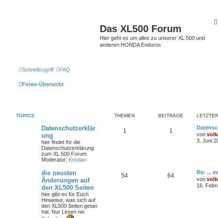
Das XL500 Forum
Hier geht es um alles zu unserer XL 500 und
anderen HONDA Enduros
Schnellzugriff
FAQ
Foren-Übersicht
TOPICS
THEMEN
BEITRÄGE
LETZTER
Datenschutzerklär
Datensc
1
1
von
volk
ung
3. Juni 2
hier findet Ihr die
Datenschutzerklärung
zum XL 500 Forum
Moderator:
Kristian
die neusten
Re: ... 
54
64
von
volk
Änderungen auf
16. Febr
den XL500 Seiten
hier gibt es für Euch
Hinweise, was sich auf
den XL500 Seiten getan
hat. Nur Lesen nix