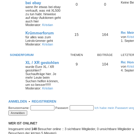
bei ebay
Keine Be
0
0
wenn Ihr etwas bei ebay
verkauft, was mit XL500
zu tun habt. hinweise
auf ebay-Auktionen geht
auch hier
Moderator:
Kristian
Krümmerforum
Re: Mei
15
164
von
Krist
für alles was zum
Leirokrümmer geht
1. Septe
Moderator:
Kristian
SONDERFORUM
THEMEN
BEITRÄGE
LETZTER
XL / XR gestohlen
Re: Hon
9
104
von
Krist
wurde Eure XL / XR
gestohlen?
4. Septe
Suchaufträge hier. Je
mehr Leute beim
Suchen helfen können,
um so besser!!!!!!
Moderator:
Kristian
ANMELDEN
•
REGISTRIEREN
Benutzername:
Passwort:
Ich habe mein Passwort ver
WER IST ONLINE?
Insgesamt sind
148
Besucher online :: 3 sichtbare Mitglieder, 0 unsichtbare Mitglieder
Besuchern der letzten 5 Minuten)