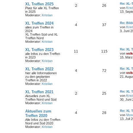
XL Treffen 2025
Re: XL-T
2
26
von
Krist
Platz für alle XL Treffen
in 2025
13. Sept
Moderator:
Kristian
XL Treffen 2024
Re: Bil
4
37
von
Krist
alles zum Treffen in
2024
3. Juni 2
XL Treffen Süd und XL
Treffen Nord
Moderator:
Kristian
XL Treffen 2023
Re: XL T
11
115
von
volk
alle Infos zu den Treffen
in 2023
15. März
Moderator:
Kristian
XL Treffen 2022
Re: XL T
4
72
von
volk
hier alle Informationen
zu den geplanten
21. Augu
Treffen in 2022
Moderator:
Kristian
XL Treffen 2021
Re: XL T
2
25
von
Krist
Aktuelles zum XL
Treffen Nord und Süd
30. Juni
Moderator:
Kristian
Aktuelles zum
Re: XL T
4
28
von
Mos
Treffen 2020
13. Juli 
Alle Infos zu den Treffen
Nord und Süd 2020
Moderator:
Kristian