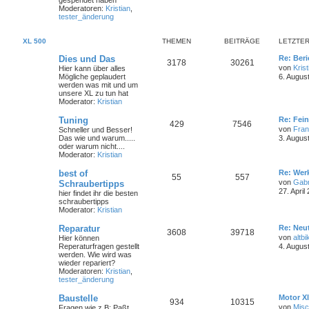
gespendet haben
Moderatoren:
Kristian
,
tester_änderung
XL 500
THEMEN
BEITRÄGE
LETZTER
Dies und Das
Re: Ber
3178
30261
von
Krist
Hier kann über alles
Mögliche geplaudert
6. Augus
werden was mit und um
unsere XL zu tun hat
Moderator:
Kristian
Tuning
Re: Fei
429
7546
von
Fra
Schneller und Besser!
Das wie und warum.....
3. Augus
oder warum nicht....
Moderator:
Kristian
best of
Re: Wer
55
557
von
Gabr
Schraubertipps
27. April
hier findet ihr die besten
schraubertipps
Moderator:
Kristian
Reparatur
Re: Neut
3608
39718
von
altbi
Hier können
Reperaturfragen gestellt
4. Augus
werden. Wie wird was
wieder repariert?
Moderatoren:
Kristian
,
tester_änderung
Baustelle
Motor Xl
934
10315
von
Mis
Fragen wie z.B: Paßt