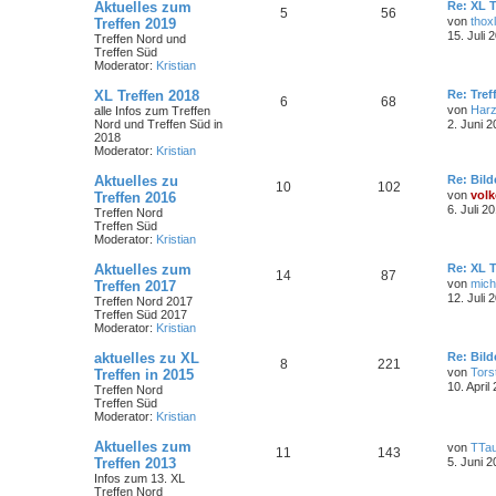
Aktuelles zum
Re: XL T
5
56
von
thoxl
Treffen 2019
15. Juli 
Treffen Nord und
Treffen Süd
Moderator:
Kristian
XL Treffen 2018
Re: Tref
6
68
von
Har
alle Infos zum Treffen
Nord und Treffen Süd in
2. Juni 2
2018
Moderator:
Kristian
Aktuelles zu
Re: Bild
10
102
von
volk
Treffen 2016
6. Juli 2
Treffen Nord
Treffen Süd
Moderator:
Kristian
Aktuelles zum
Re: XL T
14
87
von
mich
Treffen 2017
12. Juli 
Treffen Nord 2017
Treffen Süd 2017
Moderator:
Kristian
aktuelles zu XL
Re: Bild
8
221
von
Tors
Treffen in 2015
10. April
Treffen Nord
Treffen Süd
Moderator:
Kristian
Aktuelles zum
von
TTa
11
143
Treffen 2013
5. Juni 2
Infos zum 13. XL
Treffen Nord