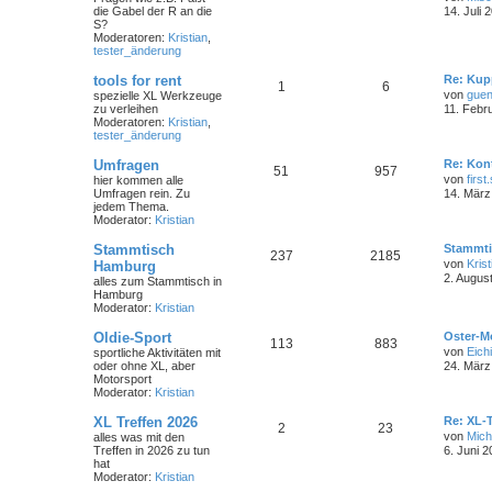
die Gabel der R an die
14. Juli 
S?
Moderatoren:
Kristian
,
tester_änderung
tools for rent
Re: Kup
1
6
von
guen
spezielle XL Werkzeuge
zu verleihen
11. Febr
Moderatoren:
Kristian
,
tester_änderung
Umfragen
Re: Kon
51
957
von
first
hier kommen alle
Umfragen rein. Zu
14. März
jedem Thema.
Moderator:
Kristian
Stammtisch
Stammti
237
2185
von
Krist
Hamburg
2. Augus
alles zum Stammtisch in
Hamburg
Moderator:
Kristian
Oldie-Sport
Oster-M
113
883
von
Eichi
sportliche Aktivitäten mit
oder ohne XL, aber
24. März
Motorsport
Moderator:
Kristian
XL Treffen 2026
Re: XL-T
2
23
von
Mich
alles was mit den
Treffen in 2026 zu tun
6. Juni 2
hat
Moderator:
Kristian