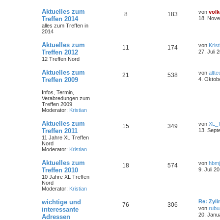
Aktuelles zum
von
volk
8
183
Treffen 2014
18. Nove
alles zum Treffen in
2014
Aktuelles zum
von
Krist
11
174
Treffen 2012
27. Juli 
12 Treffen Nord
Aktuelles zum
von
altte
21
538
Treffen 2009
4. Oktob
Infos, Termin,
Verabredungen zum
Treffen 2009
Moderator:
Kristian
Aktuelles zum
von
XL_
15
349
Treffen 2011
13. Sept
11 Jahre XL Treffen
Nord
Moderator:
Kristian
Aktuelles zum
von
hbm
18
574
Treffen 2010
9. Juli 2
10 Jahre XL Treffen
Nord
Moderator:
Kristian
wichtige und
Re: Zyl
76
306
von
rubu
interessante
20. Janu
Adressen