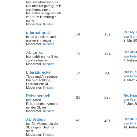
hier sind Adressen für
Rat und Tat gefragt. z.B.
wer kennt einen
Instandsetzungsbetrieb
im Raum Hamburg?
u.s.w.
Moderator:
Kristian
international
Re: My 
34
159
von
Gun
for all questions and
answers in english
9. Mai 2
Moderator:
Kristian
XL-Links
Re: XL50
37
174
von
Pete
hier gehören nur links
zu xl seiten rein
4. Febru
Moderator:
Kristian
Literaturecke
Re: Büc
19
96
von
Robe
Tipps und Anregungen,
Buchvorschläge,
4. März 
Literatur zur XL
Moderator:
Kristian
Reisebereich
Re: Hei
29
535
von
Wast
hier sollen
Reiseberichte vonund
2. Juni 2
mit der XL rein.
Moderator:
Kristian
XL-Videos
Re: XR5
59
401
von
hiha
nur für Videos, die die
XL zeigen. Und nur
14. Febr
die!!!
Moderator:
Kristian