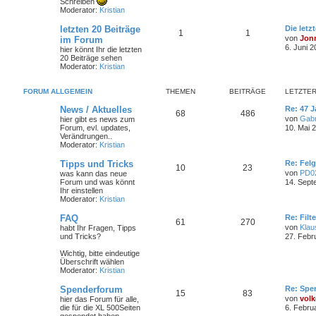
Schreiben
Moderator:
Kristian
letzten 20 Beiträge
Die letz
1
1
von
Jon
im Forum
6. Juni 2
hier könnt Ihr die letzten
20 Beiträge sehen
Moderator:
Kristian
FORUM ALLGEMEIN
THEMEN
BEITRÄGE
LETZTER
News / Aktuelles
Re: 47 J
68
486
von
Gabr
hier gibt es news zum
Forum, evl. updates,
10. Mai 
Verändrungen..
Moderator:
Kristian
Tipps und Tricks
Re: Felg
10
23
von
PD0
was kann das neue
Forum und was könnt
14. Sept
Ihr einstellen
Moderator:
Kristian
FAQ
Re: Filt
61
270
von
Klau
habt Ihr Fragen, Tipps
und Tricks?
27. Febr
Wichtig, bitte eindeutige
Überschrift wählen
Moderator:
Kristian
Spenderforum
Re: Spe
15
83
von
volk
hier das Forum für alle,
die für die XL 500Seiten
6. Febru