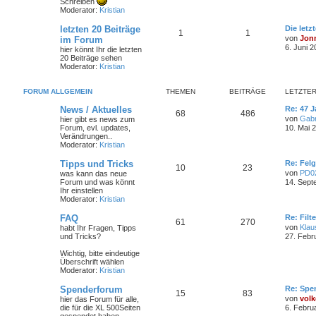
Schreiben
Moderator:
Kristian
letzten 20 Beiträge
Die letz
1
1
von
Jon
im Forum
6. Juni 2
hier könnt Ihr die letzten
20 Beiträge sehen
Moderator:
Kristian
FORUM ALLGEMEIN
THEMEN
BEITRÄGE
LETZTER
News / Aktuelles
Re: 47 J
68
486
von
Gabr
hier gibt es news zum
Forum, evl. updates,
10. Mai 
Verändrungen..
Moderator:
Kristian
Tipps und Tricks
Re: Felg
10
23
von
PD0
was kann das neue
Forum und was könnt
14. Sept
Ihr einstellen
Moderator:
Kristian
FAQ
Re: Filt
61
270
von
Klau
habt Ihr Fragen, Tipps
und Tricks?
27. Febr
Wichtig, bitte eindeutige
Überschrift wählen
Moderator:
Kristian
Spenderforum
Re: Spe
15
83
von
volk
hier das Forum für alle,
die für die XL 500Seiten
6. Febru