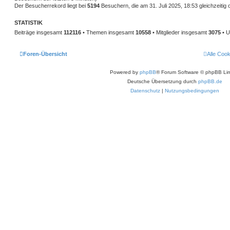
Der Besucherrekord liegt bei
5194
Besuchern, die am 31. Juli 2025, 18:53 gleichzeitig 
STATISTIK
Beiträge insgesamt
112116
• Themen insgesamt
10558
• Mitglieder insgesamt
3075
• U
Foren-Übersicht
Alle Coo
Powered by
phpBB
® Forum Software © phpBB Lim
Deutsche Übersetzung durch
phpBB.de
Datenschutz
|
Nutzungsbedingungen