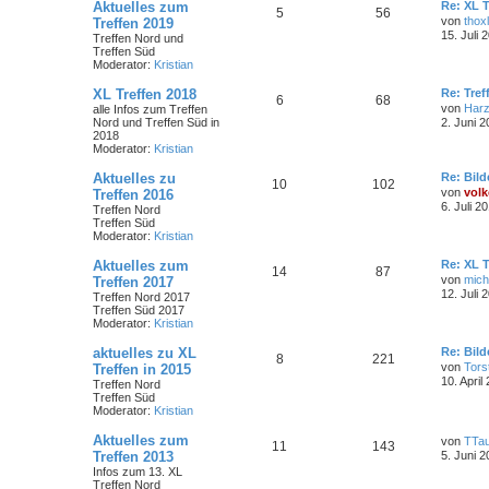
Aktuelles zum
Re: XL T
5
56
von
thoxl
Treffen 2019
15. Juli 
Treffen Nord und
Treffen Süd
Moderator:
Kristian
XL Treffen 2018
Re: Tref
6
68
von
Har
alle Infos zum Treffen
Nord und Treffen Süd in
2. Juni 2
2018
Moderator:
Kristian
Aktuelles zu
Re: Bild
10
102
von
volk
Treffen 2016
6. Juli 2
Treffen Nord
Treffen Süd
Moderator:
Kristian
Aktuelles zum
Re: XL T
14
87
von
mich
Treffen 2017
12. Juli 
Treffen Nord 2017
Treffen Süd 2017
Moderator:
Kristian
aktuelles zu XL
Re: Bild
8
221
von
Tors
Treffen in 2015
10. April
Treffen Nord
Treffen Süd
Moderator:
Kristian
Aktuelles zum
von
TTa
11
143
Treffen 2013
5. Juni 2
Infos zum 13. XL
Treffen Nord