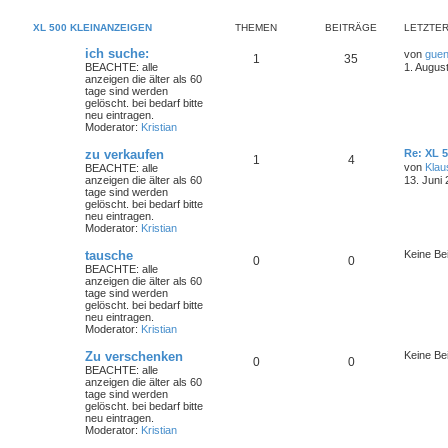
XL 500 KLEINANZEIGEN
THEMEN
BEITRÄGE
LETZTER
ich suche:
von
guen
1
35
BEACHTE: alle
1. Augus
anzeigen die älter als 60
tage sind werden
gelöscht. bei bedarf bitte
neu eintragen.
Moderator:
Kristian
zu verkaufen
Re: XL 
1
4
von
Klau
BEACHTE: alle
anzeigen die älter als 60
13. Juni
tage sind werden
gelöscht. bei bedarf bitte
neu eintragen.
Moderator:
Kristian
tausche
Keine Be
0
0
BEACHTE: alle
anzeigen die älter als 60
tage sind werden
gelöscht. bei bedarf bitte
neu eintragen.
Moderator:
Kristian
Zu verschenken
Keine Be
0
0
BEACHTE: alle
anzeigen die älter als 60
tage sind werden
gelöscht. bei bedarf bitte
neu eintragen.
Moderator:
Kristian