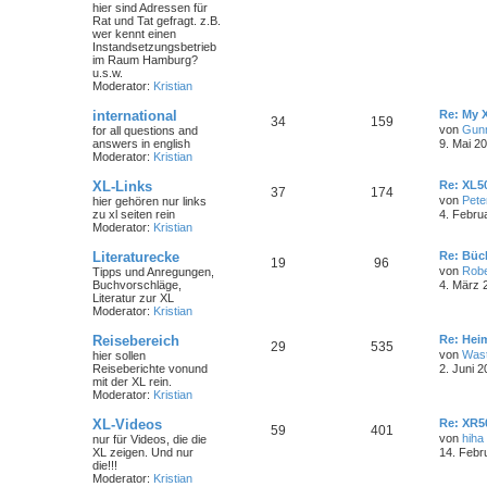
hier sind Adressen für
Rat und Tat gefragt. z.B.
wer kennt einen
Instandsetzungsbetrieb
im Raum Hamburg?
u.s.w.
Moderator:
Kristian
international
Re: My 
34
159
von
Gun
for all questions and
answers in english
9. Mai 2
Moderator:
Kristian
XL-Links
Re: XL50
37
174
von
Pete
hier gehören nur links
zu xl seiten rein
4. Febru
Moderator:
Kristian
Literaturecke
Re: Büc
19
96
von
Robe
Tipps und Anregungen,
Buchvorschläge,
4. März 
Literatur zur XL
Moderator:
Kristian
Reisebereich
Re: Hei
29
535
von
Wast
hier sollen
Reiseberichte vonund
2. Juni 2
mit der XL rein.
Moderator:
Kristian
XL-Videos
Re: XR5
59
401
von
hiha
nur für Videos, die die
XL zeigen. Und nur
14. Febr
die!!!
Moderator:
Kristian