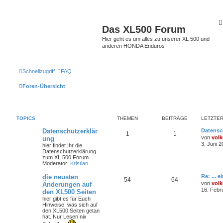
Das XL500 Forum
Hier geht es um alles zu unserer XL 500 und
anderen HONDA Enduros
Schnellzugriff
FAQ
Foren-Übersicht
TOPICS
THEMEN
BEITRÄGE
LETZTER
Datenschutzerklär
Datensc
1
1
von
volk
ung
3. Juni 2
hier findet Ihr die
Datenschutzerklärung
zum XL 500 Forum
Moderator:
Kristian
die neusten
Re: ... 
54
64
von
volk
Änderungen auf
16. Febr
den XL500 Seiten
hier gibt es für Euch
Hinweise, was sich auf
den XL500 Seiten getan
hat. Nur Lesen nix