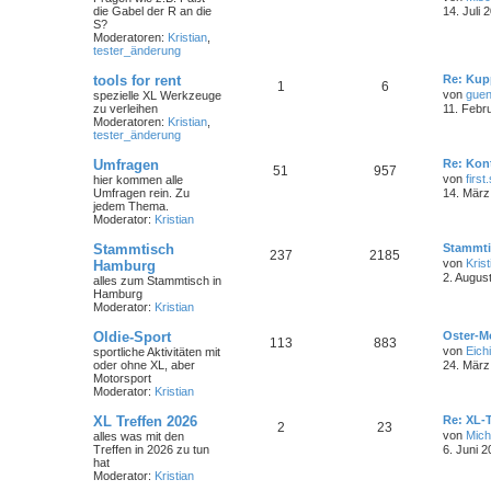
die Gabel der R an die
14. Juli 
S?
Moderatoren:
Kristian
,
tester_änderung
tools for rent
Re: Kup
1
6
von
guen
spezielle XL Werkzeuge
zu verleihen
11. Febr
Moderatoren:
Kristian
,
tester_änderung
Umfragen
Re: Kon
51
957
von
first
hier kommen alle
Umfragen rein. Zu
14. März
jedem Thema.
Moderator:
Kristian
Stammtisch
Stammti
237
2185
von
Krist
Hamburg
2. Augus
alles zum Stammtisch in
Hamburg
Moderator:
Kristian
Oldie-Sport
Oster-M
113
883
von
Eichi
sportliche Aktivitäten mit
oder ohne XL, aber
24. März
Motorsport
Moderator:
Kristian
XL Treffen 2026
Re: XL-T
2
23
von
Mich
alles was mit den
Treffen in 2026 zu tun
6. Juni 2
hat
Moderator:
Kristian