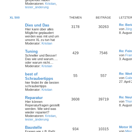
gespendet haben
Moderatoren:
Kristian
,
tester_änderung
XL 500
THEMEN
BEITRÄGE
LETZTER
Dies und Das
Re: Ber
3178
30263
von
Jörg
Hier kann über alles
Mögliche geplaudert
8. Augus
werden was mit und um
unsere XL zu tun hat
Moderator:
Kristian
Tuning
Re: Fei
429
7546
von
Fra
Schneller und Besser!
Das wie und warum.....
3. Augus
oder warum nicht....
Moderator:
Kristian
best of
Re: Wer
55
557
von
Gabr
Schraubertipps
27. April
hier findet ihr die besten
schraubertipps
Moderator:
Kristian
Reparatur
Re: Neut
3608
39719
von
Tho
Hier können
Reperaturfragen gestellt
8. Augus
werden. Wie wird was
wieder repariert?
Moderatoren:
Kristian
,
tester_änderung
Baustelle
Motor Xl
934
10315
von
Mis
Fragen wie z.B: Paßt