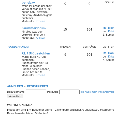
bei ebay
Keine Be
0
0
wenn Ihr etwas bei ebay
verkauft, was mit XL500
zu tun habt. hinweise
auf ebay-Auktionen geht
auch hier
Moderator:
Kristian
Krümmerforum
Re: Mei
15
164
von
Krist
für alles was zum
Leirokrümmer geht
1. Septe
Moderator:
Kristian
SONDERFORUM
THEMEN
BEITRÄGE
LETZTER
XL / XR gestohlen
Re: Hon
9
104
von
Krist
wurde Eure XL / XR
gestohlen?
4. Septe
Suchaufträge hier. Je
mehr Leute beim
Suchen helfen können,
um so besser!!!!!!
Moderator:
Kristian
ANMELDEN
•
REGISTRIEREN
Benutzername:
Passwort:
Ich habe mein Passwort ver
WER IST ONLINE?
Insgesamt sind
174
Besucher online :: 2 sichtbare Mitglieder, 0 unsichtbare Mitglieder
Besuchern der letzten 5 Minuten)