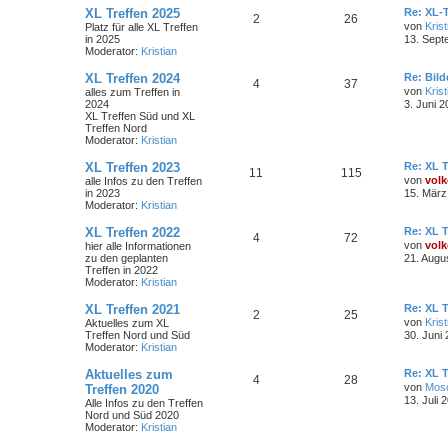
XL Treffen 2025
Re: XL-T
2
26
von
Krist
Platz für alle XL Treffen
in 2025
13. Sept
Moderator:
Kristian
XL Treffen 2024
Re: Bil
4
37
von
Krist
alles zum Treffen in
2024
3. Juni 2
XL Treffen Süd und XL
Treffen Nord
Moderator:
Kristian
XL Treffen 2023
Re: XL T
11
115
von
volk
alle Infos zu den Treffen
in 2023
15. März
Moderator:
Kristian
XL Treffen 2022
Re: XL T
4
72
von
volk
hier alle Informationen
zu den geplanten
21. Augu
Treffen in 2022
Moderator:
Kristian
XL Treffen 2021
Re: XL T
2
25
von
Krist
Aktuelles zum XL
Treffen Nord und Süd
30. Juni
Moderator:
Kristian
Aktuelles zum
Re: XL T
4
28
von
Mos
Treffen 2020
13. Juli 
Alle Infos zu den Treffen
Nord und Süd 2020
Moderator:
Kristian