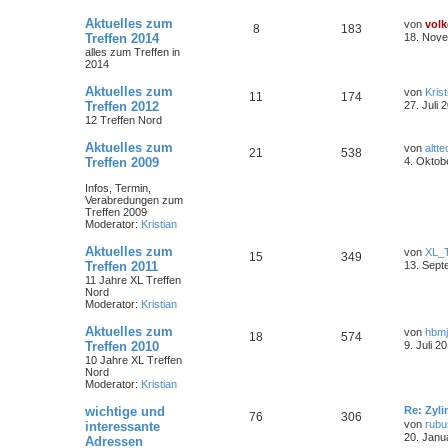
Aktuelles zum
von
volk
8
183
Treffen 2014
18. Nove
alles zum Treffen in
2014
Aktuelles zum
von
Krist
11
174
Treffen 2012
27. Juli 
12 Treffen Nord
Aktuelles zum
von
altte
21
538
Treffen 2009
4. Oktob
Infos, Termin,
Verabredungen zum
Treffen 2009
Moderator:
Kristian
Aktuelles zum
von
XL_
15
349
Treffen 2011
13. Sept
11 Jahre XL Treffen
Nord
Moderator:
Kristian
Aktuelles zum
von
hbm
18
574
Treffen 2010
9. Juli 2
10 Jahre XL Treffen
Nord
Moderator:
Kristian
wichtige und
Re: Zyl
76
306
von
rubu
interessante
20. Janu
Adressen