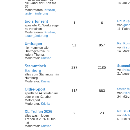
die Gabel der R an die
14. Juli 
S?
Moderatoren:
Kristian
,
tester_änderung
tools for rent
Re: Kup
1
6
von
guen
spezielle XL Werkzeuge
zu verleihen
11. Febr
Moderatoren:
Kristian
,
tester_änderung
Umfragen
Re: Kon
51
957
von
first
hier kommen alle
Umfragen rein. Zu
14. März
jedem Thema.
Moderator:
Kristian
Stammtisch
Stammti
237
2185
von
Krist
Hamburg
2. Augus
alles zum Stammtisch in
Hamburg
Moderator:
Kristian
Oldie-Sport
Oster-M
113
883
von
Eichi
sportliche Aktivitäten mit
oder ohne XL, aber
24. März
Motorsport
Moderator:
Kristian
XL Treffen 2026
Re: XL-T
2
23
von
Mich
alles was mit den
Treffen in 2026 zu tun
6. Juni 2
hat
Moderator:
Kristian