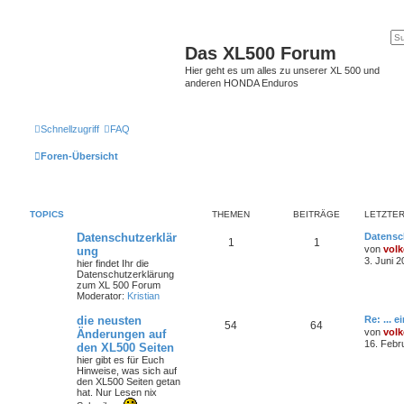
Das XL500 Forum
Hier geht es um alles zu unserer XL 500 und
anderen HONDA Enduros
Schnellzugriff
FAQ
Foren-Übersicht
TOPICS
THEMEN
BEITRÄGE
LETZTER
Datenschutzerklär
Datensc
1
1
von
volk
ung
3. Juni 2
hier findet Ihr die
Datenschutzerklärung
zum XL 500 Forum
Moderator:
Kristian
die neusten
Re: ... 
54
64
von
volk
Änderungen auf
16. Febr
den XL500 Seiten
hier gibt es für Euch
Hinweise, was sich auf
den XL500 Seiten getan
hat. Nur Lesen nix