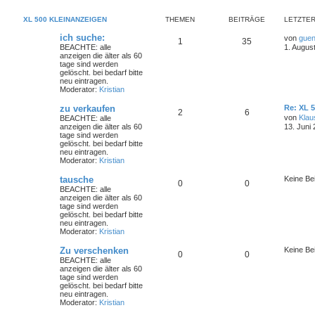
XL 500 KLEINANZEIGEN
THEMEN
BEITRÄGE
LETZTER
ich suche:
von
guen
1
35
BEACHTE: alle
1. Augus
anzeigen die älter als 60
tage sind werden
gelöscht. bei bedarf bitte
neu eintragen.
Moderator:
Kristian
zu verkaufen
Re: XL 
2
6
von
Klau
BEACHTE: alle
anzeigen die älter als 60
13. Juni
tage sind werden
gelöscht. bei bedarf bitte
neu eintragen.
Moderator:
Kristian
tausche
Keine Be
0
0
BEACHTE: alle
anzeigen die älter als 60
tage sind werden
gelöscht. bei bedarf bitte
neu eintragen.
Moderator:
Kristian
Zu verschenken
Keine Be
0
0
BEACHTE: alle
anzeigen die älter als 60
tage sind werden
gelöscht. bei bedarf bitte
neu eintragen.
Moderator:
Kristian