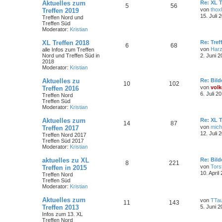
Aktuelles zum
Re: XL T
5
56
von
thoxl
Treffen 2019
15. Juli 
Treffen Nord und
Treffen Süd
Moderator:
Kristian
XL Treffen 2018
Re: Tref
6
68
von
Har
alle Infos zum Treffen
Nord und Treffen Süd in
2. Juni 2
2018
Moderator:
Kristian
Aktuelles zu
Re: Bild
10
102
von
volk
Treffen 2016
6. Juli 2
Treffen Nord
Treffen Süd
Moderator:
Kristian
Aktuelles zum
Re: XL T
14
87
von
mich
Treffen 2017
12. Juli 
Treffen Nord 2017
Treffen Süd 2017
Moderator:
Kristian
aktuelles zu XL
Re: Bild
8
221
von
Tors
Treffen in 2015
10. April
Treffen Nord
Treffen Süd
Moderator:
Kristian
Aktuelles zum
von
TTa
11
143
Treffen 2013
5. Juni 2
Infos zum 13. XL
Treffen Nord