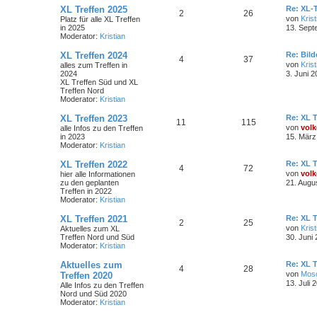
XL Treffen 2025
Re: XL-T
2
26
von
Krist
Platz für alle XL Treffen
in 2025
13. Sept
Moderator:
Kristian
XL Treffen 2024
Re: Bil
4
37
von
Krist
alles zum Treffen in
2024
3. Juni 2
XL Treffen Süd und XL
Treffen Nord
Moderator:
Kristian
XL Treffen 2023
Re: XL T
11
115
von
volk
alle Infos zu den Treffen
in 2023
15. März
Moderator:
Kristian
XL Treffen 2022
Re: XL T
4
72
von
volk
hier alle Informationen
zu den geplanten
21. Augu
Treffen in 2022
Moderator:
Kristian
XL Treffen 2021
Re: XL T
2
25
von
Krist
Aktuelles zum XL
Treffen Nord und Süd
30. Juni
Moderator:
Kristian
Aktuelles zum
Re: XL T
4
28
von
Mos
Treffen 2020
13. Juli 
Alle Infos zu den Treffen
Nord und Süd 2020
Moderator:
Kristian