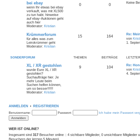
bei ebay
Keine Be
0
0
wenn Ihr etwas bei ebay
verkauft, was mit XL500
zu tun habt. hinweise
auf ebay-Auktionen geht
auch hier
Moderator:
Kristian
Krümmerforum
Re: Mei
15
164
von
Krist
für alles was zum
Leirokrümmer geht
1. Septe
Moderator:
Kristian
SONDERFORUM
THEMEN
BEITRÄGE
LETZTER
XL / XR gestohlen
Re: Hon
9
104
von
Krist
wurde Eure XL / XR
gestohlen?
4. Septe
Suchaufträge hier. Je
mehr Leute beim
Suchen helfen können,
um so besser!!!!!!
Moderator:
Kristian
ANMELDEN
•
REGISTRIEREN
Benutzername:
Passwort:
Ich habe mein Passwort ver
WER IST ONLINE?
Insgesamt sind
317
Besucher online :: 4 sichtbare Mitglieder, 0 unsichtbare Mitglieder
Besuchern der letzten 5 Minuten)