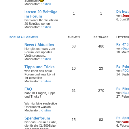
Schreiben
Moderator:
Kristian
letzten 20 Beiträge
Die letz
1
1
von
Jon
im Forum
6. Juni 2
hier könnt Ihr die letzten
20 Beiträge sehen
Moderator:
Kristian
FORUM ALLGEMEIN
THEMEN
BEITRÄGE
LETZTER
News / Aktuelles
Re: 47 J
68
486
von
Gabr
hier gibt es news zum
Forum, evl. updates,
10. Mai 
Verändrungen..
Moderator:
Kristian
Tipps und Tricks
Re: Felg
10
23
von
PD0
was kann das neue
Forum und was könnt
14. Sept
Ihr einstellen
Moderator:
Kristian
FAQ
Re: Filt
61
270
von
Klau
habt Ihr Fragen, Tipps
und Tricks?
27. Febr
Wichtig, bitte eindeutige
Überschrift wählen
Moderator:
Kristian
Spenderforum
Re: Spe
15
83
von
volk
hier das Forum für alle,
die für die XL 500Seiten
6. Febru