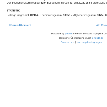
Der Besucherrekord liegt bei
5194
Besuchern, die am 31. Juli 2025, 18:53 gleichzeitig 
STATISTIK
Beiträge insgesamt
112114
• Themen insgesamt
10558
• Mitglieder insgesamt
3075
• U
Foren-Übersicht
Alle Coo
Powered by
phpBB
® Forum Software © phpBB Lim
Deutsche Übersetzung durch
phpBB.de
Datenschutz
|
Nutzungsbedingungen