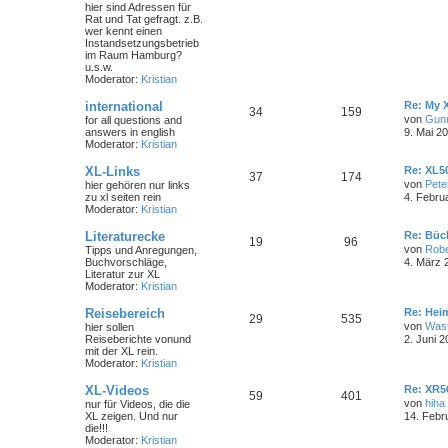
hier sind Adressen für
Rat und Tat gefragt. z.B.
wer kennt einen
Instandsetzungsbetrieb
im Raum Hamburg?
u.s.w.
Moderator:
Kristian
international
Re: My 
34
159
von
Gun
for all questions and
answers in english
9. Mai 2
Moderator:
Kristian
XL-Links
Re: XL50
37
174
von
Pete
hier gehören nur links
zu xl seiten rein
4. Febru
Moderator:
Kristian
Literaturecke
Re: Büc
19
96
von
Robe
Tipps und Anregungen,
Buchvorschläge,
4. März 
Literatur zur XL
Moderator:
Kristian
Reisebereich
Re: Hei
29
535
von
Wast
hier sollen
Reiseberichte vonund
2. Juni 2
mit der XL rein.
Moderator:
Kristian
XL-Videos
Re: XR5
59
401
von
hiha
nur für Videos, die die
XL zeigen. Und nur
14. Febr
die!!!
Moderator:
Kristian