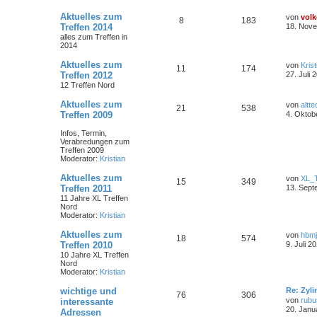
Aktuelles zum
von
volk
8
183
Treffen 2014
18. Nove
alles zum Treffen in
2014
Aktuelles zum
von
Krist
11
174
Treffen 2012
27. Juli 
12 Treffen Nord
Aktuelles zum
von
altte
21
538
Treffen 2009
4. Oktob
Infos, Termin,
Verabredungen zum
Treffen 2009
Moderator:
Kristian
Aktuelles zum
von
XL_
15
349
Treffen 2011
13. Sept
11 Jahre XL Treffen
Nord
Moderator:
Kristian
Aktuelles zum
von
hbm
18
574
Treffen 2010
9. Juli 2
10 Jahre XL Treffen
Nord
Moderator:
Kristian
wichtige und
Re: Zyl
76
306
von
rubu
interessante
20. Janu
Adressen