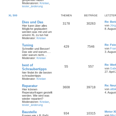
gespendet haben
Moderatoren:
Kristian
,
tester_änderung
XL 500
THEMEN
BEITRÄGE
LETZTER
Dies und Das
Re: Ber
3178
30263
von
Jörg
Hier kann über alles
Mögliche geplaudert
8. Augus
werden was mit und um
unsere XL zu tun hat
Moderator:
Kristian
Tuning
Re: Fei
429
7546
von
Fra
Schneller und Besser!
Das wie und warum.....
3. Augus
oder warum nicht....
Moderator:
Kristian
best of
Re: Wer
55
557
von
Gabr
Schraubertipps
27. April
hier findet ihr die besten
schraubertipps
Moderator:
Kristian
Reparatur
Re: Neut
3608
39718
von
altbi
Hier können
Reperaturfragen gestellt
4. Augus
werden. Wie wird was
wieder repariert?
Moderatoren:
Kristian
,
tester_änderung
Baustelle
Motor Xl
934
10315
von
Mis
Fragen wie z.B: Paßt