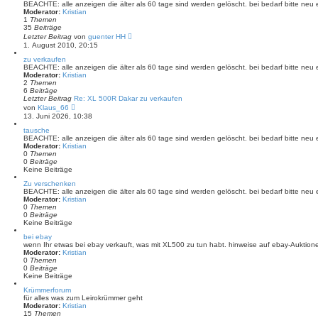
e
BEACHTE: alle anzeigen die älter als 60 tage sind werden gelöscht. bei bedarf bitte neu 
i
Moderator:
Kristian
t
1
Themen
r
35
Beiträge
a
N
Letzter Beitrag
von
guenter HH
g
e
1. August 2010, 20:15
u
e
zu verkaufen
s
BEACHTE: alle anzeigen die älter als 60 tage sind werden gelöscht. bei bedarf bitte neu 
t
Moderator:
Kristian
e
2
Themen
r
6
Beiträge
B
Letzter Beitrag
Re: XL 500R Dakar zu verkaufen
e
N
von
Klaus_66
i
e
13. Juni 2026, 10:38
t
u
r
e
tausche
a
s
BEACHTE: alle anzeigen die älter als 60 tage sind werden gelöscht. bei bedarf bitte neu 
g
t
Moderator:
Kristian
e
0
Themen
r
0
Beiträge
B
Keine Beiträge
e
Zu verschenken
i
BEACHTE: alle anzeigen die älter als 60 tage sind werden gelöscht. bei bedarf bitte neu 
t
Moderator:
Kristian
r
0
Themen
a
0
Beiträge
g
Keine Beiträge
bei ebay
wenn Ihr etwas bei ebay verkauft, was mit XL500 zu tun habt. hinweise auf ebay-Auktion
Moderator:
Kristian
0
Themen
0
Beiträge
Keine Beiträge
Krümmerforum
für alles was zum Leirokrümmer geht
Moderator:
Kristian
15
Themen