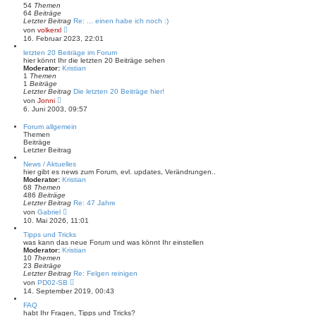
e
54
Themen
r
64
Beiträge
B
Letzter Beitrag
Re: ... einen habe ich noch :)
e
N
von
volkerxl
i
e
16. Februar 2023, 22:01
t
u
r
e
letzten 20 Beiträge im Forum
a
s
hier könnt Ihr die letzten 20 Beiträge sehen
g
t
Moderator:
Kristian
e
1
Themen
r
1
Beiträge
B
Letzter Beitrag
Die letzten 20 Beiträge hier!
e
N
von
Jonni
i
e
6. Juni 2003, 09:57
t
u
r
e
Forum allgemein
a
s
Themen
g
t
Beiträge
e
Letzter Beitrag
r
B
News / Aktuelles
e
hier gibt es news zum Forum, evl. updates, Verändrungen..
i
Moderator:
Kristian
t
68
Themen
r
486
Beiträge
a
Letzter Beitrag
Re: 47 Jahre
g
N
von
Gabriel
e
10. Mai 2026, 11:01
u
e
Tipps und Tricks
s
was kann das neue Forum und was könnt Ihr einstellen
t
Moderator:
Kristian
e
10
Themen
r
23
Beiträge
B
Letzter Beitrag
Re: Felgen reinigen
e
N
von
PD02-SB
i
e
14. September 2019, 00:43
t
u
r
e
FAQ
a
s
habt Ihr Fragen, Tipps und Tricks?