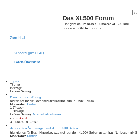
Das XL500 Forum
Hier geht es um alles zu unserer XL 500 und
anderen HONDA Enduros
Zum Inhalt
Schnellzugriff
FAQ
Foren-Übersicht
Topics
Themen
Beiträge
Letzter Beitrag
Datenschutzerklärung
hier findet Ihr die Datenschutzerklärung zum XL 500 Forum
Moderator:
Kristian
1
Themen
1
Beiträge
Letzter Beitrag
Datenschutzerklärung
N
von
volkerxl
e
3. Juni 2018, 22:57
u
e
die neusten Änderungen auf den XL500 Seiten
s
hier gibt es für Euch Hinweise, was sich auf den XL500 Seiten getan hat. Nur Lesen nix
t
Moderator:
Kristian