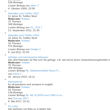
B
538
Beiträge
e
N
Letzter Beitrag
von
alttec
i
e
4. Oktober 2009, 15:59
t
u
r
e
Aktuelles zum Treffen 2011
a
s
11 Jahre XL Treffen Nord
g
t
Moderator:
Kristian
e
15
Themen
r
349
Beiträge
B
N
Letzter Beitrag
von
XL_TUX
e
e
13. September 2011, 21:35
i
u
t
e
Aktuelles zum Treffen 2010
r
s
10 Jahre XL Treffen Nord
a
t
Moderator:
Kristian
g
e
18
Themen
r
574
Beiträge
B
N
Letzter Beitrag
von
hbmjka
e
e
9. Juli 2011, 01:05
i
u
t
e
wichtige und interessante Adressen
r
s
hier sind Adressen für Rat und Tat gefragt. z.B. wer kennt einen Instandsetzungsbetrieb
a
t
Moderator:
Kristian
g
e
76
Themen
r
306
Beiträge
B
Letzter Beitrag
Re: Zylinderschleifer Raum Fr…
e
N
von
rubus
i
e
20. Januar 2023, 16:11
t
u
r
e
international
a
s
for all questions and answers in english
g
t
Moderator:
Kristian
e
34
Themen
r
159
Beiträge
B
Letzter Beitrag
Re: My XL500S from 1980 is no…
e
N
von
Gunnar_HH
i
e
9. Mai 2017, 22:31
t
u
r
e
XL-Links
a
s
hier gehören nur links zu xl seiten rein