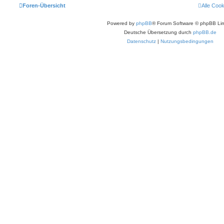
Foren-Übersicht
Alle Coo
Powered by
phpBB
® Forum Software © phpBB Lim
Deutsche Übersetzung durch
phpBB.de
Datenschutz
|
Nutzungsbedingungen