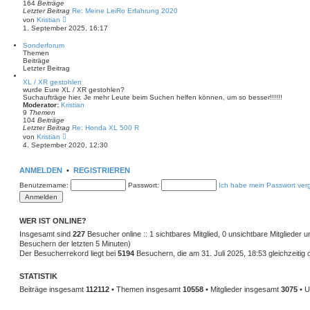
164
Beiträge
Letzter Beitrag
Re: Meine LeiRo Erfahrung 2020
N
von
Kristian
e
1. September 2025, 16:17
u
e
Sonderforum
s
Themen
t
Beiträge
e
Letzter Beitrag
r
B
XL / XR gestohlen
e
wurde Eure XL / XR gestohlen?
i
Suchaufträge hier. Je mehr Leute beim Suchen helfen können, um so besser!!!!!!
t
Moderator:
Kristian
r
9
Themen
a
104
Beiträge
g
Letzter Beitrag
Re: Honda XL 500 R
N
von
Kristian
e
4. September 2020, 12:30
u
e
s
ANMELDEN
•
REGISTRIEREN
t
e
Benutzername:
Passwort:
Ich habe mein Passwort ver
r
B
e
i
t
WER IST ONLINE?
r
Insgesamt sind
a
227
Besucher online :: 1 sichtbares Mitglied, 0 unsichtbare Mitglieder
g
Besuchern der letzten 5 Minuten)
Der Besucherrekord liegt bei
5194
Besuchern, die am 31. Juli 2025, 18:53 gleichzeitig 
STATISTIK
Beiträge insgesamt
112112
• Themen insgesamt
10558
• Mitglieder insgesamt
3075
• U