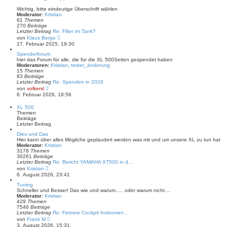
g
t
e
Wichtig, bitte eindeutige Überschrift wählen
r
Moderator:
Kristian
B
61
Themen
e
270
Beiträge
i
Letzter Beitrag
Re: Filter im Tank?
t
N
von
Klaus Berge
r
e
27. Februar 2025, 19:30
a
u
g
e
Spenderforum
s
hier das Forum für alle, die für die XL 500Seiten gespendet haben
t
Moderatoren:
Kristian
,
tester_änderung
e
15
Themen
r
83
Beiträge
B
Letzter Beitrag
Re: Spenden in 2026
e
N
von
volkerxl
i
e
6. Februar 2026, 18:56
t
u
r
e
XL 500
a
s
Themen
g
t
Beiträge
e
Letzter Beitrag
r
B
Dies und Das
e
Hier kann über alles Mögliche geplaudert werden was mit und um unsere XL zu tun hat
i
Moderator:
Kristian
t
3178
Themen
r
30261
Beiträge
a
Letzter Beitrag
Re: Bericht YAMAHA XT500 in d…
g
N
von
Kristian
e
6. August 2026, 23:41
u
e
Tuning
s
Schneller und Besser! Das wie und warum..... oder warum nicht....
t
Moderator:
Kristian
e
429
Themen
r
7546
Beiträge
B
Letzter Beitrag
Re: Feinere Cockpit Instrumen…
e
N
von
Frank M
i
e
3. August 2026, 15:31