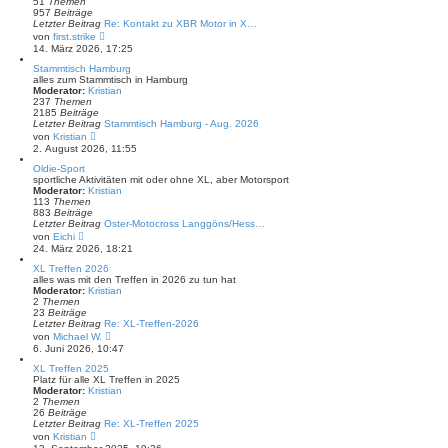
51
Themen
r
957
Beiträge
B
Letzter Beitrag
Re: Kontakt zu XBR Motor in X…
e
N
von
first.strike
i
e
14. März 2026, 17:25
t
u
r
e
Stammtisch Hamburg
a
s
alles zum Stammtisch in Hamburg
g
t
Moderator:
Kristian
e
237
Themen
r
2185
Beiträge
B
Letzter Beitrag
Stammtisch Hamburg - Aug. 2026
e
N
von
Kristian
i
e
2. August 2026, 11:55
t
u
r
e
Oldie-Sport
a
s
sportliche Aktivitäten mit oder ohne XL, aber Motorsport
g
t
Moderator:
Kristian
e
113
Themen
r
883
Beiträge
B
Letzter Beitrag
Oster-Motocross Langgöns/Hess…
e
N
von
Eichi
i
e
24. März 2026, 18:21
t
u
r
e
XL Treffen 2026
a
s
alles was mit den Treffen in 2026 zu tun hat
g
t
Moderator:
Kristian
e
2
Themen
r
23
Beiträge
B
Letzter Beitrag
Re: XL-Treffen-2026
e
N
von
Michael W.
i
e
6. Juni 2026, 10:47
t
u
r
e
XL Treffen 2025
a
s
Platz für alle XL Treffen in 2025
g
t
Moderator:
Kristian
e
2
Themen
r
26
Beiträge
B
Letzter Beitrag
Re: XL-Treffen 2025
e
N
von
Kristian
i
e