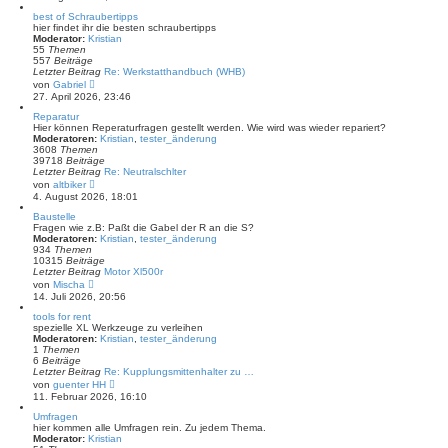
t
u
r
e
best of Schraubertipps
a
s
hier findet ihr die besten schraubertipps
g
t
Moderator:
Kristian
e
55
Themen
r
557
Beiträge
B
Letzter Beitrag
Re: Werkstatthandbuch (WHB)
e
N
von
Gabriel
i
e
27. April 2026, 23:46
t
u
r
e
Reparatur
a
s
Hier können Reperaturfragen gestellt werden. Wie wird was wieder repariert?
g
t
Moderatoren:
Kristian
,
tester_änderung
e
3608
Themen
r
39718
Beiträge
B
Letzter Beitrag
Re: Neutralschlter
e
N
von
altbiker
i
e
4. August 2026, 18:01
t
u
r
e
Baustelle
a
s
Fragen wie z.B: Paßt die Gabel der R an die S?
g
t
Moderatoren:
Kristian
,
tester_änderung
e
934
Themen
r
10315
Beiträge
B
Letzter Beitrag
Motor Xl500r
e
N
von
Mischa
i
e
14. Juli 2026, 20:56
t
u
r
e
tools for rent
a
s
spezielle XL Werkzeuge zu verleihen
g
t
Moderatoren:
Kristian
,
tester_änderung
e
1
Themen
r
6
Beiträge
B
Letzter Beitrag
Re: Kupplungsmittenhalter zu …
e
N
von
guenter HH
i
e
11. Februar 2026, 16:10
t
u
r
e
Umfragen
a
s
hier kommen alle Umfragen rein. Zu jedem Thema.
g
t
Moderator:
Kristian
e