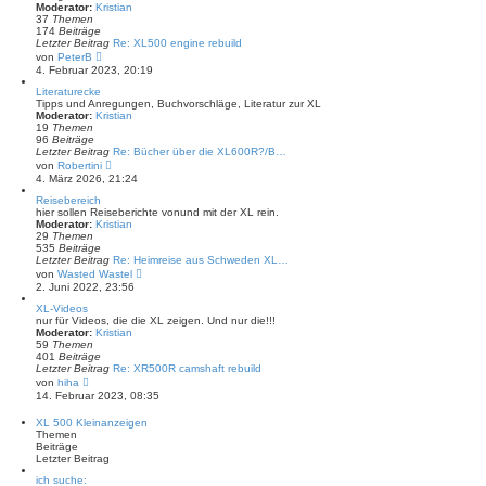
g
t
Moderator:
Kristian
e
37
Themen
r
174
Beiträge
B
Letzter Beitrag
Re: XL500 engine rebuild
e
N
von
PeterB
i
e
4. Februar 2023, 20:19
t
u
r
e
Literaturecke
a
s
Tipps und Anregungen, Buchvorschläge, Literatur zur XL
g
t
Moderator:
Kristian
e
19
Themen
r
96
Beiträge
B
Letzter Beitrag
Re: Bücher über die XL600R?/B…
e
N
von
Robertini
i
e
4. März 2026, 21:24
t
u
r
e
Reisebereich
a
s
hier sollen Reiseberichte vonund mit der XL rein.
g
t
Moderator:
Kristian
e
29
Themen
r
535
Beiträge
B
Letzter Beitrag
Re: Heimreise aus Schweden XL…
e
N
von
Wasted Wastel
i
e
2. Juni 2022, 23:56
t
u
r
e
XL-Videos
a
s
nur für Videos, die die XL zeigen. Und nur die!!!
g
t
Moderator:
Kristian
e
59
Themen
r
401
Beiträge
B
Letzter Beitrag
Re: XR500R camshaft rebuild
e
N
von
hiha
i
e
14. Februar 2023, 08:35
t
u
r
e
XL 500 Kleinanzeigen
a
s
Themen
g
t
Beiträge
e
Letzter Beitrag
r
B
ich suche: