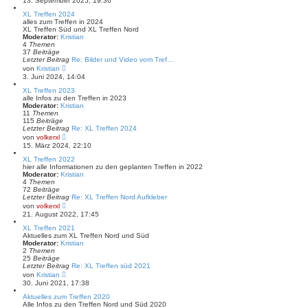
13. September 2025, 19:36
t
u
r
e
XL Treffen 2024
a
s
alles zum Treffen in 2024
g
t
XL Treffen Süd und XL Treffen Nord
e
Moderator:
Kristian
r
4
Themen
B
37
Beiträge
e
Letzter Beitrag
Re: Bilder und Video vom Tref…
i
N
von
Kristian
t
e
3. Juni 2024, 14:04
r
u
a
e
XL Treffen 2023
g
s
alle Infos zu den Treffen in 2023
t
Moderator:
Kristian
e
11
Themen
r
115
Beiträge
B
Letzter Beitrag
Re: XL Treffen 2024
e
N
von
volkerxl
i
e
15. März 2024, 22:10
t
u
r
e
XL Treffen 2022
a
s
hier alle Informationen zu den geplanten Treffen in 2022
g
t
Moderator:
Kristian
e
4
Themen
r
72
Beiträge
B
Letzter Beitrag
Re: XL Treffen Nord Aufkleber
e
N
von
volkerxl
i
e
21. August 2022, 17:45
t
u
r
e
XL Treffen 2021
a
s
Aktuelles zum XL Treffen Nord und Süd
g
t
Moderator:
Kristian
e
2
Themen
r
25
Beiträge
B
Letzter Beitrag
Re: XL Treffen süd 2021
e
N
von
Kristian
i
e
30. Juni 2021, 17:38
t
u
r
e
Aktuelles zum Treffen 2020
a
s
Alle Infos zu den Treffen Nord und Süd 2020