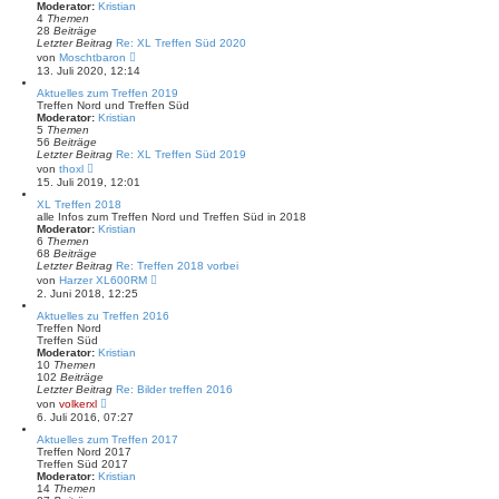
g
t
Moderator:
Kristian
e
4
Themen
r
28
Beiträge
B
Letzter Beitrag
Re: XL Treffen Süd 2020
e
N
von
Moschtbaron
i
e
13. Juli 2020, 12:14
t
u
r
e
Aktuelles zum Treffen 2019
a
s
Treffen Nord und Treffen Süd
g
t
Moderator:
Kristian
e
5
Themen
r
56
Beiträge
B
Letzter Beitrag
Re: XL Treffen Süd 2019
e
N
von
thoxl
i
e
15. Juli 2019, 12:01
t
u
r
e
XL Treffen 2018
a
s
alle Infos zum Treffen Nord und Treffen Süd in 2018
g
t
Moderator:
Kristian
e
6
Themen
r
68
Beiträge
B
Letzter Beitrag
Re: Treffen 2018 vorbei
e
N
von
Harzer XL600RM
i
e
2. Juni 2018, 12:25
t
u
r
e
Aktuelles zu Treffen 2016
a
s
Treffen Nord
g
t
Treffen Süd
e
Moderator:
Kristian
r
10
Themen
B
102
Beiträge
e
Letzter Beitrag
Re: Bilder treffen 2016
i
N
von
volkerxl
t
e
6. Juli 2016, 07:27
r
u
a
e
Aktuelles zum Treffen 2017
g
s
Treffen Nord 2017
t
Treffen Süd 2017
e
Moderator:
Kristian
r
14
Themen
B