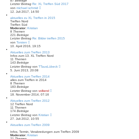
87
Beiträge
e
Letzter Beitrag
Re: XL Treffen Süd 2017
i
N
von
michael schmid
t
e
12. Juli 2017, 14:50
r
u
a
e
aktuelles zu XL Treffen in 2015
g
s
Treffen Nord
t
Treffen Süd
e
Moderator:
Kristian
r
8
Themen
B
221
Beiträge
e
Letzter Beitrag
Re: Bilder treffen 2015
i
N
von
Torsten
t
e
10. April 2016, 19:15
r
u
a
e
Aktuelles zum Treffen 2013
g
s
Infos zum 13. XL Treffen Nord
t
11
Themen
e
143
Beiträge
r
N
Letzter Beitrag
von
TTausLübeck
B
e
5. Juni 2013, 20:08
e
u
i
e
Aktuelles zum Treffen 2014
t
s
alles zum Treffen in 2014
r
t
8
Themen
a
e
183
Beiträge
g
r
N
Letzter Beitrag
von
volkerxl
B
e
18. November 2014, 07:16
e
u
i
e
Aktuelles zum Treffen 2012
t
s
12 Treffen Nord
r
t
11
Themen
a
e
174
Beiträge
g
r
N
Letzter Beitrag
von
Kristian
B
e
27. Juli 2012, 10:55
e
u
i
e
Aktuelles zum Treffen 2009
t
s
r
t
Infos, Termin, Verabredungen zum Treffen 2009
a
e
Moderator:
Kristian
g
r
21
Themen