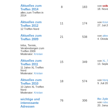
Aktuelles zum
von
volk
8
183
Treffen 2014
18. Nove
alles zum Treffen in
2014
Aktuelles zum
von
Krist
11
174
Treffen 2012
27. Juli 
12 Treffen Nord
Aktuelles zum
von
altte
21
538
Treffen 2009
4. Oktob
Infos, Termin,
Verabredungen zum
Treffen 2009
Moderator:
Kristian
Aktuelles zum
von
XL_
15
349
Treffen 2011
13. Sept
11 Jahre XL Treffen
Nord
Moderator:
Kristian
Aktuelles zum
von
hbm
18
574
Treffen 2010
9. Juli 2
10 Jahre XL Treffen
Nord
Moderator:
Kristian
wichtige und
Re: Zyl
76
306
von
rubu
interessante
20. Janu
Adressen