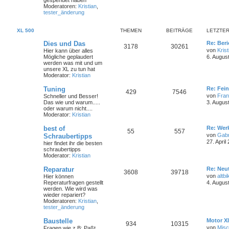
gespendet haben
Moderatoren:
Kristian
,
tester_änderung
XL 500
THEMEN
BEITRÄGE
LETZTER
Dies und Das
Re: Ber
3178
30261
von
Krist
Hier kann über alles
Mögliche geplaudert
6. Augus
werden was mit und um
unsere XL zu tun hat
Moderator:
Kristian
Tuning
Re: Fei
429
7546
von
Fra
Schneller und Besser!
Das wie und warum.....
3. Augus
oder warum nicht....
Moderator:
Kristian
best of
Re: Wer
55
557
von
Gabr
Schraubertipps
27. April
hier findet ihr die besten
schraubertipps
Moderator:
Kristian
Reparatur
Re: Neut
3608
39718
von
altbi
Hier können
Reperaturfragen gestellt
4. Augus
werden. Wie wird was
wieder repariert?
Moderatoren:
Kristian
,
tester_änderung
Baustelle
Motor Xl
934
10315
von
Mis
Fragen wie z.B: Paßt