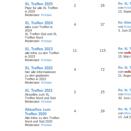
XL Treffen 2025
Re: XL-T
2
26
von
Krist
Platz für alle XL Treffen
in 2025
13. Sept
Moderator:
Kristian
XL Treffen 2024
Re: Bil
4
37
von
Krist
alles zum Treffen in
2024
3. Juni 2
XL Treffen Süd und XL
Treffen Nord
Moderator:
Kristian
XL Treffen 2023
Re: XL T
11
115
von
volk
alle Infos zu den Treffen
in 2023
15. März
Moderator:
Kristian
XL Treffen 2022
Re: XL T
4
72
von
volk
hier alle Informationen
zu den geplanten
21. Augu
Treffen in 2022
Moderator:
Kristian
XL Treffen 2021
Re: XL T
2
25
von
Krist
Aktuelles zum XL
Treffen Nord und Süd
30. Juni
Moderator:
Kristian
Aktuelles zum
Re: XL T
4
28
von
Mos
Treffen 2020
13. Juli 
Alle Infos zu den Treffen
Nord und Süd 2020
Moderator:
Kristian