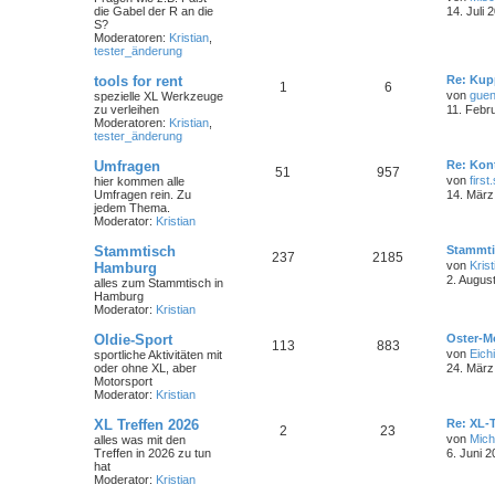
die Gabel der R an die
14. Juli 
S?
Moderatoren:
Kristian
,
tester_änderung
tools for rent
Re: Kup
1
6
von
guen
spezielle XL Werkzeuge
zu verleihen
11. Febr
Moderatoren:
Kristian
,
tester_änderung
Umfragen
Re: Kon
51
957
von
first
hier kommen alle
Umfragen rein. Zu
14. März
jedem Thema.
Moderator:
Kristian
Stammtisch
Stammti
237
2185
von
Krist
Hamburg
2. Augus
alles zum Stammtisch in
Hamburg
Moderator:
Kristian
Oldie-Sport
Oster-M
113
883
von
Eichi
sportliche Aktivitäten mit
oder ohne XL, aber
24. März
Motorsport
Moderator:
Kristian
XL Treffen 2026
Re: XL-T
2
23
von
Mich
alles was mit den
Treffen in 2026 zu tun
6. Juni 2
hat
Moderator:
Kristian