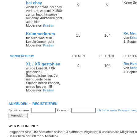
bei ebay
Keine Be
0
0
wenn Ihr etwas bei ebay
verkauft, was mit XL500
zu tun habt. hinweise
auf ebay-Auktionen geht
auch hier
Moderator:
Kristian
Krümmerforum
Re: Mei
15
164
von
Krist
für alles was zum
Leirokrümmer geht
1. Septe
Moderator:
Kristian
SONDERFORUM
THEMEN
BEITRÄGE
LETZTER
XL / XR gestohlen
Re: Hon
9
104
von
Krist
wurde Eure XL / XR
gestohlen?
4. Septe
Suchaufträge hier. Je
mehr Leute beim
Suchen helfen können,
um so besser!!!!!!
Moderator:
Kristian
ANMELDEN
•
REGISTRIEREN
Benutzername:
Passwort:
Ich habe mein Passwort ver
WER IST ONLINE?
Insgesamt sind
190
Besucher online :: 3 sichtbare Mitglieder, 0 unsichtbare Mitglieder
Besuchern der letzten 5 Minuten)