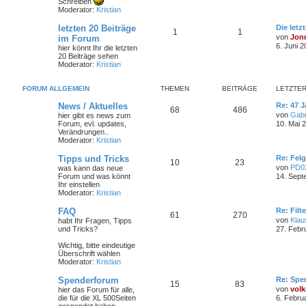
Schreiben
Moderator:
Kristian
letzten 20 Beiträge
Die letz
1
1
von
Jon
im Forum
6. Juni 2
hier könnt Ihr die letzten
20 Beiträge sehen
Moderator:
Kristian
FORUM ALLGEMEIN
THEMEN
BEITRÄGE
LETZTER
News / Aktuelles
Re: 47 J
68
486
von
Gabr
hier gibt es news zum
Forum, evl. updates,
10. Mai 
Verändrungen..
Moderator:
Kristian
Tipps und Tricks
Re: Felg
10
23
von
PD0
was kann das neue
Forum und was könnt
14. Sept
Ihr einstellen
Moderator:
Kristian
FAQ
Re: Filt
61
270
von
Klau
habt Ihr Fragen, Tipps
und Tricks?
27. Febr
Wichtig, bitte eindeutige
Überschrift wählen
Moderator:
Kristian
Spenderforum
Re: Spe
15
83
von
volk
hier das Forum für alle,
die für die XL 500Seiten
6. Febru