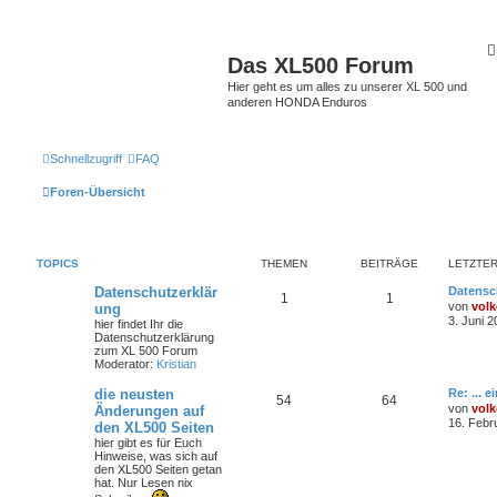
Das XL500 Forum
Hier geht es um alles zu unserer XL 500 und
anderen HONDA Enduros
Schnellzugriff
FAQ
Foren-Übersicht
TOPICS
THEMEN
BEITRÄGE
LETZTER
Datenschutzerklär
Datensc
1
1
von
volk
ung
3. Juni 2
hier findet Ihr die
Datenschutzerklärung
zum XL 500 Forum
Moderator:
Kristian
die neusten
Re: ... 
54
64
von
volk
Änderungen auf
16. Febr
den XL500 Seiten
hier gibt es für Euch
Hinweise, was sich auf
den XL500 Seiten getan
hat. Nur Lesen nix