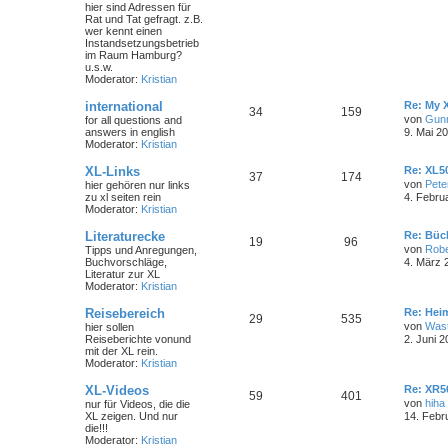
hier sind Adressen für
Rat und Tat gefragt. z.B.
wer kennt einen
Instandsetzungsbetrieb
im Raum Hamburg?
u.s.w.
Moderator:
Kristian
international
Re: My 
34
159
von
Gun
for all questions and
answers in english
9. Mai 2
Moderator:
Kristian
XL-Links
Re: XL50
37
174
von
Pete
hier gehören nur links
zu xl seiten rein
4. Febru
Moderator:
Kristian
Literaturecke
Re: Büc
19
96
von
Robe
Tipps und Anregungen,
Buchvorschläge,
4. März 
Literatur zur XL
Moderator:
Kristian
Reisebereich
Re: Hei
29
535
von
Wast
hier sollen
Reiseberichte vonund
2. Juni 2
mit der XL rein.
Moderator:
Kristian
XL-Videos
Re: XR5
59
401
von
hiha
nur für Videos, die die
XL zeigen. Und nur
14. Febr
die!!!
Moderator:
Kristian