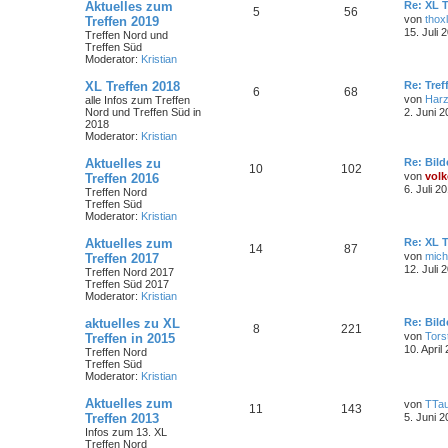
Aktuelles zum
Re: XL T
5
56
von
thoxl
Treffen 2019
15. Juli 
Treffen Nord und
Treffen Süd
Moderator:
Kristian
XL Treffen 2018
Re: Tref
6
68
von
Har
alle Infos zum Treffen
Nord und Treffen Süd in
2. Juni 2
2018
Moderator:
Kristian
Aktuelles zu
Re: Bild
10
102
von
volk
Treffen 2016
6. Juli 2
Treffen Nord
Treffen Süd
Moderator:
Kristian
Aktuelles zum
Re: XL T
14
87
von
mich
Treffen 2017
12. Juli 
Treffen Nord 2017
Treffen Süd 2017
Moderator:
Kristian
aktuelles zu XL
Re: Bild
8
221
von
Tors
Treffen in 2015
10. April
Treffen Nord
Treffen Süd
Moderator:
Kristian
Aktuelles zum
von
TTa
11
143
Treffen 2013
5. Juni 2
Infos zum 13. XL
Treffen Nord