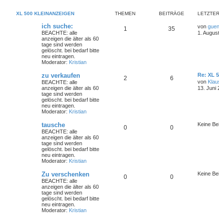
XL 500 KLEINANZEIGEN
THEMEN
BEITRÄGE
LETZTER
ich suche:
von
guen
1
35
BEACHTE: alle
1. Augus
anzeigen die älter als 60
tage sind werden
gelöscht. bei bedarf bitte
neu eintragen.
Moderator:
Kristian
zu verkaufen
Re: XL 
2
6
von
Klau
BEACHTE: alle
anzeigen die älter als 60
13. Juni
tage sind werden
gelöscht. bei bedarf bitte
neu eintragen.
Moderator:
Kristian
tausche
Keine Be
0
0
BEACHTE: alle
anzeigen die älter als 60
tage sind werden
gelöscht. bei bedarf bitte
neu eintragen.
Moderator:
Kristian
Zu verschenken
Keine Be
0
0
BEACHTE: alle
anzeigen die älter als 60
tage sind werden
gelöscht. bei bedarf bitte
neu eintragen.
Moderator:
Kristian