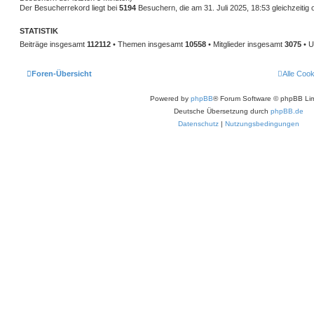
Der Besucherrekord liegt bei
5194
Besuchern, die am 31. Juli 2025, 18:53 gleichzeitig 
STATISTIK
Beiträge insgesamt
112112
• Themen insgesamt
10558
• Mitglieder insgesamt
3075
• U
Foren-Übersicht
Alle Coo
Powered by
phpBB
® Forum Software © phpBB Lim
Deutsche Übersetzung durch
phpBB.de
Datenschutz
|
Nutzungsbedingungen