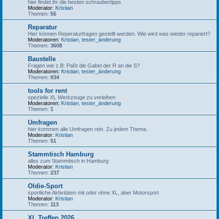
hier findet ihr die besten schraubertipps
Moderator:
Kristian
Themen:
55
Reparatur
Hier können Reperaturfragen gestellt werden. Wie wird was wieder repariert?
Moderatoren:
Kristian
,
tester_änderung
Themen:
3608
Baustelle
Fragen wie z.B: Paßt die Gabel der R an die S?
Moderatoren:
Kristian
,
tester_änderung
Themen:
934
tools for rent
spezielle XL Werkzeuge zu verleihen
Moderatoren:
Kristian
,
tester_änderung
Themen:
1
Umfragen
hier kommen alle Umfragen rein. Zu jedem Thema.
Moderator:
Kristian
Themen:
51
Stammtisch Hamburg
alles zum Stammtisch in Hamburg
Moderator:
Kristian
Themen:
237
Oldie-Sport
sportliche Aktivitäten mit oder ohne XL, aber Motorsport
Moderator:
Kristian
Themen:
113
XL Treffen 2026