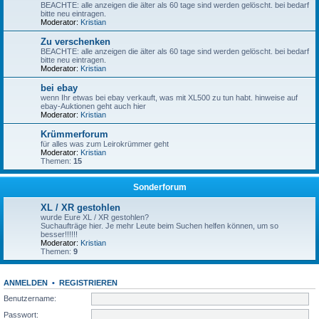
BEACHTE: alle anzeigen die älter als 60 tage sind werden gelöscht. bei bedarf
bitte neu eintragen.
Moderator:
Kristian
Zu verschenken
BEACHTE: alle anzeigen die älter als 60 tage sind werden gelöscht. bei bedarf
bitte neu eintragen.
Moderator:
Kristian
bei ebay
wenn Ihr etwas bei ebay verkauft, was mit XL500 zu tun habt. hinweise auf
ebay-Auktionen geht auch hier
Moderator:
Kristian
Krümmerforum
für alles was zum Leirokrümmer geht
Moderator:
Kristian
Themen:
15
Sonderforum
XL / XR gestohlen
wurde Eure XL / XR gestohlen?
Suchaufträge hier. Je mehr Leute beim Suchen helfen können, um so
besser!!!!!!
Moderator:
Kristian
Themen:
9
ANMELDEN
•
REGISTRIEREN
Benutzername:
Passwort: