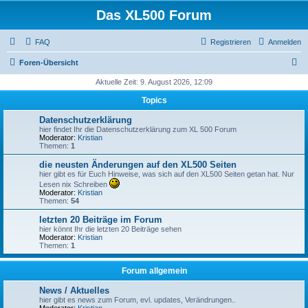
Das XL500 Forum
FAQ
Registrieren
Anmelden
S
Foren-Übersicht
u
Aktuelle Zeit: 9. August 2026, 12:09
c
Topics
h
Datenschutzerklärung
e
hier findet Ihr die Datenschutzerklärung zum XL 500 Forum
Moderator:
Kristian
Themen:
1
die neusten Änderungen auf den XL500 Seiten
hier gibt es für Euch Hinweise, was sich auf den XL500 Seiten getan hat. Nur
Lesen nix Schreiben
Moderator:
Kristian
Themen:
54
letzten 20 Beiträge im Forum
hier könnt Ihr die letzten 20 Beiträge sehen
Moderator:
Kristian
Themen:
1
Forum allgemein
News / Aktuelles
hier gibt es news zum Forum, evl. updates, Verändrungen..