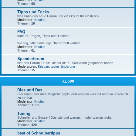
Moderator:
Kristian
Themen:
68
Tipps und Tricks
was kann das neue Forum und was könnt Ihr einstellen
Moderator:
Kristian
Themen:
10
FAQ
habt Ihr Fragen, Tipps und Tricks?
Wichtig, bitte eindeutige Überschrift wählen
Moderator:
Kristian
Themen:
61
Spenderforum
hier das Forum für alle, die für die XL 500Seiten gespendet haben
Moderatoren:
Kristian
,
tester_änderung
Themen:
15
XL 500
Dies und Das
Hier kann über alles Mögliche geplaudert werden was mit und um unsere XL
zu tun hat
Moderator:
Kristian
Themen:
3178
Tuning
Schneller und Besser! Das wie und warum..... oder warum nicht....
Moderator:
Kristian
Themen:
429
best of Schraubertipps