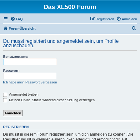
Das XL500 Forum
FAQ
Registrieren
Anmelden
S
Foren-Übersicht
u
Du musst registriert und angemeldet sein, um Profile
c
anzuschauen.
h
Benutzername:
e
Passwort:
Ich habe mein Passwort vergessen
Angemeldet bleiben
Meinen Online-Status während dieser Sitzung verbergen
REGISTRIEREN
Du musst in diesem Forum registriert sein, um dich anmelden zu können. Die
Registrierung ist in wenigen Augenblicken erledigt und ermöglicht dir, auf