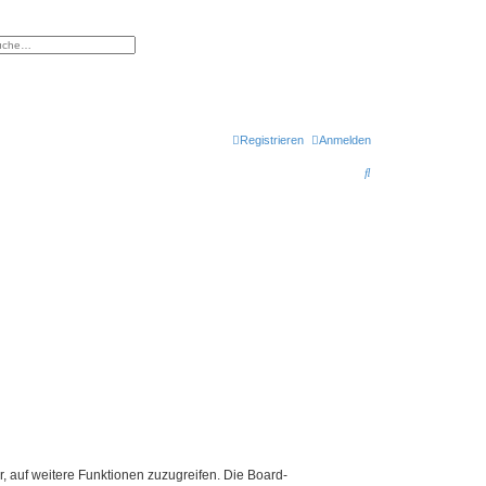
eiterte Suche
Registrieren
Anmelden
S
u
c
h
e
r, auf weitere Funktionen zuzugreifen. Die Board-