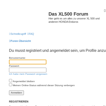
Das XL500 Forum
Hier geht es um alles zu unserer XL 500 und
anderen HONDA Enduros
Schnellzugriff
FAQ
Foren-Übersicht
Du musst registriert und angemeldet sein, um Profile anz
Benutzername:
Passwort:
Ich habe mein Passwort vergessen
Angemeldet bleiben
Meinen Online-Status während dieser Sitzung verbergen
REGISTRIEREN