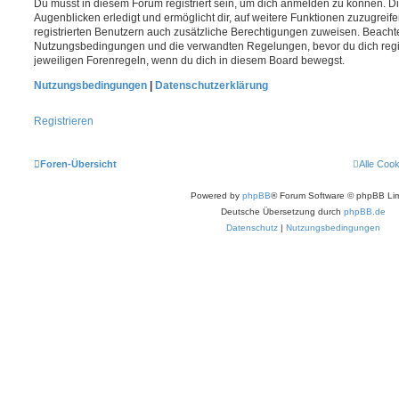
Du musst in diesem Forum registriert sein, um dich anmelden zu können. Di
Augenblicken erledigt und ermöglicht dir, auf weitere Funktionen zuzugreif
registrierten Benutzern auch zusätzliche Berechtigungen zuweisen. Beachte
Nutzungsbedingungen und die verwandten Regelungen, bevor du dich registr
jeweiligen Forenregeln, wenn du dich in diesem Board bewegst.
Nutzungsbedingungen
|
Datenschutzerklärung
Registrieren
Foren-Übersicht
Alle Coo
Powered by
phpBB
® Forum Software © phpBB Lim
Deutsche Übersetzung durch
phpBB.de
Datenschutz
|
Nutzungsbedingungen