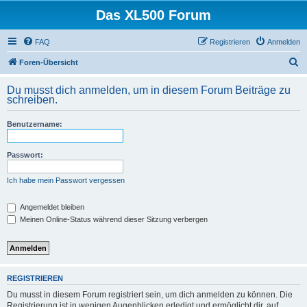
Das XL500 Forum
FAQ
Registrieren
Anmelden
S
Foren-Übersicht
u
Du musst dich anmelden, um in diesem Forum Beiträge zu
c
schreiben.
h
Benutzername:
e
Passwort:
Ich habe mein Passwort vergessen
Angemeldet bleiben
Meinen Online-Status während dieser Sitzung verbergen
REGISTRIEREN
Du musst in diesem Forum registriert sein, um dich anmelden zu können. Die
Registrierung ist in wenigen Augenblicken erledigt und ermöglicht dir, auf