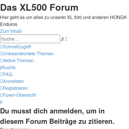
Das XL500 Forum
Hier geht es um alles zu unserer XL 500 und anderen HONDA
Enduros
Zum Inhalt
Erweiterte
Suche
Suche
Schnellzugriff
Unbeantwortete Themen
Aktive Themen
Suche
FAQ
Anmelden
Registrieren
Foren-Übersicht
Suche
Du musst dich anmelden, um in
diesem Forum Beiträge zu zitieren.