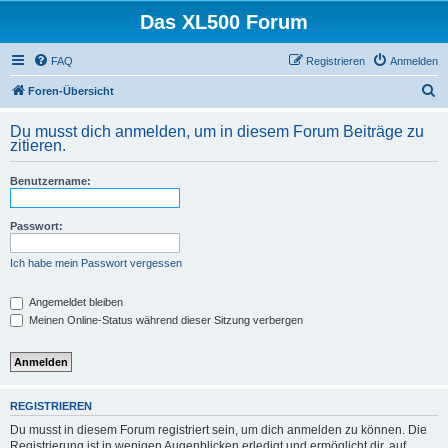
Das XL500 Forum
FAQ
Registrieren
Anmelden
S
Foren-Übersicht
u
Du musst dich anmelden, um in diesem Forum Beiträge zu
c
zitieren.
h
Benutzername:
e
Passwort:
Ich habe mein Passwort vergessen
Angemeldet bleiben
Meinen Online-Status während dieser Sitzung verbergen
REGISTRIEREN
Du musst in diesem Forum registriert sein, um dich anmelden zu können. Die
Registrierung ist in wenigen Augenblicken erledigt und ermöglicht dir, auf