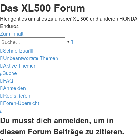
Das XL500 Forum
Hier geht es um alles zu unserer XL 500 und anderen HONDA
Enduros
Zum Inhalt
Erweiterte
Suche
Suche
Schnellzugriff
Unbeantwortete Themen
Aktive Themen
Suche
FAQ
Anmelden
Registrieren
Foren-Übersicht
Suche
Du musst dich anmelden, um in
diesem Forum Beiträge zu zitieren.