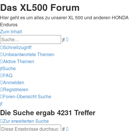
Das XL500 Forum
Hier geht es um alles zu unserer XL 500 und anderen HONDA
Enduros
Zum Inhalt
Erweiterte
Suche
Suche
Schnellzugriff
Unbeantwortete Themen
Aktive Themen
Suche
FAQ
Anmelden
Registrieren
Foren-Übersicht
Suche
Suche
Die Suche ergab 4231 Treffer
Zur erweiterten Suche
Erweiterte
Suche