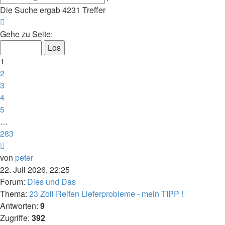
Suche
Die Suche ergab 4231 Treffer
Seite
1
Gehe zu Seite:
von
283
1
2
3
4
5
…
283
Nächste
von
peter
22. Juli 2026, 22:25
Forum:
Dies und Das
Thema:
23 Zoll Reifen Lieferprobleme - mein TIPP !
Antworten:
9
Zugriffe:
392