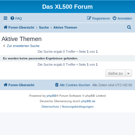
Das XL500 Forum
FAQ
Registrieren
Anmelden
S
Foren-Übersicht
Suche
Aktive Themen
u
Aktive Themen
c
Zur erweiterten Suche
h
Die Suche ergab 0 Treffer • Seite
1
von
1
e
Es wurden keine passenden Ergebnisse gefunden.
Die Suche ergab 0 Treffer • Seite
1
von
1
Gehe zu
Foren-Übersicht
Alle Cookies löschen
Alle Zeiten sind
UTC+02:00
Powered by
phpBB
® Forum Software © phpBB Limited
Deutsche Übersetzung durch
phpBB.de
Datenschutz
|
Nutzungsbedingungen