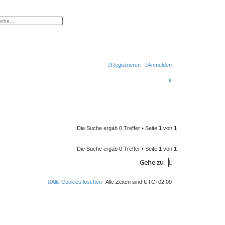
eiterte Suche
Registrieren
Anmelden
S
u
c
h
e
Die Suche ergab 0 Treffer • Seite
1
von
1
Die Suche ergab 0 Treffer • Seite
1
von
1
Gehe zu
Alle Cookies löschen
Alle Zeiten sind
UTC+02:00